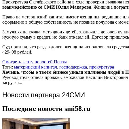
Прокуратура Октябрьского района в ходе проверки выявила не
взаимодействию со СМИ Юлия Макарова.
Женщина потратил
Право на материнский капитал имеют женщины, родившие или
оформлено в общую собственность не позднее полугода с моме
Замужняя пензячка, мать двоих детей, заключила договор купл
нужную сумму в кредит, но банк отказал ей. Договор пришлос
Суд признал, что раздав долги, женщина использовала средст
429408 рублей.
Смотреть ленту новостей Пензы
Тэги:
материнский капитал
,
господдержка
,
прокуратура
Хочешь, чтобы о твоём бизнесе узнали миллионы людей в Пен
Руководитель отдела продаж
Самохвалов Василий Викторович
загрузка...
Новости партнера 24СМИ
Последние новости smi58.ru