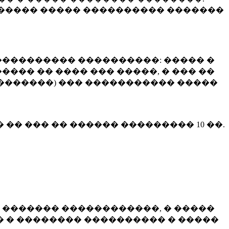
����� ����� ���������� �������
��������� ����������: ����� �
��� �� ���� ��� �����, � ��� ��
 ��������) ��� ����������� �����
� �� ��� �� ������ ���������
10 ��.
 ������� ������������, � �����
 � �������� ���������� � �����