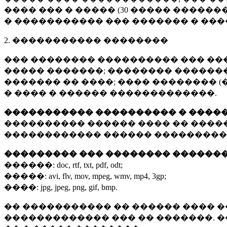
���� ��� � ����� (
30 �����
�������
� ����������� ��� ������� � ��
2. ����������� ��������
��� �������� ���������� ��� ��
����� �������; �������� �������,
������� �� ����; ���� �������� (
� ���� � ������ �������������.
����������� ���������� � ����
���������� ������ ���� �� ����
������������ ������ ���������
��������� ��� �������� ������
������:
doc, rtf, txt, pdf, odt;
�����:
avi, flv, mov, mpeg, wmv, mp4, 3gp;
����:
jpg, jpeg, png, gif, bmp.
�� ����������� �� ������ ���� �
������������� ��� �� �������. 