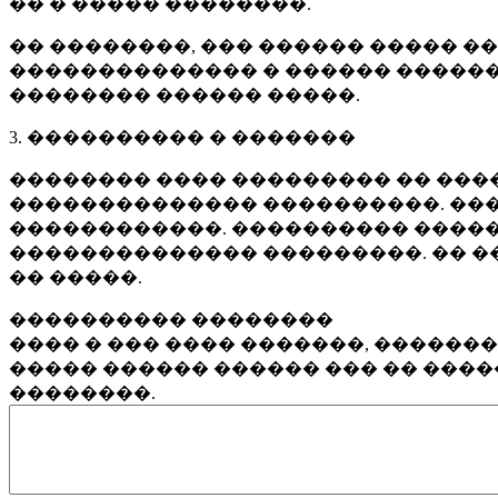
�� � ����� ��������.
�� ��������, ��� ������ ����� �
�������������� � ������ ������
�������� ������ �����.
3. ���������� � �������
�������� ���� ��������� �� ����
�������������� ����������. ���
������������. ���������� �����
�������������� ���������. �� �
�� �����.
���������� ��������
���� � ��� ���� �������, ������
����� ������ ������ ��� �� ���
��������.