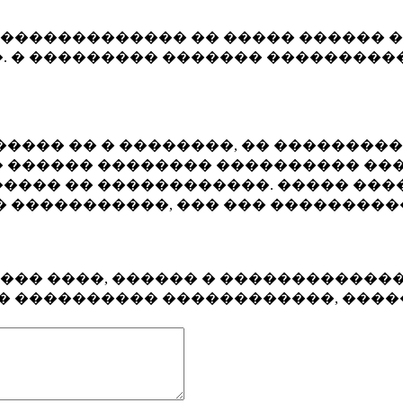
�������������� �� ����� ������ �
. � ��������� ������� ����������
���� �� � ��������, �� ��������
 ������ �������� ���������� ���
���� �� ������������. ����� ���
� �����������, ��� ��� ��������
���� ����, ������ � ������������
�� ���������� ������������, ���