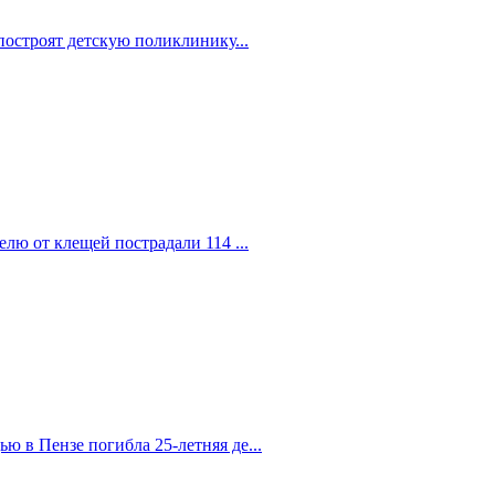
построят детскую поликлинику...
елю от клещей пострадали 114 ...
 в Пензе погибла 25-летняя де...