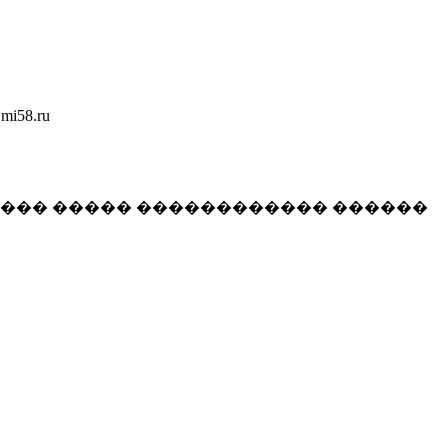
58.ru
���� ����� ������������ ������