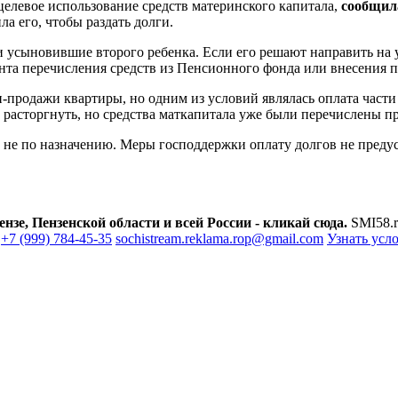
целевое использование средств материнского капитала,
сообщил
а его, чтобы раздать долги.
 усыновившие второго ребенка. Если его решают направить на
нта перечисления средств из Пенсионного фонда или внесения п
и-продажи квартиры, но одним из условий являлась оплата част
ь расторгнуть, но средства маткапитала уже были перечислены 
ва не по назначению. Меры господдержки оплату долгов не пред
зе, Пензенской области и всей России - кликай сюда.
SMI58.r
+7 (999) 784-45-35
sochistream.reklama.rop@gmail.com
Узнать усл