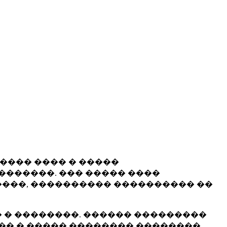
����� ���� � �����
�������. ��� ����� ����
���, ���������� ���������� ��
 � ��������. ������ ���������
�� � ����� �������� ��������.