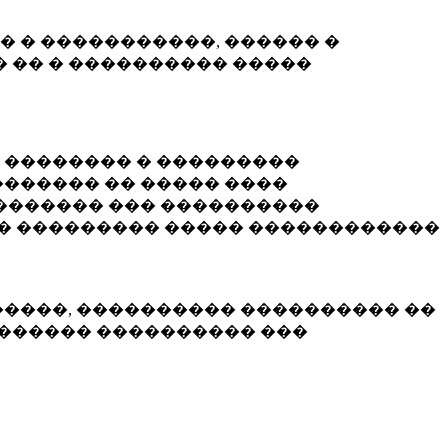
� � �����������, ������ �
 �� � ���������� �����
� �������� � ���������
������ �� ����� ����
������� ��� ����������
�� ��������� ����� ������������
�����, ���������� ���������� ��
������� ���������� ���