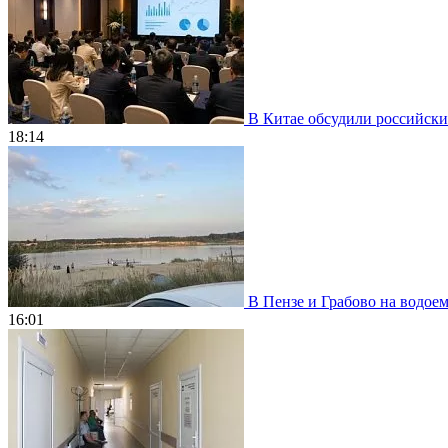
В Китае обсудили российски
18:14
В Пензе и Грабово на водое
16:01