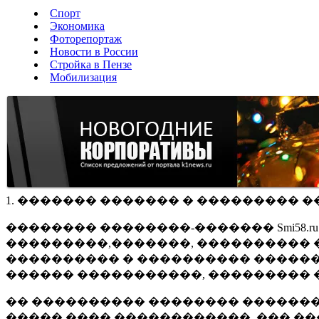
Спорт
Экономика
Фоторепортаж
Новости в России
Стройка в Пензе
Мобилизация
1. ������� ������� � ��������� �
�������� ��������-������� Smi58.
���������,�������, ���������� �
���������� � ���������� ������
������ �����������, ��������� 
�� ���������� �������� �������
����� ���� ������������, ��� ��