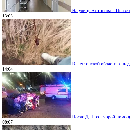
На улице Антонова в Пензе 
13:03
В Пензенской области за нед
14:04
После ДТП со скорой помощью
08:07