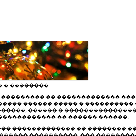
� � ��������
ru ��������� �� ������������� ��
���� ������ ����� � ���������� 
�����, ������ � ���������������
������������ �� ������ ������.
�� ������������� �� �������� ��
������ ����������, ��� ��������