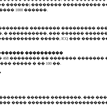
� ������) �������� ���������� �
�����
1000 ������
.
�������� �������� ��������� ���
 � ����������, ��� ������ �������
����������� �����, ICQ ��� �����
������� ����������
�
468 ��������
�� ������� ������� 
��� ����� � ��
100 ��.
�
������� ������ ��������, ��� ���
���� ���� ������� ��������������