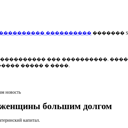
���������� ����������
������� Smi
 ����������� ��� ����������. ���
���� ����� � ����.
ам новость
я женщины большим долгом
атеринский капитал.