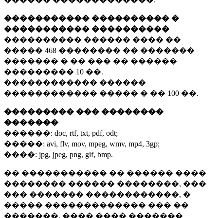
����������� ���������� �
����������� ����������
���������� ������ ���� ��
�����
468 ��������
�� �������
������� � �� ��� �� ������
���������
10 ��.
������������ ������
������������ ����� � ��
100 ��.
��������� ��� ��������
�������
������:
doc, rtf, txt, pdf, odt;
�����:
avi, flv, mov, mpeg, wmv, mp4, 3gp;
����:
jpg, jpeg, png, gif, bmp.
�� ����������� �� ������ ����
�������� ������ ��������, ���
��� ������� ������������, �
����� ������������� ��� ��
�������. ���� ���� �������