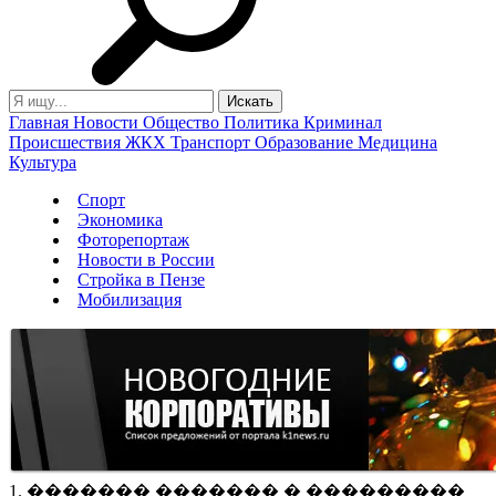
Главная
Новости
Общество
Политика
Криминал
Происшествия
ЖКХ
Транспорт
Образование
Медицина
Культура
Спорт
Экономика
Фоторепортаж
Новости в России
Стройка в Пензе
Мобилизация
1. ������� ������� � ���������