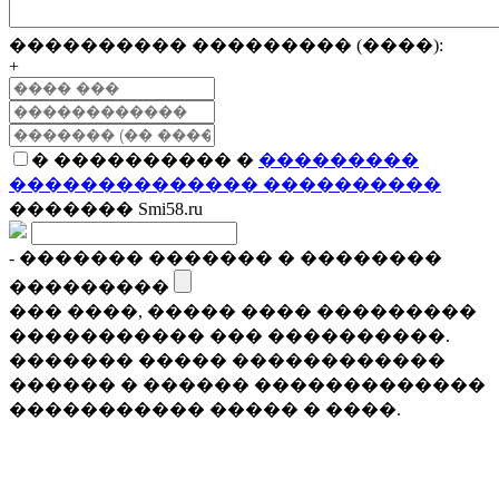
���������� ��������� (����):
+
� ���������� �
���������
�������������� ����������
������� Smi58.ru
- ������� ������� � ��������
���������
��� ����, ����� ���� ���������
����������� ��� ����������.
������� ����� ������������
������ � ������ �������������
����������� ����� � ����.