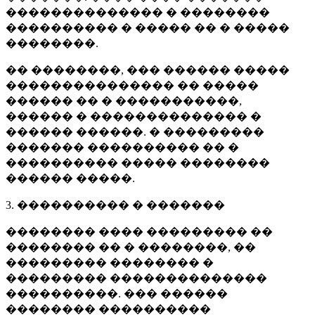
�������������� � ��������
���������� � ����� �� � �����
��������.
�� ��������, ��� ������ �����
��������������� �� �����
������ �� � �����������,
������ � �������������� �
������ ������. � ���������
������� ���������� �� �
���������� ����� ��������
������ �����.
3. ���������� � �������
�������� ���� ��������� ��
�������� �� � ��������, ��
��������� �������� �
��������� ��������������
����������. ��� ������
�������� ����������