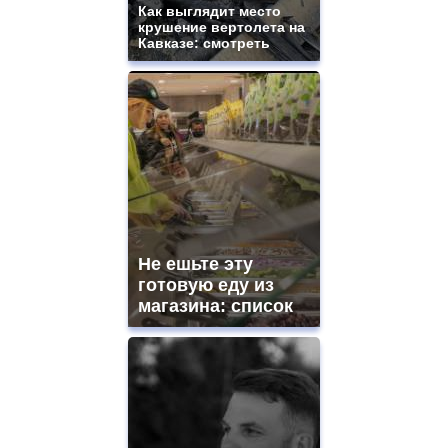
ladies
Как выглядит место
крушение вертолета на
watches
Кавказе: смотреть
for
sale.
https://www.replicasrelojes.to/
mens
and
ladies
watches
for
sale.
best
vape
shops
Не ешьте эту
site.
offer
готовую еду из
all
магазина: список
kinds
of
high
quality
https://www.phoenix-
suns.ru/
which
you