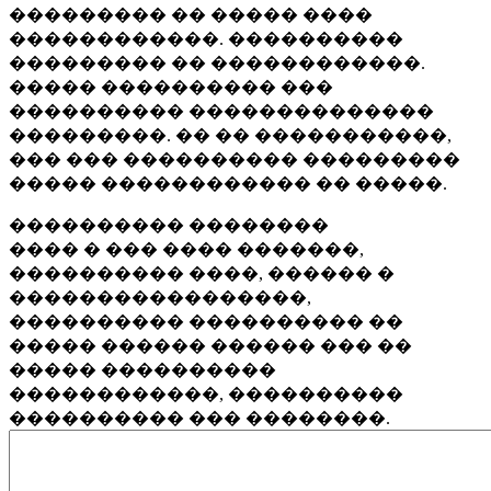
��������� �� ����� ����
������������. ����������
��������� �� ������������.
����� ���������� ���
���������� ��������������
���������. �� �� �����������,
��� ��� ���������� ���������
����� ������������ �� �����.
���������� ��������
���� � ��� ���� �������,
���������� ����, ������ �
�����������������,
���������� ���������� ��
����� ������ ������ ��� ��
����� ����������
������������, ����������
���������� ��� ��������.