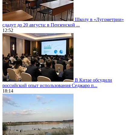
Школу в «Лугометрии»
сдадут до 20 августа: в Пензенской ...
12:52
В Китае обсудили
российский опыт использования Седжаро п...
18:14