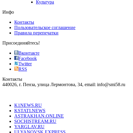
Культура
on
the
Инфо
pursuit
of
Контакты
the
Пользовательское соглашение
most
Правила перепечатки
effective
sophistication
Присоединяйтесь!
also
just
Вконтакте
the
Facebook
right
Twitter
blend
RSS
in
Контакты
creation
440026, г. Пенза, улица Лермонтова, 34, email: info@smi58.ru
completely
unique
Все порталы НМГ
dazzling
type.
K1NEWS.RU
reddit
KSTATI.NEWS
sevenfridayreplica.ru
ASTRAKHAN.ONLINE
sevenfriday
SOCHISTREAM.RU
outlet
YARGLAV.RU
is
ULYANOVSK.EXPRESS
the