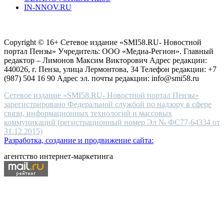
IN-NNOV.RU
first
choice
Согласие на обработку персональных данных
Политика по
for
защите персональных данных
high-
Copyright © 16+ Сетевое издание «SMI58.RU- Новостной
end
портал Пензы» Учредитель: ООО «Медиа-Регион». Главный
people.
редактор – Лимонов Максим Викторович Адрес редакции:
440026, г. Пенза, улица Лермонтова, 34 Телефон редакции: +7
(987) 504 16 90 Адрес эл. почты редакции: info@smi58.ru
Сетевое издание «SMI58.RU- Новостной портал Пензы»
зарегистрировано Федеральной службой по надзору в сфере
связи, информационных технологий и массовых
коммуникаций (регистрационный номер Эл № ФС77-64334 от
31.12.2015)
Разработка, создание и продвижение сайта:
агентство интернет-маркетинга