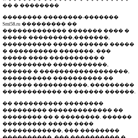
�� � ��������
�������� ��������-�������
Smi58.ru ��������� ��
������������� ������� ���� �
����� ���������,�������,
���������� ����� ������ �����
� ���������� �������. ���
����� ���� ���������� �
���������� �����������,
������ � ������������������,
���������� ���������� ��
������ �����������, ���������
������������ �� ������ ������.
�� ���������� ��������
��������� ������������� ��
�������� �� � ��������. ������
��������� ����� ����
������������, ��� ��������
����������, ��� ���������� �