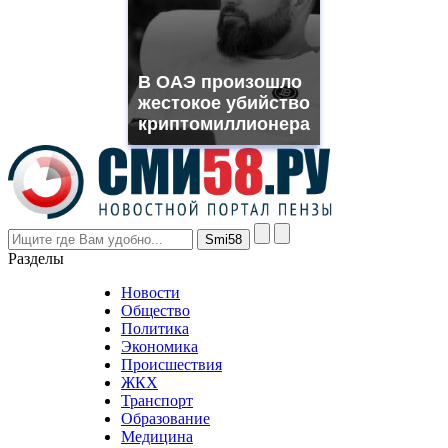
need.
replica
franck
muller
В ОАЭ произошло
rolex
жестокое убийство
even
though
криптомиллионера
the
prices
are
higher
however
visitors
nevertheless
Разделы
believe
that
Новости
good
Общество
value.
Политика
who
Экономика
sells
Происшествия
the
ЖКХ
best
Транспорт
phyrevape.com
Образование
vape
Медицина
store