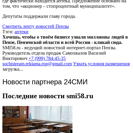
где фактически находится аптека. Предложение основано на
том, что «акционер – стопроцентный муниципалитет».
Депутаты поддержали главу города.
Смотреть ленту новостей Пензы
Тэги:
аптеки
Хочешь, чтобы о твоём бизнесе узнали миллионы людей в
Пензе, Пензенской области и всей России - кликай сюда.
SMI58.ru - ведущий новостной интернет-портал Пензы.
Руководитель отдела продаж
Самохвалов Василий
Викторович
+7 (999) 784-45-35
sochistream.reklama.rop@gmail.com
Узнать условия размещения
загрузка...
Новости партнера 24СМИ
Последние новости smi58.ru