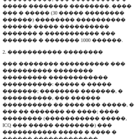
����� �������� ��������. ����
��� � ����� (
30 �����
��������
������) �������� ����������
������ ����� ����������
������� � ����������� ���
������� � �������
1000 ������
.
2. ����������� ��������
��� �������� ���������� ���
���������� ��������
��������� ������������
����������: ����� � �����
�������; �������� �������, �
����������, ��� ������
���������� �� ���� ��� �����, �
��� �� ������� �� ����; ����
�������� (����������� �����,
ICQ ��� ����� ��������) ���
����������� ����� � ���� �
������ �������������.