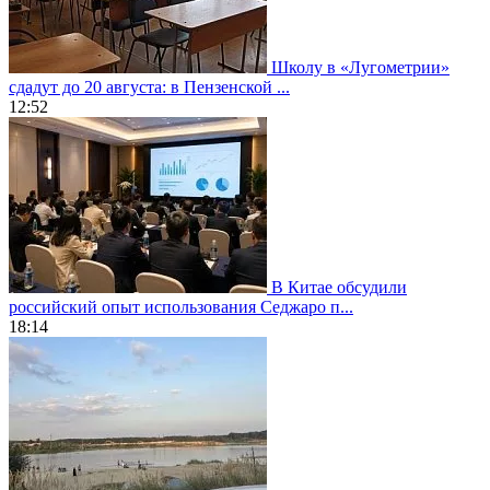
Школу в «Лугометрии»
сдадут до 20 августа: в Пензенской ...
12:52
В Китае обсудили
российский опыт использования Седжаро п...
18:14