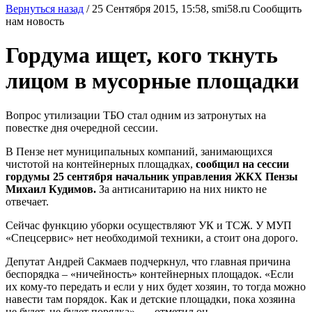
Вернуться назад
/
25 Сентября 2015, 15:58,
smi58.ru
Сообщить
нам новость
Гордума ищет, кого ткнуть
лицом в мусорные площадки
Вопрос утилизации ТБО стал одним из затронутых на
повестке дня очередной сессии.
В Пензе нет муниципальных компаний, занимающихся
чистотой на контейнерных площадках,
сообщил на сессии
гордумы 25 сентября начальник управления ЖКХ Пензы
Михаил Кудимов.
За антисанитарию на них никто не
отвечает.
Сейчас функцию уборки осуществляют УК и ТСЖ. У МУП
«Спецсервис» нет необходимой техники, а стоит она дорого.
Депутат Андрей Сакмаев подчеркнул, что главная причина
беспорядка – «ничейность» контейнерных площадок. «Если
их кому-то передать и если у них будет хозяин, то тогда можно
навести там порядок. Как и детские площадки, пока хозяина
не будет, не будет порядка», — отметил он.