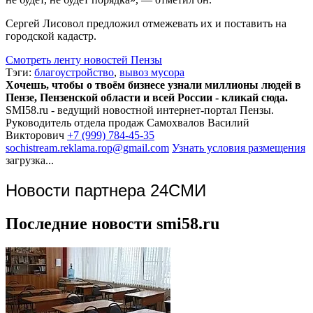
Сергей Лисовол предложил отмежевать их и поставить на
городской кадастр.
Смотреть ленту новостей Пензы
Тэги:
благоустройство
,
вывоз мусора
Хочешь, чтобы о твоём бизнесе узнали миллионы людей в
Пензе, Пензенской области и всей России - кликай сюда.
SMI58.ru - ведущий новостной интернет-портал Пензы.
Руководитель отдела продаж
Самохвалов Василий
Викторович
+7 (999) 784-45-35
sochistream.reklama.rop@gmail.com
Узнать условия размещения
загрузка...
Новости партнера 24СМИ
Последние новости smi58.ru