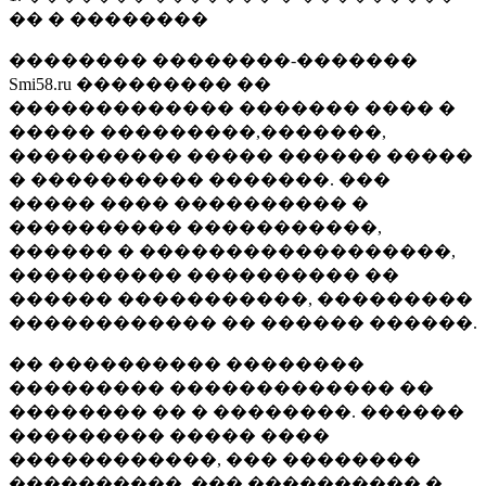
�� � ��������
�������� ��������-�������
Smi58.ru ��������� ��
������������� ������� ���� �
����� ���������,�������,
���������� ����� ������ �����
� ���������� �������. ���
����� ���� ���������� �
���������� �����������,
������ � ������������������,
���������� ���������� ��
������ �����������, ���������
������������ �� ������ ������.
�� ���������� ��������
��������� ������������� ��
�������� �� � ��������. ������
��������� ����� ����
������������, ��� ��������
����������, ��� ���������� �