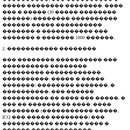
����� �������� ��������. ����
��� � ����� (
30 �����
��������
������) �������� ����������
������ ����� ����������
������� � ����������� ���
������� � �������
1000 ������
.
2. ����������� ��������
��� �������� ���������� ���
���������� ��������
��������� ������������
����������: ����� � �����
�������; �������� �������, �
����������, ��� ������
���������� �� ���� ��� �����, �
��� �� ������� �� ����; ����
�������� (����������� �����,
ICQ ��� ����� ��������) ���
����������� ����� � ���� �
������ �������������.