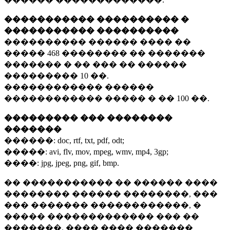
����������� ���������� �
����������� ����������
���������� ������ ���� ��
�����
468 ��������
�� �������
������� � �� ��� �� ������
���������
10 ��.
������������ ������
������������ ����� � ��
100 ��.
��������� ��� ��������
�������
������:
doc, rtf, txt, pdf, odt;
�����:
avi, flv, mov, mpeg, wmv, mp4, 3gp;
����:
jpg, jpeg, png, gif, bmp.
�� ����������� �� ������ ����
�������� ������ ��������, ���
��� ������� ������������, �
����� ������������� ��� ��
�������. ���� ���� �������