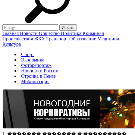
Главная
Новости
Общество
Политика
Криминал
Происшествия
ЖКХ
Транспорт
Образование
Медицина
Культура
Спорт
Экономика
Фоторепортаж
Новости в России
Стройка в Пензе
Мобилизация
1. ������� ������� � ���������