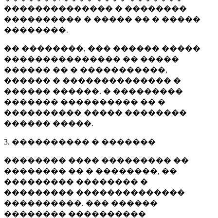
�������������� � ��������
���������� � ����� �� � �����
��������.
�� ��������, ��� ������ �����
��������������� �� �����
������ �� � �����������,
������ � �������������� �
������ ������. � ���������
������� ���������� �� �
���������� ����� ��������
������ �����.
3. ���������� � �������
�������� ���� ��������� ��
�������� �� � ��������, ��
��������� �������� �
��������� ��������������
����������. ��� ������
�������� ����������