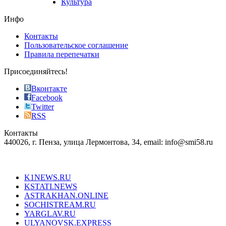
Культура
on
the
Инфо
pursuit
of
Контакты
the
Пользовательское соглашение
most
Правила перепечатки
effective
sophistication
Присоединяйтесь!
also
just
Вконтакте
the
Facebook
right
Twitter
blend
RSS
in
Контакты
creation
440026, г. Пенза, улица Лермонтова, 34, email: info@smi58.ru
completely
unique
Все порталы НМГ
dazzling
type.
K1NEWS.RU
reddit
KSTATI.NEWS
sevenfridayreplica.ru
ASTRAKHAN.ONLINE
sevenfriday
SOCHISTREAM.RU
outlet
YARGLAV.RU
is
ULYANOVSK.EXPRESS
the