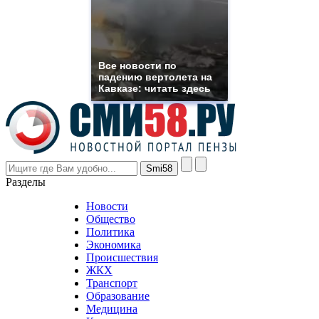
need.
replica
franck
muller
rolex
Все новости по
even
падению вертолета на
though
Кавказе: читать здесь
the
prices
are
higher
however
visitors
nevertheless
Разделы
believe
that
Новости
good
Общество
value.
Политика
who
Экономика
sells
Происшествия
the
ЖКХ
best
Транспорт
phyrevape.com
Образование
vape
Медицина
store