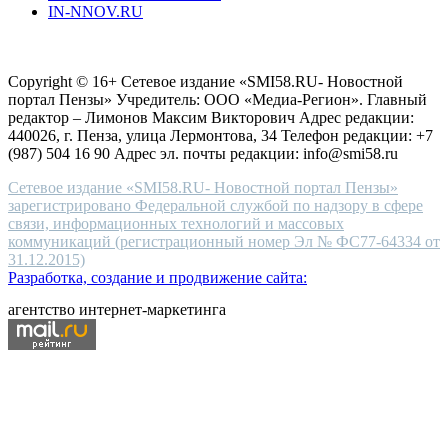
IN-NNOV.RU
first
choice
Согласие на обработку персональных данных
Политика по
for
защите персональных данных
high-
Copyright © 16+ Сетевое издание «SMI58.RU- Новостной
end
портал Пензы» Учредитель: ООО «Медиа-Регион». Главный
people.
редактор – Лимонов Максим Викторович Адрес редакции:
440026, г. Пенза, улица Лермонтова, 34 Телефон редакции: +7
(987) 504 16 90 Адрес эл. почты редакции: info@smi58.ru
Сетевое издание «SMI58.RU- Новостной портал Пензы»
зарегистрировано Федеральной службой по надзору в сфере
связи, информационных технологий и массовых
коммуникаций (регистрационный номер Эл № ФС77-64334 от
31.12.2015)
Разработка, создание и продвижение сайта:
агентство интернет-маркетинга