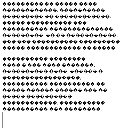
��������� �� ����� ����
������������. ����������
��������� �� ������������.
����� ���������� ���
���������� ��������������
���������. �� �� �����������,
��� ��� ���������� ���������
����� ������������ �� �����.
���������� ��������
���� � ��� ���� �������,
���������� ����, ������ �
�����������������,
���������� ���������� ��
����� ������ ������ ��� ��
����� ����������
������������, ����������
���������� ��� ��������.