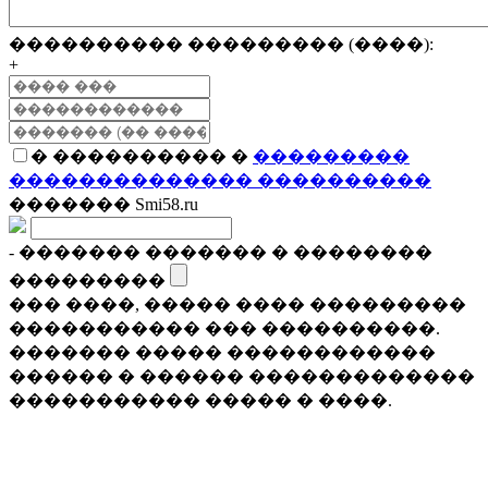
���������� ��������� (����):
+
� ���������� �
���������
�������������� ����������
������� Smi58.ru
- ������� ������� � ��������
���������
��� ����, ����� ���� ���������
����������� ��� ����������.
������� ����� ������������
������ � ������ �������������
����������� ����� � ����.