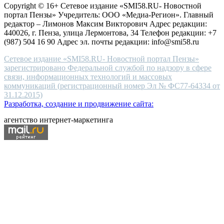
Copyright © 16+ Сетевое издание «SMI58.RU- Новостной
end
портал Пензы» Учредитель: ООО «Медиа-Регион». Главный
people.
редактор – Лимонов Максим Викторович Адрес редакции:
440026, г. Пенза, улица Лермонтова, 34 Телефон редакции: +7
(987) 504 16 90 Адрес эл. почты редакции: info@smi58.ru
Сетевое издание «SMI58.RU- Новостной портал Пензы»
зарегистрировано Федеральной службой по надзору в сфере
связи, информационных технологий и массовых
коммуникаций (регистрационный номер Эл № ФС77-64334 от
31.12.2015)
Разработка, создание и продвижение сайта:
агентство интернет-маркетинга