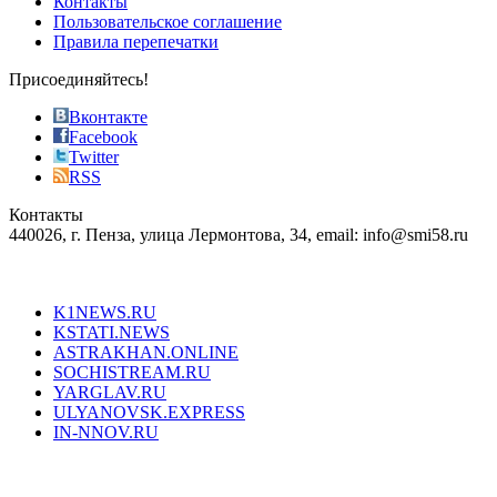
Контакты
the
Пользовательское соглашение
most
Правила перепечатки
effective
sophistication
Присоединяйтесь!
also
just
Вконтакте
the
Facebook
right
Twitter
blend
RSS
in
Контакты
creation
440026, г. Пенза, улица Лермонтова, 34, email: info@smi58.ru
completely
unique
Все порталы НМГ
dazzling
type.
K1NEWS.RU
reddit
KSTATI.NEWS
sevenfridayreplica.ru
ASTRAKHAN.ONLINE
sevenfriday
SOCHISTREAM.RU
outlet
YARGLAV.RU
is
ULYANOVSK.EXPRESS
the
IN-NNOV.RU
first
choice
Согласие на обработку персональных данных
Политика по
for
защите персональных данных
high-