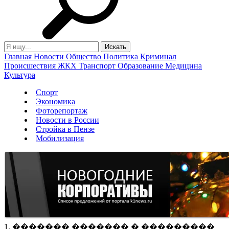
Главная
Новости
Общество
Политика
Криминал
Происшествия
ЖКХ
Транспорт
Образование
Медицина
Культура
Спорт
Экономика
Фоторепортаж
Новости в России
Стройка в Пензе
Мобилизация
1. ������� ������� � ���������