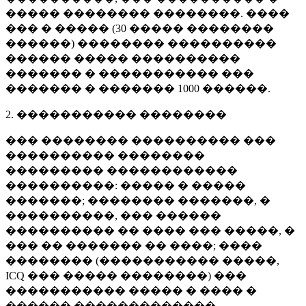
����� �������� ��������. ����
��� � ����� (
30 �����
��������
������) �������� ����������
������ ����� ����������
������� � ����������� ���
������� � �������
1000 ������
.
2. ����������� ��������
��� �������� ���������� ���
���������� ��������
��������� ������������
����������: ����� � �����
�������; �������� �������, �
����������, ��� ������
���������� �� ���� ��� �����, �
��� �� ������� �� ����; ����
�������� (����������� �����,
ICQ ��� ����� ��������) ���
����������� ����� � ���� �
������ �������������.