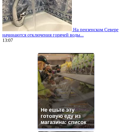
На пензенском Севере
начинаются отключения горячей воды...
13:07
https://www.vapesstores.fr/
meilleure
cigarette
electronique
best
quality
aaa
swiss
movement.
https://gradewatches.to/
mens
and
Не ешьте эту
ladies
готовую еду из
watches
магазина: список
for
sale.