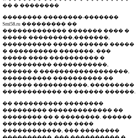
�� � ��������
�������� ��������-�������
Smi58.ru ��������� ��
������������� ������� ���� �
����� ���������,�������,
���������� ����� ������ �����
� ���������� �������. ���
����� ���� ���������� �
���������� �����������,
������ � ������������������,
���������� ���������� ��
������ �����������, ���������
������������ �� ������ ������.
�� ���������� ��������
��������� ������������� ��
�������� �� � ��������. ������
��������� ����� ����
������������, ��� ��������
����������, ��� ���������� �