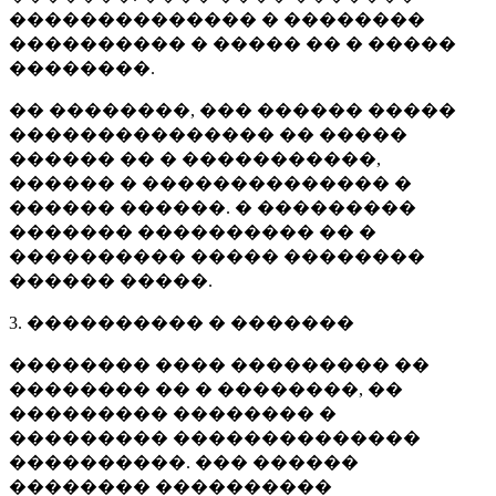
�������������� � ��������
���������� � ����� �� � �����
��������.
�� ��������, ��� ������ �����
��������������� �� �����
������ �� � �����������,
������ � �������������� �
������ ������. � ���������
������� ���������� �� �
���������� ����� ��������
������ �����.
3. ���������� � �������
�������� ���� ��������� ��
�������� �� � ��������, ��
��������� �������� �
��������� ��������������
����������. ��� ������
�������� ����������