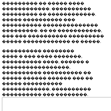
��������� �� ����� ����
������������. ����������
��������� �� ������������.
����� ���������� ���
���������� ��������������
���������. �� �� �����������,
��� ��� ���������� ���������
����� ������������ �� �����.
���������� ��������
���� � ��� ���� �������,
���������� ����, ������ �
�����������������,
���������� ���������� ��
����� ������ ������ ��� ��
����� ����������
������������, ����������
���������� ��� ��������.