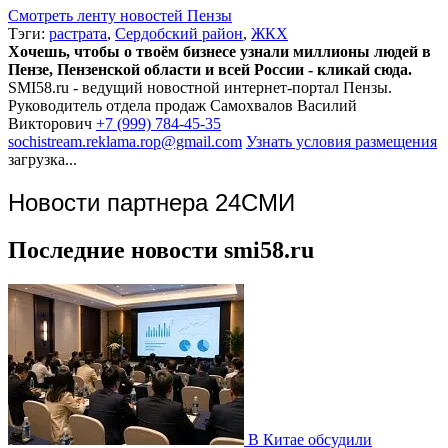
Смотреть ленту новостей Пензы
Тэги:
растрата
,
Сердобский район
,
ЖКХ
Хочешь, чтобы о твоём бизнесе узнали миллионы людей в
Пензе, Пензенской области и всей России - кликай сюда.
SMI58.ru - ведущий новостной интернет-портал Пензы.
Руководитель отдела продаж
Самохвалов Василий
Викторович
+7 (999) 784-45-35
sochistream.reklama.rop@gmail.com
Узнать условия размещения
загрузка...
Новости партнера 24СМИ
Последние новости smi58.ru
В Китае обсудили