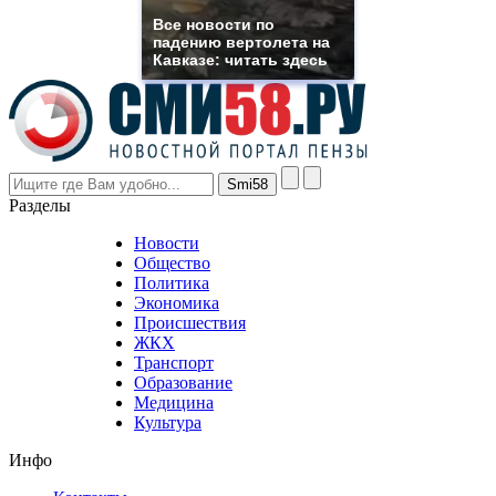
rolex
Все новости по
even
падению вертолета на
though
Кавказе: читать здесь
the
prices
are
higher
however
visitors
nevertheless
Разделы
believe
that
Новости
good
Общество
value.
Политика
who
Экономика
sells
Происшествия
the
ЖКХ
best
Транспорт
phyrevape.com
Образование
vape
Медицина
store
Культура
on
the
Инфо
pursuit
of