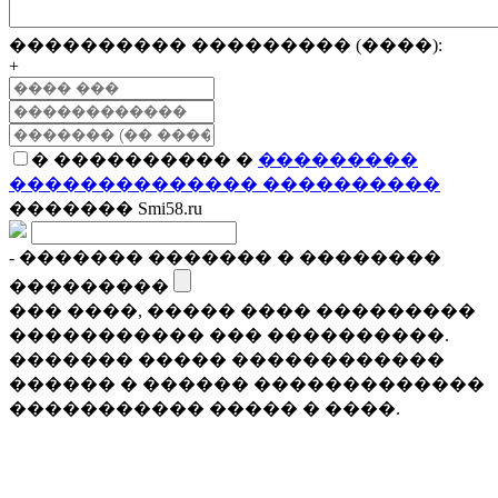
���������� ��������� (����):
+
� ���������� �
���������
�������������� ����������
������� Smi58.ru
- ������� ������� � ��������
���������
��� ����, ����� ���� ���������
����������� ��� ����������.
������� ����� ������������
������ � ������ �������������
����������� ����� � ����.