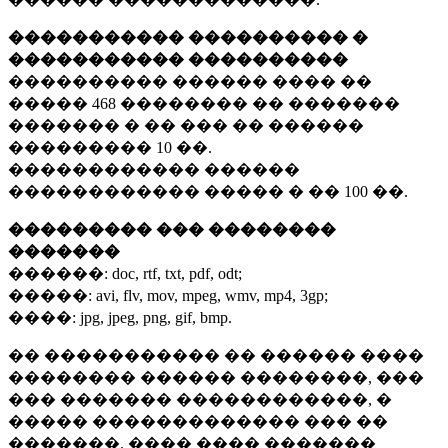
����������� ���������� �
����������� ����������
���������� ������ ���� ��
�����
468 ��������
�� �������
������� � �� ��� �� ������
���������
10 ��.
������������ ������
������������ ����� � ��
100 ��.
��������� ��� ��������
�������
������:
doc, rtf, txt, pdf, odt;
�����:
avi, flv, mov, mpeg, wmv, mp4, 3gp;
����:
jpg, jpeg, png, gif, bmp.
�� ����������� �� ������ ����
�������� ������ ��������, ���
��� ������� ������������, �
����� ������������� ��� ��
�������. ���� ���� �������