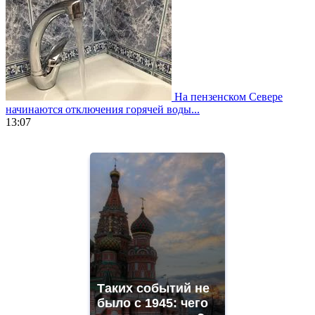
На пензенском Севере
начинаются отключения горячей воды...
13:07
https://www.vapesstores.fr/
meilleure
cigarette
electronique
best
quality
aaa
swiss
movement.
https://gradewatches.to/
mens
and
Таких событий не
ladies
было с 1945: чего
watches