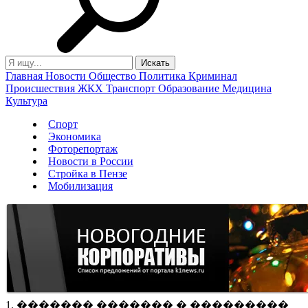
Главная
Новости
Общество
Политика
Криминал
Происшествия
ЖКХ
Транспорт
Образование
Медицина
Культура
Спорт
Экономика
Фоторепортаж
Новости в России
Стройка в Пензе
Мобилизация
1. ������� ������� � ���������