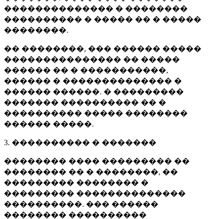
�������������� � ��������
���������� � ����� �� � �����
��������.
�� ��������, ��� ������ �����
��������������� �� �����
������ �� � �����������,
������ � �������������� �
������ ������. � ���������
������� ���������� �� �
���������� ����� ��������
������ �����.
3. ���������� � �������
�������� ���� ��������� ��
�������� �� � ��������, ��
��������� �������� �
��������� ��������������
����������. ��� ������
�������� ����������