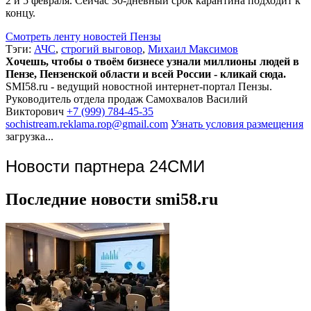
2 и 5 февраля. Сейчас 30-дневный срок карантина подходит к
концу.
Смотреть ленту новостей Пензы
Тэги:
АЧС
,
строгий выговор
,
Михаил Максимов
Хочешь, чтобы о твоём бизнесе узнали миллионы людей в
Пензе, Пензенской области и всей России - кликай сюда.
SMI58.ru - ведущий новостной интернет-портал Пензы.
Руководитель отдела продаж
Самохвалов Василий
Викторович
+7 (999) 784-45-35
sochistream.reklama.rop@gmail.com
Узнать условия размещения
загрузка...
Новости партнера 24СМИ
Последние новости smi58.ru