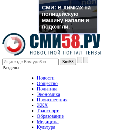
franck
СМИ: В Химках на
muller
полицейскую
rolex
машину напали и
even
though
подожгли.
the
prices
are
higher
however
visitors
nevertheless
Разделы
believe
that
Новости
good
Общество
value.
Политика
who
Экономика
sells
Происшествия
the
ЖКХ
best
Транспорт
phyrevape.com
Образование
vape
Медицина
store
Культура
on
the