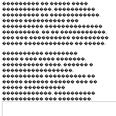
��������� �� ����� ����
������������. ����������
��������� �� ������������.
����� ���������� ���
���������� ��������������
���������. �� �� �����������,
��� ��� ���������� ���������
����� ������������ �� �����.
���������� ��������
���� � ��� ���� �������,
���������� ����, ������ �
�����������������,
���������� ���������� ��
����� ������ ������ ��� ��
����� ����������
������������, ����������
���������� ��� ��������.