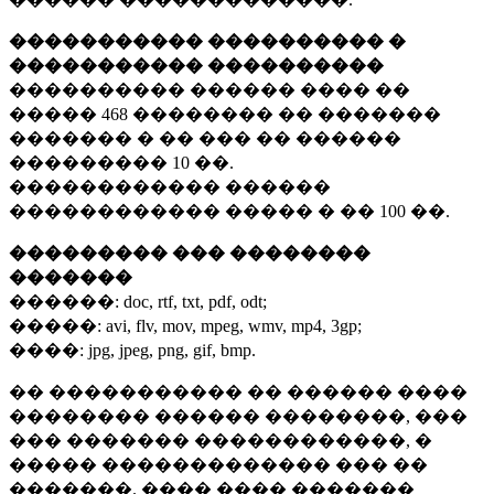
����������� ���������� �
����������� ����������
���������� ������ ���� ��
�����
468 ��������
�� �������
������� � �� ��� �� ������
���������
10 ��.
������������ ������
������������ ����� � ��
100 ��.
��������� ��� ��������
�������
������:
doc, rtf, txt, pdf, odt;
�����:
avi, flv, mov, mpeg, wmv, mp4, 3gp;
����:
jpg, jpeg, png, gif, bmp.
�� ����������� �� ������ ����
�������� ������ ��������, ���
��� ������� ������������, �
����� ������������� ��� ��
�������. ���� ���� �������