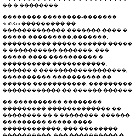
�� � ��������
�������� ��������-�������
Smi58.ru ��������� ��
������������� ������� ���� �
����� ���������,�������,
���������� ����� ������ �����
� ���������� �������. ���
����� ���� ���������� �
���������� �����������,
������ � ������������������,
���������� ���������� ��
������ �����������, ���������
������������ �� ������ ������.
�� ���������� ��������
��������� ������������� ��
�������� �� � ��������. ������
��������� ����� ����
������������, ��� ��������
����������, ��� ���������� �