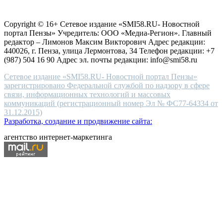
Согласие на обработку персональных данных
Политика по
for
защите персональных данных
high-
Copyright © 16+ Сетевое издание «SMI58.RU- Новостной
end
портал Пензы» Учредитель: ООО «Медиа-Регион». Главный
people.
редактор – Лимонов Максим Викторович Адрес редакции:
440026, г. Пенза, улица Лермонтова, 34 Телефон редакции: +7
(987) 504 16 90 Адрес эл. почты редакции: info@smi58.ru
Сетевое издание «SMI58.RU- Новостной портал Пензы»
зарегистрировано Федеральной службой по надзору в сфере
связи, информационных технологий и массовых
коммуникаций (регистрационный номер Эл № ФС77-64334 от
31.12.2015)
Разработка, создание и продвижение сайта:
агентство интернет-маркетинга