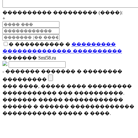
���������� ��������� (����):
+
� ���������� �
���������
�������������� ����������
������� Smi58.ru
- ������� ������� � ��������
���������
��� ����, ����� ���� ���������
����������� ��� ����������.
������� ����� ������������
������ � ������ �������������
����������� ����� � ����.