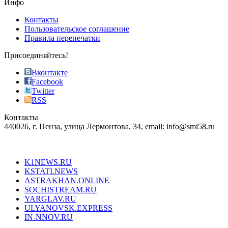
Инфо
pursuit
of
Контакты
the
Пользовательское соглашение
most
Правила перепечатки
effective
sophistication
Присоединяйтесь!
also
just
Вконтакте
the
Facebook
right
Twitter
blend
RSS
in
Контакты
creation
440026, г. Пенза, улица Лермонтова, 34, email: info@smi58.ru
completely
unique
Все порталы НМГ
dazzling
type.
K1NEWS.RU
reddit
KSTATI.NEWS
sevenfridayreplica.ru
ASTRAKHAN.ONLINE
sevenfriday
SOCHISTREAM.RU
outlet
YARGLAV.RU
is
ULYANOVSK.EXPRESS
the
IN-NNOV.RU
first
choice