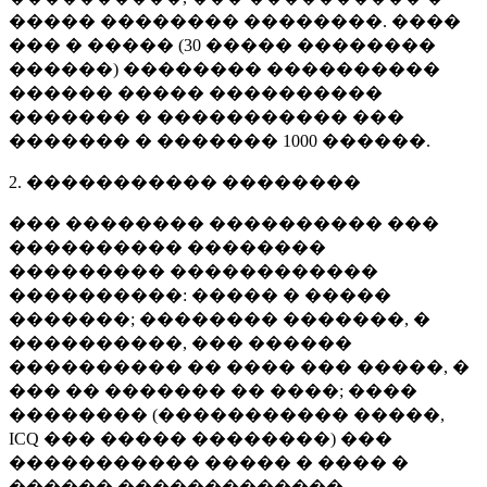
����� �������� ��������. ����
��� � ����� (
30 �����
��������
������) �������� ����������
������ ����� ����������
������� � ����������� ���
������� � �������
1000 ������
.
2. ����������� ��������
��� �������� ���������� ���
���������� ��������
��������� ������������
����������: ����� � �����
�������; �������� �������, �
����������, ��� ������
���������� �� ���� ��� �����, �
��� �� ������� �� ����; ����
�������� (����������� �����,
ICQ ��� ����� ��������) ���
����������� ����� � ���� �
������ �������������.