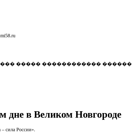
58.ru
���� ����� ������������ ������
м дне в Великом Новгороде
– сила России».