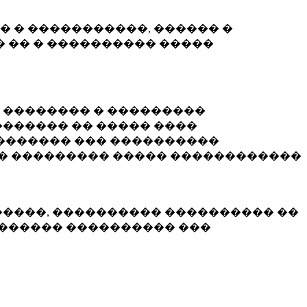
� � �����������, ������ �
 �� � ���������� �����
� �������� � ���������
������ �� ����� ����
������� ��� ����������
�� ��������� ����� ������������
�����, ���������� ���������� ��
������� ���������� ���