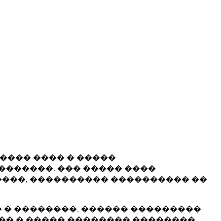
����� ���� � �����
�������. ��� ����� ����
���, ���������� ���������� ��
 � ��������. ������ ���������
�� � ����� �������� ��������.