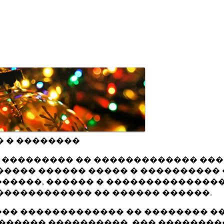
� � ��������
ru ��������� �� ������������� ��
���� ������ ����� � ���������� 
�����, ������ � ���������������
������������ �� ������ ������.
�� ������������� �� �������� ��
������ ����������, ��� ��������