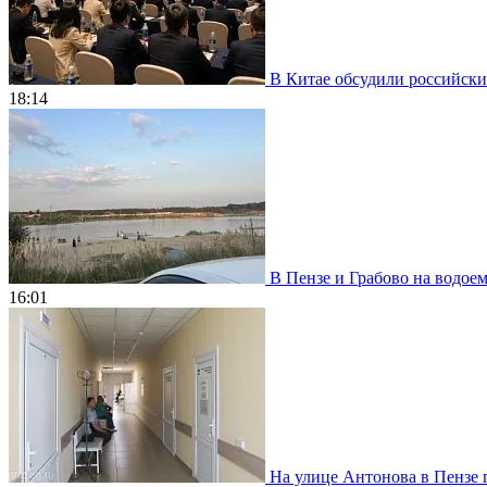
В Китае обсудили российски
18:14
В Пензе и Грабово на водое
16:01
На улице Антонова в Пензе 