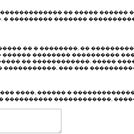
�������������� �� ����� ������ �
. � ��������� ������� ����������
���� �� � ��������, �� ��������
 ������ �������� ���������� ���
���� �� ������������. ����� ���
� �����������, ��� ��� ��������
���� ����, ������ � ������������
�� ���������� ������������, ���