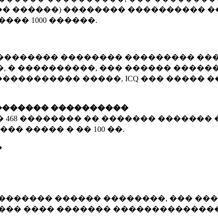
� ������) �������� ���������� �
�����
1000 ������
.
�������� �������� ��������� ���
 � ����������, ��� ������ �������
����������� �����, ICQ ��� �����
������� ����������
�
468 ��������
�� ������� ������� 
��� ����� � ��
100 ��.
�
������� ������ ��������, ��� ���
���� ���� ������� ��������������