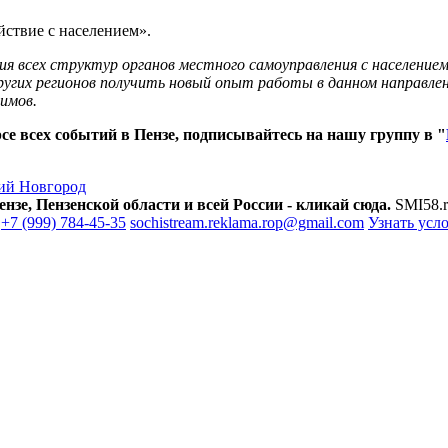
ствие с населением».
я всех структур органов местного самоуправления с населени
 других регионов получить новый опыт работы в данном направл
имов.
е всех событий в Пензе, подписывайтесь на нашу группу в "
ий Новгород
зе, Пензенской области и всей России - кликай сюда.
SMI58.r
+7 (999) 784-45-35
sochistream.reklama.rop@gmail.com
Узнать усл