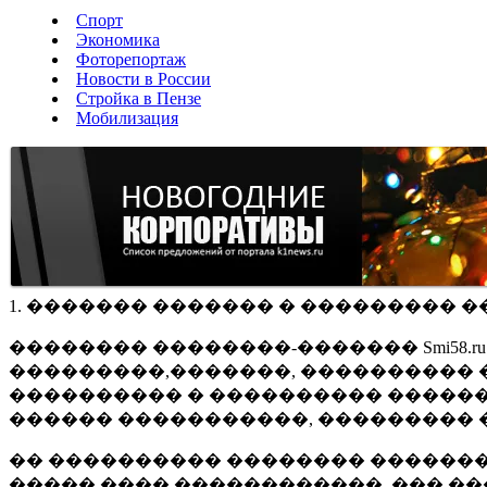
Спорт
Экономика
Фоторепортаж
Новости в России
Стройка в Пензе
Мобилизация
1. ������� ������� � ��������� �
�������� ��������-������� Smi58.
���������,�������, ���������� �
���������� � ���������� ������
������ �����������, ��������� 
�� ���������� �������� �������
����� ���� ������������, ��� ��