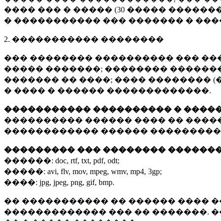
���� ��� � ����� (
30 �����
�������
� ����������� ��� ������� � ��
2. ����������� ��������
��� �������� ���������� ��� ��
����� �������; �������� �������,
������� �� ����; ���� �������� (
� ���� � ������ �������������.
����������� ���������� � ����
���������� ������ ���� �� ����
������������ ������ ���������
��������� ��� �������� ������
������:
doc, rtf, txt, pdf, odt;
�����:
avi, flv, mov, mpeg, wmv, mp4, 3gp;
����:
jpg, jpeg, png, gif, bmp.
�� ����������� �� ������ ���� �
������������� ��� �� �������. 