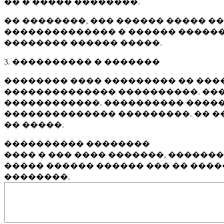
�� � ����� ��������.
�� ��������, ��� ������ ����� �
�������������� � ������ ������
�������� ������ �����.
3. ���������� � �������
�������� ���� ��������� �� ����
�������������� ����������. ���
������������. ���������� �����
�������������� ���������. �� �
�� �����.
���������� ��������
���� � ��� ���� �������, ������
����� ������ ������ ��� �� ���
��������.