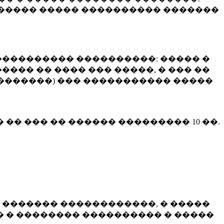
����� ����� ���������� �������
��������� ����������: ����� �
��� �� ���� ��� �����, � ��� ��
 ��������) ��� ����������� �����
� �� ��� �� ������ ���������
10 ��.
 ������� ������������, � �����
 � �������� ���������� � �����