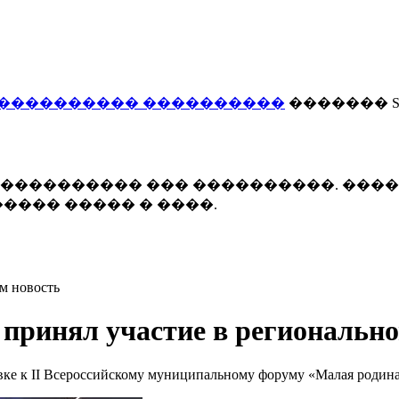
���������� ����������
������� Smi
 ����������� ��� ����������. ���
���� ����� � ����.
м новость
принял участие в регионально
ке к II Всероссийскому муниципальному форуму «Малая родина 