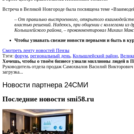
Встреча в Великой Новгороде была посвящена теме «Взаимодей
– От правильно выстроенного, открытого взаимодействи
властью решений. Надеюсь, при общении с коллегами из
Колышлейского района, – прокомментировал Михаил Макс
Чтобы узнавать свежие новости первыми и быть в курс
Смотреть ленту новостей Пензы
Тэги:
форум
,
региональный день
,
Колышлейский район
,
Велик
Хочешь, чтобы о твоём бизнесе узнали миллионы людей в Пен
Руководитель отдела продаж
Самохвалов Василий Викторович
загрузка...
Новости партнера 24СМИ
Последние новости smi58.ru