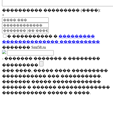
���������� ��������� (����):
+
� ���������� �
���������
�������������� ����������
������� Smi58.ru
- ������� ������� � ��������
���������
��� ����, ����� ���� ���������
����������� ��� ����������.
������� ����� ������������
������ � ������ �������������
����������� ����� � ����.