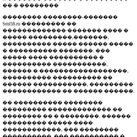
�� � ��������
�������� ��������-�������
Smi58.ru ��������� ��
������������� ������� ���� �
����� ���������,�������,
���������� ����� ������ �����
� ���������� �������. ���
����� ���� ���������� �
���������� �����������,
������ � ������������������,
���������� ���������� ��
������ �����������, ���������
������������ �� ������ ������.
�� ���������� ��������
��������� ������������� ��
�������� �� � ��������. ������
��������� ����� ����
������������, ��� ��������
����������, ��� ���������� �