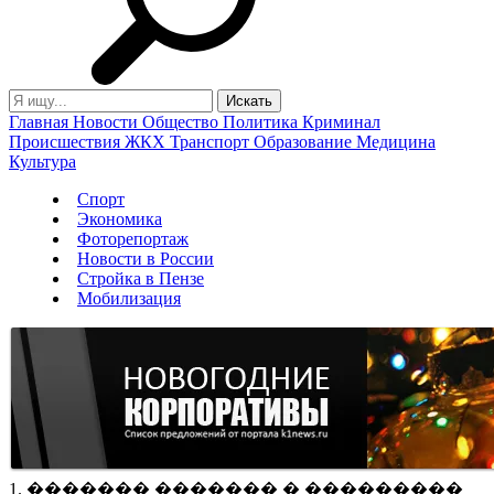
Главная
Новости
Общество
Политика
Криминал
Происшествия
ЖКХ
Транспорт
Образование
Медицина
Культура
Спорт
Экономика
Фоторепортаж
Новости в России
Стройка в Пензе
Мобилизация
1. ������� ������� � ���������