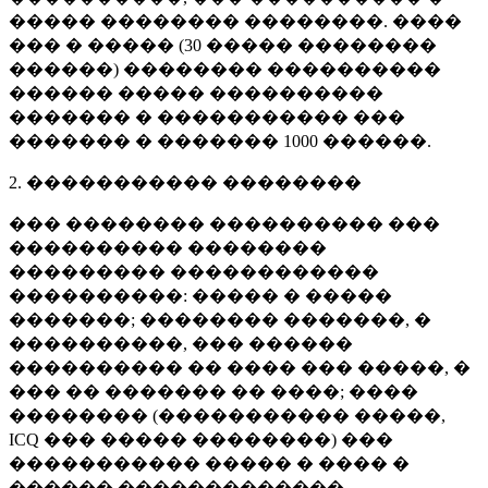
����� �������� ��������. ����
��� � ����� (
30 �����
��������
������) �������� ����������
������ ����� ����������
������� � ����������� ���
������� � �������
1000 ������
.
2. ����������� ��������
��� �������� ���������� ���
���������� ��������
��������� ������������
����������: ����� � �����
�������; �������� �������, �
����������, ��� ������
���������� �� ���� ��� �����, �
��� �� ������� �� ����; ����
�������� (����������� �����,
ICQ ��� ����� ��������) ���
����������� ����� � ���� �
������ �������������.