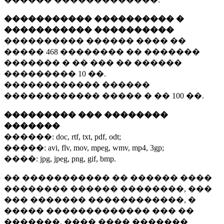
����������� ���������� �
����������� ����������
���������� ������ ���� ��
�����
468 ��������
�� �������
������� � �� ��� �� ������
���������
10 ��.
������������ ������
������������ ����� � ��
100 ��.
��������� ��� ��������
�������
������:
doc, rtf, txt, pdf, odt;
�����:
avi, flv, mov, mpeg, wmv, mp4, 3gp;
����:
jpg, jpeg, png, gif, bmp.
�� ����������� �� ������ ����
�������� ������ ��������, ���
��� ������� ������������, �
����� ������������� ��� ��
�������. ���� ���� �������