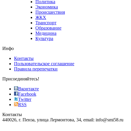
Политика
who
Экономика
sells
Происшествия
the
ЖКХ
best
Транспорт
phyrevape.com
Образование
vape
Медицина
store
Культура
on
the
Инфо
pursuit
of
Контакты
the
Пользовательское соглашение
most
Правила перепечатки
effective
sophistication
Присоединяйтесь!
also
just
Вконтакте
the
Facebook
right
Twitter
blend
RSS
in
Контакты
creation
440026, г. Пенза, улица Лермонтова, 34, email: info@smi58.ru
completely
unique
Все порталы НМГ
dazzling