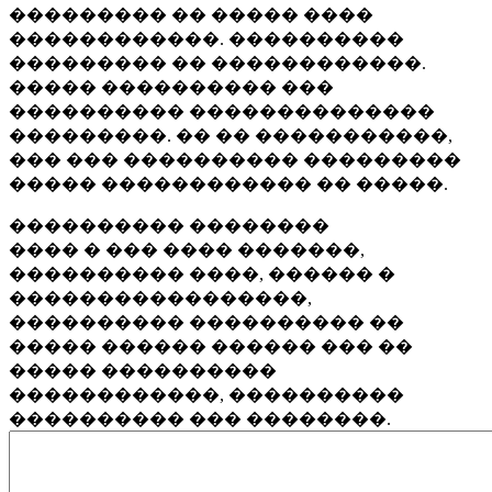
��������� �� ����� ����
������������. ����������
��������� �� ������������.
����� ���������� ���
���������� ��������������
���������. �� �� �����������,
��� ��� ���������� ���������
����� ������������ �� �����.
���������� ��������
���� � ��� ���� �������,
���������� ����, ������ �
�����������������,
���������� ���������� ��
����� ������ ������ ��� ��
����� ����������
������������, ����������
���������� ��� ��������.