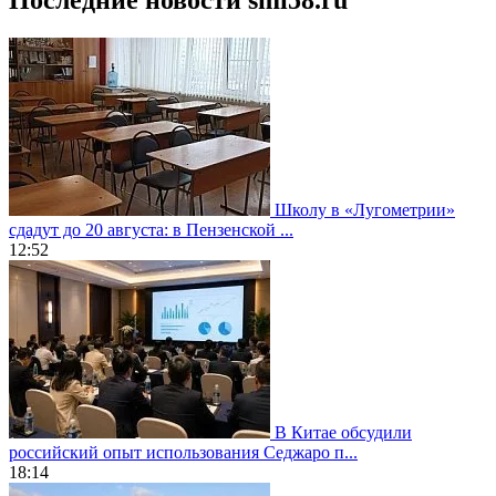
Школу в «Лугометрии»
сдадут до 20 августа: в Пензенской ...
12:52
В Китае обсудили
российский опыт использования Седжаро п...
18:14