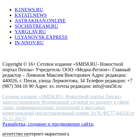
type.
K1NEWS.RU
reddit
KSTATI.NEWS
sevenfridayreplica.ru
ASTRAKHAN.ONLINE
sevenfriday
SOCHISTREAM.RU
outlet
YARGLAV.RU
is
ULYANOVSK.EXPRESS
the
IN-NNOV.RU
first
choice
Согласие на обработку персональных данных
Политика по
for
защите персональных данных
high-
Copyright © 16+ Сетевое издание «SMI58.RU- Новостной
end
портал Пензы» Учредитель: ООО «Медиа-Регион». Главный
people.
редактор – Лимонов Максим Викторович Адрес редакции:
440026, г. Пенза, улица Лермонтова, 34 Телефон редакции: +7
(987) 504 16 90 Адрес эл. почты редакции: info@smi58.ru
Сетевое издание «SMI58.RU- Новостной портал Пензы»
зарегистрировано Федеральной службой по надзору в сфере
связи, информационных технологий и массовых
коммуникаций (регистрационный номер Эл № ФС77-64334 от
31.12.2015)
Разработка, создание и продвижение сайта:
агентство интернет-маркетинга