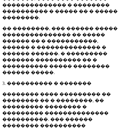
�������������� � ��������
���������� � ����� �� � �����
��������.
�� ��������, ��� ������ �����
��������������� �� �����
������ �� � �����������,
������ � �������������� �
������ ������. � ���������
������� ���������� �� �
���������� ����� ��������
������ �����.
3. ���������� � �������
�������� ���� ��������� ��
�������� �� � ��������, ��
��������� �������� �
��������� ��������������
����������. ��� ������
�������� ����������