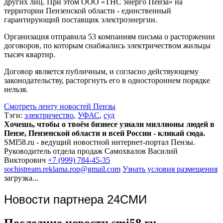
других лиц. При этом ООО «ТНС энерго Пенза» на
территории Пензенской области - единственный
гарантирующий поставщик электроэнергии.
Организация отправила 53 компаниям письма о расторжении
договоров, по которым снабжались электричеством жильцы
тысяч квартир.
Договор является публичным, и согласно действующему
законодательству, расторгнуть его в одностороннем порядке
нельзя.
Смотреть ленту новостей Пензы
Тэги:
электричество
,
УФАС
,
суд
Хочешь, чтобы о твоём бизнесе узнали миллионы людей в
Пензе, Пензенской области и всей России - кликай сюда.
SMI58.ru - ведущий новостной интернет-портал Пензы.
Руководитель отдела продаж
Самохвалов Василий
Викторович
+7 (999) 784-45-35
sochistream.reklama.rop@gmail.com
Узнать условия размещения
загрузка...
Новости партнера 24СМИ
Последние новости smi58.ru