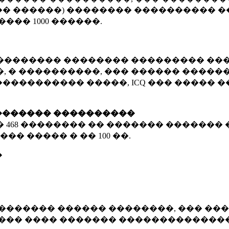
� ������) �������� ���������� �
�����
1000 ������
.
�������� �������� ��������� ���
 � ����������, ��� ������ �������
����������� �����, ICQ ��� �����
������� ����������
�
468 ��������
�� ������� ������� 
��� ����� � ��
100 ��.
�
������� ������ ��������, ��� ���
���� ���� ������� ��������������