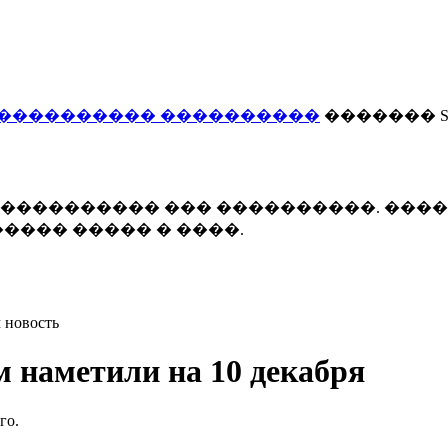
���������� ����������
������� Smi
 ����������� ��� ����������. ���
���� ����� � ����.
 новость
м наметили на 10 декабря
го.