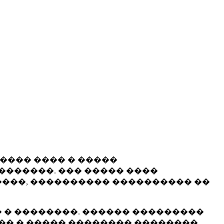
����� ���� � �����
�������. ��� ����� ����
���, ���������� ���������� ��
 � ��������. ������ ���������
�� � ����� �������� ��������.