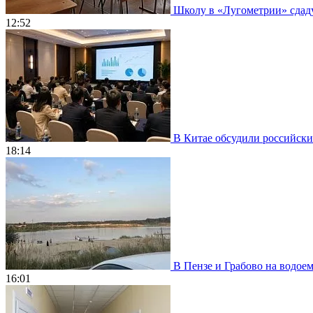
Школу в «Лугометрии» сдадут
12:52
В Китае обсудили российски
18:14
В Пензе и Грабово на водое
16:01