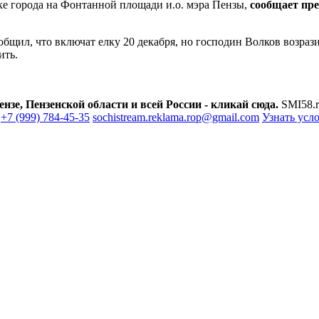
лке города на Фонтанной площади и.о. мэра Пензы,
сообщает пре
щил, что включат елку 20 декабря, но господин Волков возраз
ить.
зе, Пензенской области и всей России - кликай сюда.
SMI58.r
+7 (999) 784-45-35
sochistream.reklama.rop@gmail.com
Узнать усл