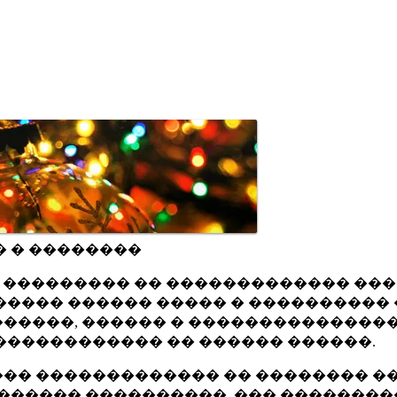
� � ��������
ru ��������� �� ������������� ��
���� ������ ����� � ���������� 
�����, ������ � ���������������
������������ �� ������ ������.
�� ������������� �� �������� ��
������ ����������, ��� ��������