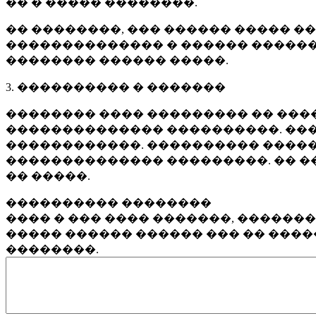
�� � ����� ��������.
�� ��������, ��� ������ ����� �
�������������� � ������ ������
�������� ������ �����.
3. ���������� � �������
�������� ���� ��������� �� ����
�������������� ����������. ���
������������. ���������� �����
�������������� ���������. �� �
�� �����.
���������� ��������
���� � ��� ���� �������, ������
����� ������ ������ ��� �� ���
��������.