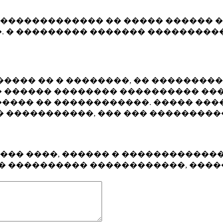
�������������� �� ����� ������ �
. � ��������� ������� ����������
���� �� � ��������, �� ��������
 ������ �������� ���������� ���
���� �� ������������. ����� ���
� �����������, ��� ��� ��������
���� ����, ������ � ������������
�� ���������� ������������, ���