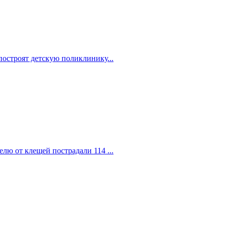
построят детскую поликлинику...
елю от клещей пострадали 114 ...