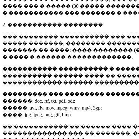
���� ��� � ����� (
30 �����
�������
� ����������� ��� ������� � ��
2. ����������� ��������
��� �������� ���������� ��� ��
����� �������; �������� �������,
������� �� ����; ���� �������� (
� ���� � ������ �������������.
����������� ���������� � ����
���������� ������ ���� �� ����
������������ ������ ���������
��������� ��� �������� ������
������:
doc, rtf, txt, pdf, odt;
�����:
avi, flv, mov, mpeg, wmv, mp4, 3gp;
����:
jpg, jpeg, png, gif, bmp.
�� ����������� �� ������ ���� �
������������� ��� �� �������. 