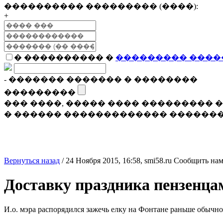
���������� ��������� (����):
+
� ���������� �
��������� ����
- ������� ������� � ��������
���������
��� ����, ����� ���� ���������
� ������ ������������� �������
Вернуться назад
/
24 Ноября 2015, 16:58,
smi58.ru
Сообщить нам
Доставку праздника пензенца
И.о. мэра распорядился зажечь елку на Фонтане раньше обычно