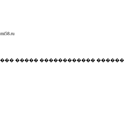
58.ru
���� ����� ������������ ������