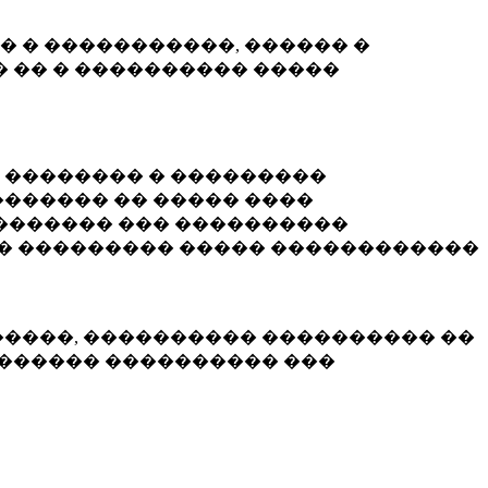
� � �����������, ������ �
 �� � ���������� �����
� �������� � ���������
������ �� ����� ����
������� ��� ����������
�� ��������� ����� ������������
�����, ���������� ���������� ��
������� ���������� ���