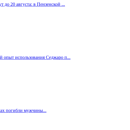
 до 20 августа: в Пензенской ...
й опыт использования Седжаро п...
мах погибли мужчины...