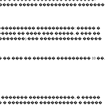
����� ����� ���������� �������
��������� ����������: ����� �
��� �� ���� ��� �����, � ��� ��
 ��������) ��� ����������� �����
� �� ��� �� ������ ���������
10 ��.
 ������� ������������, � �����
 � �������� ���������� � �����