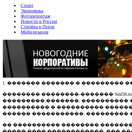
Спорт
Экономика
Фоторепортаж
Новости в России
Стройка в Пензе
Мобилизация
1. ������� ������� � ��������� �
�������� ��������-������� Smi58.
���������,�������, ���������� �
���������� � ���������� ������
������ �����������, ��������� 
�� ���������� �������� �������
����� ���� ������������, ��� ��