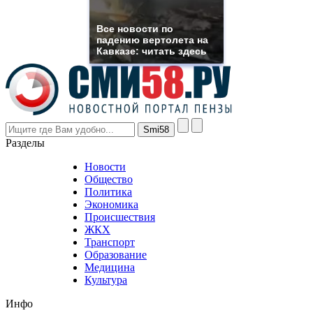
muller
rolex
Все новости по
even
падению вертолета на
though
Кавказе: читать здесь
the
prices
are
higher
however
visitors
nevertheless
Разделы
believe
that
Новости
good
Общество
value.
Политика
who
Экономика
sells
Происшествия
the
ЖКХ
best
Транспорт
phyrevape.com
Образование
vape
Медицина
store
Культура
on
the
Инфо
pursuit