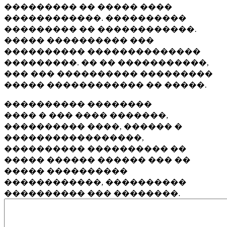
��������� �� ����� ����
������������. ����������
��������� �� ������������.
����� ���������� ���
���������� ��������������
���������. �� �� �����������,
��� ��� ���������� ���������
����� ������������ �� �����.
���������� ��������
���� � ��� ���� �������,
���������� ����, ������ �
�����������������,
���������� ���������� ��
����� ������ ������ ��� ��
����� ����������
������������, ����������
���������� ��� ��������.