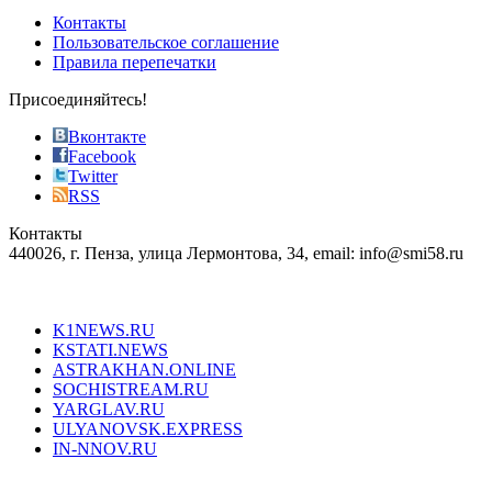
of
Контакты
the
Пользовательское соглашение
most
Правила перепечатки
effective
sophistication
Присоединяйтесь!
also
just
Вконтакте
the
Facebook
right
Twitter
blend
RSS
in
Контакты
creation
440026, г. Пенза, улица Лермонтова, 34, email: info@smi58.ru
completely
unique
Все порталы НМГ
dazzling
type.
K1NEWS.RU
reddit
KSTATI.NEWS
sevenfridayreplica.ru
ASTRAKHAN.ONLINE
sevenfriday
SOCHISTREAM.RU
outlet
YARGLAV.RU
is
ULYANOVSK.EXPRESS
the
IN-NNOV.RU
first
choice
Согласие на обработку персональных данных
Политика по
for