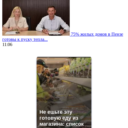
75% жилых домов в Пензе
готовы к пуску тепла...
11:06
https://www.vapesstores.fr/
meilleure
cigarette
electronique
best
quality
aaa
swiss
movement.
https://gradewatches.to/
mens
and
Не ешьте эту
ladies
готовую еду из
watches
магазина: список
for