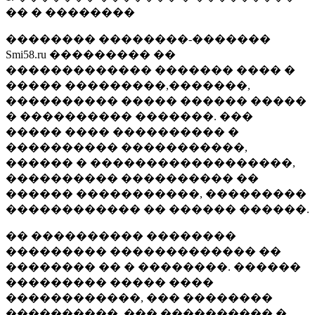
�� � ��������
�������� ��������-�������
Smi58.ru ��������� ��
������������� ������� ���� �
����� ���������,�������,
���������� ����� ������ �����
� ���������� �������. ���
����� ���� ���������� �
���������� �����������,
������ � ������������������,
���������� ���������� ��
������ �����������, ���������
������������ �� ������ ������.
�� ���������� ��������
��������� ������������� ��
�������� �� � ��������. ������
��������� ����� ����
������������, ��� ��������
����������, ��� ���������� �