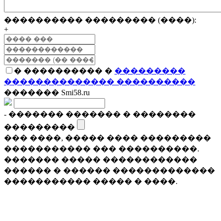
���������� ��������� (����):
+
� ���������� �
���������
�������������� ����������
������� Smi58.ru
- ������� ������� � ��������
���������
��� ����, ����� ���� ���������
����������� ��� ����������.
������� ����� ������������
������ � ������ �������������
����������� ����� � ����.