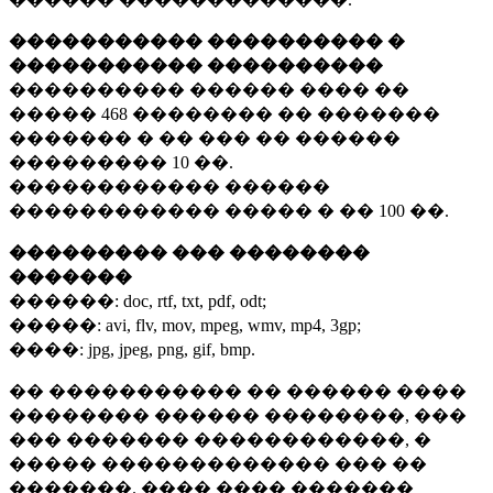
����������� ���������� �
����������� ����������
���������� ������ ���� ��
�����
468 ��������
�� �������
������� � �� ��� �� ������
���������
10 ��.
������������ ������
������������ ����� � ��
100 ��.
��������� ��� ��������
�������
������:
doc, rtf, txt, pdf, odt;
�����:
avi, flv, mov, mpeg, wmv, mp4, 3gp;
����:
jpg, jpeg, png, gif, bmp.
�� ����������� �� ������ ����
�������� ������ ��������, ���
��� ������� ������������, �
����� ������������� ��� ��
�������. ���� ���� �������