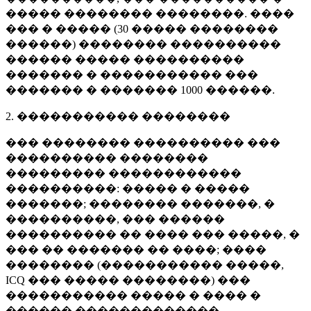
����� �������� ��������. ����
��� � ����� (
30 �����
��������
������) �������� ����������
������ ����� ����������
������� � ����������� ���
������� � �������
1000 ������
.
2. ����������� ��������
��� �������� ���������� ���
���������� ��������
��������� ������������
����������: ����� � �����
�������; �������� �������, �
����������, ��� ������
���������� �� ���� ��� �����, �
��� �� ������� �� ����; ����
�������� (����������� �����,
ICQ ��� ����� ��������) ���
����������� ����� � ���� �
������ �������������.