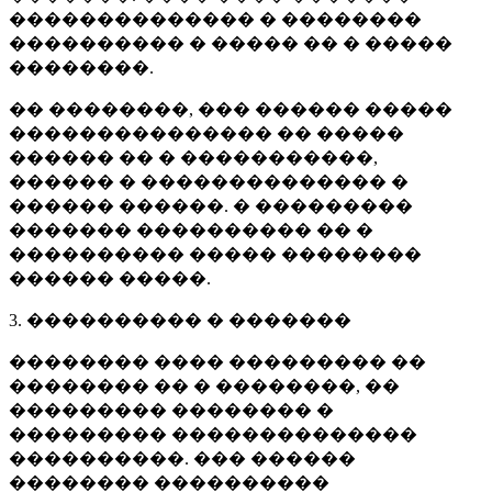
�������������� � ��������
���������� � ����� �� � �����
��������.
�� ��������, ��� ������ �����
��������������� �� �����
������ �� � �����������,
������ � �������������� �
������ ������. � ���������
������� ���������� �� �
���������� ����� ��������
������ �����.
3. ���������� � �������
�������� ���� ��������� ��
�������� �� � ��������, ��
��������� �������� �
��������� ��������������
����������. ��� ������
�������� ����������