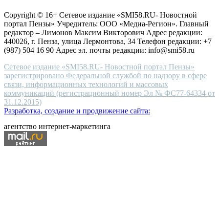
защите персональных данных
high-
Copyright © 16+ Сетевое издание «SMI58.RU- Новостной
end
портал Пензы» Учредитель: ООО «Медиа-Регион». Главный
people.
редактор – Лимонов Максим Викторович Адрес редакции:
440026, г. Пенза, улица Лермонтова, 34 Телефон редакции: +7
(987) 504 16 90 Адрес эл. почты редакции: info@smi58.ru
Сетевое издание «SMI58.RU- Новостной портал Пензы»
зарегистрировано Федеральной службой по надзору в сфере
связи, информационных технологий и массовых
коммуникаций (регистрационный номер Эл № ФС77-64334 от
31.12.2015)
Разработка, создание и продвижение сайта:
агентство интернет-маркетинга