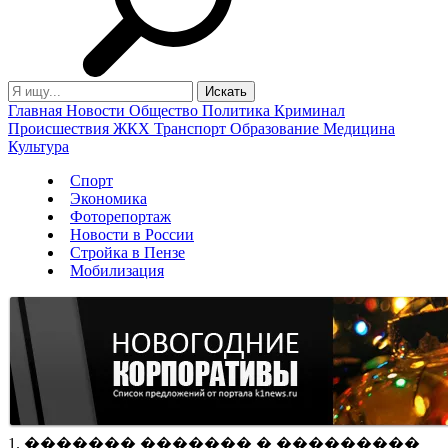
Главная
Новости
Общество
Политика
Криминал
Происшествия
ЖКХ
Транспорт
Образование
Медицина
Культура
Спорт
Экономика
Фоторепортаж
Новости в России
Стройка в Пензе
Мобилизация
1. ������� ������� � ���������