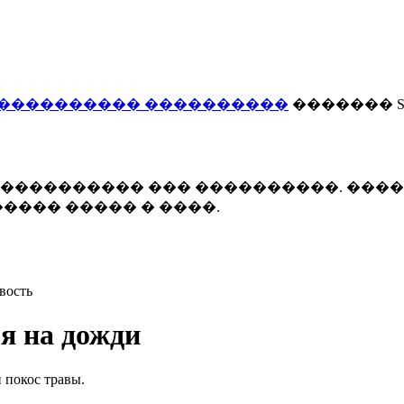
���������� ����������
������� Smi
 ����������� ��� ����������. ���
���� ����� � ����.
вость
я на дожди
 покос травы.