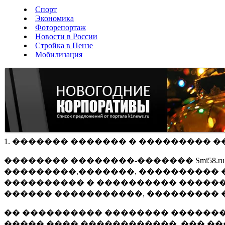
Спорт
Экономика
Фоторепортаж
Новости в России
Стройка в Пензе
Мобилизация
1. ������� ������� � ��������� �
�������� ��������-������� Smi58.
���������,�������, ���������� �
���������� � ���������� ������
������ �����������, ��������� 
�� ���������� �������� �������
����� ���� ������������, ��� ��