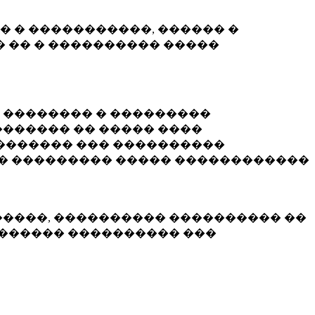
� � �����������, ������ �
 �� � ���������� �����
� �������� � ���������
������ �� ����� ����
������� ��� ����������
�� ��������� ����� ������������
�����, ���������� ���������� ��
������� ���������� ���