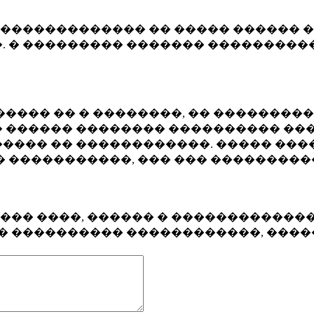
�������������� �� ����� ������ �
. � ��������� ������� ����������
���� �� � ��������, �� ��������
 ������ �������� ���������� ���
���� �� ������������. ����� ���
� �����������, ��� ��� ��������
���� ����, ������ � ������������
�� ���������� ������������, ���