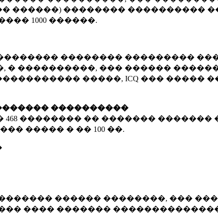
� ������) �������� ���������� �
�����
1000 ������
.
�������� �������� ��������� ���
 � ����������, ��� ������ �������
����������� �����, ICQ ��� �����
������� ����������
�
468 ��������
�� ������� ������� 
��� ����� � ��
100 ��.
�
������� ������ ��������, ��� ���
���� ���� ������� ��������������