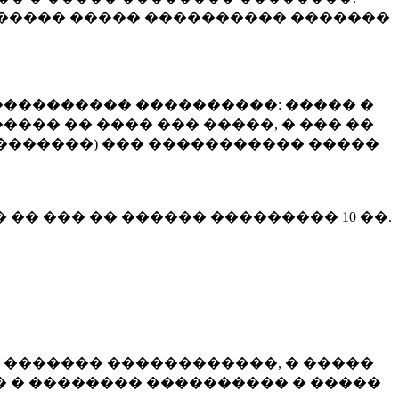
����� ����� ���������� �������
��������� ����������: ����� �
��� �� ���� ��� �����, � ��� ��
 ��������) ��� ����������� �����
� �� ��� �� ������ ���������
10 ��.
 ������� ������������, � �����
 � �������� ���������� � �����