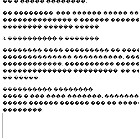
�� � ����� ��������.
�� ��������, ��� ������ ����� �
�������������� � ������ ������
�������� ������ �����.
3. ���������� � �������
�������� ���� ��������� �� ����
�������������� ����������. ���
������������. ���������� �����
�������������� ���������. �� �
�� �����.
���������� ��������
���� � ��� ���� �������, ������
����� ������ ������ ��� �� ���
��������.