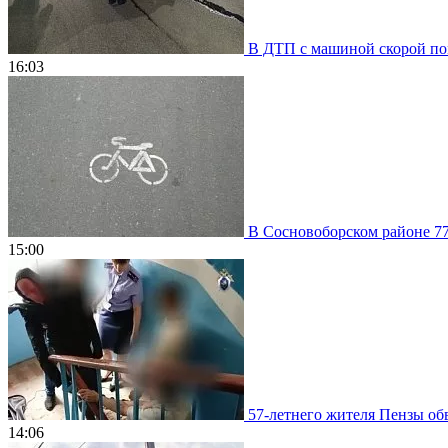
В ДТП с машиной скорой пом
16:03
В Сосновоборском районе 77
15:00
57-летнего жителя Пензы обв
14:06