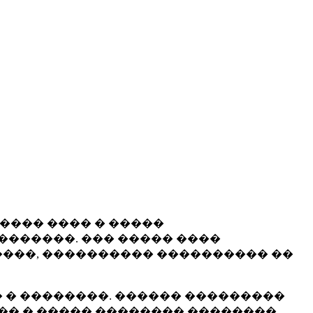
����� ���� � �����
�������. ��� ����� ����
���, ���������� ���������� ��
 � ��������. ������ ���������
�� � ����� �������� ��������.