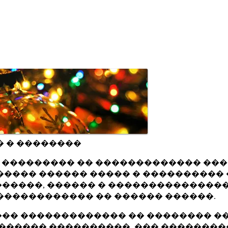
� � ��������
ru ��������� �� ������������� ��
���� ������ ����� � ���������� 
�����, ������ � ���������������
������������ �� ������ ������.
�� ������������� �� �������� ��
������ ����������, ��� ��������