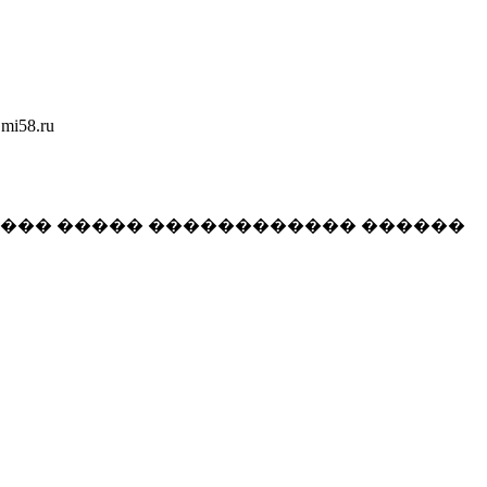
58.ru
���� ����� ������������ ������