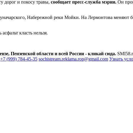
у дорог и покосу травы,
сообщает пресс-служба мэрии.
Он про
уначарского, Набережной реки Мойки. На Лермонтова меняют б
 асфальт класть нельзя.
зе, Пензенской области и всей России - кликай сюда.
SMI58.r
+7 (999) 784-45-35
sochistream.reklama.rop@gmail.com
Узнать усл