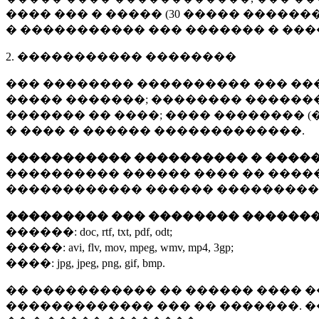
���� ��� � ����� (
30 �����
�������
� ����������� ��� ������� � ��
2. ����������� ��������
��� �������� ���������� ��� ��
����� �������; �������� �������,
������� �� ����; ���� �������� (
� ���� � ������ �������������.
����������� ���������� � ����
���������� ������ ���� �� ����
������������ ������ ���������
��������� ��� �������� ������
������:
doc, rtf, txt, pdf, odt;
�����:
avi, flv, mov, mpeg, wmv, mp4, 3gp;
����:
jpg, jpeg, png, gif, bmp.
�� ����������� �� ������ ���� �
������������� ��� �� �������. 