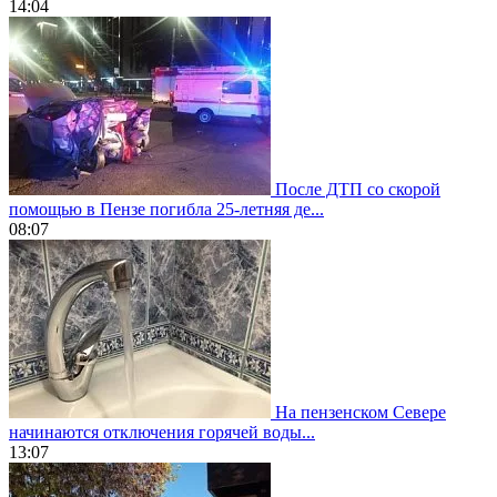
14:04
После ДТП со скорой
помощью в Пензе погибла 25-летняя де...
08:07
На пензенском Севере
начинаются отключения горячей воды...
13:07