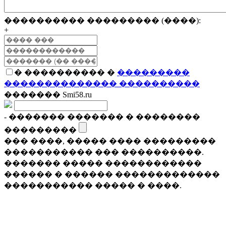
���������� ��������� (����):
+
� ���������� �
���������
�������������� ����������
������� Smi58.ru
- ������� ������� � ��������
���������
��� ����, ����� ���� ���������
����������� ��� ����������.
������� ����� ������������
������ � ������ �������������
����������� ����� � ����.