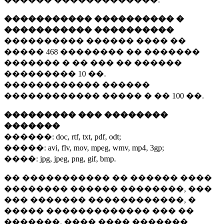
����������� ���������� �
����������� ����������
���������� ������ ���� ��
�����
468 ��������
�� �������
������� � �� ��� �� ������
���������
10 ��.
������������ ������
������������ ����� � ��
100 ��.
��������� ��� ��������
�������
������:
doc, rtf, txt, pdf, odt;
�����:
avi, flv, mov, mpeg, wmv, mp4, 3gp;
����:
jpg, jpeg, png, gif, bmp.
�� ����������� �� ������ ����
�������� ������ ��������, ���
��� ������� ������������, �
����� ������������� ��� ��
�������. ���� ���� �������