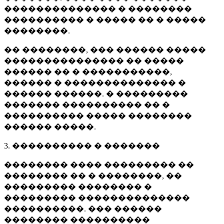
�������������� � ��������
���������� � ����� �� � �����
��������.
�� ��������, ��� ������ �����
��������������� �� �����
������ �� � �����������,
������ � �������������� �
������ ������. � ���������
������� ���������� �� �
���������� ����� ��������
������ �����.
3. ���������� � �������
�������� ���� ��������� ��
�������� �� � ��������, ��
��������� �������� �
��������� ��������������
����������. ��� ������
�������� ����������