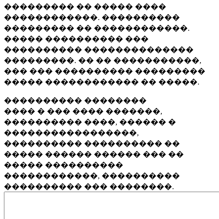
��������� �� ����� ����
������������. ����������
��������� �� ������������.
����� ���������� ���
���������� ��������������
���������. �� �� �����������,
��� ��� ���������� ���������
����� ������������ �� �����.
���������� ��������
���� � ��� ���� �������,
���������� ����, ������ �
�����������������,
���������� ���������� ��
����� ������ ������ ��� ��
����� ����������
������������, ����������
���������� ��� ��������.