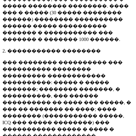
����� �������� ��������. ����
��� � ����� (
30 �����
��������
������) �������� ����������
������ ����� ����������
������� � ����������� ���
������� � �������
1000 ������
.
2. ����������� ��������
��� �������� ���������� ���
���������� ��������
��������� ������������
����������: ����� � �����
�������; �������� �������, �
����������, ��� ������
���������� �� ���� ��� �����, �
��� �� ������� �� ����; ����
�������� (����������� �����,
ICQ ��� ����� ��������) ���
����������� ����� � ���� �
������ �������������.