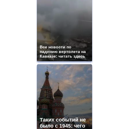
electronique
best
quality
aaa
swiss
movement.
https://gradewatches.to/
mens
and
ladies
Все новости по
падению вертолета на
watches
Кавказе: читать здесь
for
sale.
https://www.replicasrelojes.to/
mens
and
ladies
watches
for
sale.
best
vape
shops
Таких событий не
site.
offer
было с 1945: чего