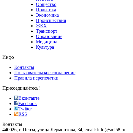
good
Общество
value.
Политика
who
Экономика
sells
Происшествия
the
ЖКХ
best
Транспорт
phyrevape.com
Образование
vape
Медицина
store
Культура
on
the
Инфо
pursuit
of
Контакты
the
Пользовательское соглашение
most
Правила перепечатки
effective
sophistication
Присоединяйтесь!
also
just
Вконтакте
the
Facebook
right
Twitter
blend
RSS
in
Контакты
creation
440026, г. Пенза, улица Лермонтова, 34, email: info@smi58.ru
completely