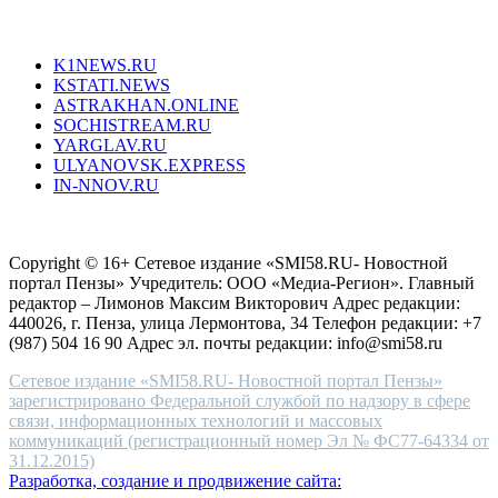
unique
Все порталы НМГ
dazzling
type.
K1NEWS.RU
reddit
KSTATI.NEWS
sevenfridayreplica.ru
ASTRAKHAN.ONLINE
sevenfriday
SOCHISTREAM.RU
outlet
YARGLAV.RU
is
ULYANOVSK.EXPRESS
the
IN-NNOV.RU
first
choice
Согласие на обработку персональных данных
Политика по
for
защите персональных данных
high-
Copyright © 16+ Сетевое издание «SMI58.RU- Новостной
end
портал Пензы» Учредитель: ООО «Медиа-Регион». Главный
people.
редактор – Лимонов Максим Викторович Адрес редакции:
440026, г. Пенза, улица Лермонтова, 34 Телефон редакции: +7
(987) 504 16 90 Адрес эл. почты редакции: info@smi58.ru
Сетевое издание «SMI58.RU- Новостной портал Пензы»
зарегистрировано Федеральной службой по надзору в сфере
связи, информационных технологий и массовых
коммуникаций (регистрационный номер Эл № ФС77-64334 от
31.12.2015)
Разработка, создание и продвижение сайта: