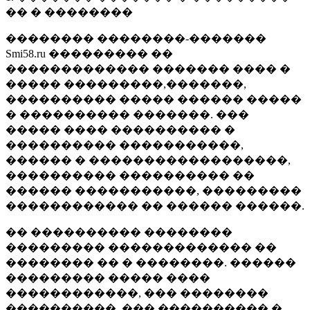
�� � ��������
�������� ��������-�������
Smi58.ru ��������� ��
������������� ������� ���� �
����� ���������,�������,
���������� ����� ������ �����
� ���������� �������. ���
����� ���� ���������� �
���������� �����������,
������ � ������������������,
���������� ���������� ��
������ �����������, ���������
������������ �� ������ ������.
�� ���������� ��������
��������� ������������� ��
�������� �� � ��������. ������
��������� ����� ����
������������, ��� ��������
����������, ��� ���������� �