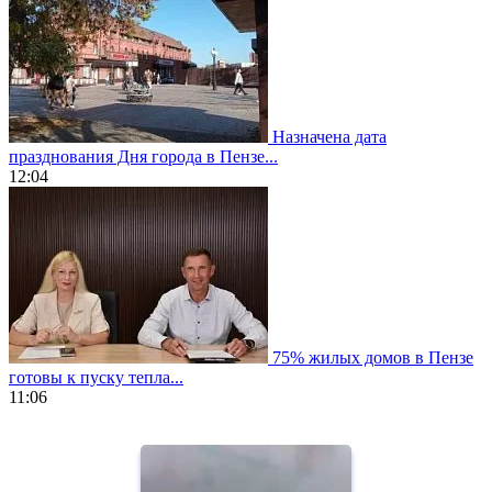
Назначена дата
празднования Дня города в Пензе...
12:04
75% жилых домов в Пензе
готовы к пуску тепла...
11:06
https://www.vapesstores.fr/
meilleure
cigarette