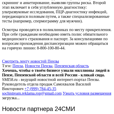
скрининг и анкетирование, выявляя группы риска. Второй
этап включает в себя углубленную диагностику:
ультразвуковые исследования, ПЦР-диагностику инфекций,
передающихся половым путем, а также специализированные
тесты (например, спермограмму для мужчин).
Осмотры проводятся в поликлиниках по месту прикрепления.
При себе гражданам необходимо иметь полис обязательного
медицинского страхования и паспорт. За консультациями по
вопросам прохождения диспансеризации можно обращаться
на горячую линию: 8-800-100-80-44.
Смотреть ленту новостей Пензы
Тэги:
Пенза
,
Новости Пензы
,
Пензенская область
Хочешь, чтобы о твоём бизнесе узнали миллионы людей в
Пензе, Пензенской области и всей России - кликай сюда.
SMI58.ru - ведущий новостной интернет-портал Пензы.
Руководитель отдела продаж
Самохвалов Василий
Викторович
+7 (999) 784-45-35
sochistream.reklama.rop@gmail.com
Узнать условия размещения
загрузка...
Новости партнера 24СМИ