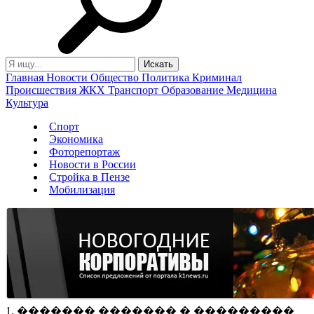
Главная
Новости
Общество
Политика
Криминал
Происшествия
ЖКХ
Транспорт
Образование
Медицина
Культура
Спорт
Экономика
Фоторепортаж
Новости в России
Стройка в Пензе
Мобилизация
1. ������� ������� � ���������