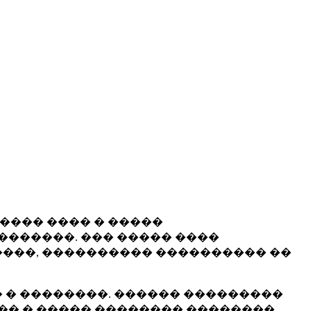
����� ���� � �����
�������. ��� ����� ����
���, ���������� ���������� ��
 � ��������. ������ ���������
�� � ����� �������� ��������.