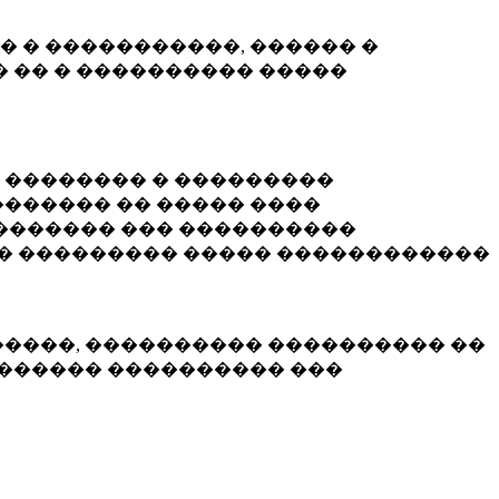
� � �����������, ������ �
 �� � ���������� �����
� �������� � ���������
������ �� ����� ����
������� ��� ����������
�� ��������� ����� ������������
�����, ���������� ���������� ��
������� ���������� ���