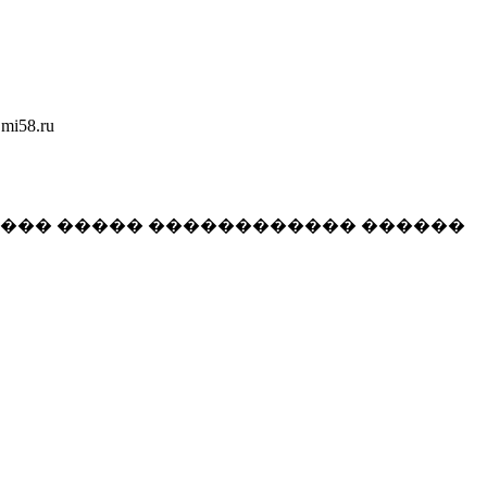
58.ru
���� ����� ������������ ������