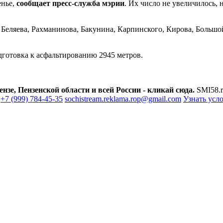
енье,
сообщает пресс-служба мэрии
. Их число не увеличилось, 
 Беляева, Рахманинова, Бакунина, Карпинского, Кирова, Большо
дготовка к асфальтированию 2945 метров.
зе, Пензенской области и всей России - кликай сюда.
SMI58.r
+7 (999) 784-45-35
sochistream.reklama.rop@gmail.com
Узнать усл