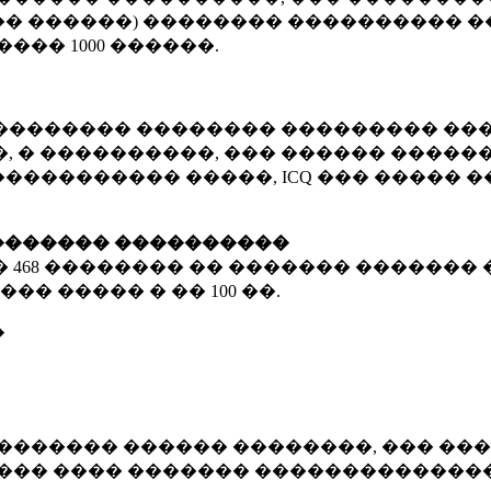
� ������) �������� ���������� �
�����
1000 ������
.
�������� �������� ��������� ���
 � ����������, ��� ������ �������
����������� �����, ICQ ��� �����
������� ����������
�
468 ��������
�� ������� ������� 
��� ����� � ��
100 ��.
�
������� ������ ��������, ��� ���
���� ���� ������� ��������������