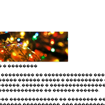
� � ��������
ru ��������� �� ������������� ��
���� ������ ����� � ���������� 
�����, ������ � ���������������
������������ �� ������ ������.
�� ������������� �� �������� ��
������ ����������, ��� ��������