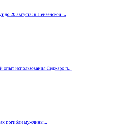
 до 20 августа: в Пензенской ...
й опыт использования Седжаро п...
мах погибли мужчины...