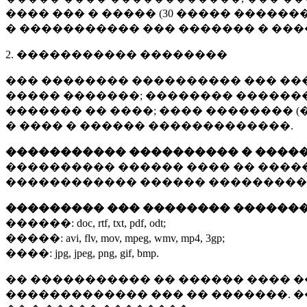
���� ��� � ����� (
30 �����
�������
� ����������� ��� ������� � ��
2. ����������� ��������
��� �������� ���������� ��� ��
����� �������; �������� �������,
������� �� ����; ���� �������� (
� ���� � ������ �������������.
����������� ���������� � ����
���������� ������ ���� �� ����
������������ ������ ���������
��������� ��� �������� ������
������:
doc, rtf, txt, pdf, odt;
�����:
avi, flv, mov, mpeg, wmv, mp4, 3gp;
����:
jpg, jpeg, png, gif, bmp.
�� ����������� �� ������ ���� �
������������� ��� �� �������. 