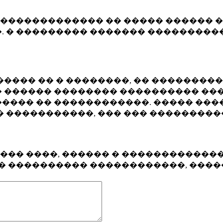
�������������� �� ����� ������ �
. � ��������� ������� ����������
���� �� � ��������, �� ��������
 ������ �������� ���������� ���
���� �� ������������. ����� ���
� �����������, ��� ��� ��������
���� ����, ������ � ������������
�� ���������� ������������, ���