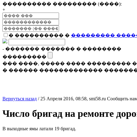
���������� ��������� (����):
+
� ���������� �
��������� ����
- ������� ������� � ��������
���������
��� ����, ����� ���� ���������
� ������ ������������� �������
Вернуться назад
/
25 Апреля 2016, 08:58,
smi58.ru
Сообщить нам
Число бригад на ремонте доро
В выходные ямы латали 19 бригад.