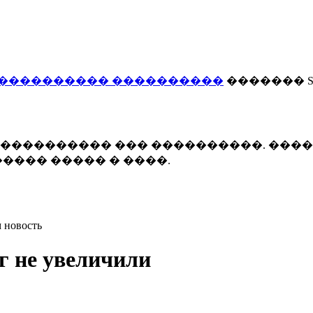
���������� ����������
������� Smi
 ����������� ��� ����������. ���
���� ����� � ����.
 новость
г не увеличили