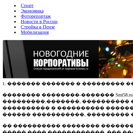
Спорт
Экономика
Фоторепортаж
Новости в России
Стройка в Пензе
Мобилизация
1. ������� ������� � ��������� �
�������� ��������-������� Smi58.
���������,�������, ���������� �
���������� � ���������� ������
������ �����������, ��������� 
�� ���������� �������� �������
����� ���� ������������, ��� ��