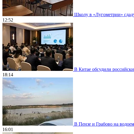
Школу в «Лугометрии» сдадут
12:52
В Китае обсудили российски
18:14
В Пензе и Грабово на водое
16:01