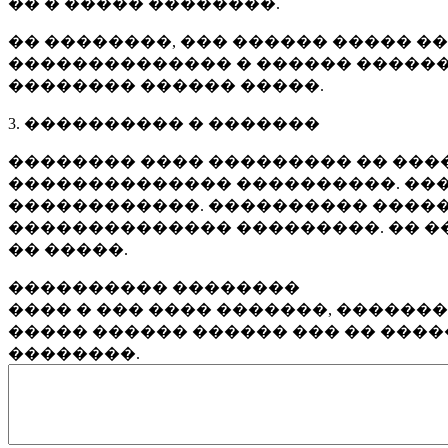
�� � ����� ��������.
�� ��������, ��� ������ ����� �
�������������� � ������ ������
�������� ������ �����.
3. ���������� � �������
�������� ���� ��������� �� ����
�������������� ����������. ���
������������. ���������� �����
�������������� ���������. �� �
�� �����.
���������� ��������
���� � ��� ���� �������, ������
����� ������ ������ ��� �� ���
��������.