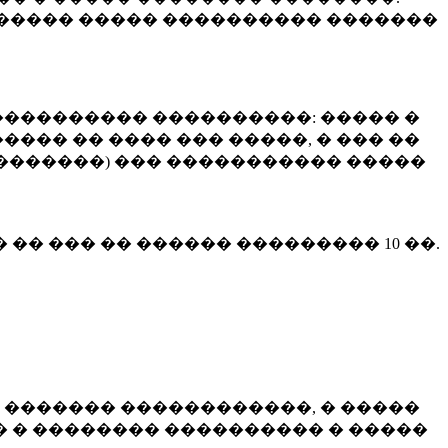
����� ����� ���������� �������
��������� ����������: ����� �
��� �� ���� ��� �����, � ��� ��
 ��������) ��� ����������� �����
� �� ��� �� ������ ���������
10 ��.
 ������� ������������, � �����
 � �������� ���������� � �����