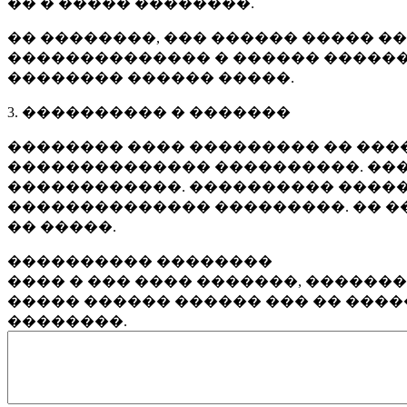
�� � ����� ��������.
�� ��������, ��� ������ ����� �
�������������� � ������ ������
�������� ������ �����.
3. ���������� � �������
�������� ���� ��������� �� ����
�������������� ����������. ���
������������. ���������� �����
�������������� ���������. �� �
�� �����.
���������� ��������
���� � ��� ���� �������, ������
����� ������ ������ ��� �� ���
��������.