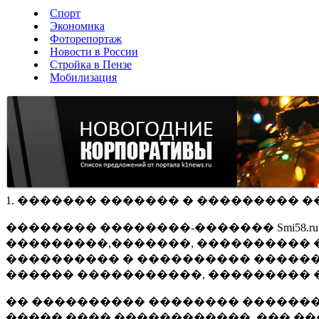
Спорт
Экономика
Фоторепортаж
Новости в России
Стройка в Пензе
Мобилизация
1. ������� ������� � ��������� �
�������� ��������-������� Smi58.
���������,�������, ���������� �
���������� � ���������� ������
������ �����������, ��������� 
�� ���������� �������� �������
����� ���� ������������, ��� ��