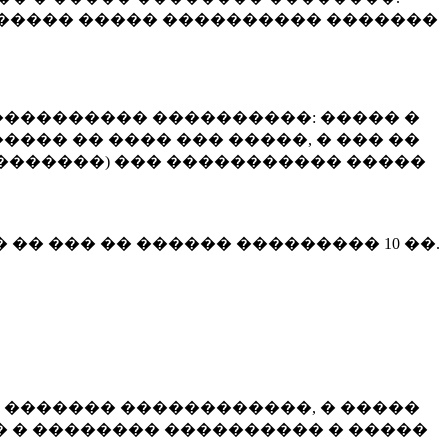
����� ����� ���������� �������
��������� ����������: ����� �
��� �� ���� ��� �����, � ��� ��
 ��������) ��� ����������� �����
� �� ��� �� ������ ���������
10 ��.
 ������� ������������, � �����
 � �������� ���������� � �����