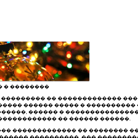
� � ��������
ru ��������� �� ������������� ��
���� ������ ����� � ���������� 
�����, ������ � ���������������
������������ �� ������ ������.
�� ������������� �� �������� ��
������ ����������, ��� ��������