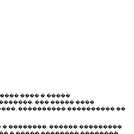
����� ���� � �����
�������. ��� ����� ����
���, ���������� ���������� ��
 � ��������. ������ ���������
�� � ����� �������� ��������.