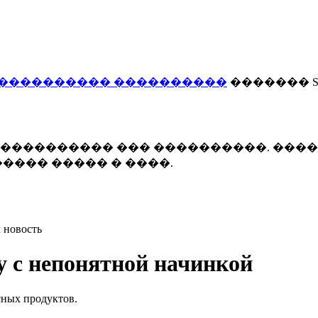
���������� ����������
������� Smi
 ����������� ��� ����������. ���
���� ����� � ����.
 новость
 с непонятной начинкой
сных продуктов.