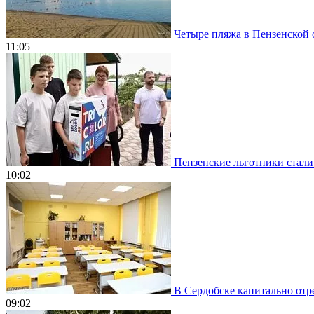
Четыре пляжа в Пензенской о
11:05
Пензенские льготники стали
10:02
В Сердобске капитально отр
09:02