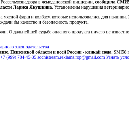
 Россельхознадзора в чемодановской пиццерии,
сообщила СМИ58
бласти Лариса Якушкина.
Установлены нарушения ветеринарно
 мясной фарш и колбасу, которые использовались для начинки. 
дали бы качество и безопасность продукта.
ли. О дальнейшей судьбе опасного продукта ничего не известно
арного законодательства
зе, Пензенской области и всей России - кликай сюда.
SMI58.r
+7 (999) 784-45-35
sochistream.reklama.rop@gmail.com
Узнать усл