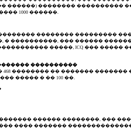
� ������) �������� ���������� �
�����
1000 ������
.
�������� �������� ��������� ���
 � ����������, ��� ������ �������
����������� �����, ICQ ��� �����
������� ����������
�
468 ��������
�� ������� ������� 
��� ����� � ��
100 ��.
�
������� ������ ��������, ��� ���
���� ���� ������� ��������������