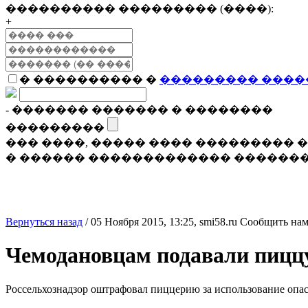
���������� ��������� (����):
+
� ���������� �
��������� ����
- ������� ������� � ��������
���������
��� ����, ����� ���� ���������
� ������ ������������� �������
Вернуться назад
/
05 Ноября 2015, 13:25,
smi58.ru
Сообщить нам
Чемодановцам подавали пиццу
Россельхознадзор оштрафовал пиццерию за использование опа