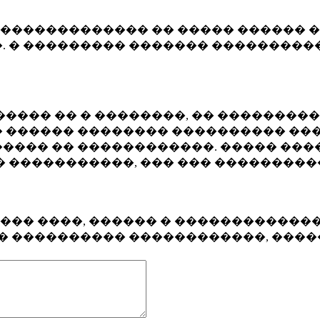
�������������� �� ����� ������ �
. � ��������� ������� ����������
���� �� � ��������, �� ��������
 ������ �������� ���������� ���
���� �� ������������. ����� ���
� �����������, ��� ��� ��������
���� ����, ������ � ������������
�� ���������� ������������, ���