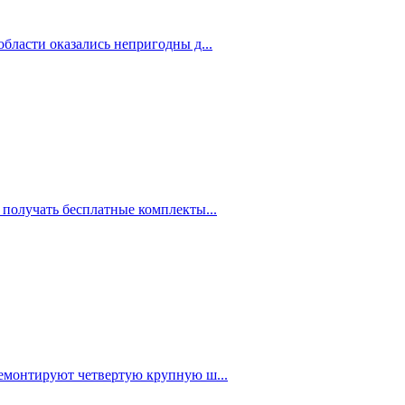
бласти оказались непригодны д...
 получать бесплатные комплекты...
емонтируют четвертую крупную ш...