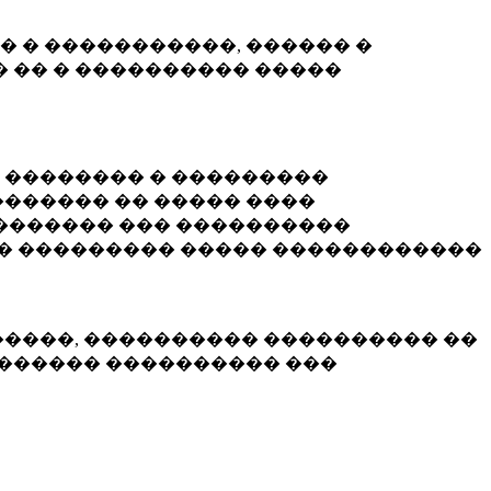
� � �����������, ������ �
 �� � ���������� �����
� �������� � ���������
������ �� ����� ����
������� ��� ����������
�� ��������� ����� ������������
�����, ���������� ���������� ��
������� ���������� ���