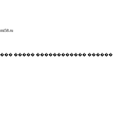
58.ru
���� ����� ������������ ������