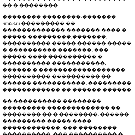
�� � ��������
�������� ��������-�������
Smi58.ru ��������� ��
������������� ������� ���� �
����� ���������,�������,
���������� ����� ������ �����
� ���������� �������. ���
����� ���� ���������� �
���������� �����������,
������ � ������������������,
���������� ���������� ��
������ �����������, ���������
������������ �� ������ ������.
�� ���������� ��������
��������� ������������� ��
�������� �� � ��������. ������
��������� ����� ����
������������, ��� ��������
����������, ��� ���������� �