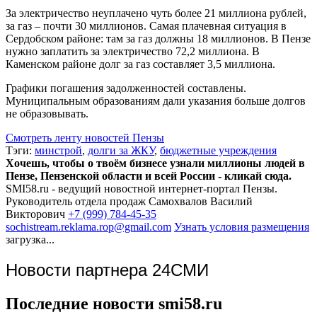
За электричество неуплачено чуть более 21 миллиона рублей,
за газ – почти 30 миллионов. Самая плачевная ситуация в
Сердобском районе: там за газ должны 18 миллионов. В Пензе
нужно заплатить за электричество 72,2 миллиона. В
Каменском районе долг за газ составляет 3,5 миллиона.
Графики погашения задолженностей составлены.
Муниципальным образованиям дали указания больше долгов
не образовывать.
Смотреть ленту новостей Пензы
Тэги:
минстрой
,
долги за ЖКУ
,
бюджетные учреждения
Хочешь, чтобы о твоём бизнесе узнали миллионы людей в
Пензе, Пензенской области и всей России - кликай сюда.
SMI58.ru - ведущий новостной интернет-портал Пензы.
Руководитель отдела продаж
Самохвалов Василий
Викторович
+7 (999) 784-45-35
sochistream.reklama.rop@gmail.com
Узнать условия размещения
загрузка...
Новости партнера 24СМИ
Последние новости smi58.ru