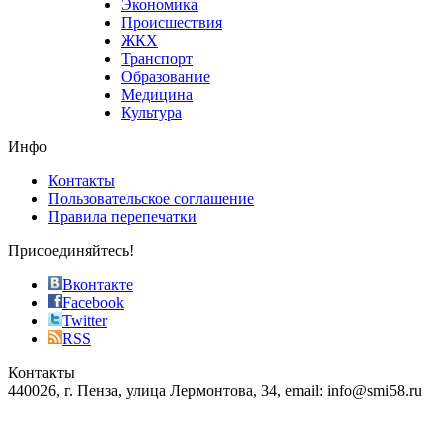
Экономика
sells
Происшествия
the
ЖКХ
best
Транспорт
phyrevape.com
Образование
vape
Медицина
store
Культура
on
the
Инфо
pursuit
of
Контакты
the
Пользовательское соглашение
most
Правила перепечатки
effective
sophistication
Присоединяйтесь!
also
just
Вконтакте
the
Facebook
right
Twitter
blend
RSS
in
Контакты
creation
440026, г. Пенза, улица Лермонтова, 34, email: info@smi58.ru
completely
unique
Все порталы НМГ
dazzling
type.