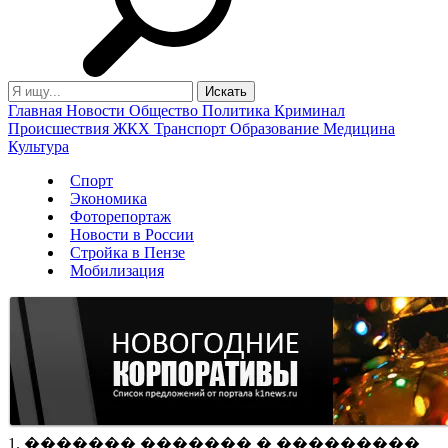
Главная
Новости
Общество
Политика
Криминал
Происшествия
ЖКХ
Транспорт
Образование
Медицина
Культура
Спорт
Экономика
Фоторепортаж
Новости в России
Стройка в Пензе
Мобилизация
1. ������� ������� � ���������