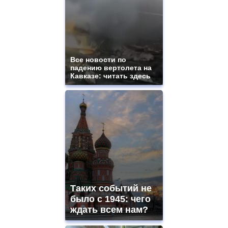
aaa
swiss
movement.
https://gradewatches.to/
mens
and
ladies
Все новости по
падению вертолета на
watches
Кавказе: читать здесь
for
sale.
https://www.replicasrelojes.to/
mens
and
ladies
watches
for
sale.
best
vape
shops
Таких событий не
site.
offer
было с 1945: чего
all
ждать всем нам?
kinds
of