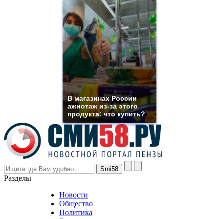
high
quality
https://www.phoenix-
suns.ru/
which
you
need.
replica
franck
muller
rolex
В магазинах России
even
ажиотаж из-за этого
though
продукта: что купить?
the
prices
are
higher
however
visitors
nevertheless
Разделы
believe
that
Новости
good
Общество
value.
Политика
who