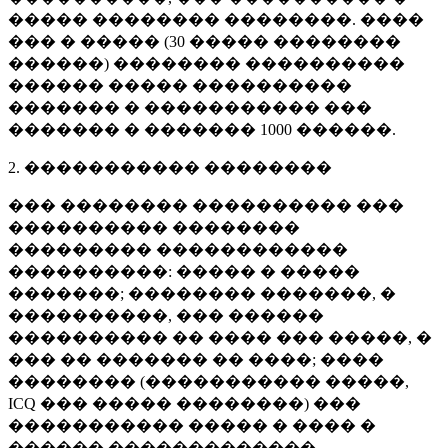
����� �������� ��������. ����
��� � ����� (
30 �����
��������
������) �������� ����������
������ ����� ����������
������� � ����������� ���
������� � �������
1000 ������
.
2. ����������� ��������
��� �������� ���������� ���
���������� ��������
��������� ������������
����������: ����� � �����
�������; �������� �������, �
����������, ��� ������
���������� �� ���� ��� �����, �
��� �� ������� �� ����; ����
�������� (����������� �����,
ICQ ��� ����� ��������) ���
����������� ����� � ���� �
������ �������������.