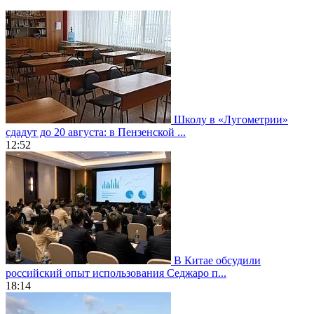
Школу в «Лугометрии»
сдадут до 20 августа: в Пензенской ...
12:52
В Китае обсудили
российский опыт использования Седжаро п...
18:14