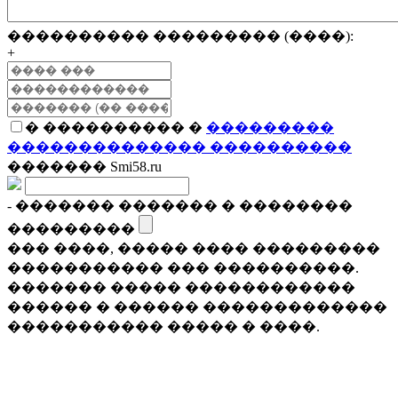
���������� ��������� (����):
+
� ���������� �
���������
�������������� ����������
������� Smi58.ru
- ������� ������� � ��������
���������
��� ����, ����� ���� ���������
����������� ��� ����������.
������� ����� ������������
������ � ������ �������������
����������� ����� � ����.