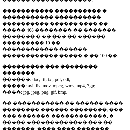
����������� ���������� �
����������� ����������
���������� ������ ���� ��
�����
468 ��������
�� �������
������� � �� ��� �� ������
���������
10 ��.
������������ ������
������������ ����� � ��
100 ��.
��������� ��� ��������
�������
������:
doc, rtf, txt, pdf, odt;
�����:
avi, flv, mov, mpeg, wmv, mp4, 3gp;
����:
jpg, jpeg, png, gif, bmp.
�� ����������� �� ������ ����
�������� ������ ��������, ���
��� ������� ������������, �
����� ������������� ��� ��
�������. ���� ���� �������