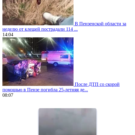
В Пензенской области за
неделю от клещей пострадали 114 ...
14:04
После ДТП со скорой
помощью в Пензе погибла 25-летняя де...
08:07
https://www.vapesstores.fr/
meilleure
cigarette
electronique
best
quality