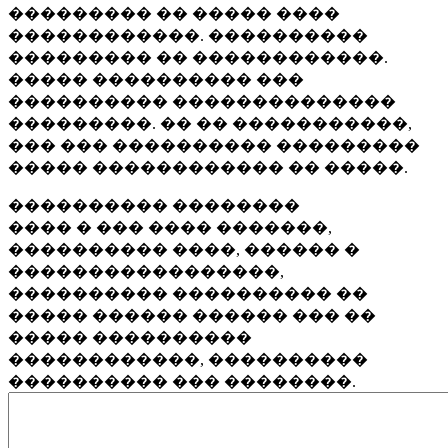
��������� �� ����� ����
������������. ����������
��������� �� ������������.
����� ���������� ���
���������� ��������������
���������. �� �� �����������,
��� ��� ���������� ���������
����� ������������ �� �����.
���������� ��������
���� � ��� ���� �������,
���������� ����, ������ �
�����������������,
���������� ���������� ��
����� ������ ������ ��� ��
����� ����������
������������, ����������
���������� ��� ��������.