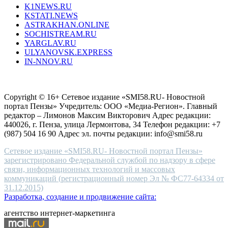
K1NEWS.RU
reddit
KSTATI.NEWS
sevenfridayreplica.ru
ASTRAKHAN.ONLINE
sevenfriday
SOCHISTREAM.RU
outlet
YARGLAV.RU
is
ULYANOVSK.EXPRESS
the
IN-NNOV.RU
first
choice
Согласие на обработку персональных данных
Политика по
for
защите персональных данных
high-
Copyright © 16+ Сетевое издание «SMI58.RU- Новостной
end
портал Пензы» Учредитель: ООО «Медиа-Регион». Главный
people.
редактор – Лимонов Максим Викторович Адрес редакции:
440026, г. Пенза, улица Лермонтова, 34 Телефон редакции: +7
(987) 504 16 90 Адрес эл. почты редакции: info@smi58.ru
Сетевое издание «SMI58.RU- Новостной портал Пензы»
зарегистрировано Федеральной службой по надзору в сфере
связи, информационных технологий и массовых
коммуникаций (регистрационный номер Эл № ФС77-64334 от
31.12.2015)
Разработка, создание и продвижение сайта:
агентство интернет-маркетинга