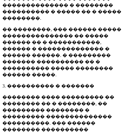
�������������� � ��������
���������� � ����� �� � �����
��������.
�� ��������, ��� ������ �����
��������������� �� �����
������ �� � �����������,
������ � �������������� �
������ ������. � ���������
������� ���������� �� �
���������� ����� ��������
������ �����.
3. ���������� � �������
�������� ���� ��������� ��
�������� �� � ��������, ��
��������� �������� �
��������� ��������������
����������. ��� ������
�������� ����������