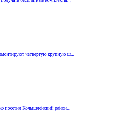
 получать бесплатные комплекты...
емонтируют четвертую крупную ш...
ко посетил Колышлейский район...