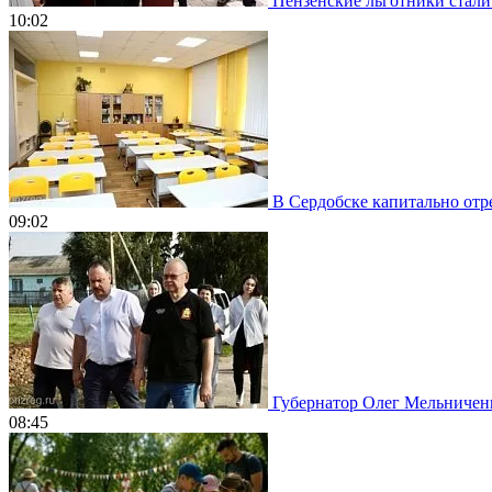
Пензенские льготники стали
10:02
В Сердобске капитально отр
09:02
Губернатор Олег Мельничен
08:45