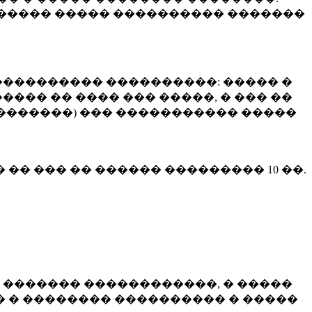
����� ����� ���������� �������
��������� ����������: ����� �
��� �� ���� ��� �����, � ��� ��
 ��������) ��� ����������� �����
� �� ��� �� ������ ���������
10 ��.
 ������� ������������, � �����
 � �������� ���������� � �����