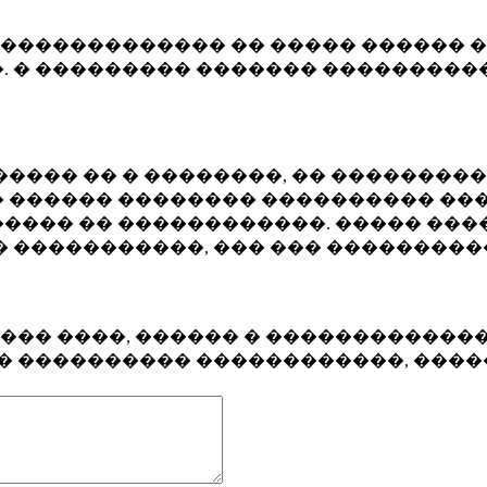
�������������� �� ����� ������ �
. � ��������� ������� ����������
���� �� � ��������, �� ��������
 ������ �������� ���������� ���
���� �� ������������. ����� ���
� �����������, ��� ��� ��������
���� ����, ������ � ������������
�� ���������� ������������, ���