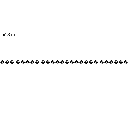
58.ru
���� ����� ������������ ������