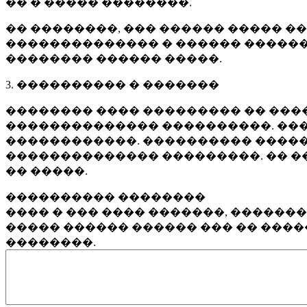
�� � ����� ��������.
�� ��������, ��� ������ ����� �
�������������� � ������ ������
�������� ������ �����.
3. ���������� � �������
�������� ���� ��������� �� ����
�������������� ����������. ���
������������. ���������� �����
�������������� ���������. �� �
�� �����.
���������� ��������
���� � ��� ���� �������, ������
����� ������ ������ ��� �� ���
��������.