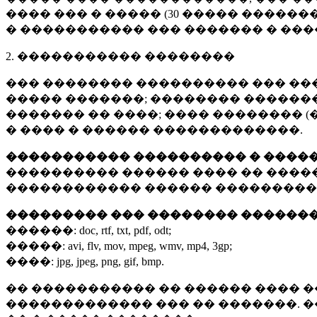
���� ��� � ����� (
30 �����
�������
� ����������� ��� ������� � ��
2. ����������� ��������
��� �������� ���������� ��� ��
����� �������; �������� �������,
������� �� ����; ���� �������� (
� ���� � ������ �������������.
����������� ���������� � ����
���������� ������ ���� �� ����
������������ ������ ���������
��������� ��� �������� ������
������:
doc, rtf, txt, pdf, odt;
�����:
avi, flv, mov, mpeg, wmv, mp4, 3gp;
����:
jpg, jpeg, png, gif, bmp.
�� ����������� �� ������ ���� �
������������� ��� �� �������. 