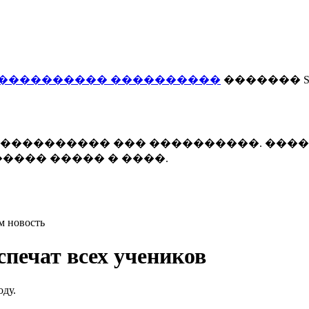
���������� ����������
������� Smi
 ����������� ��� ����������. ���
���� ����� � ����.
м новость
печат всех учеников
оду.