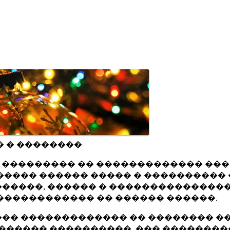
� � ��������
ru ��������� �� ������������� ��
���� ������ ����� � ���������� 
�����, ������ � ���������������
������������ �� ������ ������.
�� ������������� �� �������� ��
������ ����������, ��� ��������