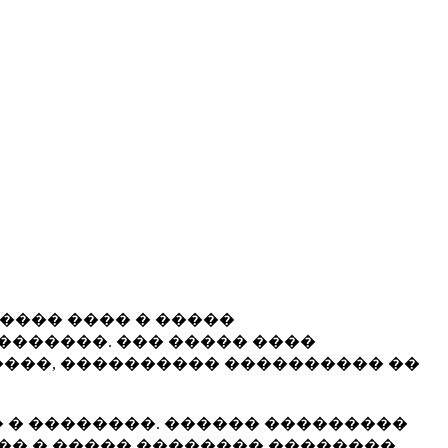
����� ���� � �����
�������. ��� ����� ����
���, ���������� ���������� ��
 � ��������. ������ ���������
�� � ����� �������� ��������.