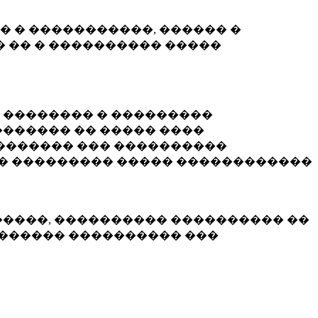
� � �����������, ������ �
 �� � ���������� �����
� �������� � ���������
������ �� ����� ����
������� ��� ����������
�� ��������� ����� ������������
�����, ���������� ���������� ��
������� ���������� ���