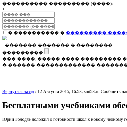
���������� ��������� (����):
+
� ���������� �
��������� ����
- ������� ������� � ��������
���������
��� ����, ����� ���� ���������
� ������ ������������� �������
Вернуться назад
/
12 Августа 2015, 16:58,
smi58.ru
Сообщить на
Бесплатными учебниками обес
Юрий Голодяе доложил о готовности школ к новому чебному г