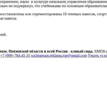
оохранению, науке и культуре начальник управления образовани
ельно он подчеркнул, что учебниками по основным образователь
восстановлены или отремонтированы 16 теневых навесов, спортз
ые навесы.
ний.
зе, Пензенской области и всей России - кликай сюда.
SMI58.r
+7 (999) 784-45-35
sochistream.reklama.rop@gmail.com
Узнать усл