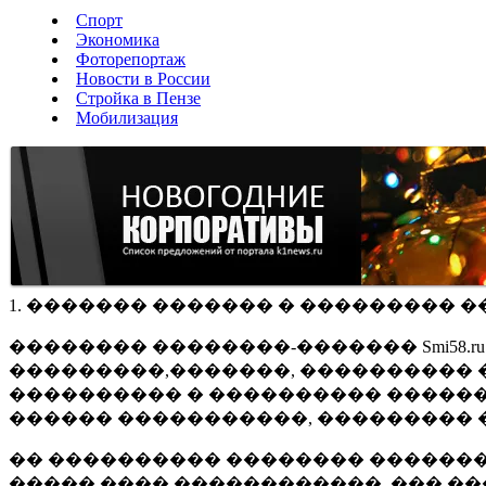
Спорт
Экономика
Фоторепортаж
Новости в России
Стройка в Пензе
Мобилизация
1. ������� ������� � ��������� �
�������� ��������-������� Smi58.
���������,�������, ���������� �
���������� � ���������� ������
������ �����������, ��������� 
�� ���������� �������� �������
����� ���� ������������, ��� ��