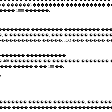
� ������) �������� ���������� �
�����
1000 ������
.
�������� �������� ��������� ���
 � ����������, ��� ������ �������
����������� �����, ICQ ��� �����
������� ����������
�
468 ��������
�� ������� ������� 
��� ����� � ��
100 ��.
�
������� ������ ��������, ��� ���
���� ���� ������� ��������������