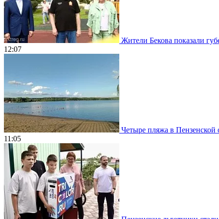
Жители Бекова показали губе
12:07
Четыре пляжа в Пензенской о
11:05