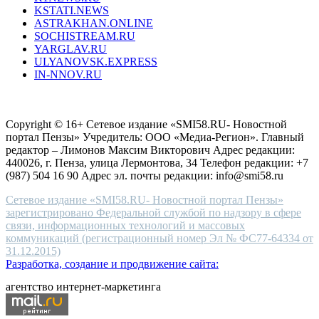
KSTATI.NEWS
sevenfridayreplica.ru
ASTRAKHAN.ONLINE
sevenfriday
SOCHISTREAM.RU
outlet
YARGLAV.RU
is
ULYANOVSK.EXPRESS
the
IN-NNOV.RU
first
choice
Согласие на обработку персональных данных
Политика по
for
защите персональных данных
high-
Copyright © 16+ Сетевое издание «SMI58.RU- Новостной
end
портал Пензы» Учредитель: ООО «Медиа-Регион». Главный
people.
редактор – Лимонов Максим Викторович Адрес редакции:
440026, г. Пенза, улица Лермонтова, 34 Телефон редакции: +7
(987) 504 16 90 Адрес эл. почты редакции: info@smi58.ru
Сетевое издание «SMI58.RU- Новостной портал Пензы»
зарегистрировано Федеральной службой по надзору в сфере
связи, информационных технологий и массовых
коммуникаций (регистрационный номер Эл № ФС77-64334 от
31.12.2015)
Разработка, создание и продвижение сайта:
агентство интернет-маркетинга