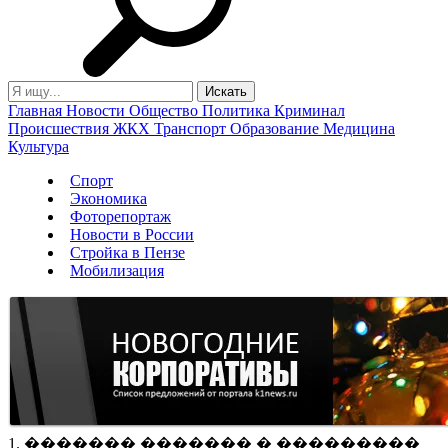
Главная
Новости
Общество
Политика
Криминал
Происшествия
ЖКХ
Транспорт
Образование
Медицина
Культура
Спорт
Экономика
Фоторепортаж
Новости в России
Стройка в Пензе
Мобилизация
1. ������� ������� � ���������