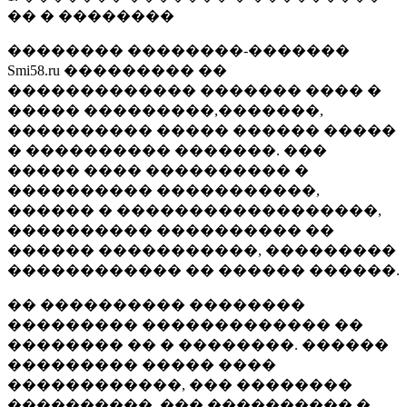
�� � ��������
�������� ��������-�������
Smi58.ru ��������� ��
������������� ������� ���� �
����� ���������,�������,
���������� ����� ������ �����
� ���������� �������. ���
����� ���� ���������� �
���������� �����������,
������ � ������������������,
���������� ���������� ��
������ �����������, ���������
������������ �� ������ ������.
�� ���������� ��������
��������� ������������� ��
�������� �� � ��������. ������
��������� ����� ����
������������, ��� ��������
����������, ��� ���������� �