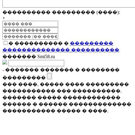
���������� ��������� (����):
+
� ���������� �
���������
�������������� ����������
������� Smi58.ru
- ������� ������� � ��������
���������
��� ����, ����� ���� ���������
����������� ��� ����������.
������� ����� ������������
������ � ������ �������������
����������� ����� � ����.