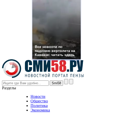
quality
https://www.phoenix-
suns.ru/
which
you
need.
replica
franck
muller
rolex
Все новости по
even
падению вертолета на
though
Кавказе: читать здесь
the
prices
are
higher
however
visitors
nevertheless
Разделы
believe
that
Новости
good
Общество
value.
Политика
who
Экономика
sells