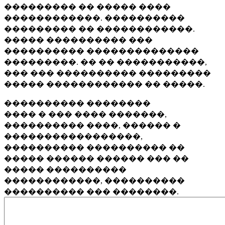
��������� �� ����� ����
������������. ����������
��������� �� ������������.
����� ���������� ���
���������� ��������������
���������. �� �� �����������,
��� ��� ���������� ���������
����� ������������ �� �����.
���������� ��������
���� � ��� ���� �������,
���������� ����, ������ �
�����������������,
���������� ���������� ��
����� ������ ������ ��� ��
����� ����������
������������, ����������
���������� ��� ��������.