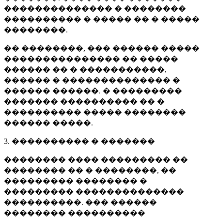
�������������� � ��������
���������� � ����� �� � �����
��������.
�� ��������, ��� ������ �����
��������������� �� �����
������ �� � �����������,
������ � �������������� �
������ ������. � ���������
������� ���������� �� �
���������� ����� ��������
������ �����.
3. ���������� � �������
�������� ���� ��������� ��
�������� �� � ��������, ��
��������� �������� �
��������� ��������������
����������. ��� ������
�������� ����������