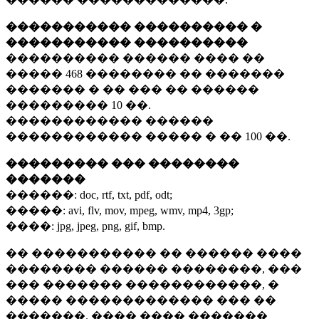
����������� ���������� �
����������� ����������
���������� ������ ���� ��
�����
468 ��������
�� �������
������� � �� ��� �� ������
���������
10 ��.
������������ ������
������������ ����� � ��
100 ��.
��������� ��� ��������
�������
������:
doc, rtf, txt, pdf, odt;
�����:
avi, flv, mov, mpeg, wmv, mp4, 3gp;
����:
jpg, jpeg, png, gif, bmp.
�� ����������� �� ������ ����
�������� ������ ��������, ���
��� ������� ������������, �
����� ������������� ��� ��
�������. ���� ���� �������