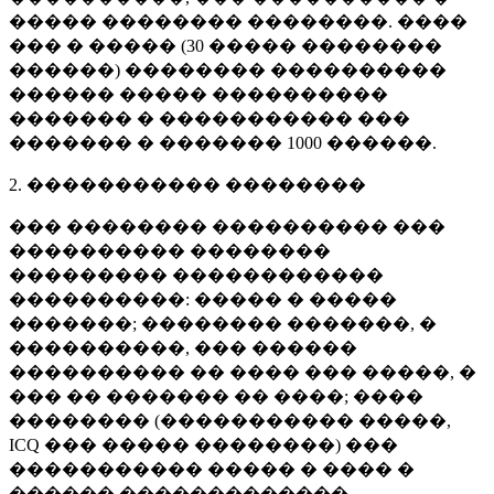
����� �������� ��������. ����
��� � ����� (
30 �����
��������
������) �������� ����������
������ ����� ����������
������� � ����������� ���
������� � �������
1000 ������
.
2. ����������� ��������
��� �������� ���������� ���
���������� ��������
��������� ������������
����������: ����� � �����
�������; �������� �������, �
����������, ��� ������
���������� �� ���� ��� �����, �
��� �� ������� �� ����; ����
�������� (����������� �����,
ICQ ��� ����� ��������) ���
����������� ����� � ���� �
������ �������������.