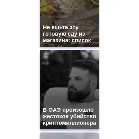
swiss
movement.
https://gradewatches.to/
mens
and
Не ешьте эту
ladies
готовую еду из
watches
магазина: список
for
sale.
https://www.replicasrelojes.to/
mens
and
ladies
watches
for
sale.
best
vape
shops
В ОАЭ произошло
site.
offer
жестокое убийство
all
криптомиллионера
kinds
of
high