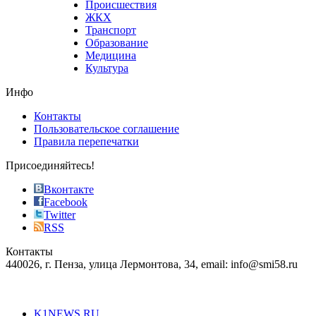
Происшествия
the
ЖКХ
best
Транспорт
phyrevape.com
Образование
vape
Медицина
store
Культура
on
the
Инфо
pursuit
of
Контакты
the
Пользовательское соглашение
most
Правила перепечатки
effective
sophistication
Присоединяйтесь!
also
just
Вконтакте
the
Facebook
right
Twitter
blend
RSS
in
Контакты
creation
440026, г. Пенза, улица Лермонтова, 34, email: info@smi58.ru
completely
unique
Все порталы НМГ
dazzling
type.
K1NEWS.RU
reddit