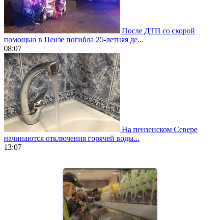
После ДТП со скорой
помощью в Пензе погибла 25-летняя де...
08:07
На пензенском Севере
начинаются отключения горячей воды...
13:07
https://www.vapesstores.fr/
meilleure
cigarette
electronique
best
quality
aaa