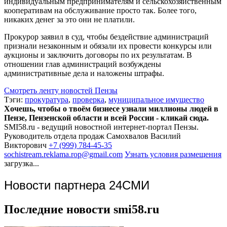
индивидуальным предпринимателям и сельскохозяйственным
кооперативам на обслуживание просто так. Более того,
никаких денег за это они не платили.
Прокурор заявил в суд, чтобы бездействие администраций
признали незаконным и обязали их провести конкурсы или
аукционы и заключить договоры по их результатам. В
отношении глав администраций возбуждены
административные дела и наложены штрафы.
Смотреть ленту новостей Пензы
Тэги:
прокуратура
,
проверка
,
муниципальное имущество
Хочешь, чтобы о твоём бизнесе узнали миллионы людей в
Пензе, Пензенской области и всей России - кликай сюда.
SMI58.ru - ведущий новостной интернет-портал Пензы.
Руководитель отдела продаж
Самохвалов Василий
Викторович
+7 (999) 784-45-35
sochistream.reklama.rop@gmail.com
Узнать условия размещения
загрузка...
Новости партнера 24СМИ
Последние новости smi58.ru