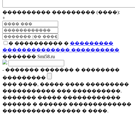
���������� ��������� (����):
+
� ���������� �
���������
�������������� ����������
������� Smi58.ru
- ������� ������� � ��������
���������
��� ����, ����� ���� ���������
����������� ��� ����������.
������� ����� ������������
������ � ������ �������������
����������� ����� � ����.