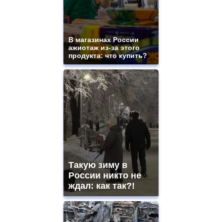
movement.
https://gradewatches.to/
mens
and
ladies
В магазинах России
ажиотаж из-за этого
watches
продукта: что купить?
for
sale.
https://www.replicasrelojes.to/
mens
and
ladies
watches
for
sale.
best
vape
shops
Такую зиму в
site.
offer
России никто не
all
ждал: как так?!
kinds
of
high
quality