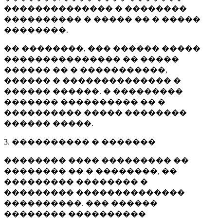
�������������� � ��������
���������� � ����� �� � �����
��������.
�� ��������, ��� ������ �����
��������������� �� �����
������ �� � �����������,
������ � �������������� �
������ ������. � ���������
������� ���������� �� �
���������� ����� ��������
������ �����.
3. ���������� � �������
�������� ���� ��������� ��
�������� �� � ��������, ��
��������� �������� �
��������� ��������������
����������. ��� ������
�������� ����������