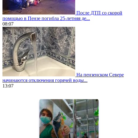
После ДТП со скорой
помощью в Пензе погибла 25-летняя де...
08:07
На пензенском Севере
начинаются отключения горячей воды...
13:07
https://www.vapesstores.fr/
meilleure
cigarette
electronique
best
quality
aaa
swiss