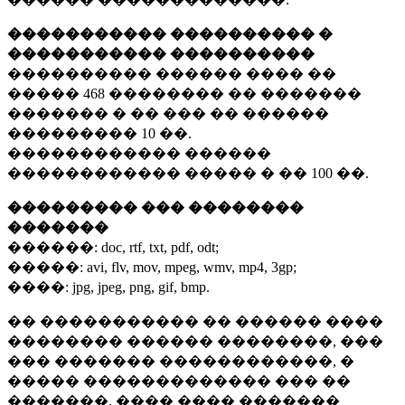
����������� ���������� �
����������� ����������
���������� ������ ���� ��
�����
468 ��������
�� �������
������� � �� ��� �� ������
���������
10 ��.
������������ ������
������������ ����� � ��
100 ��.
��������� ��� ��������
�������
������:
doc, rtf, txt, pdf, odt;
�����:
avi, flv, mov, mpeg, wmv, mp4, 3gp;
����:
jpg, jpeg, png, gif, bmp.
�� ����������� �� ������ ����
�������� ������ ��������, ���
��� ������� ������������, �
����� ������������� ��� ��
�������. ���� ���� �������