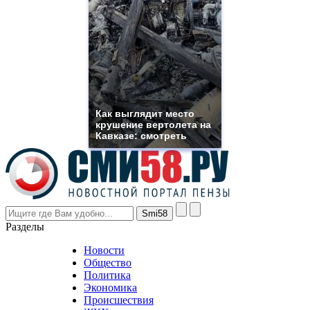
https://www.phoenix-
suns.ru/
which
you
need.
replica
franck
muller
rolex
Как выглядит место
even
крушение вертолета на
though
Кавказе: смотреть
the
prices
are
higher
however
visitors
nevertheless
Разделы
believe
that
Новости
good
Общество
value.
Политика
who
Экономика
sells
Происшествия
the