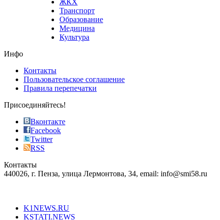
ЖКХ
best
Транспорт
phyrevape.com
Образование
vape
Медицина
store
Культура
on
the
Инфо
pursuit
of
Контакты
the
Пользовательское соглашение
most
Правила перепечатки
effective
sophistication
Присоединяйтесь!
also
just
Вконтакте
the
Facebook
right
Twitter
blend
RSS
in
Контакты
creation
440026, г. Пенза, улица Лермонтова, 34, email: info@smi58.ru
completely
unique
Все порталы НМГ
dazzling
type.
K1NEWS.RU
reddit
KSTATI.NEWS
sevenfridayreplica.ru