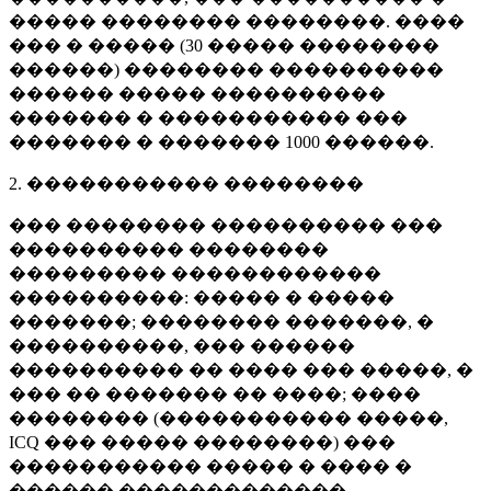
����� �������� ��������. ����
��� � ����� (
30 �����
��������
������) �������� ����������
������ ����� ����������
������� � ����������� ���
������� � �������
1000 ������
.
2. ����������� ��������
��� �������� ���������� ���
���������� ��������
��������� ������������
����������: ����� � �����
�������; �������� �������, �
����������, ��� ������
���������� �� ���� ��� �����, �
��� �� ������� �� ����; ����
�������� (����������� �����,
ICQ ��� ����� ��������) ���
����������� ����� � ���� �
������ �������������.