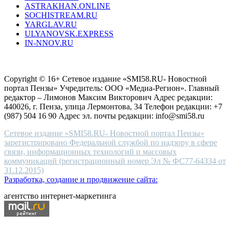
ASTRAKHAN.ONLINE
sevenfriday
SOCHISTREAM.RU
outlet
YARGLAV.RU
is
ULYANOVSK.EXPRESS
the
IN-NNOV.RU
first
choice
Согласие на обработку персональных данных
Политика по
for
защите персональных данных
high-
Copyright © 16+ Сетевое издание «SMI58.RU- Новостной
end
портал Пензы» Учредитель: ООО «Медиа-Регион». Главный
people.
редактор – Лимонов Максим Викторович Адрес редакции:
440026, г. Пенза, улица Лермонтова, 34 Телефон редакции: +7
(987) 504 16 90 Адрес эл. почты редакции: info@smi58.ru
Сетевое издание «SMI58.RU- Новостной портал Пензы»
зарегистрировано Федеральной службой по надзору в сфере
связи, информационных технологий и массовых
коммуникаций (регистрационный номер Эл № ФС77-64334 от
31.12.2015)
Разработка, создание и продвижение сайта:
агентство интернет-маркетинга