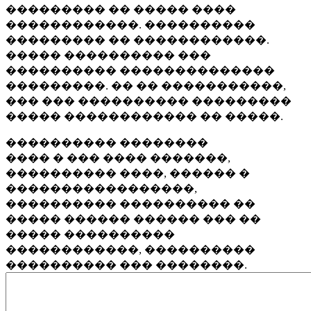
��������� �� ����� ����
������������. ����������
��������� �� ������������.
����� ���������� ���
���������� ��������������
���������. �� �� �����������,
��� ��� ���������� ���������
����� ������������ �� �����.
���������� ��������
���� � ��� ���� �������,
���������� ����, ������ �
�����������������,
���������� ���������� ��
����� ������ ������ ��� ��
����� ����������
������������, ����������
���������� ��� ��������.