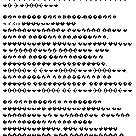
�� � ��������
�������� ��������-�������
Smi58.ru ��������� ��
������������� ������� ���� �
����� ���������,�������,
���������� ����� ������ �����
� ���������� �������. ���
����� ���� ���������� �
���������� �����������,
������ � ������������������,
���������� ���������� ��
������ �����������, ���������
������������ �� ������ ������.
�� ���������� ��������
��������� ������������� ��
�������� �� � ��������. ������
��������� ����� ����
������������, ��� ��������
����������, ��� ���������� �