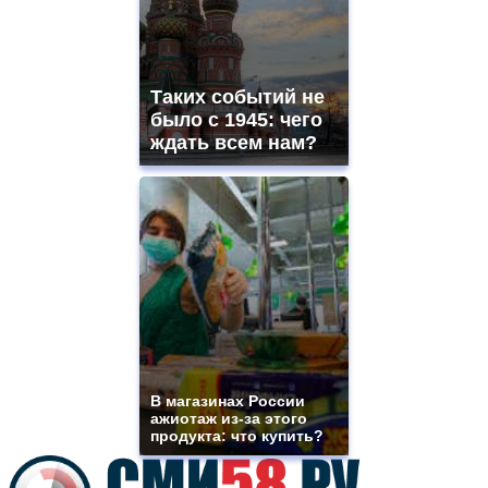
sale.
best
vape
shops
Таких событий не
site.
offer
было с 1945: чего
all
ждать всем нам?
kinds
of
high
quality
https://www.phoenix-
suns.ru/
which
you
need.
replica
franck
muller
rolex
В магазинах России
even
ажиотаж из-за этого
though
продукта: что купить?
the
prices