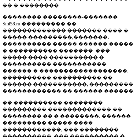
�� � ��������
�������� ��������-�������
Smi58.ru ��������� ��
������������� ������� ���� �
����� ���������,�������,
���������� ����� ������ �����
� ���������� �������. ���
����� ���� ���������� �
���������� �����������,
������ � ������������������,
���������� ���������� ��
������ �����������, ���������
������������ �� ������ ������.
�� ���������� ��������
��������� ������������� ��
�������� �� � ��������. ������
��������� ����� ����
������������, ��� ��������
����������, ��� ���������� �