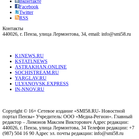
just
Вконтакте
the
Facebook
right
Twitter
blend
RSS
in
Контакты
creation
440026, г. Пенза, улица Лермонтова, 34, email: info@smi58.ru
completely
unique
Все порталы НМГ
dazzling
type.
K1NEWS.RU
reddit
KSTATI.NEWS
sevenfridayreplica.ru
ASTRAKHAN.ONLINE
sevenfriday
SOCHISTREAM.RU
outlet
YARGLAV.RU
is
ULYANOVSK.EXPRESS
the
IN-NNOV.RU
first
choice
Согласие на обработку персональных данных
Политика по
for
защите персональных данных
high-
Copyright © 16+ Сетевое издание «SMI58.RU- Новостной
end
портал Пензы» Учредитель: ООО «Медиа-Регион». Главный
people.
редактор – Лимонов Максим Викторович Адрес редакции:
440026, г. Пенза, улица Лермонтова, 34 Телефон редакции: +7
(987) 504 16 90 Адрес эл. почты редакции: info@smi58.ru