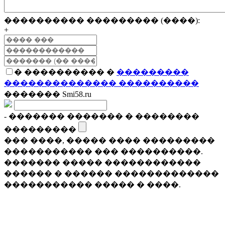
���������� ��������� (����):
+
� ���������� �
���������
�������������� ����������
������� Smi58.ru
- ������� ������� � ��������
���������
��� ����, ����� ���� ���������
����������� ��� ����������.
������� ����� ������������
������ � ������ �������������
����������� ����� � ����.