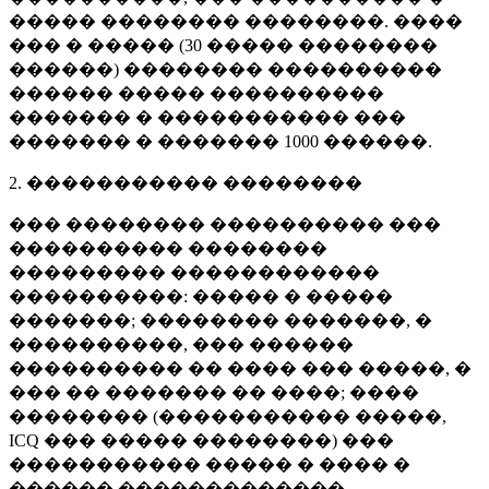
����� �������� ��������. ����
��� � ����� (
30 �����
��������
������) �������� ����������
������ ����� ����������
������� � ����������� ���
������� � �������
1000 ������
.
2. ����������� ��������
��� �������� ���������� ���
���������� ��������
��������� ������������
����������: ����� � �����
�������; �������� �������, �
����������, ��� ������
���������� �� ���� ��� �����, �
��� �� ������� �� ����; ����
�������� (����������� �����,
ICQ ��� ����� ��������) ���
����������� ����� � ���� �
������ �������������.