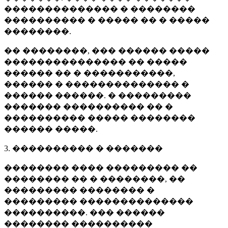
�������������� � ��������
���������� � ����� �� � �����
��������.
�� ��������, ��� ������ �����
��������������� �� �����
������ �� � �����������,
������ � �������������� �
������ ������. � ���������
������� ���������� �� �
���������� ����� ��������
������ �����.
3. ���������� � �������
�������� ���� ��������� ��
�������� �� � ��������, ��
��������� �������� �
��������� ��������������
����������. ��� ������
�������� ����������