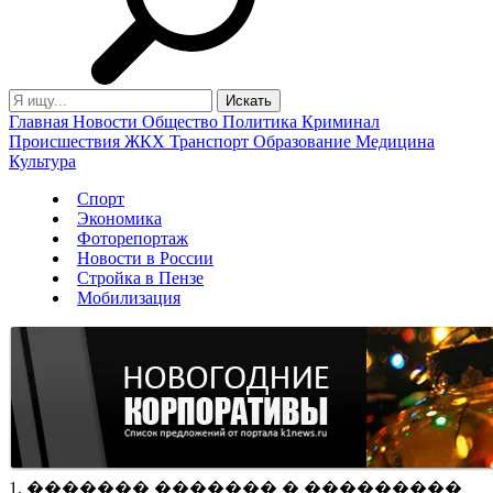
Главная
Новости
Общество
Политика
Криминал
Происшествия
ЖКХ
Транспорт
Образование
Медицина
Культура
Спорт
Экономика
Фоторепортаж
Новости в России
Стройка в Пензе
Мобилизация
1. ������� ������� � ���������