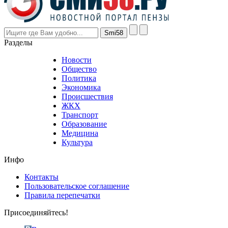
are
higher
however
visitors
nevertheless
Разделы
believe
that
Новости
good
Общество
value.
Политика
who
Экономика
sells
Происшествия
the
ЖКХ
best
Транспорт
phyrevape.com
Образование
vape
Медицина
store
Культура
on
the
Инфо
pursuit
of
Контакты
the
Пользовательское соглашение
most
Правила перепечатки
effective
sophistication
Присоединяйтесь!
also