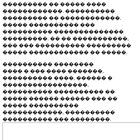
��������� �� ����� ����
������������. ����������
��������� �� ������������.
����� ���������� ���
���������� ��������������
���������. �� �� �����������,
��� ��� ���������� ���������
����� ������������ �� �����.
���������� ��������
���� � ��� ���� �������,
���������� ����, ������ �
�����������������,
���������� ���������� ��
����� ������ ������ ��� ��
����� ����������
������������, ����������
���������� ��� ��������.