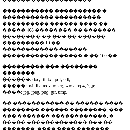
����������� ���������� �
����������� ����������
���������� ������ ���� ��
�����
468 ��������
�� �������
������� � �� ��� �� ������
���������
10 ��.
������������ ������
������������ ����� � ��
100 ��.
��������� ��� ��������
�������
������:
doc, rtf, txt, pdf, odt;
�����:
avi, flv, mov, mpeg, wmv, mp4, 3gp;
����:
jpg, jpeg, png, gif, bmp.
�� ����������� �� ������ ����
�������� ������ ��������, ���
��� ������� ������������, �
����� ������������� ��� ��
�������. ���� ���� �������