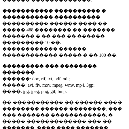
����������� ���������� �
����������� ����������
���������� ������ ���� ��
�����
468 ��������
�� �������
������� � �� ��� �� ������
���������
10 ��.
������������ ������
������������ ����� � ��
100 ��.
��������� ��� ��������
�������
������:
doc, rtf, txt, pdf, odt;
�����:
avi, flv, mov, mpeg, wmv, mp4, 3gp;
����:
jpg, jpeg, png, gif, bmp.
�� ����������� �� ������ ����
�������� ������ ��������, ���
��� ������� ������������, �
����� ������������� ��� ��
�������. ���� ���� �������