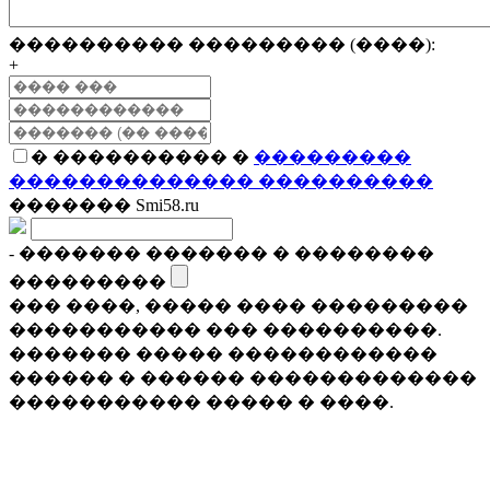
���������� ��������� (����):
+
� ���������� �
���������
�������������� ����������
������� Smi58.ru
- ������� ������� � ��������
���������
��� ����, ����� ���� ���������
����������� ��� ����������.
������� ����� ������������
������ � ������ �������������
����������� ����� � ����.