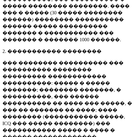
����� �������� ��������. ����
��� � ����� (
30 �����
��������
������) �������� ����������
������ ����� ����������
������� � ����������� ���
������� � �������
1000 ������
.
2. ����������� ��������
��� �������� ���������� ���
���������� ��������
��������� ������������
����������: ����� � �����
�������; �������� �������, �
����������, ��� ������
���������� �� ���� ��� �����, �
��� �� ������� �� ����; ����
�������� (����������� �����,
ICQ ��� ����� ��������) ���
����������� ����� � ���� �
������ �������������.