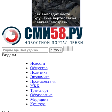
franck
muller
rolex
Как выглядит место
even
крушение вертолета на
though
Кавказе: смотреть
the
prices
are
higher
however
visitors
nevertheless
Разделы
believe
that
Новости
good
Общество
value.
Политика
who
Экономика
sells
Происшествия
the
ЖКХ
best
Транспорт
phyrevape.com
Образование
vape
Медицина
store
Культура
on
the