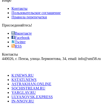
Инфо
pursuit
of
Контакты
the
Пользовательское соглашение
most
Правила перепечатки
effective
sophistication
Присоединяйтесь!
also
just
Вконтакте
the
Facebook
right
Twitter
blend
RSS
in
Контакты
creation
440026, г. Пенза, улица Лермонтова, 34, email: info@smi58.ru
completely
unique
Все порталы НМГ
dazzling
type.
K1NEWS.RU
reddit
KSTATI.NEWS
sevenfridayreplica.ru
ASTRAKHAN.ONLINE
sevenfriday
SOCHISTREAM.RU
outlet
YARGLAV.RU
is
ULYANOVSK.EXPRESS
the
IN-NNOV.RU
first
choice