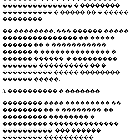
�������������� � ��������
���������� � ����� �� � �����
��������.
�� ��������, ��� ������ �����
��������������� �� �����
������ �� � �����������,
������ � �������������� �
������ ������. � ���������
������� ���������� �� �
���������� ����� ��������
������ �����.
3. ���������� � �������
�������� ���� ��������� ��
�������� �� � ��������, ��
��������� �������� �
��������� ��������������
����������. ��� ������
�������� ����������