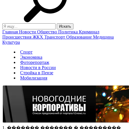
Главная
Новости
Общество
Политика
Криминал
Происшествия
ЖКХ
Транспорт
Образование
Медицина
Культура
Спорт
Экономика
Фоторепортаж
Новости в России
Стройка в Пензе
Мобилизация
1. ������� ������� � ���������