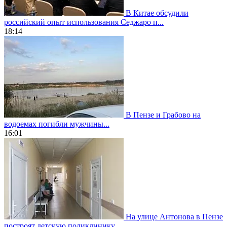
В Китае обсудили
российский опыт использования Седжаро п...
18:14
В Пензе и Грабово на
водоемах погибли мужчины...
16:01
На улице Антонова в Пензе
построят детскую поликлинику...