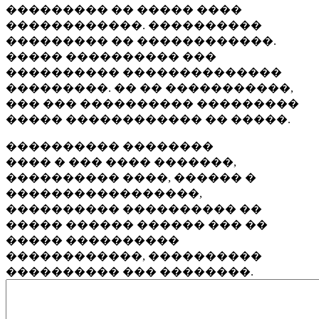
��������� �� ����� ����
������������. ����������
��������� �� ������������.
����� ���������� ���
���������� ��������������
���������. �� �� �����������,
��� ��� ���������� ���������
����� ������������ �� �����.
���������� ��������
���� � ��� ���� �������,
���������� ����, ������ �
�����������������,
���������� ���������� ��
����� ������ ������ ��� ��
����� ����������
������������, ����������
���������� ��� ��������.