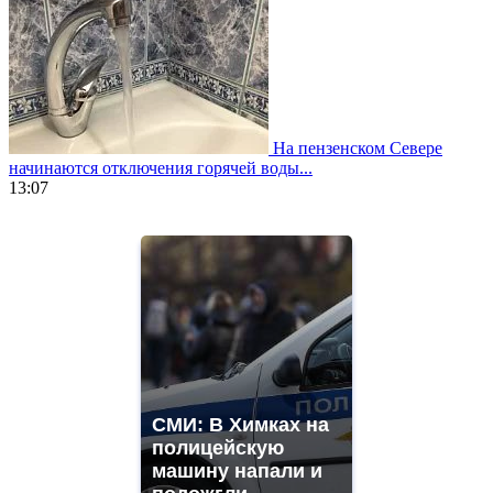
На пензенском Севере
начинаются отключения горячей воды...
13:07
https://www.vapesstores.fr/
meilleure
cigarette
electronique
best
quality
aaa
swiss
movement.
https://gradewatches.to/
mens
СМИ: В Химках на
and
полицейскую
ladies
машину напали и
watches