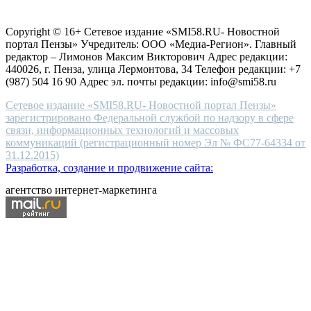
Согласие на обработку персональных данных
Политика по
for
защите персональных данных
high-
Copyright © 16+ Сетевое издание «SMI58.RU- Новостной
end
портал Пензы» Учредитель: ООО «Медиа-Регион». Главный
people.
редактор – Лимонов Максим Викторович Адрес редакции:
440026, г. Пенза, улица Лермонтова, 34 Телефон редакции: +7
(987) 504 16 90 Адрес эл. почты редакции: info@smi58.ru
Сетевое издание «SMI58.RU- Новостной портал Пензы»
зарегистрировано Федеральной службой по надзору в сфере
связи, информационных технологий и массовых
коммуникаций (регистрационный номер Эл № ФС77-64334 от
31.12.2015)
Разработка, создание и продвижение сайта:
агентство интернет-маркетинга