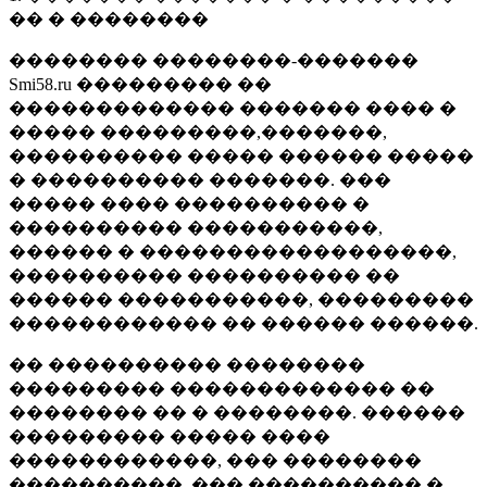
�� � ��������
�������� ��������-�������
Smi58.ru ��������� ��
������������� ������� ���� �
����� ���������,�������,
���������� ����� ������ �����
� ���������� �������. ���
����� ���� ���������� �
���������� �����������,
������ � ������������������,
���������� ���������� ��
������ �����������, ���������
������������ �� ������ ������.
�� ���������� ��������
��������� ������������� ��
�������� �� � ��������. ������
��������� ����� ����
������������, ��� ��������
����������, ��� ���������� �