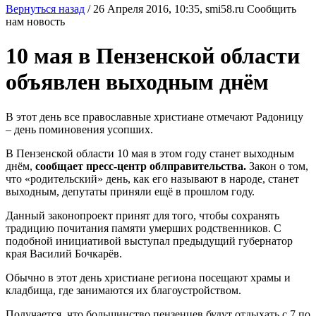
Вернуться назад
/
26 Апреля 2016, 10:35,
smi58.ru
Сообщить
нам новость
10 мая в Пензенской области
объявлен выходным днём
В этот день все православные христиане отмечают Радоницу
– день поминовения усопших.
В Пензенской области 10 мая в этом году станет выходным
днём,
сообщает пресс-центр облправительства.
Закон о том,
что «родительский» день, как его называют в народе, станет
выходным, депутаты приняли ещё в прошлом году.
Данный законопроект принят для того, чтобы сохранять
традицию почитания памяти умерших родственников. С
подобной инициативой выступал предыдущий губернатор
края Василий Бочкарёв.
Обычно в этот день христиане региона посещают храмы и
кладбища, где занимаются их благоустройством.
Получается, что большинство пензенцев будут отдыхать с 7 по