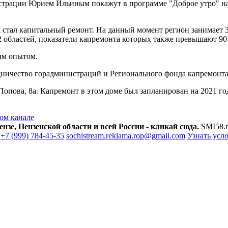
истрации Юрием Ильиным покажут в программе "Доброе утро" н
тал капитальный ремонт. На данный момент регион занимает 3 м
2 областей, показатели капремонта которых также превышают 90
ым опытом.
рудничество горадминистраций и Регионального фонда капремонта
опова, 8а. Капремонт в этом доме был запланирован на 2021 год
ом канале
зе, Пензенской области и всей России - кликай сюда.
SMI58.r
+7 (999) 784-45-35
sochistream.reklama.rop@gmail.com
Узнать усл