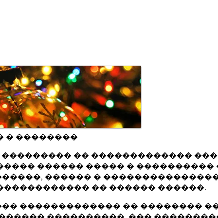
� � ��������
ru ��������� �� ������������� ��
���� ������ ����� � ���������� 
�����, ������ � ���������������
������������ �� ������ ������.
�� ������������� �� �������� ��
������ ����������, ��� ��������