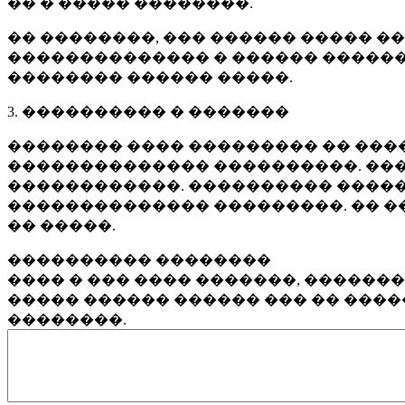
�� � ����� ��������.
�� ��������, ��� ������ ����� �
�������������� � ������ ������
�������� ������ �����.
3. ���������� � �������
�������� ���� ��������� �� ����
�������������� ����������. ���
������������. ���������� �����
�������������� ���������. �� �
�� �����.
���������� ��������
���� � ��� ���� �������, ������
����� ������ ������ ��� �� ���
��������.