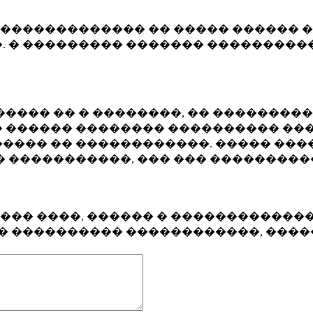
�������������� �� ����� ������ �
. � ��������� ������� ����������
���� �� � ��������, �� ��������
 ������ �������� ���������� ���
���� �� ������������. ����� ���
� �����������, ��� ��� ��������
���� ����, ������ � ������������
�� ���������� ������������, ���