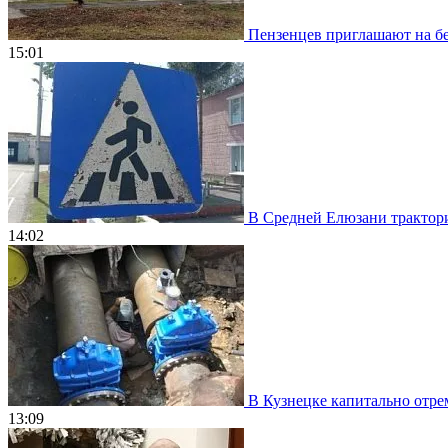
Пензенцев приглашают на бе
15:01
В Средней Елюзани трактори
14:02
В Кузнецке капитально отрем
13:09