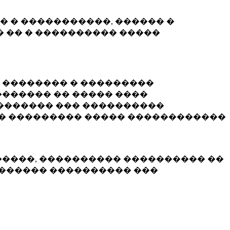
� � �����������, ������ �
 �� � ���������� �����
� �������� � ���������
������ �� ����� ����
������� ��� ����������
�� ��������� ����� ������������
�����, ���������� ���������� ��
������� ���������� ���