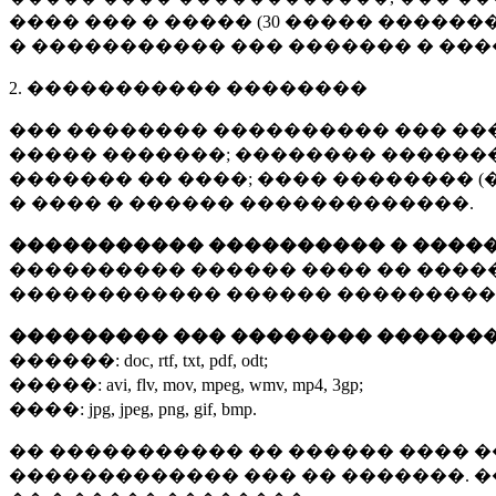
���� ��� � ����� (
30 �����
�������
� ����������� ��� ������� � ��
2. ����������� ��������
��� �������� ���������� ��� ��
����� �������; �������� �������,
������� �� ����; ���� �������� (
� ���� � ������ �������������.
����������� ���������� � ����
���������� ������ ���� �� ����
������������ ������ ���������
��������� ��� �������� ������
������:
doc, rtf, txt, pdf, odt;
�����:
avi, flv, mov, mpeg, wmv, mp4, 3gp;
����:
jpg, jpeg, png, gif, bmp.
�� ����������� �� ������ ���� �
������������� ��� �� �������. 