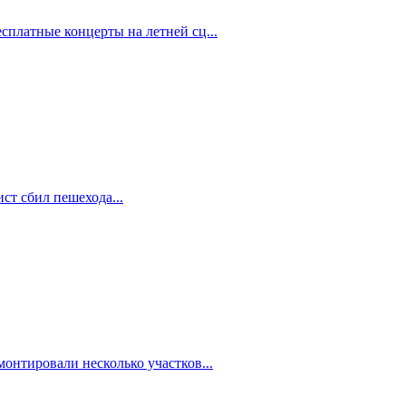
сплатные концерты на летней сц...
ст сбил пешехода...
онтировали несколько участков...