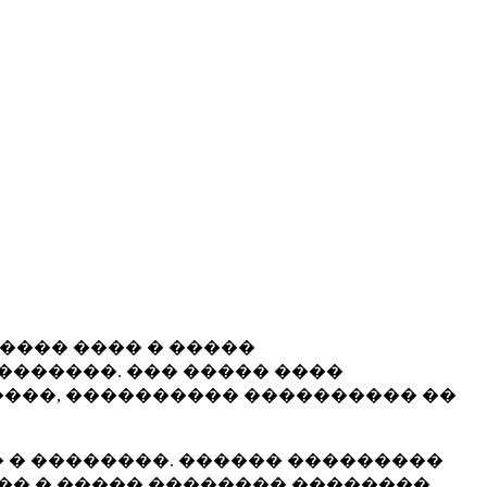
����� ���� � �����
�������. ��� ����� ����
���, ���������� ���������� ��
 � ��������. ������ ���������
�� � ����� �������� ��������.