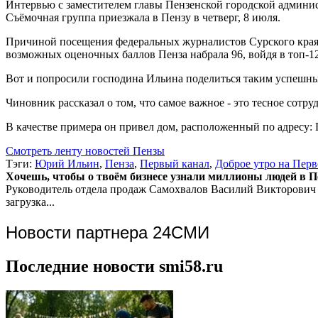
Интервью с заместителем главы Пензенской городской админ
Съёмочная группа приезжала в Пензу в четверг, 8 июля.
Причиной посещения федеральных журналистов Сурского края с
возможных оценочных баллов Пенза набрала 96, войдя в топ-1
Вот и попросили господина Ильина поделиться таким успешн
Чиновник рассказал о том, что самое важное - это тесное сот
В качестве примера он привел дом, расположенный по адресу: П
Смотреть ленту новостей Пензы
Тэги:
Юрий Ильин
,
Пенза
,
Первый канал
,
Доброе утро на Перв
Хочешь, чтобы о твоём бизнесе узнали миллионы людей в Пен
Руководитель отдела продаж
Самохвалов Василий Викторович
загрузка...
Новости партнера 24СМИ
Последние новости smi58.ru