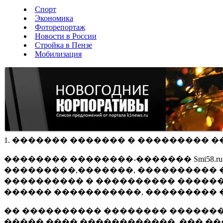
Спорт
Экономика
Фоторепортаж
Новости в России
Стройка в Пензе
Мобилизация
1. ������� ������� � ��������� �
�������� ��������-������� Smi58.
���������,�������, ���������� �
���������� � ���������� ������
������ �����������, ��������� 
�� ���������� �������� �������
����� ���� ������������, ��� ��