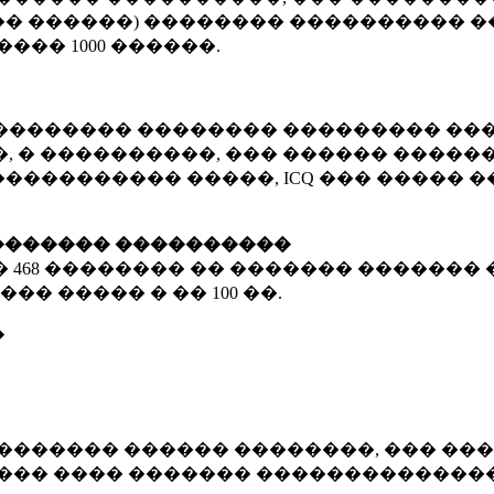
� ������) �������� ���������� �
�����
1000 ������
.
�������� �������� ��������� ���
 � ����������, ��� ������ �������
����������� �����, ICQ ��� �����
������� ����������
�
468 ��������
�� ������� ������� 
��� ����� � ��
100 ��.
�
������� ������ ��������, ��� ���
���� ���� ������� ��������������