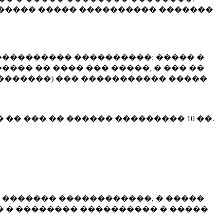
����� ����� ���������� �������
��������� ����������: ����� �
��� �� ���� ��� �����, � ��� ��
 ��������) ��� ����������� �����
� �� ��� �� ������ ���������
10 ��.
 ������� ������������, � �����
 � �������� ���������� � �����