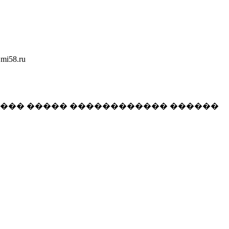
58.ru
���� ����� ������������ ������