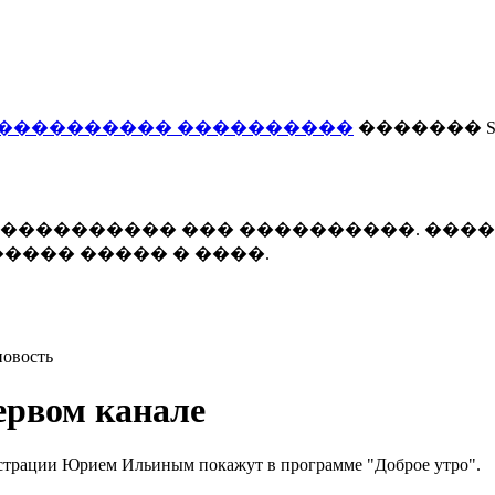
���������� ����������
������� Smi
 ����������� ��� ����������. ���
���� ����� � ����.
новость
ервом канале
истрации Юрием Ильиным покажут в программе "Доброе утро".