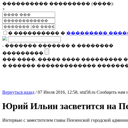
���������� ��������� (����):
+
� ���������� �
��������� ����
- ������� ������� � ��������
���������
��� ����, ����� ���� ���������
� ������ ������������� �������
Вернуться назад
/
07 Июля 2016, 12:58,
smi58.ru
Сообщить нам 
Юрий Ильин засветится на П
Интервью с заместителем главы Пензенской городской админ