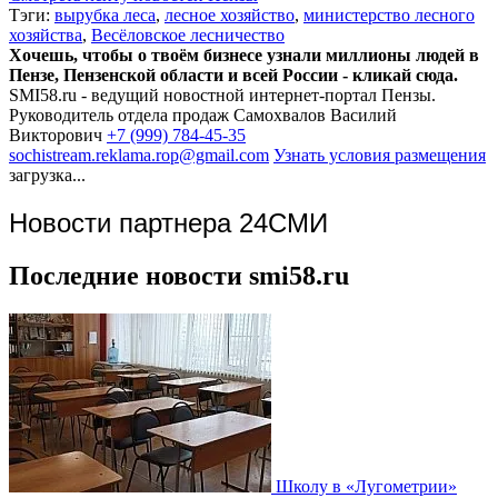
Тэги:
вырубка леса
,
лесное хозяйство
,
министерство лесного
хозяйства
,
Весёловское лесничество
Хочешь, чтобы о твоём бизнесе узнали миллионы людей в
Пензе, Пензенской области и всей России - кликай сюда.
SMI58.ru - ведущий новостной интернет-портал Пензы.
Руководитель отдела продаж
Самохвалов Василий
Викторович
+7 (999) 784-45-35
sochistream.reklama.rop@gmail.com
Узнать условия размещения
загрузка...
Новости партнера 24СМИ
Последние новости smi58.ru
Школу в «Лугометрии»