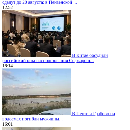
сдадут до 20 августа: в Пензенской ...
12:52
В Китае обсудили
российский опыт использования Седжаро п...
18:14
В Пензе и Грабово на
водоемах погибли мужчины...
16:01