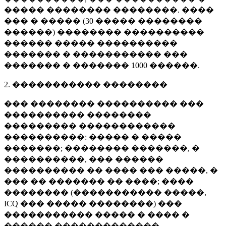
����� �������� ��������. ����
��� � ����� (
30 �����
��������
������) �������� ����������
������ ����� ����������
������� � ����������� ���
������� � �������
1000 ������
.
2. ����������� ��������
��� �������� ���������� ���
���������� ��������
��������� ������������
����������: ����� � �����
�������; �������� �������, �
����������, ��� ������
���������� �� ���� ��� �����, �
��� �� ������� �� ����; ����
�������� (����������� �����,
ICQ ��� ����� ��������) ���
����������� ����� � ���� �
������ �������������.