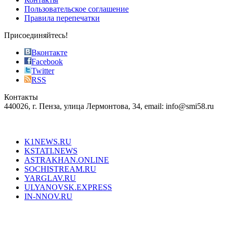
the
Пользовательское соглашение
most
Правила перепечатки
effective
sophistication
Присоединяйтесь!
also
just
Вконтакте
the
Facebook
right
Twitter
blend
RSS
in
Контакты
creation
440026, г. Пенза, улица Лермонтова, 34, email: info@smi58.ru
completely
unique
Все порталы НМГ
dazzling
type.
K1NEWS.RU
reddit
KSTATI.NEWS
sevenfridayreplica.ru
ASTRAKHAN.ONLINE
sevenfriday
SOCHISTREAM.RU
outlet
YARGLAV.RU
is
ULYANOVSK.EXPRESS
the
IN-NNOV.RU
first
choice
Согласие на обработку персональных данных
Политика по
for
защите персональных данных
high-