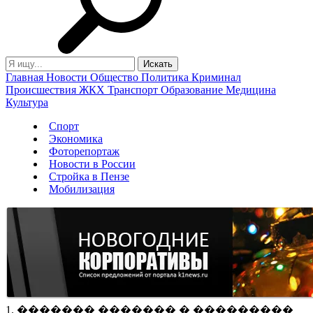
Главная
Новости
Общество
Политика
Криминал
Происшествия
ЖКХ
Транспорт
Образование
Медицина
Культура
Спорт
Экономика
Фоторепортаж
Новости в России
Стройка в Пензе
Мобилизация
1. ������� ������� � ���������