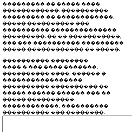
��������� �� ����� ����
������������. ����������
��������� �� ������������.
����� ���������� ���
���������� ��������������
���������. �� �� �����������,
��� ��� ���������� ���������
����� ������������ �� �����.
���������� ��������
���� � ��� ���� �������,
���������� ����, ������ �
�����������������,
���������� ���������� ��
����� ������ ������ ��� ��
����� ����������
������������, ����������
���������� ��� ��������.