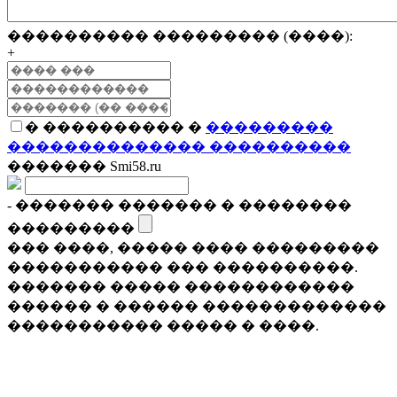
���������� ��������� (����):
+
� ���������� �
���������
�������������� ����������
������� Smi58.ru
- ������� ������� � ��������
���������
��� ����, ����� ���� ���������
����������� ��� ����������.
������� ����� ������������
������ � ������ �������������
����������� ����� � ����.