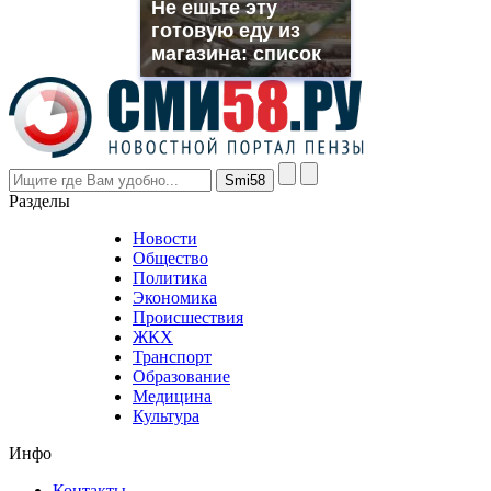
Не ешьте эту
rolex
готовую еду из
even
though
магазина: список
the
prices
are
higher
however
visitors
nevertheless
Разделы
believe
that
Новости
good
Общество
value.
Политика
who
Экономика
sells
Происшествия
the
ЖКХ
best
Транспорт
phyrevape.com
Образование
vape
Медицина
store
Культура
on
the
Инфо
pursuit
of
Контакты