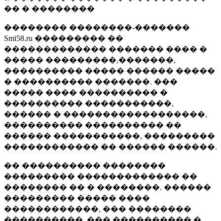
�� � ��������
�������� ��������-�������
Smi58.ru ��������� ��
������������� ������� ���� �
����� ���������,�������,
���������� ����� ������ �����
� ���������� �������. ���
����� ���� ���������� �
���������� �����������,
������ � ������������������,
���������� ���������� ��
������ �����������, ���������
������������ �� ������ ������.
�� ���������� ��������
��������� ������������� ��
�������� �� � ��������. ������
��������� ����� ����
������������, ��� ��������
����������, ��� ���������� �