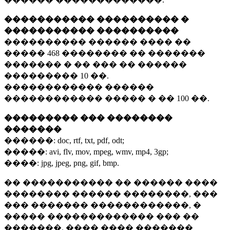
����������� ���������� �
����������� ����������
���������� ������ ���� ��
�����
468 ��������
�� �������
������� � �� ��� �� ������
���������
10 ��.
������������ ������
������������ ����� � ��
100 ��.
��������� ��� ��������
�������
������:
doc, rtf, txt, pdf, odt;
�����:
avi, flv, mov, mpeg, wmv, mp4, 3gp;
����:
jpg, jpeg, png, gif, bmp.
�� ����������� �� ������ ����
�������� ������ ��������, ���
��� ������� ������������, �
����� ������������� ��� ��
�������. ���� ���� �������