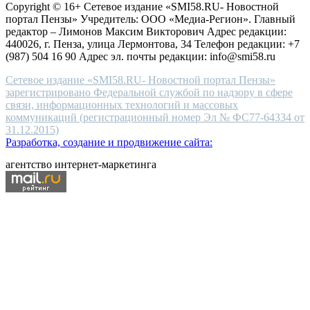
Copyright © 16+ Сетевое издание «SMI58.RU- Новостной
end
портал Пензы» Учредитель: ООО «Медиа-Регион». Главный
people.
редактор – Лимонов Максим Викторович Адрес редакции:
440026, г. Пенза, улица Лермонтова, 34 Телефон редакции: +7
(987) 504 16 90 Адрес эл. почты редакции: info@smi58.ru
Сетевое издание «SMI58.RU- Новостной портал Пензы»
зарегистрировано Федеральной службой по надзору в сфере
связи, информационных технологий и массовых
коммуникаций (регистрационный номер Эл № ФС77-64334 от
31.12.2015)
Разработка, создание и продвижение сайта:
агентство интернет-маркетинга