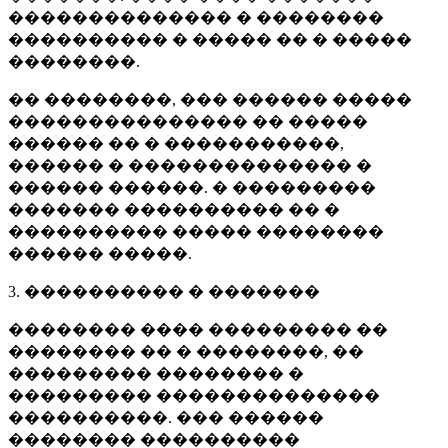
�������������� � ��������
���������� � ����� �� � �����
��������.
�� ��������, ��� ������ �����
��������������� �� �����
������ �� � �����������,
������ � �������������� �
������ ������. � ���������
������� ���������� �� �
���������� ����� ��������
������ �����.
3. ���������� � �������
�������� ���� ��������� ��
�������� �� � ��������, ��
��������� �������� �
��������� ��������������
����������. ��� ������
�������� ����������