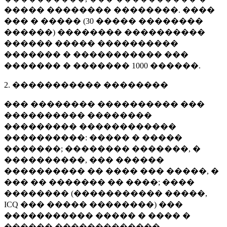
����� �������� ��������. ����
��� � ����� (
30 �����
��������
������) �������� ����������
������ ����� ����������
������� � ����������� ���
������� � �������
1000 ������
.
2. ����������� ��������
��� �������� ���������� ���
���������� ��������
��������� ������������
����������: ����� � �����
�������; �������� �������, �
����������, ��� ������
���������� �� ���� ��� �����, �
��� �� ������� �� ����; ����
�������� (����������� �����,
ICQ ��� ����� ��������) ���
����������� ����� � ���� �
������ �������������.