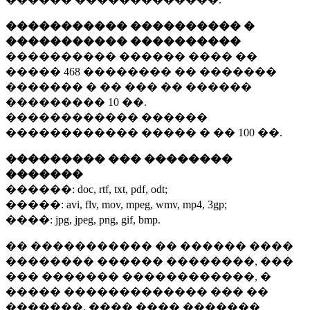
����������� ���������� �
����������� ����������
���������� ������ ���� ��
�����
468 ��������
�� �������
������� � �� ��� �� ������
���������
10 ��.
������������ ������
������������ ����� � ��
100 ��.
��������� ��� ��������
�������
������:
doc, rtf, txt, pdf, odt;
�����:
avi, flv, mov, mpeg, wmv, mp4, 3gp;
����:
jpg, jpeg, png, gif, bmp.
�� ����������� �� ������ ����
�������� ������ ��������, ���
��� ������� ������������, �
����� ������������� ��� ��
�������. ���� ���� �������