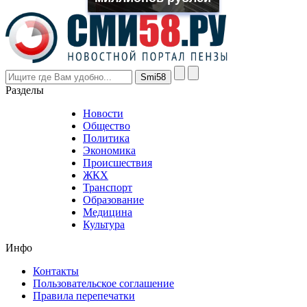
the
prices
are
higher
however
visitors
nevertheless
Разделы
believe
that
Новости
good
Общество
value.
Политика
who
Экономика
sells
Происшествия
the
ЖКХ
best
Транспорт
phyrevape.com
Образование
vape
Медицина
store
Культура
on
the
Инфо
pursuit
of
Контакты
the
Пользовательское соглашение
most
Правила перепечатки
effective