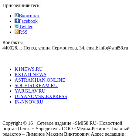
sophistication
Присоединяйтесь!
also
just
Вконтакте
the
Facebook
right
Twitter
blend
RSS
in
Контакты
creation
440026, г. Пенза, улица Лермонтова, 34, email: info@smi58.ru
completely
unique
Все порталы НМГ
dazzling
type.
K1NEWS.RU
reddit
KSTATI.NEWS
sevenfridayreplica.ru
ASTRAKHAN.ONLINE
sevenfriday
SOCHISTREAM.RU
outlet
YARGLAV.RU
is
ULYANOVSK.EXPRESS
the
IN-NNOV.RU
first
choice
Согласие на обработку персональных данных
Политика по
for
защите персональных данных
high-
Copyright © 16+ Сетевое издание «SMI58.RU- Новостной
end
портал Пензы» Учредитель: ООО «Медиа-Регион». Главный
people.
редактор – Лимонов Максим Викторович Адрес редакции: