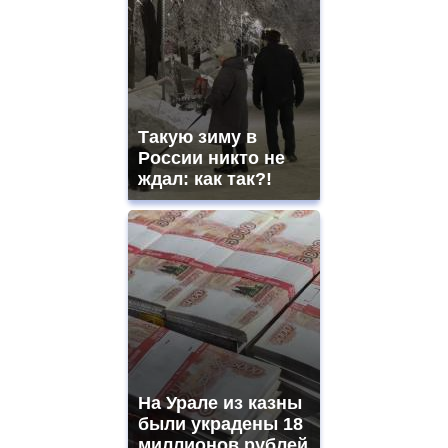
ladies
watches
for
sale.
best
vape
shops
Такую зиму в
site.
offer
России никто не
all
ждал: как так?!
kinds
of
high
quality
https://www.phoenix-
suns.ru/
which
you
need.
replica
franck
muller
На Урале из казны
rolex
были украдены 18
even
though
миллионов рублей