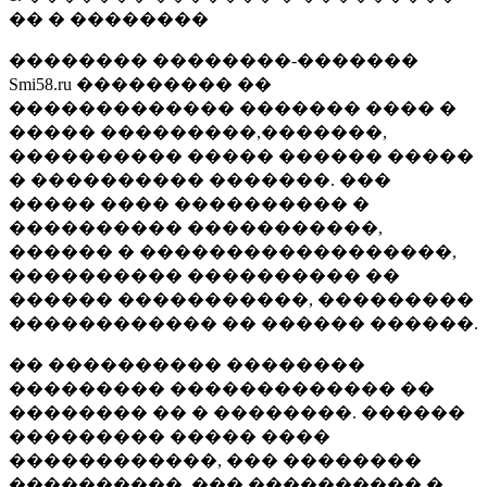
�� � ��������
�������� ��������-�������
Smi58.ru ��������� ��
������������� ������� ���� �
����� ���������,�������,
���������� ����� ������ �����
� ���������� �������. ���
����� ���� ���������� �
���������� �����������,
������ � ������������������,
���������� ���������� ��
������ �����������, ���������
������������ �� ������ ������.
�� ���������� ��������
��������� ������������� ��
�������� �� � ��������. ������
��������� ����� ����
������������, ��� ��������
����������, ��� ���������� �