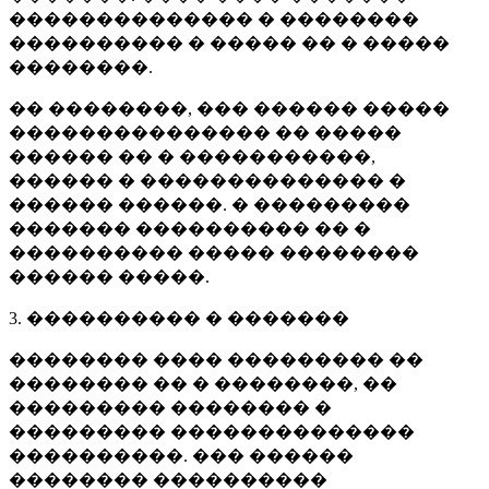
�������������� � ��������
���������� � ����� �� � �����
��������.
�� ��������, ��� ������ �����
��������������� �� �����
������ �� � �����������,
������ � �������������� �
������ ������. � ���������
������� ���������� �� �
���������� ����� ��������
������ �����.
3. ���������� � �������
�������� ���� ��������� ��
�������� �� � ��������, ��
��������� �������� �
��������� ��������������
����������. ��� ������
�������� ����������