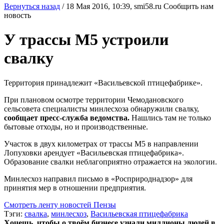
Вернуться назад
/
18 Мая 2016, 10:39,
smi58.ru
Сообщить нам
новость
У трассы М5 устроили
свалку
Территория принадлежит «Васильевской птицефабрике».
При плановом осмотре территории Чемодановского
сельсовета специалисты минлесхоза обнаружили свалку,
сообщает пресс-служба ведомства.
Нашлись там не только
бытовые отходы, но и производственные.
Участок в двух километрах от трассы М5 в направлении
Лопуховки арендует «Васильевская птицефабрика».
Образование свалки неблагоприятно отражается на экологии.
Минлесхоз направил письмо в «Росприроднадзор» для
принятия мер в отношении предприятия.
Смотреть ленту новостей Пензы
Тэги:
свалка
,
минлесхоз
,
Васильевская птицефабрика
Хочешь, чтобы о твоём бизнесе узнали миллионы людей в