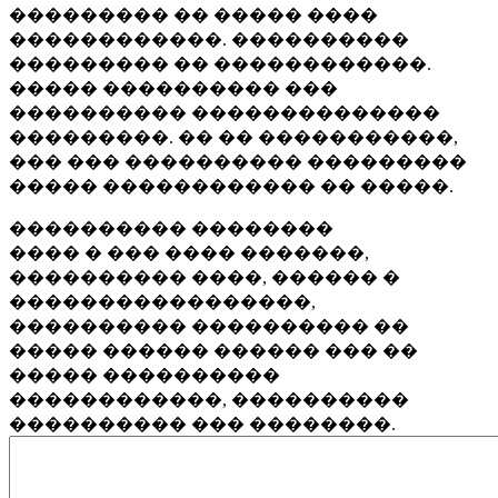
��������� �� ����� ����
������������. ����������
��������� �� ������������.
����� ���������� ���
���������� ��������������
���������. �� �� �����������,
��� ��� ���������� ���������
����� ������������ �� �����.
���������� ��������
���� � ��� ���� �������,
���������� ����, ������ �
�����������������,
���������� ���������� ��
����� ������ ������ ��� ��
����� ����������
������������, ����������
���������� ��� ��������.