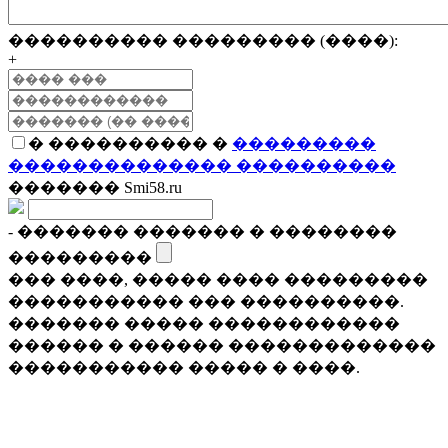
���������� ��������� (����):
+
� ���������� �
���������
�������������� ����������
������� Smi58.ru
- ������� ������� � ��������
���������
��� ����, ����� ���� ���������
����������� ��� ����������.
������� ����� ������������
������ � ������ �������������
����������� ����� � ����.