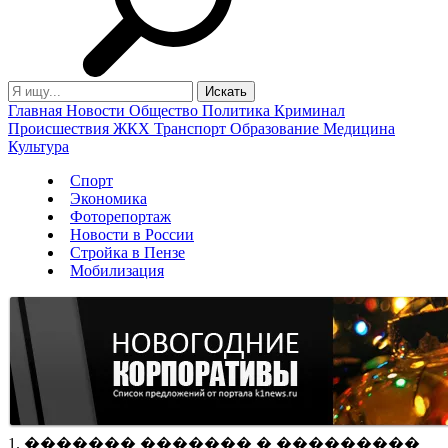
Главная
Новости
Общество
Политика
Криминал
Происшествия
ЖКХ
Транспорт
Образование
Медицина
Культура
Спорт
Экономика
Фоторепортаж
Новости в России
Стройка в Пензе
Мобилизация
1. ������� ������� � ���������