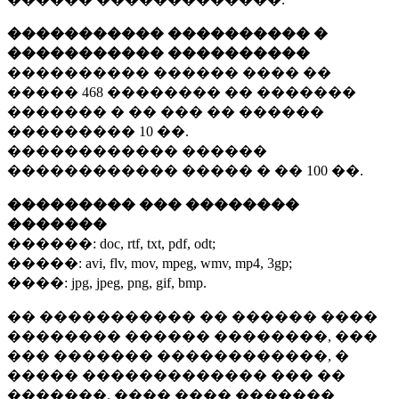
����������� ���������� �
����������� ����������
���������� ������ ���� ��
�����
468 ��������
�� �������
������� � �� ��� �� ������
���������
10 ��.
������������ ������
������������ ����� � ��
100 ��.
��������� ��� ��������
�������
������:
doc, rtf, txt, pdf, odt;
�����:
avi, flv, mov, mpeg, wmv, mp4, 3gp;
����:
jpg, jpeg, png, gif, bmp.
�� ����������� �� ������ ����
�������� ������ ��������, ���
��� ������� ������������, �
����� ������������� ��� ��
�������. ���� ���� �������