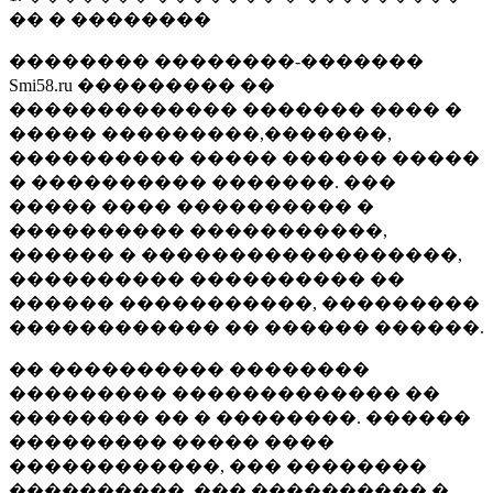
�� � ��������
�������� ��������-�������
Smi58.ru ��������� ��
������������� ������� ���� �
����� ���������,�������,
���������� ����� ������ �����
� ���������� �������. ���
����� ���� ���������� �
���������� �����������,
������ � ������������������,
���������� ���������� ��
������ �����������, ���������
������������ �� ������ ������.
�� ���������� ��������
��������� ������������� ��
�������� �� � ��������. ������
��������� ����� ����
������������, ��� ��������
����������, ��� ���������� �