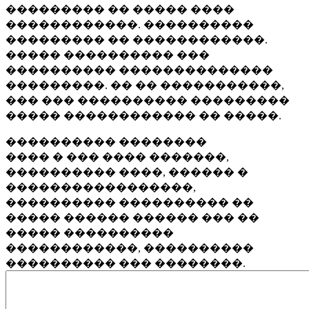
��������� �� ����� ����
������������. ����������
��������� �� ������������.
����� ���������� ���
���������� ��������������
���������. �� �� �����������,
��� ��� ���������� ���������
����� ������������ �� �����.
���������� ��������
���� � ��� ���� �������,
���������� ����, ������ �
�����������������,
���������� ���������� ��
����� ������ ������ ��� ��
����� ����������
������������, ����������
���������� ��� ��������.