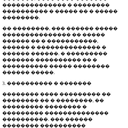
�������������� � ��������
���������� � ����� �� � �����
��������.
�� ��������, ��� ������ �����
��������������� �� �����
������ �� � �����������,
������ � �������������� �
������ ������. � ���������
������� ���������� �� �
���������� ����� ��������
������ �����.
3. ���������� � �������
�������� ���� ��������� ��
�������� �� � ��������, ��
��������� �������� �
��������� ��������������
����������. ��� ������
�������� ����������