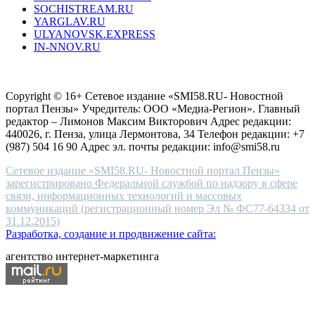
SOCHISTREAM.RU
outlet
YARGLAV.RU
is
ULYANOVSK.EXPRESS
the
IN-NNOV.RU
first
choice
Согласие на обработку персональных данных
Политика по
for
защите персональных данных
high-
Copyright © 16+ Сетевое издание «SMI58.RU- Новостной
end
портал Пензы» Учредитель: ООО «Медиа-Регион». Главный
people.
редактор – Лимонов Максим Викторович Адрес редакции:
440026, г. Пенза, улица Лермонтова, 34 Телефон редакции: +7
(987) 504 16 90 Адрес эл. почты редакции: info@smi58.ru
Сетевое издание «SMI58.RU- Новостной портал Пензы»
зарегистрировано Федеральной службой по надзору в сфере
связи, информационных технологий и массовых
коммуникаций (регистрационный номер Эл № ФС77-64334 от
31.12.2015)
Разработка, создание и продвижение сайта:
агентство интернет-маркетинга