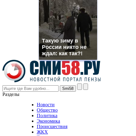
suns.ru/
which
you
need.
replica
franck
muller
Такую зиму в
rolex
России никто не
even
though
ждал: как так?!
the
prices
are
higher
however
visitors
nevertheless
Разделы
believe
that
Новости
good
Общество
value.
Политика
who
Экономика
sells
Происшествия
the
ЖКХ
best