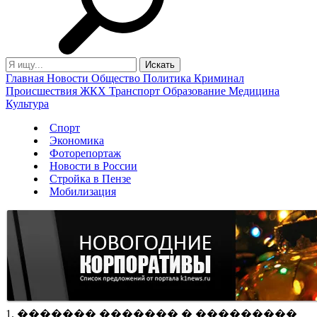
Главная
Новости
Общество
Политика
Криминал
Происшествия
ЖКХ
Транспорт
Образование
Медицина
Культура
Спорт
Экономика
Фоторепортаж
Новости в России
Стройка в Пензе
Мобилизация
1. ������� ������� � ���������