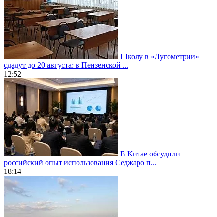
Школу в «Лугометрии»
сдадут до 20 августа: в Пензенской ...
12:52
В Китае обсудили
российский опыт использования Седжаро п...
18:14