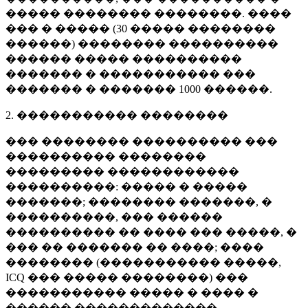
����� �������� ��������. ����
��� � ����� (
30 �����
��������
������) �������� ����������
������ ����� ����������
������� � ����������� ���
������� � �������
1000 ������
.
2. ����������� ��������
��� �������� ���������� ���
���������� ��������
��������� ������������
����������: ����� � �����
�������; �������� �������, �
����������, ��� ������
���������� �� ���� ��� �����, �
��� �� ������� �� ����; ����
�������� (����������� �����,
ICQ ��� ����� ��������) ���
����������� ����� � ���� �
������ �������������.