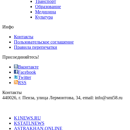
Транспорт
phyrevape.com
Образование
vape
Медицина
store
Культура
on
the
Инфо
pursuit
of
Контакты
the
Пользовательское соглашение
most
Правила перепечатки
effective
sophistication
Присоединяйтесь!
also
just
Вконтакте
the
Facebook
right
Twitter
blend
RSS
in
Контакты
creation
440026, г. Пенза, улица Лермонтова, 34, email: info@smi58.ru
completely
unique
Все порталы НМГ
dazzling
type.
K1NEWS.RU
reddit
KSTATI.NEWS
sevenfridayreplica.ru
ASTRAKHAN.ONLINE
sevenfriday