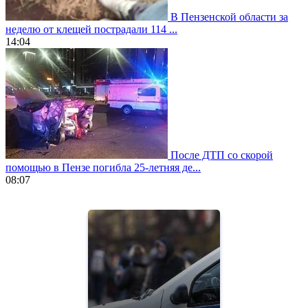
В Пензенской области за
неделю от клещей пострадали 114 ...
14:04
После ДТП со скорой
помощью в Пензе погибла 25-летняя де...
08:07
https://www.vapesstores.fr/
meilleure
cigarette
electronique
best
quality
aaa
swiss
movement.