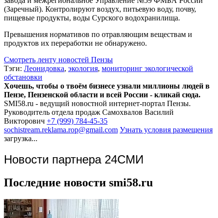
завода и межрегиональное Управление №59 ФМБА России
(Заречный). Контролируют воздух, питьевую воду, почву,
пищевые продукты, воды Сурского водохранилища.
Превышения нормативов по отравляющим веществам и
продуктов их переработки не обнаружено.
Смотреть ленту новостей Пензы
Тэги:
Леонидовка
,
экология
,
мониторинг экологической
обстановки
Хочешь, чтобы о твоём бизнесе узнали миллионы людей в
Пензе, Пензенской области и всей России - кликай сюда.
SMI58.ru - ведущий новостной интернет-портал Пензы.
Руководитель отдела продаж
Самохвалов Василий
Викторович
+7 (999) 784-45-35
sochistream.reklama.rop@gmail.com
Узнать условия размещения
загрузка...
Новости партнера 24СМИ
Последние новости smi58.ru