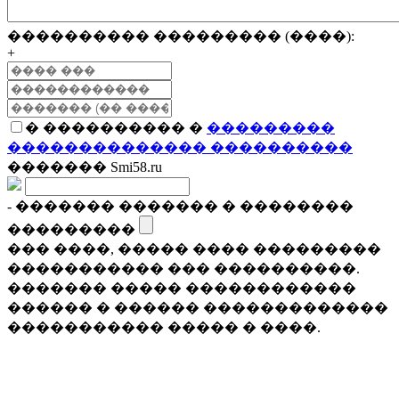
���������� ��������� (����):
+
� ���������� �
���������
�������������� ����������
������� Smi58.ru
- ������� ������� � ��������
���������
��� ����, ����� ���� ���������
����������� ��� ����������.
������� ����� ������������
������ � ������ �������������
����������� ����� � ����.