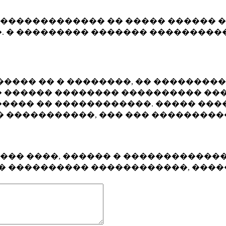
�������������� �� ����� ������ �
. � ��������� ������� ����������
���� �� � ��������, �� ��������
 ������ �������� ���������� ���
���� �� ������������. ����� ���
� �����������, ��� ��� ��������
���� ����, ������ � ������������
�� ���������� ������������, ���