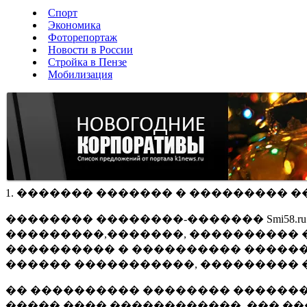
Спорт
Экономика
Фоторепортаж
Новости в России
Стройка в Пензе
Мобилизация
1. ������� ������� � ��������� �
�������� ��������-������� Smi58.
���������,�������, ���������� �
���������� � ���������� ������
������ �����������, ��������� 
�� ���������� �������� �������
����� ���� ������������, ��� ��