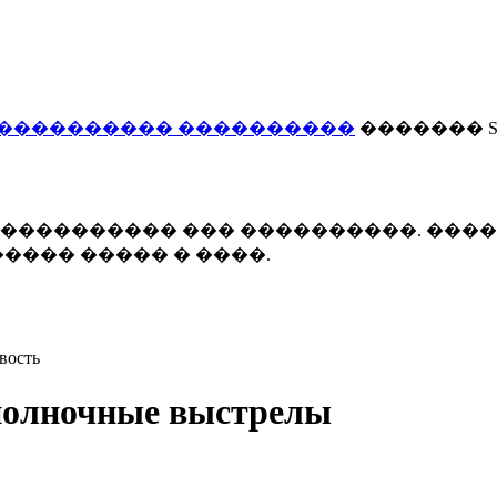
���������� ����������
������� Smi
 ����������� ��� ����������. ���
���� ����� � ����.
вость
полночные выстрелы