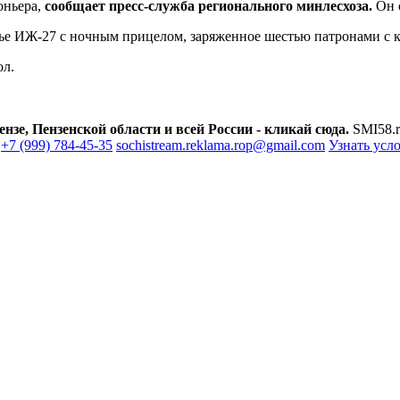
оньера,
сообщает пресс-служба регионального минлесхоза.
Он о
ье ИЖ-27 с ночным прицелом, заряженное шестью патронами с к
ол.
зе, Пензенской области и всей России - кликай сюда.
SMI58.r
+7 (999) 784-45-35
sochistream.reklama.rop@gmail.com
Узнать усл