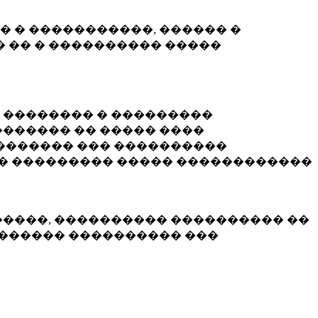
� � �����������, ������ �
 �� � ���������� �����
� �������� � ���������
������ �� ����� ����
������� ��� ����������
�� ��������� ����� ������������
�����, ���������� ���������� ��
������� ���������� ���