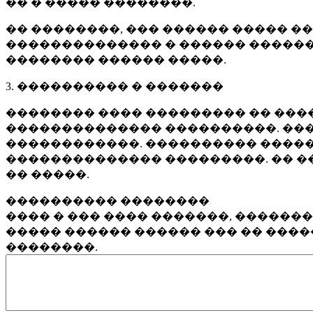
�� � ����� ��������.
�� ��������, ��� ������ ����� �
�������������� � ������ ������
�������� ������ �����.
3. ���������� � �������
�������� ���� ��������� �� ����
�������������� ����������. ���
������������. ���������� �����
�������������� ���������. �� �
�� �����.
���������� ��������
���� � ��� ���� �������, ������
����� ������ ������ ��� �� ���
��������.