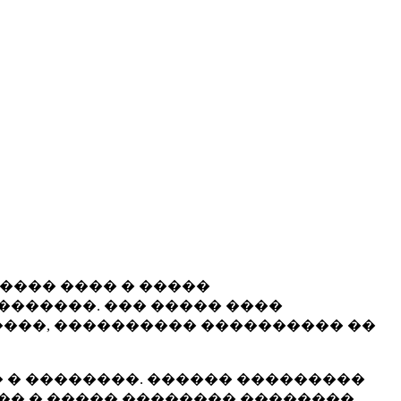
����� ���� � �����
�������. ��� ����� ����
���, ���������� ���������� ��
 � ��������. ������ ���������
�� � ����� �������� ��������.