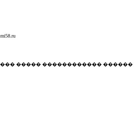
58.ru
���� ����� ������������ ������