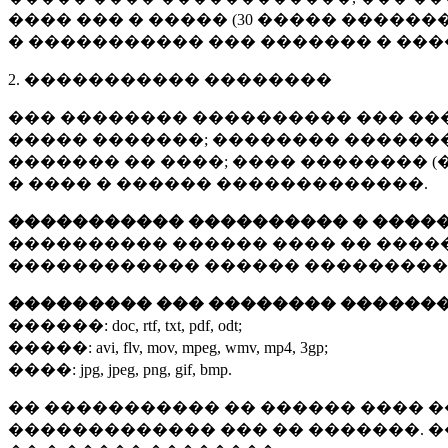
���� ��� � ����� (
30 �����
�������
� ����������� ��� ������� � ��
2. ����������� ��������
��� �������� ���������� ��� ��
����� �������; �������� �������,
������� �� ����; ���� �������� (
� ���� � ������ �������������.
����������� ���������� � ����
���������� ������ ���� �� ����
������������ ������ ���������
��������� ��� �������� ������
������:
doc, rtf, txt, pdf, odt;
�����:
avi, flv, mov, mpeg, wmv, mp4, 3gp;
����:
jpg, jpeg, png, gif, bmp.
�� ����������� �� ������ ���� �
������������� ��� �� �������. 