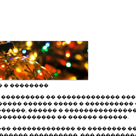
� � ��������
ru ��������� �� ������������� ��
���� ������ ����� � ���������� 
�����, ������ � ���������������
������������ �� ������ ������.
�� ������������� �� �������� ��
������ ����������, ��� ��������