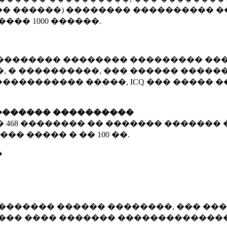
� ������) �������� ���������� �
�����
1000 ������
.
�������� �������� ��������� ���
 � ����������, ��� ������ �������
����������� �����, ICQ ��� �����
������� ����������
�
468 ��������
�� ������� ������� 
��� ����� � ��
100 ��.
�
������� ������ ��������, ��� ���
���� ���� ������� ��������������