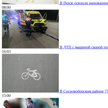
В Пензе освоили инновацион
08:00
В ДТП с машиной скорой пом
16:03
В Сосновоборском районе 77
15:00