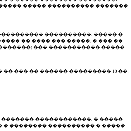
����� ����� ���������� �������
��������� ����������: ����� �
��� �� ���� ��� �����, � ��� ��
 ��������) ��� ����������� �����
� �� ��� �� ������ ���������
10 ��.
 ������� ������������, � �����
 � �������� ���������� � �����