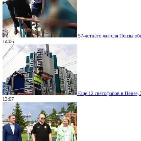
57-летнего жителя Пензы обв
14:06
Еще 12 светофоров в Пензе, 
13:07