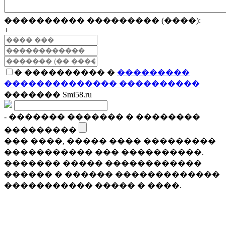
���������� ��������� (����):
+
� ���������� �
���������
�������������� ����������
������� Smi58.ru
- ������� ������� � ��������
���������
��� ����, ����� ���� ���������
����������� ��� ����������.
������� ����� ������������
������ � ������ �������������
����������� ����� � ����.