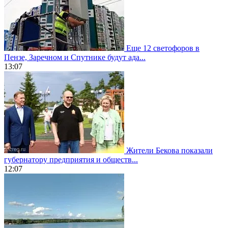
Еще 12 светофоров в
Пензе, Заречном и Спутнике будут ада...
13:07
Жители Бекова показали
губернатору предприятия и обществ...
12:07