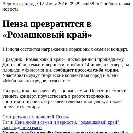
Вернуться назад
/
12 Июля 2016, 09:29,
smi58.ru
Сообщить нам
новость
Пенза превратится в
«Ромашковый край»
14 июля состоится награждение образцовых семей и концерт.
Праздник «Ромашковый край», посвященный прошедшему
Дню любви, семьи и верности, пройдет 14 июля, в четверг, на
площади у филармонии,
сообщает пресс-служба мэрии.
Участвовать будут творческие коллективы город и члены
«Мобильных отрядов студентов».
На празднике наградят образцовые семьи. Пензенцы смогут
увидеть концерт, поучаствовать в работе творческих,
спортивно-игровых и развлекательных площадок, а также
получат сувениры.
Смотреть ленту новостей Пензы
Тэги:
День любви семьи и верности
,
"ромашковый край"
,
награждение семей
Хочешь, чтобы о твоём бизнесе узнали миллионы людей в