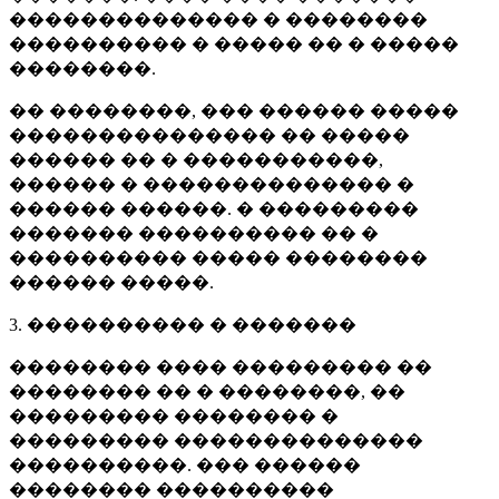
�������������� � ��������
���������� � ����� �� � �����
��������.
�� ��������, ��� ������ �����
��������������� �� �����
������ �� � �����������,
������ � �������������� �
������ ������. � ���������
������� ���������� �� �
���������� ����� ��������
������ �����.
3. ���������� � �������
�������� ���� ��������� ��
�������� �� � ��������, ��
��������� �������� �
��������� ��������������
����������. ��� ������
�������� ����������