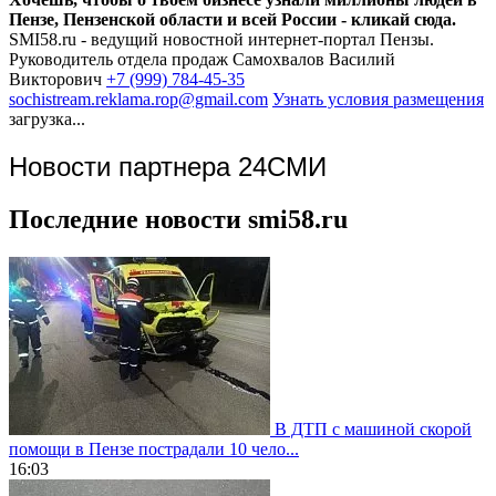
Пензе, Пензенской области и всей России - кликай сюда.
SMI58.ru - ведущий новостной интернет-портал Пензы.
Руководитель отдела продаж
Самохвалов Василий
Викторович
+7 (999) 784-45-35
sochistream.reklama.rop@gmail.com
Узнать условия размещения
загрузка...
Новости партнера 24СМИ
Последние новости smi58.ru
В ДТП с машиной скорой
помощи в Пензе пострадали 10 чело...
16:03