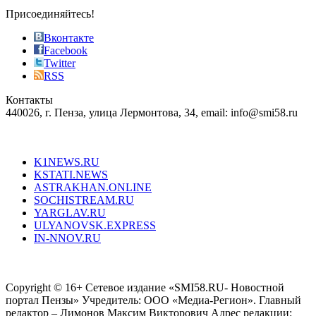
sophistication
Присоединяйтесь!
also
just
Вконтакте
the
Facebook
right
Twitter
blend
RSS
in
Контакты
creation
440026, г. Пенза, улица Лермонтова, 34, email: info@smi58.ru
completely
unique
Все порталы НМГ
dazzling
type.
K1NEWS.RU
reddit
KSTATI.NEWS
sevenfridayreplica.ru
ASTRAKHAN.ONLINE
sevenfriday
SOCHISTREAM.RU
outlet
YARGLAV.RU
is
ULYANOVSK.EXPRESS
the
IN-NNOV.RU
first
choice
Согласие на обработку персональных данных
Политика по
for
защите персональных данных
high-
Copyright © 16+ Сетевое издание «SMI58.RU- Новостной
end
портал Пензы» Учредитель: ООО «Медиа-Регион». Главный
people.
редактор – Лимонов Максим Викторович Адрес редакции: