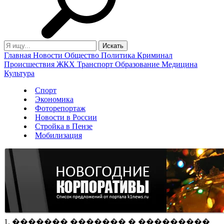
Главная
Новости
Общество
Политика
Криминал
Происшествия
ЖКХ
Транспорт
Образование
Медицина
Культура
Спорт
Экономика
Фоторепортаж
Новости в России
Стройка в Пензе
Мобилизация
1. ������� ������� � ���������