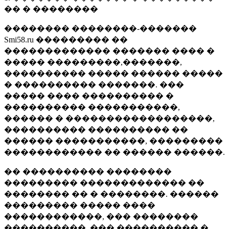
�� � ��������
�������� ��������-�������
Smi58.ru ��������� ��
������������� ������� ���� �
����� ���������,�������,
���������� ����� ������ �����
� ���������� �������. ���
����� ���� ���������� �
���������� �����������,
������ � ������������������,
���������� ���������� ��
������ �����������, ���������
������������ �� ������ ������.
�� ���������� ��������
��������� ������������� ��
�������� �� � ��������. ������
��������� ����� ����
������������, ��� ��������
����������, ��� ���������� �