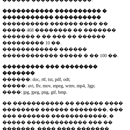
����������� ���������� �
����������� ����������
���������� ������ ���� ��
�����
468 ��������
�� �������
������� � �� ��� �� ������
���������
10 ��.
������������ ������
������������ ����� � ��
100 ��.
��������� ��� ��������
�������
������:
doc, rtf, txt, pdf, odt;
�����:
avi, flv, mov, mpeg, wmv, mp4, 3gp;
����:
jpg, jpeg, png, gif, bmp.
�� ����������� �� ������ ����
�������� ������ ��������, ���
��� ������� ������������, �
����� ������������� ��� ��
�������. ���� ���� �������