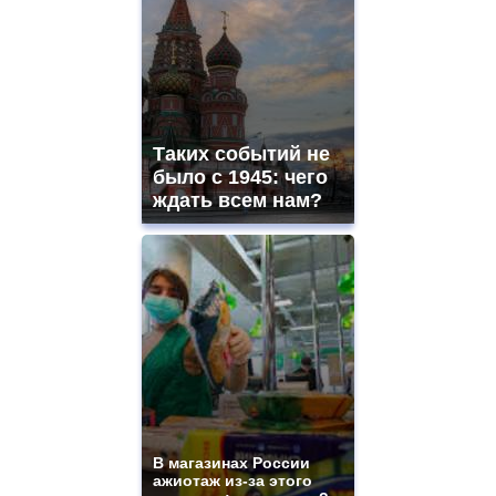
ladies
watches
for
sale.
best
vape
shops
Таких событий не
site.
offer
было с 1945: чего
all
ждать всем нам?
kinds
of
high
quality
https://www.phoenix-
suns.ru/
which
you
need.
replica
franck
muller
rolex
В магазинах России
even
ажиотаж из-за этого
though