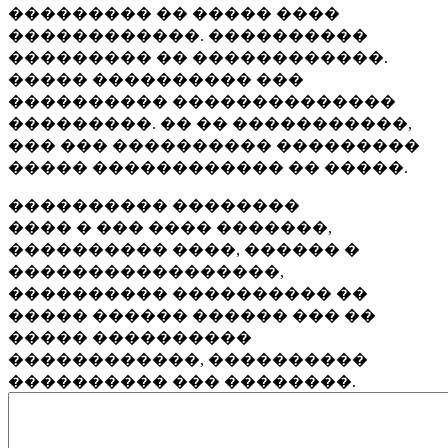
��������� �� ����� ����
������������. ����������
��������� �� ������������.
����� ���������� ���
���������� ��������������
���������. �� �� �����������,
��� ��� ���������� ���������
����� ������������ �� �����.
���������� ��������
���� � ��� ���� �������,
���������� ����, ������ �
�����������������,
���������� ���������� ��
����� ������ ������ ��� ��
����� ����������
������������, ����������
���������� ��� ��������.