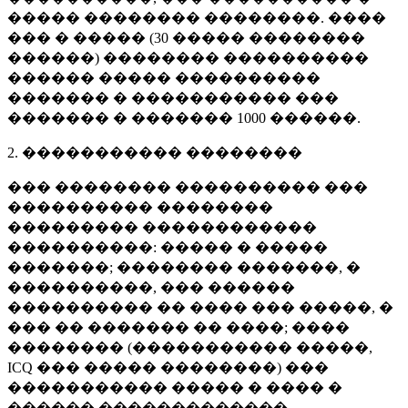
����� �������� ��������. ����
��� � ����� (
30 �����
��������
������) �������� ����������
������ ����� ����������
������� � ����������� ���
������� � �������
1000 ������
.
2. ����������� ��������
��� �������� ���������� ���
���������� ��������
��������� ������������
����������: ����� � �����
�������; �������� �������, �
����������, ��� ������
���������� �� ���� ��� �����, �
��� �� ������� �� ����; ����
�������� (����������� �����,
ICQ ��� ����� ��������) ���
����������� ����� � ���� �
������ �������������.