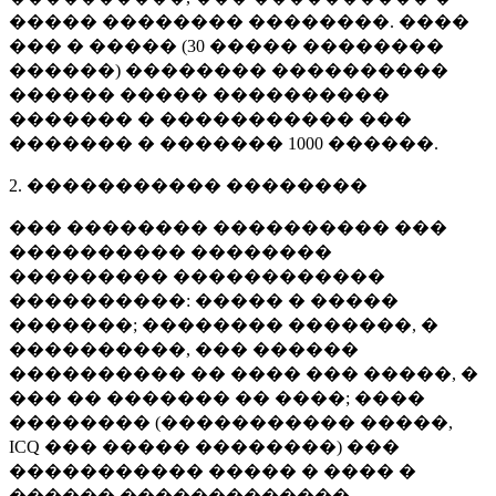
����� �������� ��������. ����
��� � ����� (
30 �����
��������
������) �������� ����������
������ ����� ����������
������� � ����������� ���
������� � �������
1000 ������
.
2. ����������� ��������
��� �������� ���������� ���
���������� ��������
��������� ������������
����������: ����� � �����
�������; �������� �������, �
����������, ��� ������
���������� �� ���� ��� �����, �
��� �� ������� �� ����; ����
�������� (����������� �����,
ICQ ��� ����� ��������) ���
����������� ����� � ���� �
������ �������������.