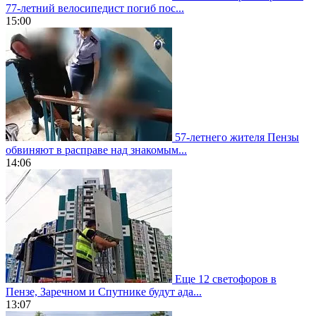
77-летний велосипедист погиб пос...
15:00
57-летнего жителя Пензы
обвиняют в расправе над знакомым...
14:06
Еще 12 светофоров в
Пензе, Заречном и Спутнике будут ада...
13:07