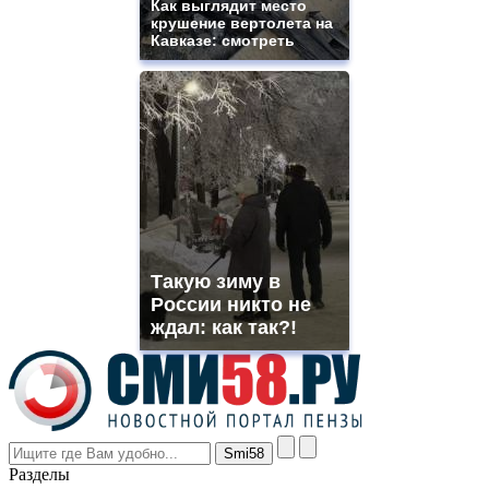
Как выглядит место
offer
крушение вертолета на
all
Кавказе: смотреть
kinds
of
high
quality
https://www.phoenix-
suns.ru/
which
you
need.
replica
franck
muller
Такую зиму в
rolex
России никто не
even
though
ждал: как так?!
the
prices
are
higher
however
visitors
nevertheless
Разделы
believe