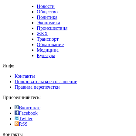
that
Новости
good
Общество
value.
Политика
who
Экономика
sells
Происшествия
the
ЖКХ
best
Транспорт
phyrevape.com
Образование
vape
Медицина
store
Культура
on
the
Инфо
pursuit
of
Контакты
the
Пользовательское соглашение
most
Правила перепечатки
effective
sophistication
Присоединяйтесь!
also
just
Вконтакте
the
Facebook
right
Twitter
blend
RSS
in
Контакты
creation