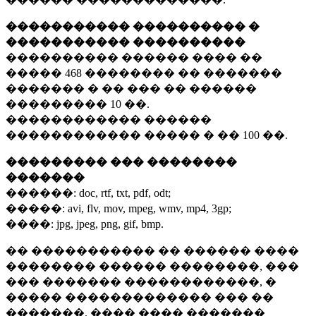
����������� ���������� �
����������� ����������
���������� ������ ���� ��
�����
468 ��������
�� �������
������� � �� ��� �� ������
���������
10 ��.
������������ ������
������������ ����� � ��
100 ��.
��������� ��� ��������
�������
������:
doc, rtf, txt, pdf, odt;
�����:
avi, flv, mov, mpeg, wmv, mp4, 3gp;
����:
jpg, jpeg, png, gif, bmp.
�� ����������� �� ������ ����
�������� ������ ��������, ���
��� ������� ������������, �
����� ������������� ��� ��
�������. ���� ���� �������