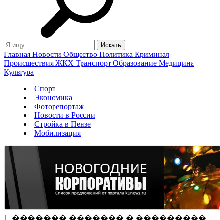
Главная
Новости
Общество
Политика
Криминал
Происшествия
ЖКХ
Транспорт
Образование
Медицина
Культура
Спорт
Экономика
Фоторепортаж
Новости в России
Стройка в Пензе
Мобилизация
1. ������� ������� � ���������