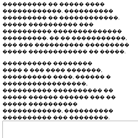
��������� �� ����� ����
������������. ����������
��������� �� ������������.
����� ���������� ���
���������� ��������������
���������. �� �� �����������,
��� ��� ���������� ���������
����� ������������ �� �����.
���������� ��������
���� � ��� ���� �������,
���������� ����, ������ �
�����������������,
���������� ���������� ��
����� ������ ������ ��� ��
����� ����������
������������, ����������
���������� ��� ��������.