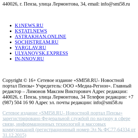
440026, г. Пенза, улица Лермонтова, 34, email: info@smi58.ru
completely
unique
Все порталы НМГ
dazzling
type.
K1NEWS.RU
reddit
KSTATI.NEWS
sevenfridayreplica.ru
ASTRAKHAN.ONLINE
sevenfriday
SOCHISTREAM.RU
outlet
YARGLAV.RU
is
ULYANOVSK.EXPRESS
the
IN-NNOV.RU
first
choice
Согласие на обработку персональных данных
Политика по
for
защите персональных данных
high-
Copyright © 16+ Сетевое издание «SMI58.RU- Новостной
end
портал Пензы» Учредитель: ООО «Медиа-Регион». Главный
people.
редактор – Лимонов Максим Викторович Адрес редакции:
440026, г. Пенза, улица Лермонтова, 34 Телефон редакции: +7
(987) 504 16 90 Адрес эл. почты редакции: info@smi58.ru
Сетевое издание «SMI58.RU- Новостной портал Пензы»
зарегистрировано Федеральной службой по надзору в сфере
связи, информационных технологий и массовых
коммуникаций (регистрационный номер Эл № ФС77-64334 от
31.12.2015)