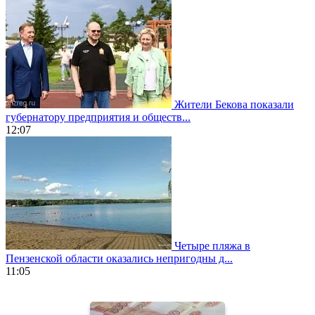
Жители Бекова показали
губернатору предприятия и обществ...
12:07
Четыре пляжа в
Пензенской области оказались непригодны д...
11:05
https://www.vapesstores.fr/
meilleure