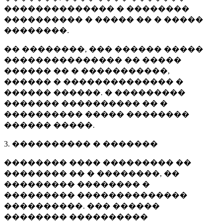
�������������� � ��������
���������� � ����� �� � �����
��������.
�� ��������, ��� ������ �����
��������������� �� �����
������ �� � �����������,
������ � �������������� �
������ ������. � ���������
������� ���������� �� �
���������� ����� ��������
������ �����.
3. ���������� � �������
�������� ���� ��������� ��
�������� �� � ��������, ��
��������� �������� �
��������� ��������������
����������. ��� ������
�������� ����������