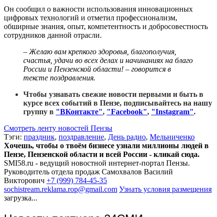
Он сообщил о важности использования инновационных
цифровых технологий и отметил профессионализм,
обширные знания, опыт, компетентность и добросовестность
сотрудников данной отрасли.
– Желаю вам крепкого здоровья, благополучия,
счастья, удачи во всех делах и начинаниях на благо
России и Пензенской области! – говорится в
тексте поздравления.
Чтобы узнавать свежие новости первыми и быть в
курсе всех событий в Пензе, подписывайтесь на нашу
группу в
"ВКонтакте"
,
"
Facebook"
,
"Instagram"
.
Смотреть ленту новостей Пензы
Тэги:
праздник
,
поздравление
,
День радио
,
Мельниченко
Хочешь, чтобы о твоём бизнесе узнали миллионы людей в
Пензе, Пензенской области и всей России - кликай сюда.
SMI58.ru - ведущий новостной интернет-портал Пензы.
Руководитель отдела продаж
Самохвалов Василий
Викторович
+7 (999) 784-45-35
sochistream.reklama.rop@gmail.com
Узнать условия размещения
загрузка...