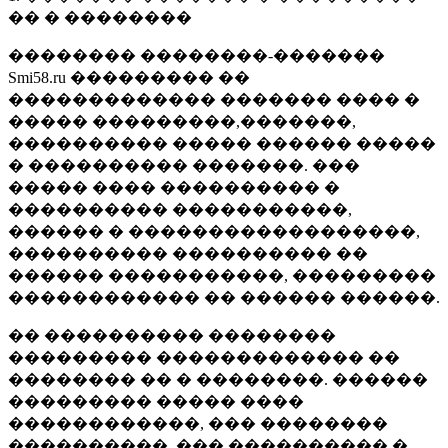
�� � ��������
�������� ��������-�������
Smi58.ru ��������� ��
������������� ������� ���� �
����� ���������,�������,
���������� ����� ������ �����
� ���������� �������. ���
����� ���� ���������� �
���������� �����������,
������ � ������������������,
���������� ���������� ��
������ �����������, ���������
������������ �� ������ ������.
�� ���������� ��������
��������� ������������� ��
�������� �� � ��������. ������
��������� ����� ����
������������, ��� ��������
����������, ��� ���������� �