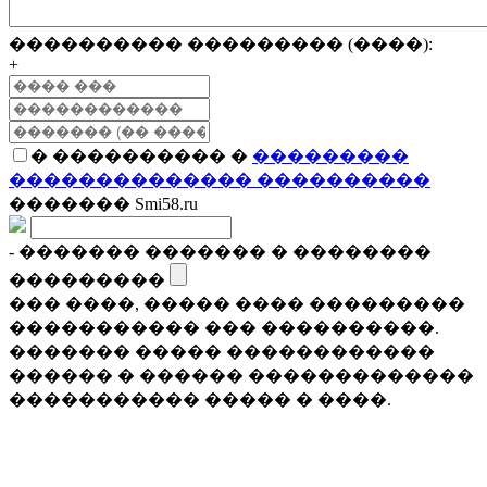
���������� ��������� (����):
+
� ���������� �
���������
�������������� ����������
������� Smi58.ru
- ������� ������� � ��������
���������
��� ����, ����� ���� ���������
����������� ��� ����������.
������� ����� ������������
������ � ������ �������������
����������� ����� � ����.