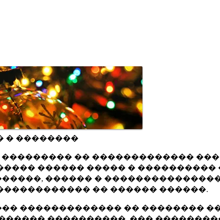
� � ��������
ru ��������� �� ������������� ��
���� ������ ����� � ���������� 
�����, ������ � ���������������
������������ �� ������ ������.
�� ������������� �� �������� ��
������ ����������, ��� ��������