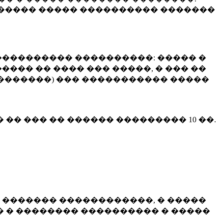
����� ����� ���������� �������
��������� ����������: ����� �
��� �� ���� ��� �����, � ��� ��
 ��������) ��� ����������� �����
� �� ��� �� ������ ���������
10 ��.
 ������� ������������, � �����
 � �������� ���������� � �����