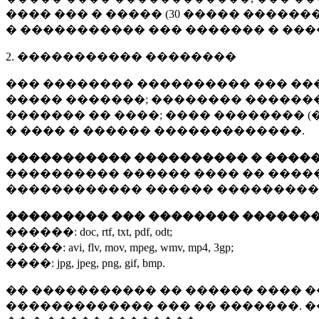
���� ��� � ����� (
30 �����
�������
� ����������� ��� ������� � ��
2. ����������� ��������
��� �������� ���������� ��� ��
����� �������; �������� �������,
������� �� ����; ���� �������� (
� ���� � ������ �������������.
����������� ���������� � ����
���������� ������ ���� �� ����
������������ ������ ���������
��������� ��� �������� ������
������:
doc, rtf, txt, pdf, odt;
�����:
avi, flv, mov, mpeg, wmv, mp4, 3gp;
����:
jpg, jpeg, png, gif, bmp.
�� ����������� �� ������ ���� �
������������� ��� �� �������. 