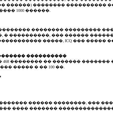
� ������) �������� ���������� �
�����
1000 ������
.
�������� �������� ��������� ���
 � ����������, ��� ������ �������
����������� �����, ICQ ��� �����
������� ����������
�
468 ��������
�� ������� ������� 
��� ����� � ��
100 ��.
�
������� ������ ��������, ��� ���
���� ���� ������� ��������������