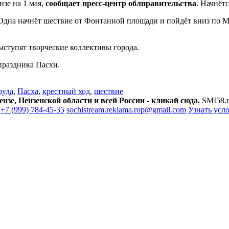
зе на 1 мая,
сообщает пресс-центр облправительства
. Начнёт
Одна начнёт шествие от Фонтанной площади и пойдёт вниз по Мо
ыступят творческие коллективы города.
 праздника Пасхи.
руда
,
Пасха
,
крестный ход
,
шествие
зе, Пензенской области и всей России - кликай сюда.
SMI58.r
+7 (999) 784-45-35
sochistream.reklama.rop@gmail.com
Узнать усл