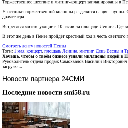
Торжественное шествие и митинг-концерт запланированы в Пен
Участники торжественной колонны разделятся на две группы. 
драмтеатра.
Встретятся митингующие в 10 часов на площади Ленина. Где в
В этот же день в Пензе пройдёт крестный ход в честь светлого
Смотреть ленту новостей Пензы
Тэги:
1 мая
,
концерт
,
площадь Ленина
,
митинг
,
День Весны и Т
Хочешь, чтобы о твоём бизнесе узнали миллионы людей в Пен
Руководитель отдела продаж
Самохвалов Василий Викторович
загрузка...
Новости партнера 24СМИ
Последние новости smi58.ru