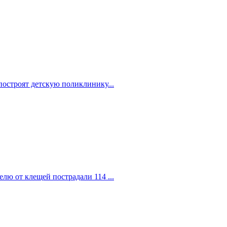
построят детскую поликлинику...
елю от клещей пострадали 114 ...