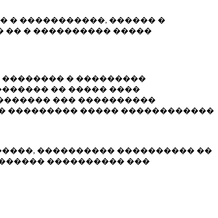
� � �����������, ������ �
 �� � ���������� �����
� �������� � ���������
������ �� ����� ����
������� ��� ����������
�� ��������� ����� ������������
�����, ���������� ���������� ��
������� ���������� ���