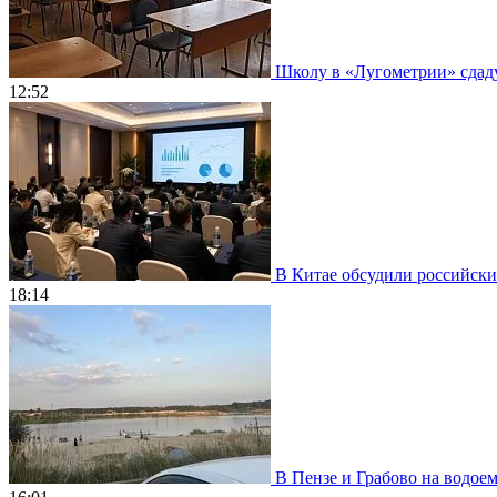
Школу в «Лугометрии» сдадут
12:52
В Китае обсудили российски
18:14
В Пензе и Грабово на водое