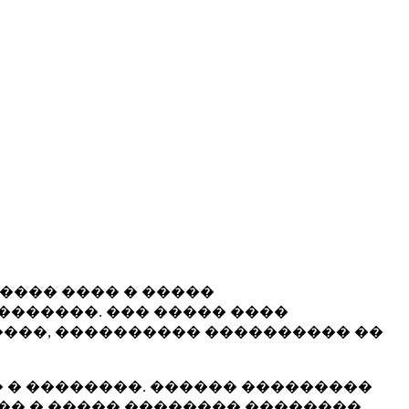
����� ���� � �����
�������. ��� ����� ����
���, ���������� ���������� ��
 � ��������. ������ ���������
�� � ����� �������� ��������.