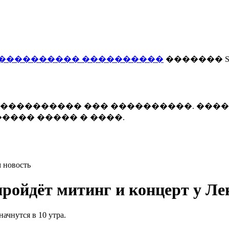
���������� ����������
������� Smi
 ����������� ��� ����������. ���
���� ����� � ����.
 новость
пройдёт митинг и концерт у Ле
ачнутся в 10 утра.