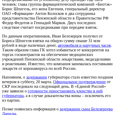
человек: глава группы фармацевтический компаний «Биотэк»
Борис Шпигель, его жена Евгения, генеральный директор
ОАО «Фармация» Антон Колосков и два сотрудника
представительства Пензенской области в Правительстве РФ
Федор Федотов и Геннадий Марков. Двух последних
следствие считает посредниками при передаче взяток.
По данным оперативников, Иван Белозерцев получил от
Бориса Шпигеля взятки на общую сумму свыше 31 млн
рублей в виде наличных денег,
автомобиля и наручных часов
.
Таким образом глава ГК хотел избавиться от конкурентов на
торгах госконтрактов на обеспечение медицинских
учреждений Пензенской области лекарствами, медизделиями
и реактивами. Известно, что компания занималась поставками
лекарств от коронавируса по всей России.
Напомним, о
задержании
губернатора стало известно поздним
вечером в субботу, 20 марта.
Официальное подтверждение
от
СКР последовало на следующий день. В «Единой Россий»
уже заявили о
готовности приостановить членство в ней
губернатора
, а в случае доказательства вины – исключить его
из партии.
Позже появилась информация о
задержании сына Белозерцева
Данилы
.