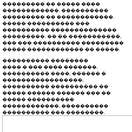
��������� �� ����� ����
������������. ����������
��������� �� ������������.
����� ���������� ���
���������� ��������������
���������. �� �� �����������,
��� ��� ���������� ���������
����� ������������ �� �����.
���������� ��������
���� � ��� ���� �������,
���������� ����, ������ �
�����������������,
���������� ���������� ��
����� ������ ������ ��� ��
����� ����������
������������, ����������
���������� ��� ��������.