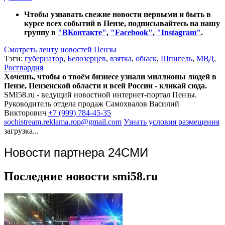
Чтобы узнавать свежие новости первыми и быть в
курсе всех событий в Пензе, подписывайтесь на нашу
группу в
"ВКонтакте"
,
"Facebook"
,
"Instagram"
.
Смотреть ленту новостей Пензы
Тэги:
губернатор
,
Белозерцев
,
взятка
,
обыск
,
Шпигель
,
МВД
,
Росгвардия
Хочешь, чтобы о твоём бизнесе узнали миллионы людей в
Пензе, Пензенской области и всей России - кликай сюда.
SMI58.ru - ведущий новостной интернет-портал Пензы.
Руководитель отдела продаж
Самохвалов Василий
Викторович
+7 (999) 784-45-35
sochistream.reklama.rop@gmail.com
Узнать условия размещения
загрузка...
Новости партнера 24СМИ
Последние новости smi58.ru