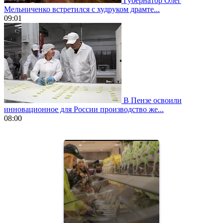
Губернатор Олег
Мельниченко встретился с худруком драмте...
09:01
В Пензе освоили
инновационное для России производство же...
08:00
https://www.vapesstores.fr/
meilleure
cigarette
electronique
best
quality
aaa
swiss
movement.
https://gradewatches.to/