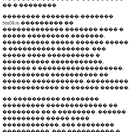
�� � ��������
�������� ��������-�������
Smi58.ru ��������� ��
������������� ������� ���� �
����� ���������,�������,
���������� ����� ������ �����
� ���������� �������. ���
����� ���� ���������� �
���������� �����������,
������ � ������������������,
���������� ���������� ��
������ �����������, ���������
������������ �� ������ ������.
�� ���������� ��������
��������� ������������� ��
�������� �� � ��������. ������
��������� ����� ����
������������, ��� ��������
����������, ��� ���������� �