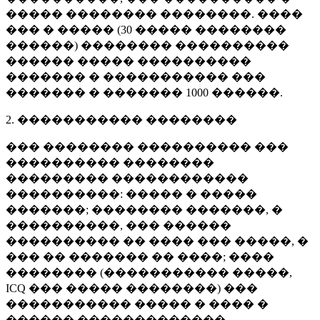
����� �������� ��������. ����
��� � ����� (
30 �����
��������
������) �������� ����������
������ ����� ����������
������� � ����������� ���
������� � �������
1000 ������
.
2. ����������� ��������
��� �������� ���������� ���
���������� ��������
��������� ������������
����������: ����� � �����
�������; �������� �������, �
����������, ��� ������
���������� �� ���� ��� �����, �
��� �� ������� �� ����; ����
�������� (����������� �����,
ICQ ��� ����� ��������) ���
����������� ����� � ���� �
������ �������������.