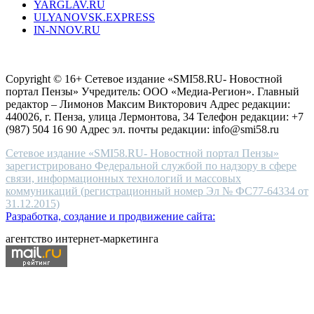
YARGLAV.RU
is
ULYANOVSK.EXPRESS
the
IN-NNOV.RU
first
choice
Согласие на обработку персональных данных
Политика по
for
защите персональных данных
high-
Copyright © 16+ Сетевое издание «SMI58.RU- Новостной
end
портал Пензы» Учредитель: ООО «Медиа-Регион». Главный
people.
редактор – Лимонов Максим Викторович Адрес редакции:
440026, г. Пенза, улица Лермонтова, 34 Телефон редакции: +7
(987) 504 16 90 Адрес эл. почты редакции: info@smi58.ru
Сетевое издание «SMI58.RU- Новостной портал Пензы»
зарегистрировано Федеральной службой по надзору в сфере
связи, информационных технологий и массовых
коммуникаций (регистрационный номер Эл № ФС77-64334 от
31.12.2015)
Разработка, создание и продвижение сайта:
агентство интернет-маркетинга