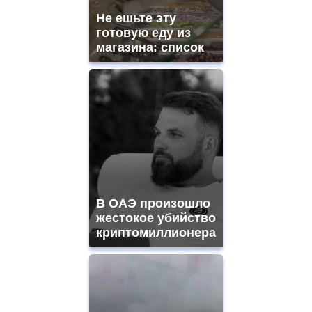
mens
and
Не ешьте эту
ladies
готовую еду из
watches
магазина: список
for
sale.
https://www.replicasrelojes.to/
mens
and
ladies
watches
for
sale.
best
vape
shops
В ОАЭ произошло
site.
offer
жестокое убийство
all
криптомиллионера
kinds
of
high
quality
https://www.phoenix-
suns.ru/