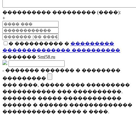
���������� ��������� (����):
+
� ���������� �
���������
�������������� ����������
������� Smi58.ru
- ������� ������� � ��������
���������
��� ����, ����� ���� ���������
����������� ��� ����������.
������� ����� ������������
������ � ������ �������������
����������� ����� � ����.