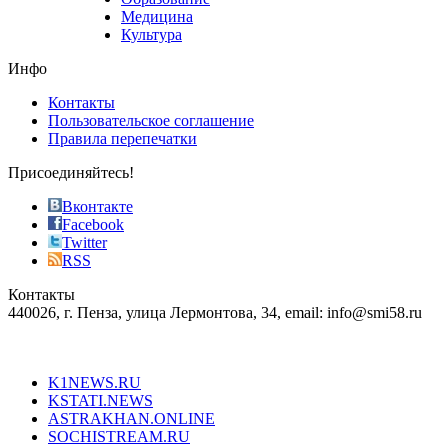
vape
Медицина
store
Культура
on
the
Инфо
pursuit
of
Контакты
the
Пользовательское соглашение
most
Правила перепечатки
effective
sophistication
Присоединяйтесь!
also
just
Вконтакте
the
Facebook
right
Twitter
blend
RSS
in
Контакты
creation
440026, г. Пенза, улица Лермонтова, 34, email: info@smi58.ru
completely
unique
Все порталы НМГ
dazzling
type.
K1NEWS.RU
reddit
KSTATI.NEWS
sevenfridayreplica.ru
ASTRAKHAN.ONLINE
sevenfriday
SOCHISTREAM.RU
outlet