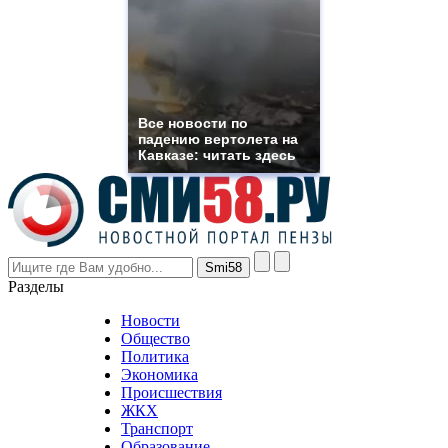
which
you
need.
replica
franck
muller
rolex
Все новости по
even
падению вертолета на
though
Кавказе: читать здесь
the
prices
are
higher
however
visitors
nevertheless
Разделы
believe
that
Новости
good
Общество
value.
Политика
who
Экономика
sells
Происшествия
the
ЖКХ
best
Транспорт
phyrevape.com
Образование