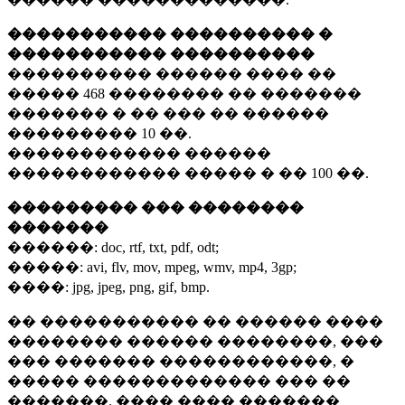
����������� ���������� �
����������� ����������
���������� ������ ���� ��
�����
468 ��������
�� �������
������� � �� ��� �� ������
���������
10 ��.
������������ ������
������������ ����� � ��
100 ��.
��������� ��� ��������
�������
������:
doc, rtf, txt, pdf, odt;
�����:
avi, flv, mov, mpeg, wmv, mp4, 3gp;
����:
jpg, jpeg, png, gif, bmp.
�� ����������� �� ������ ����
�������� ������ ��������, ���
��� ������� ������������, �
����� ������������� ��� ��
�������. ���� ���� �������