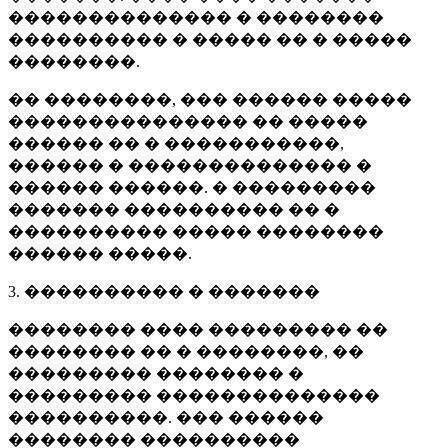
�������������� � ��������
���������� � ����� �� � �����
��������.
�� ��������, ��� ������ �����
��������������� �� �����
������ �� � �����������,
������ � �������������� �
������ ������. � ���������
������� ���������� �� �
���������� ����� ��������
������ �����.
3. ���������� � �������
�������� ���� ��������� ��
�������� �� � ��������, ��
��������� �������� �
��������� ��������������
����������. ��� ������
�������� ����������