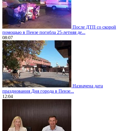
После ДТП со скорой
помощью в Пензе погибла 25-летняя де...
08:07
Назначена дата
празднования Дня города в Пензе...
12:04