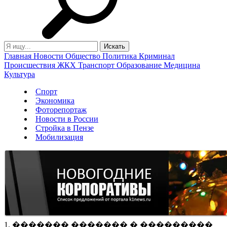
Главная
Новости
Общество
Политика
Криминал
Происшествия
ЖКХ
Транспорт
Образование
Медицина
Культура
Спорт
Экономика
Фоторепортаж
Новости в России
Стройка в Пензе
Мобилизация
1. ������� ������� � ���������