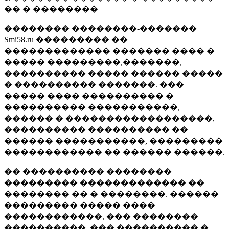
�� � ��������
�������� ��������-�������
Smi58.ru ��������� ��
������������� ������� ���� �
����� ���������,�������,
���������� ����� ������ �����
� ���������� �������. ���
����� ���� ���������� �
���������� �����������,
������ � ������������������,
���������� ���������� ��
������ �����������, ���������
������������ �� ������ ������.
�� ���������� ��������
��������� ������������� ��
�������� �� � ��������. ������
��������� ����� ����
������������, ��� ��������
����������, ��� ���������� �