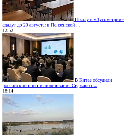
Школу в «Лугометрии»
сдадут до 20 августа: в Пензенской ...
12:52
В Китае обсудили
российский опыт использования Седжаро п...
18:14