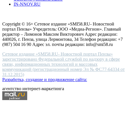
IN-NNOV.RU
first
choice
Согласие на обработку персональных данных
Политика по
for
защите персональных данных
high-
Copyright © 16+ Сетевое издание «SMI58.RU- Новостной
end
портал Пензы» Учредитель: ООО «Медиа-Регион». Главный
people.
редактор – Лимонов Максим Викторович Адрес редакции:
440026, г. Пенза, улица Лермонтова, 34 Телефон редакции: +7
(987) 504 16 90 Адрес эл. почты редакции: info@smi58.ru
Сетевое издание «SMI58.RU- Новостной портал Пензы»
зарегистрировано Федеральной службой по надзору в сфере
связи, информационных технологий и массовых
коммуникаций (регистрационный номер Эл № ФС77-64334 от
31.12.2015)
Разработка, создание и продвижение сайта:
агентство интернет-маркетинга