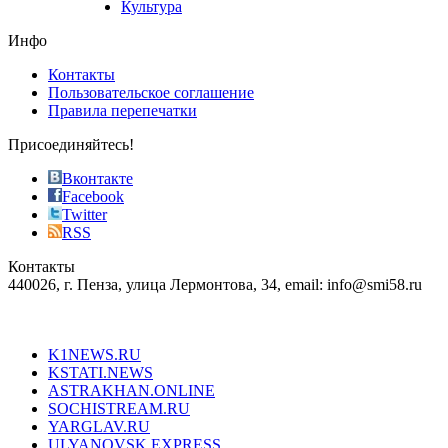
Культура
on
the
Инфо
pursuit
of
Контакты
the
Пользовательское соглашение
most
Правила перепечатки
effective
sophistication
Присоединяйтесь!
also
just
Вконтакте
the
Facebook
right
Twitter
blend
RSS
in
Контакты
creation
440026, г. Пенза, улица Лермонтова, 34, email: info@smi58.ru
completely
unique
Все порталы НМГ
dazzling
type.
K1NEWS.RU
reddit
KSTATI.NEWS
sevenfridayreplica.ru
ASTRAKHAN.ONLINE
sevenfriday
SOCHISTREAM.RU
outlet
YARGLAV.RU
is
ULYANOVSK.EXPRESS
the