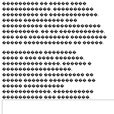
��������� �� ����� ����
������������. ����������
��������� �� ������������.
����� ���������� ���
���������� ��������������
���������. �� �� �����������,
��� ��� ���������� ���������
����� ������������ �� �����.
���������� ��������
���� � ��� ���� �������,
���������� ����, ������ �
�����������������,
���������� ���������� ��
����� ������ ������ ��� ��
����� ����������
������������, ����������
���������� ��� ��������.