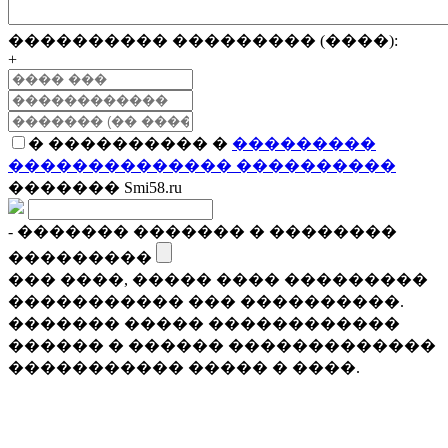
���������� ��������� (����):
+
� ���������� �
���������
�������������� ����������
������� Smi58.ru
- ������� ������� � ��������
���������
��� ����, ����� ���� ���������
����������� ��� ����������.
������� ����� ������������
������ � ������ �������������
����������� ����� � ����.