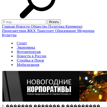
Главная
Новости
Общество
Политика
Криминал
Происшествия
ЖКХ
Транспорт
Образование
Медицина
Культура
Спорт
Экономика
Фоторепортаж
Новости в России
Стройка в Пензе
Мобилизация
1. ������� ������� � ���������