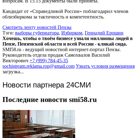
вопросам. В 15.15 документы были приняты.
Кандидат от «Справедливой России» поблагодарил членов
облизбиркома за тактичность и компетентность.
Смотреть ленту новостей Пензы
Тэги:
выборы губернатора
,
Избирком
,
Геннадий Ерошин
Хочешь, чтобы о твоём бизнесе узнали миллионы людей в
Пензе, Пензенской области и всей России - кликай сюда.
SMI58.ru - ведущий новостной интернет-портал Пензы.
Руководитель отдела продаж
Самохвалов Василий
Викторович
+7 (999) 784-45-35
sochistream.reklama.rop@gmail.com
Узнать условия размещения
загрузка...
Новости партнера 24СМИ
Последние новости smi58.ru