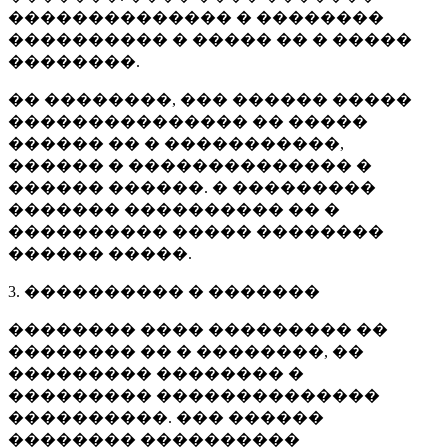
�������������� � ��������
���������� � ����� �� � �����
��������.
�� ��������, ��� ������ �����
��������������� �� �����
������ �� � �����������,
������ � �������������� �
������ ������. � ���������
������� ���������� �� �
���������� ����� ��������
������ �����.
3. ���������� � �������
�������� ���� ��������� ��
�������� �� � ��������, ��
��������� �������� �
��������� ��������������
����������. ��� ������
�������� ����������