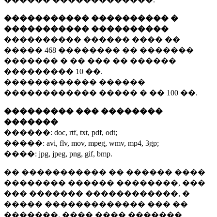
����������� ���������� �
����������� ����������
���������� ������ ���� ��
�����
468 ��������
�� �������
������� � �� ��� �� ������
���������
10 ��.
������������ ������
������������ ����� � ��
100 ��.
��������� ��� ��������
�������
������:
doc, rtf, txt, pdf, odt;
�����:
avi, flv, mov, mpeg, wmv, mp4, 3gp;
����:
jpg, jpeg, png, gif, bmp.
�� ����������� �� ������ ����
�������� ������ ��������, ���
��� ������� ������������, �
����� ������������� ��� ��
�������. ���� ���� �������