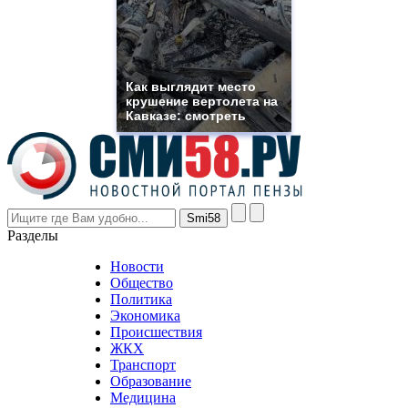
need.
replica
franck
muller
rolex
Как выглядит место
even
крушение вертолета на
though
Кавказе: смотреть
the
prices
are
higher
however
visitors
nevertheless
Разделы
believe
that
Новости
good
Общество
value.
Политика
who
Экономика
sells
Происшествия
the
ЖКХ
best
Транспорт
phyrevape.com
Образование
vape
Медицина
store