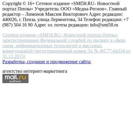
Copyright © 16+ Сетевое издание «SMI58.RU- Новостной
end
портал Пензы» Учредитель: ООО «Медиа-Регион». Главный
people.
редактор – Лимонов Максим Викторович Адрес редакции:
440026, г. Пенза, улица Лермонтова, 34 Телефон редакции: +7
(987) 504 16 90 Адрес эл. почты редакции: info@smi58.ru
Сетевое издание «SMI58.RU- Новостной портал Пензы»
зарегистрировано Федеральной службой по надзору в сфере
связи, информационных технологий и массовых
коммуникаций (регистрационный номер Эл № ФС77-64334 от
31.12.2015)
Разработка, создание и продвижение сайта:
агентство интернет-маркетинга