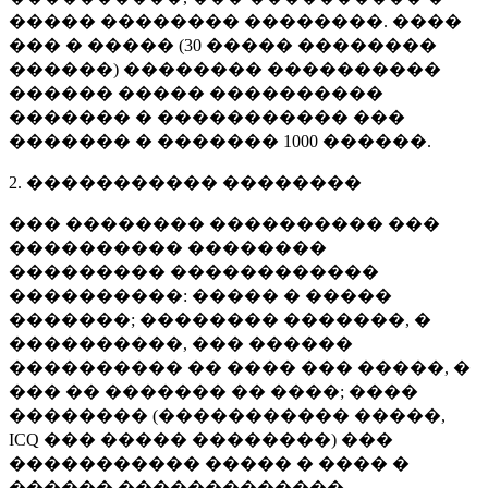
����� �������� ��������. ����
��� � ����� (
30 �����
��������
������) �������� ����������
������ ����� ����������
������� � ����������� ���
������� � �������
1000 ������
.
2. ����������� ��������
��� �������� ���������� ���
���������� ��������
��������� ������������
����������: ����� � �����
�������; �������� �������, �
����������, ��� ������
���������� �� ���� ��� �����, �
��� �� ������� �� ����; ����
�������� (����������� �����,
ICQ ��� ����� ��������) ���
����������� ����� � ���� �
������ �������������.