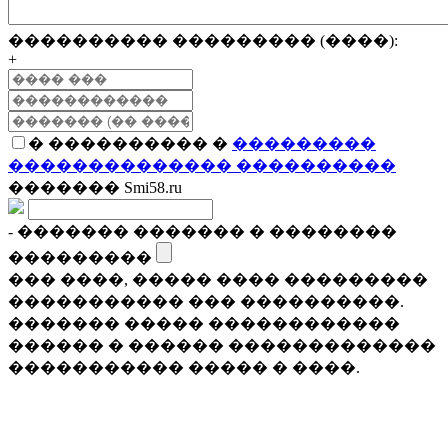
���������� ��������� (����):
+
� ���������� �
���������
�������������� ����������
������� Smi58.ru
- ������� ������� � ��������
���������
��� ����, ����� ���� ���������
����������� ��� ����������.
������� ����� ������������
������ � ������ �������������
����������� ����� � ����.