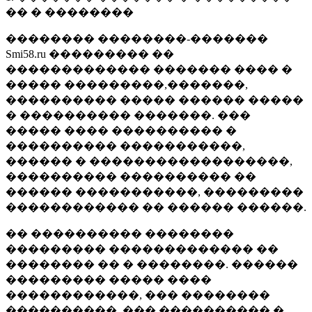
�� � ��������
�������� ��������-�������
Smi58.ru ��������� ��
������������� ������� ���� �
����� ���������,�������,
���������� ����� ������ �����
� ���������� �������. ���
����� ���� ���������� �
���������� �����������,
������ � ������������������,
���������� ���������� ��
������ �����������, ���������
������������ �� ������ ������.
�� ���������� ��������
��������� ������������� ��
�������� �� � ��������. ������
��������� ����� ����
������������, ��� ��������
����������, ��� ���������� �