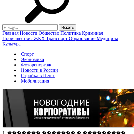
Главная
Новости
Общество
Политика
Криминал
Происшествия
ЖКХ
Транспорт
Образование
Медицина
Культура
Спорт
Экономика
Фоторепортаж
Новости в России
Стройка в Пензе
Мобилизация
1. ������� ������� � ���������