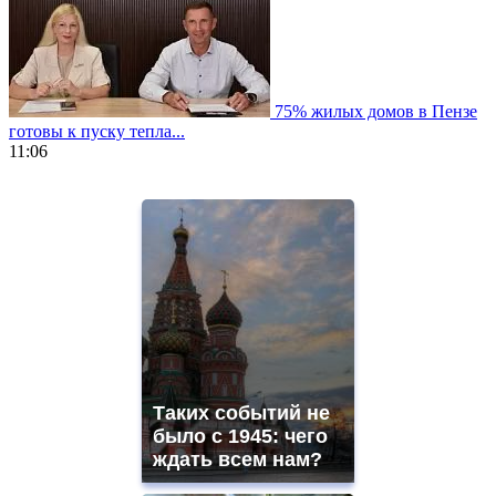
75% жилых домов в Пензе
готовы к пуску тепла...
11:06
https://www.vapesstores.fr/
meilleure
cigarette
electronique
best
quality
aaa
swiss
movement.
https://gradewatches.to/
mens
and
Таких событий не
ladies
было с 1945: чего
watches
ждать всем нам?
for
sale.