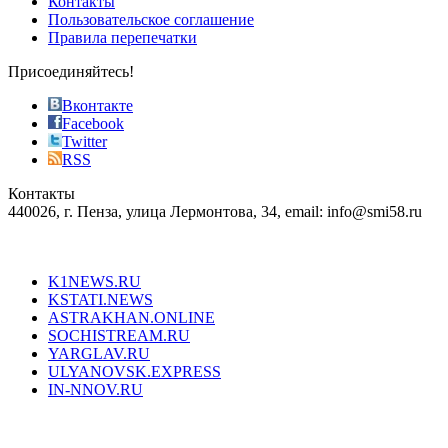
Контакты
the
Пользовательское соглашение
most
Правила перепечатки
effective
sophistication
Присоединяйтесь!
also
just
Вконтакте
the
Facebook
right
Twitter
blend
RSS
in
Контакты
creation
440026, г. Пенза, улица Лермонтова, 34, email: info@smi58.ru
completely
unique
Все порталы НМГ
dazzling
type.
K1NEWS.RU
reddit
KSTATI.NEWS
sevenfridayreplica.ru
ASTRAKHAN.ONLINE
sevenfriday
SOCHISTREAM.RU
outlet
YARGLAV.RU
is
ULYANOVSK.EXPRESS
the
IN-NNOV.RU
first
choice
Согласие на обработку персональных данных
Политика по
for
защите персональных данных
high-