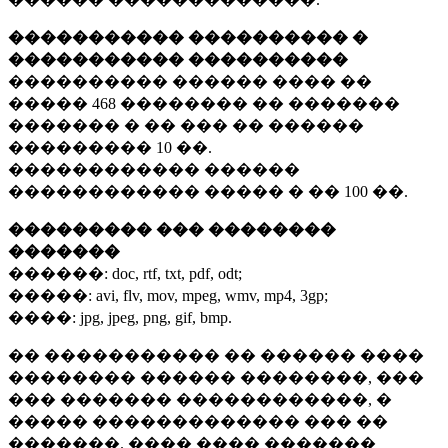
����������� ���������� �
����������� ����������
���������� ������ ���� ��
�����
468 ��������
�� �������
������� � �� ��� �� ������
���������
10 ��.
������������ ������
������������ ����� � ��
100 ��.
��������� ��� ��������
�������
������:
doc, rtf, txt, pdf, odt;
�����:
avi, flv, mov, mpeg, wmv, mp4, 3gp;
����:
jpg, jpeg, png, gif, bmp.
�� ����������� �� ������ ����
�������� ������ ��������, ���
��� ������� ������������, �
����� ������������� ��� ��
�������. ���� ���� �������