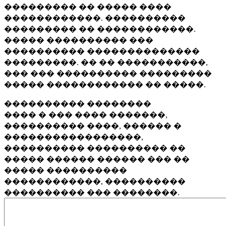
��������� �� ����� ����
������������. ����������
��������� �� ������������.
����� ���������� ���
���������� ��������������
���������. �� �� �����������,
��� ��� ���������� ���������
����� ������������ �� �����.
���������� ��������
���� � ��� ���� �������,
���������� ����, ������ �
�����������������,
���������� ���������� ��
����� ������ ������ ��� ��
����� ����������
������������, ����������
���������� ��� ��������.