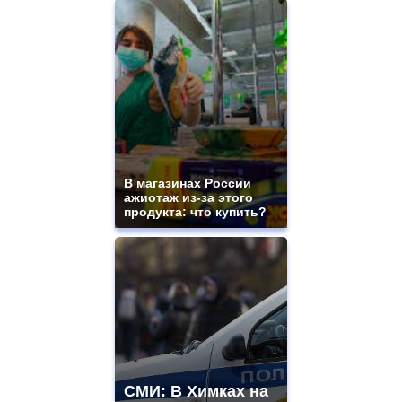
https://www.replicasrelojes.to/
mens
and
ladies
watches
for
sale.
best
vape
shops
site.
В магазинах России
offer
ажиотаж из-за этого
all
продукта: что купить?
kinds
of
high
quality
https://www.phoenix-
suns.ru/
which
you
need.
replica
franck
СМИ: В Химках на
muller