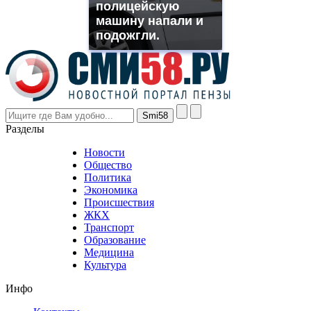
полицейскую
rolex
машину напали и
even
though
подожгли.
the
prices
are
higher
however
visitors
nevertheless
Разделы
believe
that
Новости
good
Общество
value.
Политика
who
Экономика
sells
Происшествия
the
ЖКХ
best
Транспорт
phyrevape.com
Образование
vape
Медицина
store
Культура
on
the
Инфо
pursuit
of