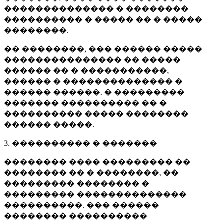
�������������� � ��������
���������� � ����� �� � �����
��������.
�� ��������, ��� ������ �����
��������������� �� �����
������ �� � �����������,
������ � �������������� �
������ ������. � ���������
������� ���������� �� �
���������� ����� ��������
������ �����.
3. ���������� � �������
�������� ���� ��������� ��
�������� �� � ��������, ��
��������� �������� �
��������� ��������������
����������. ��� ������
�������� ����������