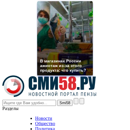
of
high
quality
https://www.phoenix-
suns.ru/
which
you
need.
replica
franck
muller
rolex
В магазинах России
even
ажиотаж из-за этого
though
продукта: что купить?
the
prices
are
higher
however
visitors
nevertheless
Разделы
believe
that
Новости
good
Общество
value.
Политика