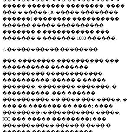
����� �������� ��������. ����
��� � ����� (
30 �����
��������
������) �������� ����������
������ ����� ����������
������� � ����������� ���
������� � �������
1000 ������
.
2. ����������� ��������
��� �������� ���������� ���
���������� ��������
��������� ������������
����������: ����� � �����
�������; �������� �������, �
����������, ��� ������
���������� �� ���� ��� �����, �
��� �� ������� �� ����; ����
�������� (����������� �����,
ICQ ��� ����� ��������) ���
����������� ����� � ���� �
������ �������������.