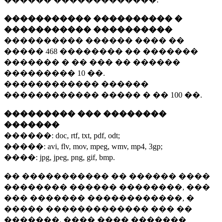
����������� ���������� �
����������� ����������
���������� ������ ���� ��
�����
468 ��������
�� �������
������� � �� ��� �� ������
���������
10 ��.
������������ ������
������������ ����� � ��
100 ��.
��������� ��� ��������
�������
������:
doc, rtf, txt, pdf, odt;
�����:
avi, flv, mov, mpeg, wmv, mp4, 3gp;
����:
jpg, jpeg, png, gif, bmp.
�� ����������� �� ������ ����
�������� ������ ��������, ���
��� ������� ������������, �
����� ������������� ��� ��
�������. ���� ���� �������