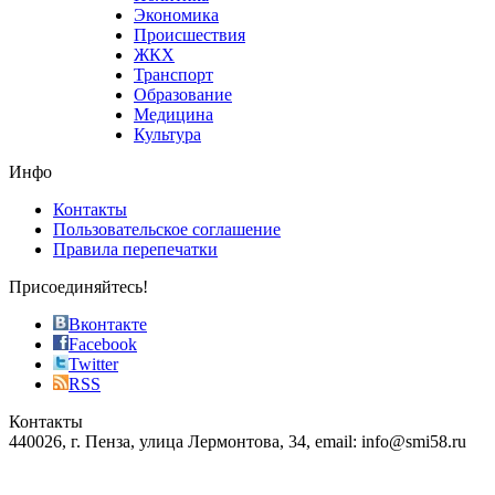
who
Экономика
sells
Происшествия
the
ЖКХ
best
Транспорт
phyrevape.com
Образование
vape
Медицина
store
Культура
on
the
Инфо
pursuit
of
Контакты
the
Пользовательское соглашение
most
Правила перепечатки
effective
sophistication
Присоединяйтесь!
also
just
Вконтакте
the
Facebook
right
Twitter
blend
RSS
in
Контакты
creation
440026, г. Пенза, улица Лермонтова, 34, email: info@smi58.ru
completely
unique
Все порталы НМГ
dazzling