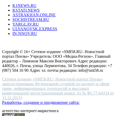
type.
K1NEWS.RU
reddit
KSTATI.NEWS
sevenfridayreplica.ru
ASTRAKHAN.ONLINE
sevenfriday
SOCHISTREAM.RU
outlet
YARGLAV.RU
is
ULYANOVSK.EXPRESS
the
IN-NNOV.RU
first
choice
Согласие на обработку персональных данных
Политика по
for
защите персональных данных
high-
Copyright © 16+ Сетевое издание «SMI58.RU- Новостной
end
портал Пензы» Учредитель: ООО «Медиа-Регион». Главный
people.
редактор – Лимонов Максим Викторович Адрес редакции:
440026, г. Пенза, улица Лермонтова, 34 Телефон редакции: +7
(987) 504 16 90 Адрес эл. почты редакции: info@smi58.ru
Сетевое издание «SMI58.RU- Новостной портал Пензы»
зарегистрировано Федеральной службой по надзору в сфере
связи, информационных технологий и массовых
коммуникаций (регистрационный номер Эл № ФС77-64334 от
31.12.2015)
Разработка, создание и продвижение сайта:
агентство интернет-маркетинга