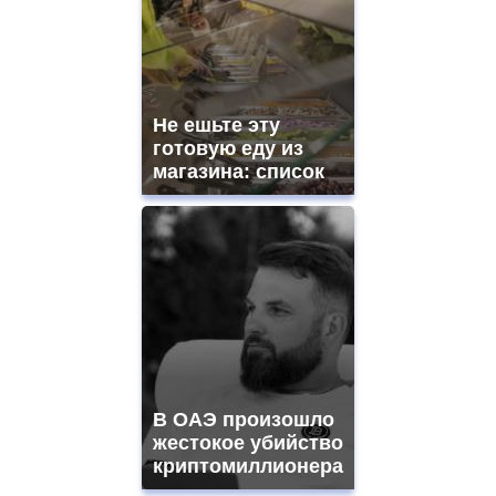
quality
aaa
swiss
movement.
https://gradewatches.to/
mens
and
Не ешьте эту
ladies
готовую еду из
watches
магазина: список
for
sale.
https://www.replicasrelojes.to/
mens
and
ladies
watches
for
sale.
best
vape
shops
В ОАЭ произошло
site.
offer
жестокое убийство
all
криптомиллионера
kinds