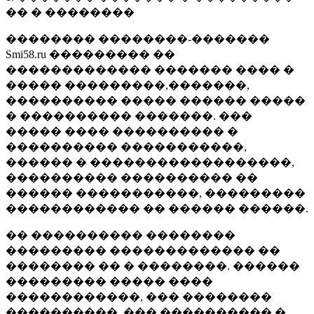
�� � ��������
�������� ��������-�������
Smi58.ru ��������� ��
������������� ������� ���� �
����� ���������,�������,
���������� ����� ������ �����
� ���������� �������. ���
����� ���� ���������� �
���������� �����������,
������ � ������������������,
���������� ���������� ��
������ �����������, ���������
������������ �� ������ ������.
�� ���������� ��������
��������� ������������� ��
�������� �� � ��������. ������
��������� ����� ����
������������, ��� ��������
����������, ��� ���������� �