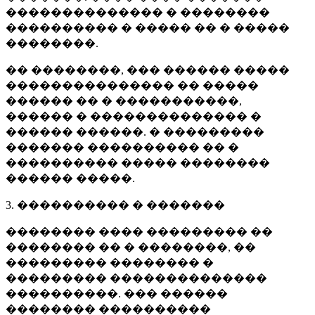
�������������� � ��������
���������� � ����� �� � �����
��������.
�� ��������, ��� ������ �����
��������������� �� �����
������ �� � �����������,
������ � �������������� �
������ ������. � ���������
������� ���������� �� �
���������� ����� ��������
������ �����.
3. ���������� � �������
�������� ���� ��������� ��
�������� �� � ��������, ��
��������� �������� �
��������� ��������������
����������. ��� ������
�������� ����������