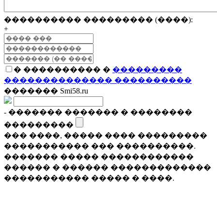
���������� ��������� (����):
+
� ���������� �
���������
�������������� ����������
������� Smi58.ru
- ������� ������� � ��������
���������
��� ����, ����� ���� ���������
����������� ��� ����������.
������� ����� ������������
������ � ������ �������������
����������� ����� � ����.