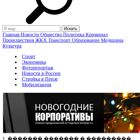
Главная
Новости
Общество
Политика
Криминал
Происшествия
ЖКХ
Транспорт
Образование
Медицина
Культура
Спорт
Экономика
Фоторепортаж
Новости в России
Стройка в Пензе
Мобилизация
1. ������� ������� � ���������