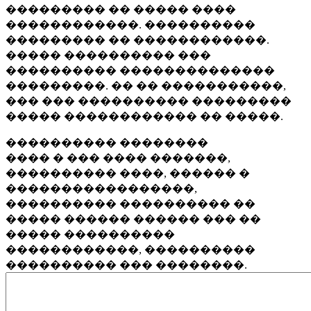
��������� �� ����� ����
������������. ����������
��������� �� ������������.
����� ���������� ���
���������� ��������������
���������. �� �� �����������,
��� ��� ���������� ���������
����� ������������ �� �����.
���������� ��������
���� � ��� ���� �������,
���������� ����, ������ �
�����������������,
���������� ���������� ��
����� ������ ������ ��� ��
����� ����������
������������, ����������
���������� ��� ��������.