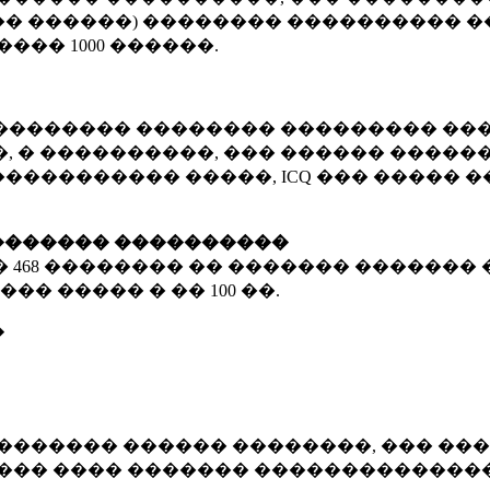
� ������) �������� ���������� �
�����
1000 ������
.
�������� �������� ��������� ���
 � ����������, ��� ������ �������
����������� �����, ICQ ��� �����
������� ����������
�
468 ��������
�� ������� ������� 
��� ����� � ��
100 ��.
�
������� ������ ��������, ��� ���
���� ���� ������� ��������������