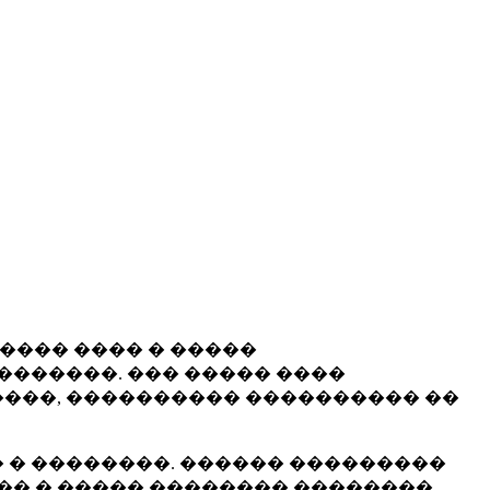
����� ���� � �����
�������. ��� ����� ����
���, ���������� ���������� ��
 � ��������. ������ ���������
�� � ����� �������� ��������.