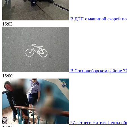
В ДТП с машиной скорой пом
16:03
В Сосновоборском районе 77
15:00
57-летнего жителя Пензы обв