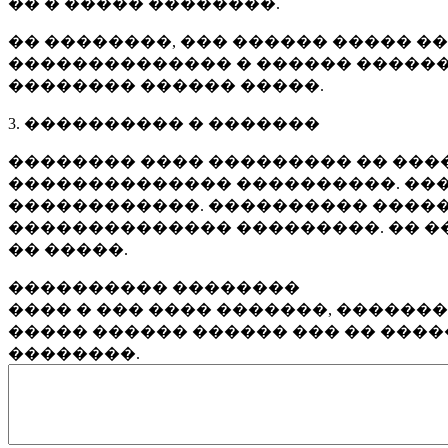
�� � ����� ��������.
�� ��������, ��� ������ ����� �
�������������� � ������ ������
�������� ������ �����.
3. ���������� � �������
�������� ���� ��������� �� ����
�������������� ����������. ���
������������. ���������� �����
�������������� ���������. �� �
�� �����.
���������� ��������
���� � ��� ���� �������, ������
����� ������ ������ ��� �� ���
��������.