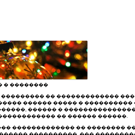
� � ��������
ru ��������� �� ������������� ��
���� ������ ����� � ���������� 
�����, ������ � ���������������
������������ �� ������ ������.
�� ������������� �� �������� ��
������ ����������, ��� ��������