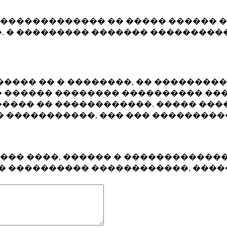
�������������� �� ����� ������ �
. � ��������� ������� ����������
���� �� � ��������, �� ��������
 ������ �������� ���������� ���
���� �� ������������. ����� ���
� �����������, ��� ��� ��������
���� ����, ������ � ������������
�� ���������� ������������, ���