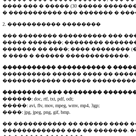
���� ��� � ����� (
30 �����
�������
� ����������� ��� ������� � ��
2. ����������� ��������
��� �������� ���������� ��� ��
����� �������; �������� �������,
������� �� ����; ���� �������� (
� ���� � ������ �������������.
����������� ���������� � ����
���������� ������ ���� �� ����
������������ ������ ���������
��������� ��� �������� ������
������:
doc, rtf, txt, pdf, odt;
�����:
avi, flv, mov, mpeg, wmv, mp4, 3gp;
����:
jpg, jpeg, png, gif, bmp.
�� ����������� �� ������ ���� �
������������� ��� �� �������. 