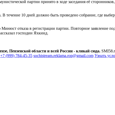
унистической партии принято в ходе заседания её сторонников
В течение 10 дней должно быть проведено собрание, где выберу
 Минюст отказа в регистрации партии. Повторное заявление под
ассказал господин Яхкинд.
зе, Пензенской области и всей России - кликай сюда.
SMI58.r
+7 (999) 784-45-35
sochistream.reklama.rop@gmail.com
Узнать усл