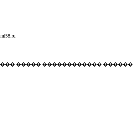
58.ru
���� ����� ������������ ������