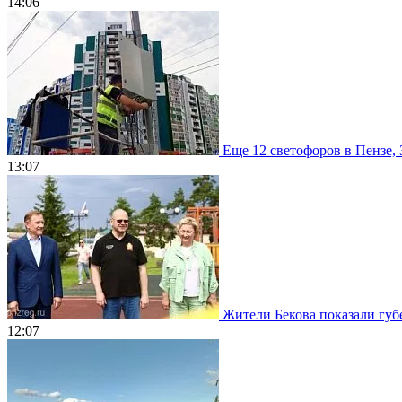
14:06
Еще 12 светофоров в Пензе, 
13:07
Жители Бекова показали губе
12:07