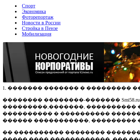
Спорт
Экономика
Фоторепортаж
Новости в России
Стройка в Пензе
Мобилизация
1. ������� ������� � ��������� �
�������� ��������-������� Smi58.
���������,�������, ���������� �
���������� � ���������� ������
������ �����������, ��������� 
�� ���������� �������� �������
����� ���� ������������, ��� ��