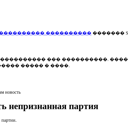
���������� ����������
������� Smi
 ����������� ��� ����������. ���
���� ����� � ����.
ам новость
ть непризнанная партия
 партии.