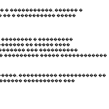
� � �����������, ������ �
 �� � ���������� �����
� �������� � ���������
������ �� ����� ����
������� ��� ����������
�� ��������� ����� ������������
�����, ���������� ���������� ��
������� ���������� ���