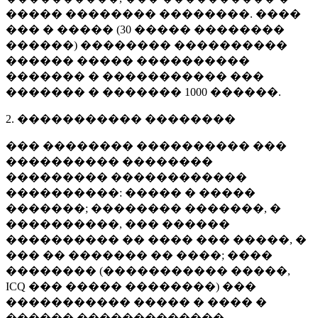
����� �������� ��������. ����
��� � ����� (
30 �����
��������
������) �������� ����������
������ ����� ����������
������� � ����������� ���
������� � �������
1000 ������
.
2. ����������� ��������
��� �������� ���������� ���
���������� ��������
��������� ������������
����������: ����� � �����
�������; �������� �������, �
����������, ��� ������
���������� �� ���� ��� �����, �
��� �� ������� �� ����; ����
�������� (����������� �����,
ICQ ��� ����� ��������) ���
����������� ����� � ���� �
������ �������������.