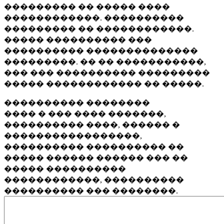
��������� �� ����� ����
������������. ����������
��������� �� ������������.
����� ���������� ���
���������� ��������������
���������. �� �� �����������,
��� ��� ���������� ���������
����� ������������ �� �����.
���������� ��������
���� � ��� ���� �������,
���������� ����, ������ �
�����������������,
���������� ���������� ��
����� ������ ������ ��� ��
����� ����������
������������, ����������
���������� ��� ��������.