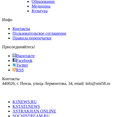
Образование
vape
Медицина
store
Культура
on
the
Инфо
pursuit
of
Контакты
the
Пользовательское соглашение
most
Правила перепечатки
effective
sophistication
Присоединяйтесь!
also
just
Вконтакте
the
Facebook
right
Twitter
blend
RSS
in
Контакты
creation
440026, г. Пенза, улица Лермонтова, 34, email: info@smi58.ru
completely
unique
Все порталы НМГ
dazzling
type.
K1NEWS.RU
reddit
KSTATI.NEWS
sevenfridayreplica.ru
ASTRAKHAN.ONLINE
sevenfriday
SOCHISTREAM.RU
outlet