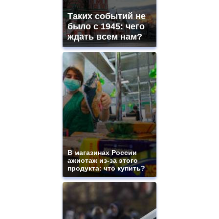
mens
and
Таких событий не
ladies
было с 1945: чего
watches
ждать всем нам?
for
sale.
https://www.replicasrelojes.to/
mens
and
ladies
watches
for
sale.
best
vape
shops
site.
В магазинах России
offer
ажиотаж из-за этого
all
продукта: что купить?
kinds
of
high
quality
https://www.phoenix-
suns.ru/