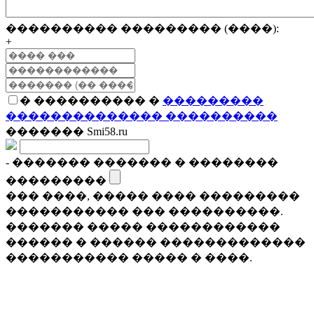
���������� ��������� (����):
+
� ���������� �
���������
�������������� ����������
������� Smi58.ru
- ������� ������� � ��������
���������
��� ����, ����� ���� ���������
����������� ��� ����������.
������� ����� ������������
������ � ������ �������������
����������� ����� � ����.