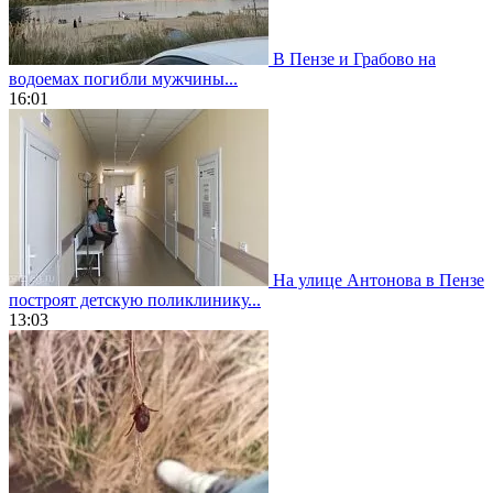
В Пензе и Грабово на
водоемах погибли мужчины...
16:01
На улице Антонова в Пензе
построят детскую поликлинику...
13:03