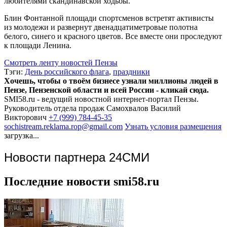
любителями скандинавской ходьбы.
Блин Фонтанной площади спортсменов встретят активисты
из молодежи и развернут двенадцатиметровые полотна
белого, синего и красного цветов. Все вместе они проследуют
к площади Ленина.
Смотреть ленту новостей Пензы
Тэги:
День российского флага
,
праздники
Хочешь, чтобы о твоём бизнесе узнали миллионы людей в
Пензе, Пензенской области и всей России - кликай сюда.
SMI58.ru - ведущий новостной интернет-портал Пензы.
Руководитель отдела продаж
Самохвалов Василий
Викторович
+7 (999) 784-45-35
sochistream.reklama.rop@gmail.com
Узнать условия размещения
загрузка...
Новости партнера 24СМИ
Последние новости smi58.ru