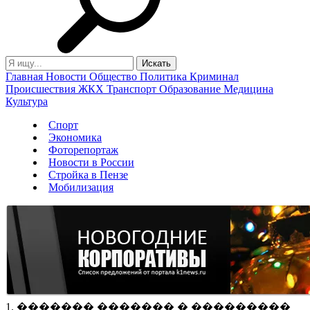
Главная
Новости
Общество
Политика
Криминал
Происшествия
ЖКХ
Транспорт
Образование
Медицина
Культура
Спорт
Экономика
Фоторепортаж
Новости в России
Стройка в Пензе
Мобилизация
1. ������� ������� � ���������