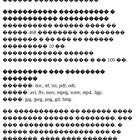
����������� ���������� �
����������� ����������
���������� ������ ���� ��
�����
468 ��������
�� �������
������� � �� ��� �� ������
���������
10 ��.
������������ ������
������������ ����� � ��
100 ��.
��������� ��� ��������
�������
������:
doc, rtf, txt, pdf, odt;
�����:
avi, flv, mov, mpeg, wmv, mp4, 3gp;
����:
jpg, jpeg, png, gif, bmp.
�� ����������� �� ������ ����
�������� ������ ��������, ���
��� ������� ������������, �
����� ������������� ��� ��
�������. ���� ���� �������