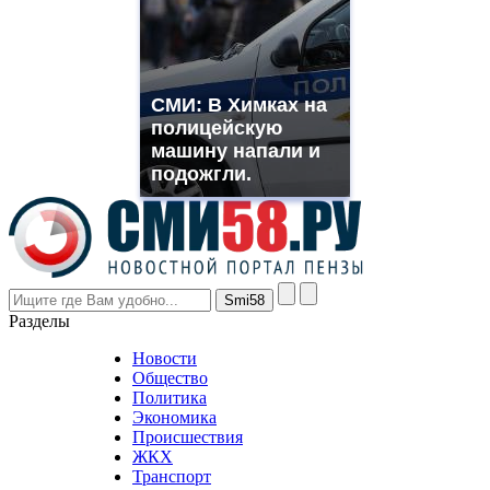
which
you
need.
replica
franck
СМИ: В Химках на
muller
полицейскую
rolex
машину напали и
even
though
подожгли.
the
prices
are
higher
however
visitors
nevertheless
Разделы
believe
that
Новости
good
Общество
value.
Политика
who
Экономика
sells
Происшествия
the
ЖКХ
best
Транспорт
phyrevape.com