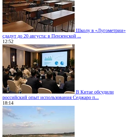
Школу в «Лугометрии»
сдадут до 20 августа: в Пензенской ...
12:52
В Китае обсудили
российский опыт использования Седжаро п...
18:14