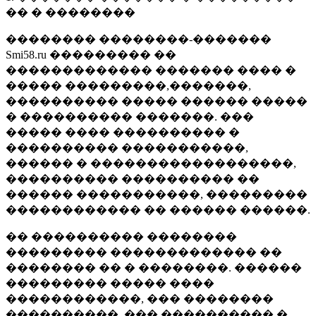
�� � ��������
�������� ��������-�������
Smi58.ru ��������� ��
������������� ������� ���� �
����� ���������,�������,
���������� ����� ������ �����
� ���������� �������. ���
����� ���� ���������� �
���������� �����������,
������ � ������������������,
���������� ���������� ��
������ �����������, ���������
������������ �� ������ ������.
�� ���������� ��������
��������� ������������� ��
�������� �� � ��������. ������
��������� ����� ����
������������, ��� ��������
����������, ��� ���������� �