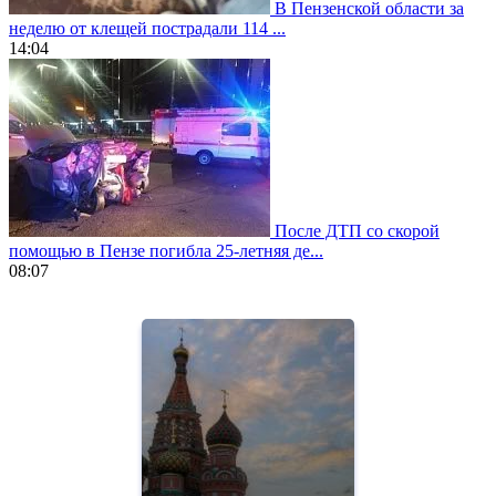
В Пензенской области за
неделю от клещей пострадали 114 ...
14:04
После ДТП со скорой
помощью в Пензе погибла 25-летняя де...
08:07
https://www.vapesstores.fr/
meilleure
cigarette
electronique
best
quality
aaa
swiss
movement.
https://gradewatches.to/