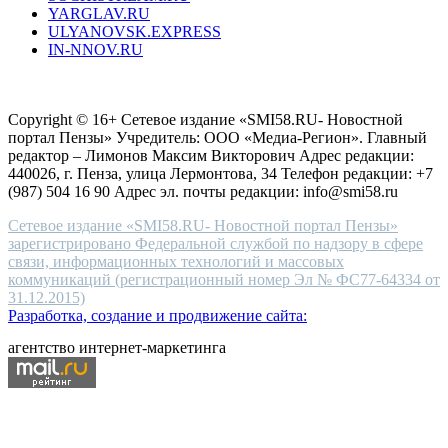
YARGLAV.RU
is
ULYANOVSK.EXPRESS
the
IN-NNOV.RU
first
choice
Согласие на обработку персональных данных
Политика по
for
защите персональных данных
high-
Copyright © 16+ Сетевое издание «SMI58.RU- Новостной
end
портал Пензы» Учредитель: ООО «Медиа-Регион». Главный
people.
редактор – Лимонов Максим Викторович Адрес редакции:
440026, г. Пенза, улица Лермонтова, 34 Телефон редакции: +7
(987) 504 16 90 Адрес эл. почты редакции: info@smi58.ru
Сетевое издание «SMI58.RU- Новостной портал Пензы»
зарегистрировано Федеральной службой по надзору в сфере
связи, информационных технологий и массовых
коммуникаций (регистрационный номер Эл № ФС77-64334 от
31.12.2015)
Разработка, создание и продвижение сайта:
агентство интернет-маркетинга