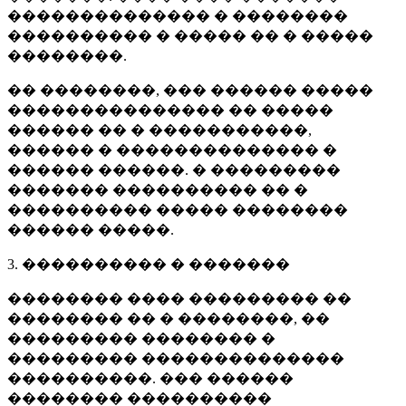
�������������� � ��������
���������� � ����� �� � �����
��������.
�� ��������, ��� ������ �����
��������������� �� �����
������ �� � �����������,
������ � �������������� �
������ ������. � ���������
������� ���������� �� �
���������� ����� ��������
������ �����.
3. ���������� � �������
�������� ���� ��������� ��
�������� �� � ��������, ��
��������� �������� �
��������� ��������������
����������. ��� ������
�������� ����������