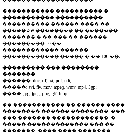
����������� ���������� �
����������� ����������
���������� ������ ���� ��
�����
468 ��������
�� �������
������� � �� ��� �� ������
���������
10 ��.
������������ ������
������������ ����� � ��
100 ��.
��������� ��� ��������
�������
������:
doc, rtf, txt, pdf, odt;
�����:
avi, flv, mov, mpeg, wmv, mp4, 3gp;
����:
jpg, jpeg, png, gif, bmp.
�� ����������� �� ������ ����
�������� ������ ��������, ���
��� ������� ������������, �
����� ������������� ��� ��
�������. ���� ���� �������