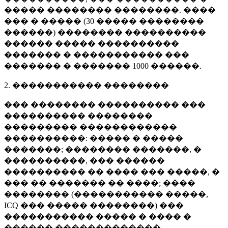
����� �������� ��������. ����
��� � ����� (
30 �����
��������
������) �������� ����������
������ ����� ����������
������� � ����������� ���
������� � �������
1000 ������
.
2. ����������� ��������
��� �������� ���������� ���
���������� ��������
��������� ������������
����������: ����� � �����
�������; �������� �������, �
����������, ��� ������
���������� �� ���� ��� �����, �
��� �� ������� �� ����; ����
�������� (����������� �����,
ICQ ��� ����� ��������) ���
����������� ����� � ���� �
������ �������������.