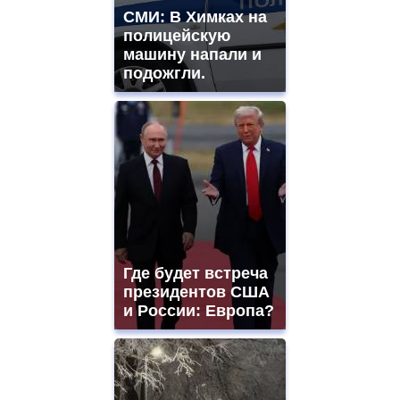
mens
СМИ: В Химках на
and
полицейскую
ladies
машину напали и
watches
подожгли.
for
sale.
https://www.replicasrelojes.to/
mens
and
ladies
watches
for
sale.
best
vape
shops
Где будет встреча
site.
offer
президентов США
all
и России: Европа?
kinds
of
high
quality
https://www.phoenix-