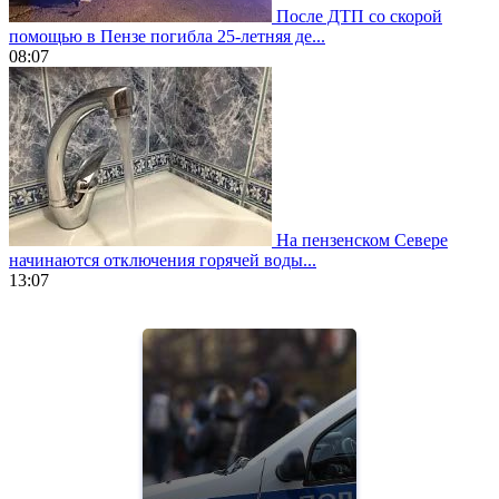
После ДТП со скорой
помощью в Пензе погибла 25-летняя де...
08:07
На пензенском Севере
начинаются отключения горячей воды...
13:07
https://www.vapesstores.fr/
meilleure
cigarette
electronique
best
quality
aaa
swiss
movement.
https://gradewatches.to/