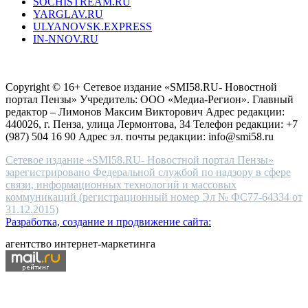
SOCHISTREAM.RU
outlet
YARGLAV.RU
is
ULYANOVSK.EXPRESS
the
IN-NNOV.RU
first
choice
Согласие на обработку персональных данных
Политика по
for
защите персональных данных
high-
Copyright © 16+ Сетевое издание «SMI58.RU- Новостной
end
портал Пензы» Учредитель: ООО «Медиа-Регион». Главный
people.
редактор – Лимонов Максим Викторович Адрес редакции:
440026, г. Пенза, улица Лермонтова, 34 Телефон редакции: +7
(987) 504 16 90 Адрес эл. почты редакции: info@smi58.ru
Сетевое издание «SMI58.RU- Новостной портал Пензы»
зарегистрировано Федеральной службой по надзору в сфере
связи, информационных технологий и массовых
коммуникаций (регистрационный номер Эл № ФС77-64334 от
31.12.2015)
Разработка, создание и продвижение сайта:
агентство интернет-маркетинга