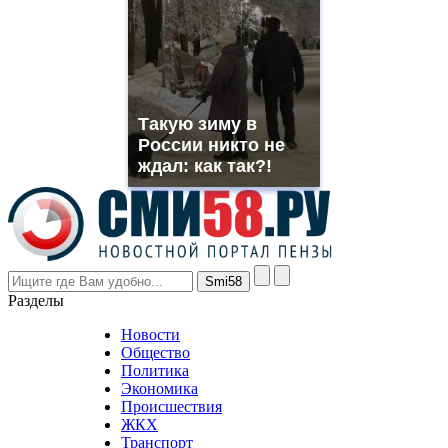
suns.ru/
which
you
need.
replica
franck
muller
Такую зиму в
rolex
России никто не
even
though
ждал: как так?!
the
prices
are
higher
however
visitors
nevertheless
Разделы
believe
that
Новости
good
Общество
value.
Политика
who
Экономика
sells
Происшествия
the
ЖКХ
best
Транспорт