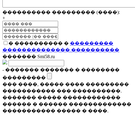
���������� ��������� (����):
+
� ���������� �
���������
�������������� ����������
������� Smi58.ru
- ������� ������� � ��������
���������
��� ����, ����� ���� ���������
����������� ��� ����������.
������� ����� ������������
������ � ������ �������������
����������� ����� � ����.