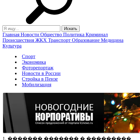
Главная
Новости
Общество
Политика
Криминал
Происшествия
ЖКХ
Транспорт
Образование
Медицина
Культура
Спорт
Экономика
Фоторепортаж
Новости в России
Стройка в Пензе
Мобилизация
1. ������� ������� � ���������