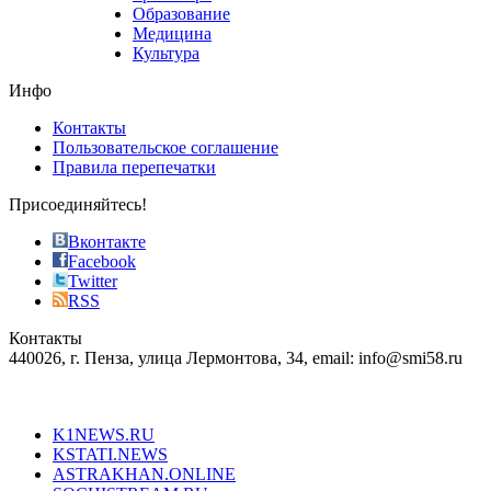
phyrevape.com
Образование
vape
Медицина
store
Культура
on
the
Инфо
pursuit
of
Контакты
the
Пользовательское соглашение
most
Правила перепечатки
effective
sophistication
Присоединяйтесь!
also
just
Вконтакте
the
Facebook
right
Twitter
blend
RSS
in
Контакты
creation
440026, г. Пенза, улица Лермонтова, 34, email: info@smi58.ru
completely
unique
Все порталы НМГ
dazzling
type.
K1NEWS.RU
reddit
KSTATI.NEWS
sevenfridayreplica.ru
ASTRAKHAN.ONLINE
sevenfriday