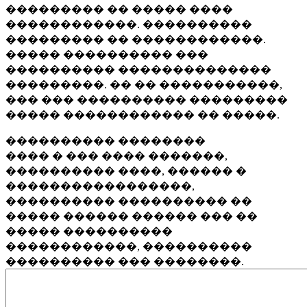
��������� �� ����� ����
������������. ����������
��������� �� ������������.
����� ���������� ���
���������� ��������������
���������. �� �� �����������,
��� ��� ���������� ���������
����� ������������ �� �����.
���������� ��������
���� � ��� ���� �������,
���������� ����, ������ �
�����������������,
���������� ���������� ��
����� ������ ������ ��� ��
����� ����������
������������, ����������
���������� ��� ��������.