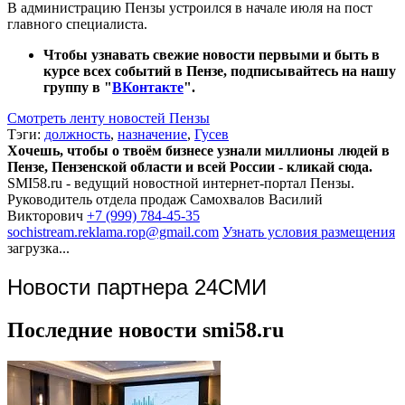
В администрацию Пензы устроился в начале июля на пост
главного специалиста.
Чтобы узнавать свежие новости первыми и быть в
курсе всех событий в Пензе, подписывайтесь на нашу
группу в "
ВКонтакте
".
Смотреть ленту новостей Пензы
Тэги:
должность
,
назначение
,
Гусев
Хочешь, чтобы о твоём бизнесе узнали миллионы людей в
Пензе, Пензенской области и всей России - кликай сюда.
SMI58.ru - ведущий новостной интернет-портал Пензы.
Руководитель отдела продаж
Самохвалов Василий
Викторович
+7 (999) 784-45-35
sochistream.reklama.rop@gmail.com
Узнать условия размещения
загрузка...
Новости партнера 24СМИ
Последние новости smi58.ru