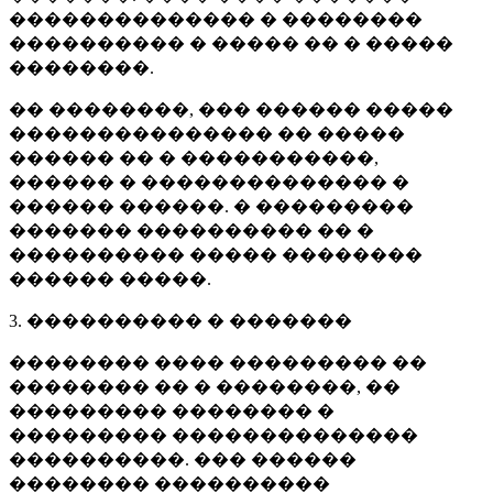
�������������� � ��������
���������� � ����� �� � �����
��������.
�� ��������, ��� ������ �����
��������������� �� �����
������ �� � �����������,
������ � �������������� �
������ ������. � ���������
������� ���������� �� �
���������� ����� ��������
������ �����.
3. ���������� � �������
�������� ���� ��������� ��
�������� �� � ��������, ��
��������� �������� �
��������� ��������������
����������. ��� ������
�������� ����������