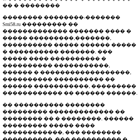
�� � ��������
�������� ��������-�������
Smi58.ru ��������� ��
������������� ������� ���� �
����� ���������,�������,
���������� ����� ������ �����
� ���������� �������. ���
����� ���� ���������� �
���������� �����������,
������ � ������������������,
���������� ���������� ��
������ �����������, ���������
������������ �� ������ ������.
�� ���������� ��������
��������� ������������� ��
�������� �� � ��������. ������
��������� ����� ����
������������, ��� ��������
����������, ��� ���������� �