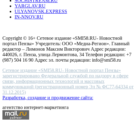
SOCHISTREAM.RU
outlet
YARGLAV.RU
is
ULYANOVSK.EXPRESS
the
IN-NNOV.RU
first
choice
Согласие на обработку персональных данных
Политика по
for
защите персональных данных
high-
Copyright © 16+ Сетевое издание «SMI58.RU- Новостной
end
портал Пензы» Учредитель: ООО «Медиа-Регион». Главный
people.
редактор – Лимонов Максим Викторович Адрес редакции:
440026, г. Пенза, улица Лермонтова, 34 Телефон редакции: +7
(987) 504 16 90 Адрес эл. почты редакции: info@smi58.ru
Сетевое издание «SMI58.RU- Новостной портал Пензы»
зарегистрировано Федеральной службой по надзору в сфере
связи, информационных технологий и массовых
коммуникаций (регистрационный номер Эл № ФС77-64334 от
31.12.2015)
Разработка, создание и продвижение сайта:
агентство интернет-маркетинга