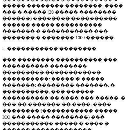
����� �������� ��������. ����
��� � ����� (
30 �����
��������
������) �������� ����������
������ ����� ����������
������� � ����������� ���
������� � �������
1000 ������
.
2. ����������� ��������
��� �������� ���������� ���
���������� ��������
��������� ������������
����������: ����� � �����
�������; �������� �������, �
����������, ��� ������
���������� �� ���� ��� �����, �
��� �� ������� �� ����; ����
�������� (����������� �����,
ICQ ��� ����� ��������) ���
����������� ����� � ���� �
������ �������������.