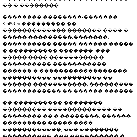
�� � ��������
�������� ��������-�������
Smi58.ru ��������� ��
������������� ������� ���� �
����� ���������,�������,
���������� ����� ������ �����
� ���������� �������. ���
����� ���� ���������� �
���������� �����������,
������ � ������������������,
���������� ���������� ��
������ �����������, ���������
������������ �� ������ ������.
�� ���������� ��������
��������� ������������� ��
�������� �� � ��������. ������
��������� ����� ����
������������, ��� ��������
����������, ��� ���������� �