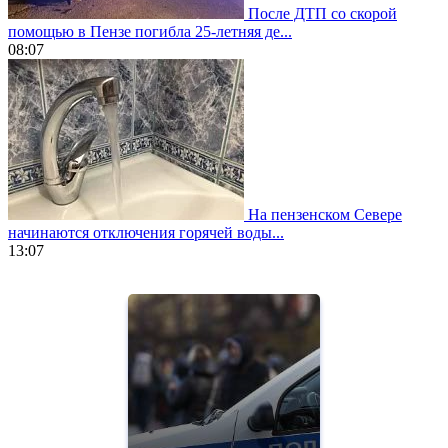
После ДТП со скорой
помощью в Пензе погибла 25-летняя де...
08:07
На пензенском Севере
начинаются отключения горячей воды...
13:07
https://www.vapesstores.fr/
meilleure
cigarette
electronique
best
quality
aaa
swiss
movement.
https://gradewatches.to/