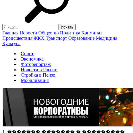
Главная
Новости
Общество
Политика
Криминал
Происшествия
ЖКХ
Транспорт
Образование
Медицина
Культура
Спорт
Экономика
Фоторепортаж
Новости в России
Стройка в Пензе
Мобилизация
1. ������� ������� � ���������