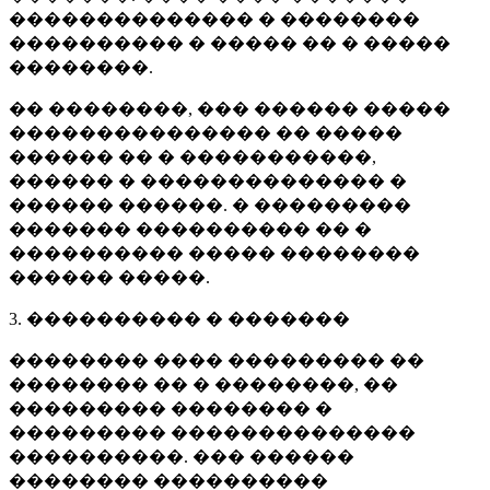
�������������� � ��������
���������� � ����� �� � �����
��������.
�� ��������, ��� ������ �����
��������������� �� �����
������ �� � �����������,
������ � �������������� �
������ ������. � ���������
������� ���������� �� �
���������� ����� ��������
������ �����.
3. ���������� � �������
�������� ���� ��������� ��
�������� �� � ��������, ��
��������� �������� �
��������� ��������������
����������. ��� ������
�������� ����������