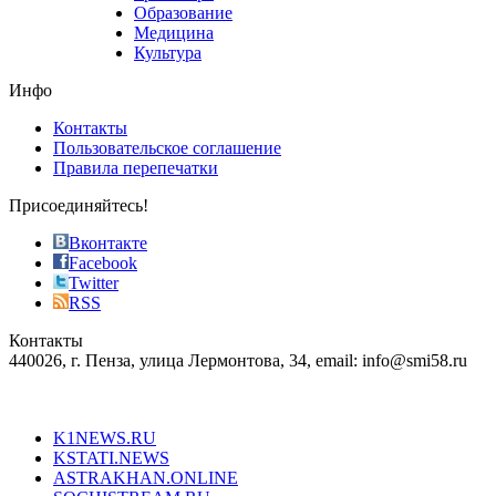
phyrevape.com
Образование
vape
Медицина
store
Культура
on
the
Инфо
pursuit
of
Контакты
the
Пользовательское соглашение
most
Правила перепечатки
effective
sophistication
Присоединяйтесь!
also
just
Вконтакте
the
Facebook
right
Twitter
blend
RSS
in
Контакты
creation
440026, г. Пенза, улица Лермонтова, 34, email: info@smi58.ru
completely
unique
Все порталы НМГ
dazzling
type.
K1NEWS.RU
reddit
KSTATI.NEWS
sevenfridayreplica.ru
ASTRAKHAN.ONLINE
sevenfriday