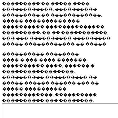
��������� �� ����� ����
������������. ����������
��������� �� ������������.
����� ���������� ���
���������� ��������������
���������. �� �� �����������,
��� ��� ���������� ���������
����� ������������ �� �����.
���������� ��������
���� � ��� ���� �������,
���������� ����, ������ �
�����������������,
���������� ���������� ��
����� ������ ������ ��� ��
����� ����������
������������, ����������
���������� ��� ��������.