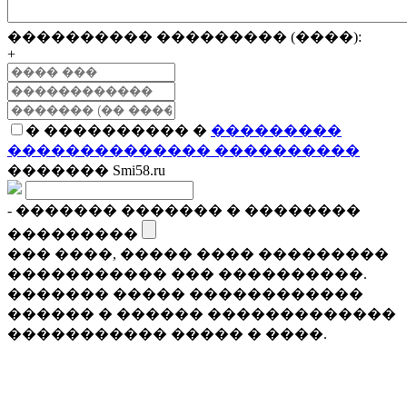
���������� ��������� (����):
+
� ���������� �
���������
�������������� ����������
������� Smi58.ru
- ������� ������� � ��������
���������
��� ����, ����� ���� ���������
����������� ��� ����������.
������� ����� ������������
������ � ������ �������������
����������� ����� � ����.