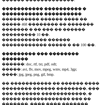
����������� ���������� �
����������� ����������
���������� ������ ���� ��
�����
468 ��������
�� �������
������� � �� ��� �� ������
���������
10 ��.
������������ ������
������������ ����� � ��
100 ��.
��������� ��� ��������
�������
������:
doc, rtf, txt, pdf, odt;
�����:
avi, flv, mov, mpeg, wmv, mp4, 3gp;
����:
jpg, jpeg, png, gif, bmp.
�� ����������� �� ������ ����
�������� ������ ��������, ���
��� ������� ������������, �
����� ������������� ��� ��
�������. ���� ���� �������