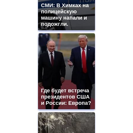
mens
СМИ: В Химках на
and
полицейскую
ladies
машину напали и
watches
подожгли.
for
sale.
https://www.replicasrelojes.to/
mens
and
ladies
watches
for
sale.
best
vape
shops
Где будет встреча
site.
offer
президентов США
all
и России: Европа?
kinds
of
high
quality
https://www.phoenix-