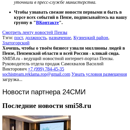
уточнили в пресс-службе министерства.
Чтобы узнавать свежие новости первыми и быть в
курсе всех событий в Пензе, подписывайтесь на нашу
группу в "
ВКонтакте
".
Смотреть ленту новостей Пензы
Тэги:
пост
,
должность
,
назначение
,
Кузнецкий район
,
Златогорский
Хочешь, чтобы о твоём бизнесе узнали миллионы людей в
Пензе, Пензенской области и всей России - кликай сюда.
SMI58.ru - ведущий новостной интернет-портал Пензы.
Руководитель отдела продаж
Самохвалов Василий
Викторович
+7 (999) 784-45-35
sochistream.reklama.rop@gmail.com
Узнать условия размещения
загрузка...
Новости партнера 24СМИ
Последние новости smi58.ru