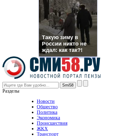
suns.ru/
which
you
need.
replica
franck
muller
Такую зиму в
rolex
России никто не
even
though
ждал: как так?!
the
prices
are
higher
however
visitors
nevertheless
Разделы
believe
that
Новости
good
Общество
value.
Политика
who
Экономика
sells
Происшествия
the
ЖКХ
best
Транспорт