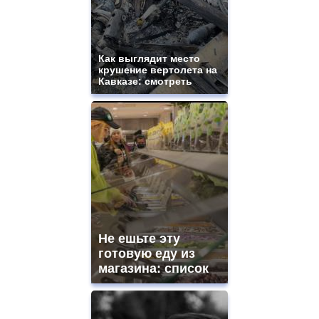
movement.
https://gradewatches.to/
mens
and
ladies
Как выглядит место
крушение вертолета на
watches
Кавказе: смотреть
for
sale.
https://www.replicasrelojes.to/
mens
and
ladies
watches
for
sale.
best
vape
shops
Не ешьте эту
site.
offer
готовую еду из
all
магазина: список
kinds
of
high
quality