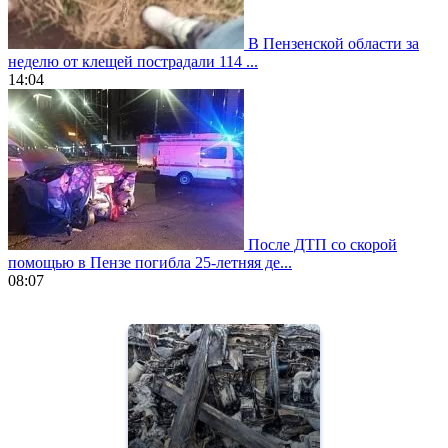
В Пензенской области за
неделю от клещей пострадали 114 ...
14:04
После ДТП со скорой
помощью в Пензе погибла 25-летняя де...
08:07
https://www.vapesstores.fr/
meilleure
cigarette
electronique
best
quality
aaa
swiss