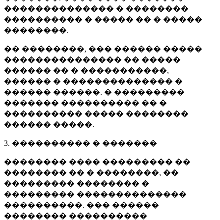
�������������� � ��������
���������� � ����� �� � �����
��������.
�� ��������, ��� ������ �����
��������������� �� �����
������ �� � �����������,
������ � �������������� �
������ ������. � ���������
������� ���������� �� �
���������� ����� ��������
������ �����.
3. ���������� � �������
�������� ���� ��������� ��
�������� �� � ��������, ��
��������� �������� �
��������� ��������������
����������. ��� ������
�������� ����������