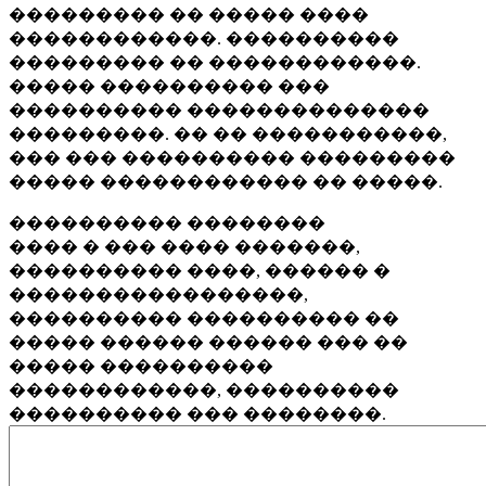
��������� �� ����� ����
������������. ����������
��������� �� ������������.
����� ���������� ���
���������� ��������������
���������. �� �� �����������,
��� ��� ���������� ���������
����� ������������ �� �����.
���������� ��������
���� � ��� ���� �������,
���������� ����, ������ �
�����������������,
���������� ���������� ��
����� ������ ������ ��� ��
����� ����������
������������, ����������
���������� ��� ��������.