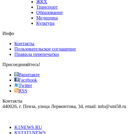
ЖКХ
best
Транспорт
phyrevape.com
Образование
vape
Медицина
store
Культура
on
the
Инфо
pursuit
of
Контакты
the
Пользовательское соглашение
most
Правила перепечатки
effective
sophistication
Присоединяйтесь!
also
just
Вконтакте
the
Facebook
right
Twitter
blend
RSS
in
Контакты
creation
440026, г. Пенза, улица Лермонтова, 34, email: info@smi58.ru
completely
unique
Все порталы НМГ
dazzling
type.
K1NEWS.RU
reddit
KSTATI.NEWS
sevenfridayreplica.ru