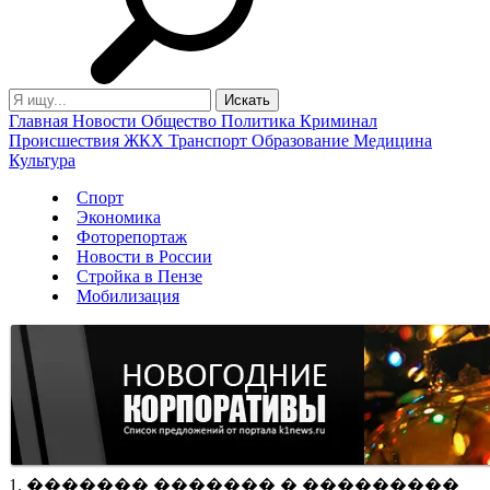
Главная
Новости
Общество
Политика
Криминал
Происшествия
ЖКХ
Транспорт
Образование
Медицина
Культура
Спорт
Экономика
Фоторепортаж
Новости в России
Стройка в Пензе
Мобилизация
1. ������� ������� � ���������