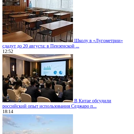
Школу в «Лугометрии»
сдадут до 20 августа: в Пензенской ...
12:52
В Китае обсудили
российский опыт использования Седжаро п...
18:14