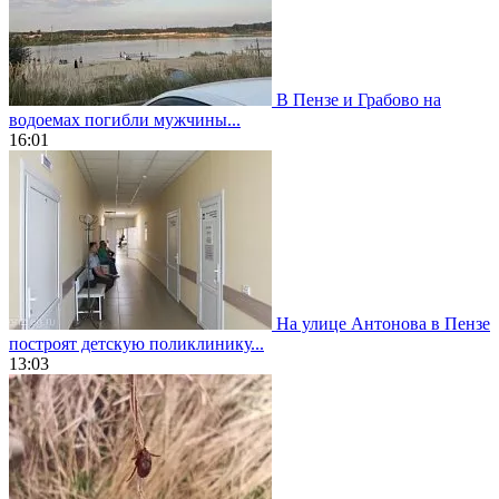
В Пензе и Грабово на
водоемах погибли мужчины...
16:01
На улице Антонова в Пензе
построят детскую поликлинику...
13:03