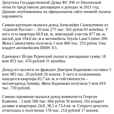
Депутаты Государственной Думы ФС РФ от Пензенской
области представили декларации о доходах за 2021 год.
Данные опубликованы на официальном сайте нижней палаты
парламента.
Самым крупным оказался доход
Александра Самокутяева
из
«Единой России» – 20 млн 275 тыс. 502 рубля 93 копейки. У
него есть квартира 60,9 кв. м, земельный участок 877 кв. м,
жилой дом 194,6 кв. м и автомобиль Toyota Land Cruiser 200.
Жена Самокутяева получила 1 млн 860 тыс. 253 рубля. Она
владеет автомобилем BMW Х3.
Единоросс Игорь Руденский указал в декларации сумму 18
млн 853 тыс. 476 рублей 51 копейка.
Доход его коллеги по фракции Дмитрия Каденкова составил 5
млн 985 тыс. 20 рублей 26 копеек. У него в пользовании
находится квартира 85,7 кв. м, в собственности –
мотовездеход Yamaha. Жена Каденкова получила 5 млн 819
тыс. 739 рублей.
Самым скромным оказался доход коммуниста Георгия
Камнева – 2 млн 560 тыс. 664 рубля 56 копеек. Он владеет
долями в квартирах 24,8, 38,5 и 73,4 кв. м. Супруга депутата
отчиталась о получении 178 тыс. 214 рублей 17 копеек.