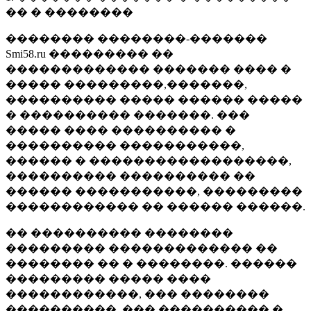
�� � ��������
�������� ��������-�������
Smi58.ru ��������� ��
������������� ������� ���� �
����� ���������,�������,
���������� ����� ������ �����
� ���������� �������. ���
����� ���� ���������� �
���������� �����������,
������ � ������������������,
���������� ���������� ��
������ �����������, ���������
������������ �� ������ ������.
�� ���������� ��������
��������� ������������� ��
�������� �� � ��������. ������
��������� ����� ����
������������, ��� ��������
����������, ��� ���������� �