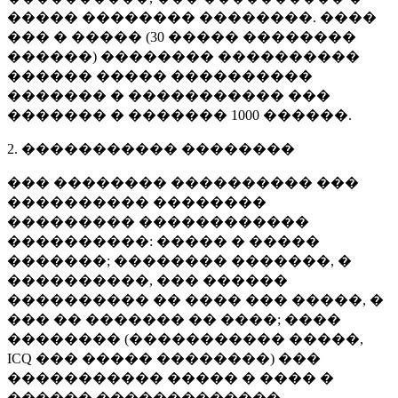
����� �������� ��������. ����
��� � ����� (
30 �����
��������
������) �������� ����������
������ ����� ����������
������� � ����������� ���
������� � �������
1000 ������
.
2. ����������� ��������
��� �������� ���������� ���
���������� ��������
��������� ������������
����������: ����� � �����
�������; �������� �������, �
����������, ��� ������
���������� �� ���� ��� �����, �
��� �� ������� �� ����; ����
�������� (����������� �����,
ICQ ��� ����� ��������) ���
����������� ����� � ���� �
������ �������������.