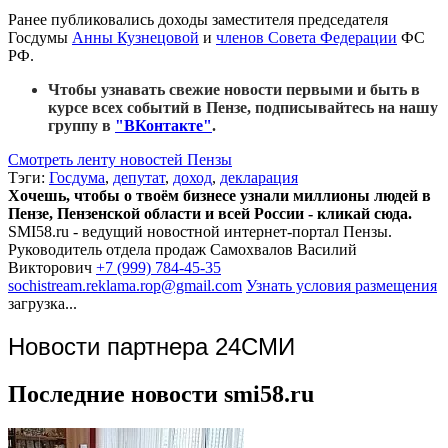
Ранее публиковались доходы заместителя председателя
Госдумы
Анны Кузнецовой
и
членов Совета Федерации
ФС
РФ.
Чтобы узнавать свежие новости первыми и быть в
курсе всех событий в Пензе, подписывайтесь на нашу
группу в
"ВКонтакте"
.
Смотреть ленту новостей Пензы
Тэги:
Госдума
,
депутат
,
доход
,
декларация
Хочешь, чтобы о твоём бизнесе узнали миллионы людей в
Пензе, Пензенской области и всей России - кликай сюда.
SMI58.ru - ведущий новостной интернет-портал Пензы.
Руководитель отдела продаж
Самохвалов Василий
Викторович
+7 (999) 784-45-35
sochistream.reklama.rop@gmail.com
Узнать условия размещения
загрузка...
Новости партнера 24СМИ
Последние новости smi58.ru