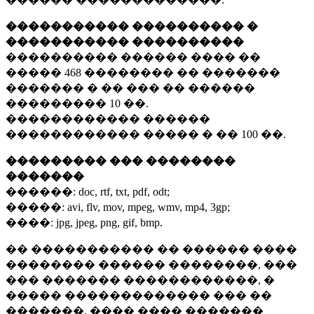
����������� ���������� �
����������� ����������
���������� ������ ���� ��
�����
468 ��������
�� �������
������� � �� ��� �� ������
���������
10 ��.
������������ ������
������������ ����� � ��
100 ��.
��������� ��� ��������
�������
������:
doc, rtf, txt, pdf, odt;
�����:
avi, flv, mov, mpeg, wmv, mp4, 3gp;
����:
jpg, jpeg, png, gif, bmp.
�� ����������� �� ������ ����
�������� ������ ��������, ���
��� ������� ������������, �
����� ������������� ��� ��
�������. ���� ���� �������