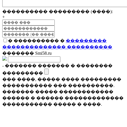
���������� ��������� (����):
+
� ���������� �
���������
�������������� ����������
������� Smi58.ru
- ������� ������� � ��������
���������
��� ����, ����� ���� ���������
����������� ��� ����������.
������� ����� ������������
������ � ������ �������������
����������� ����� � ����.