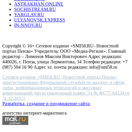
ASTRAKHAN.ONLINE
sevenfriday
SOCHISTREAM.RU
outlet
YARGLAV.RU
is
ULYANOVSK.EXPRESS
the
IN-NNOV.RU
first
choice
Согласие на обработку персональных данных
Политика по
for
защите персональных данных
high-
Copyright © 16+ Сетевое издание «SMI58.RU- Новостной
end
портал Пензы» Учредитель: ООО «Медиа-Регион». Главный
people.
редактор – Лимонов Максим Викторович Адрес редакции:
440026, г. Пенза, улица Лермонтова, 34 Телефон редакции: +7
(987) 504 16 90 Адрес эл. почты редакции: info@smi58.ru
Сетевое издание «SMI58.RU- Новостной портал Пензы»
зарегистрировано Федеральной службой по надзору в сфере
связи, информационных технологий и массовых
коммуникаций (регистрационный номер Эл № ФС77-64334 от
31.12.2015)
Разработка, создание и продвижение сайта:
агентство интернет-маркетинга