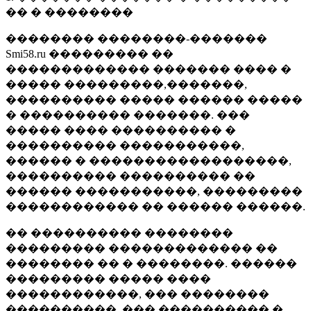
�� � ��������
�������� ��������-�������
Smi58.ru ��������� ��
������������� ������� ���� �
����� ���������,�������,
���������� ����� ������ �����
� ���������� �������. ���
����� ���� ���������� �
���������� �����������,
������ � ������������������,
���������� ���������� ��
������ �����������, ���������
������������ �� ������ ������.
�� ���������� ��������
��������� ������������� ��
�������� �� � ��������. ������
��������� ����� ����
������������, ��� ��������
����������, ��� ���������� �