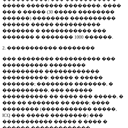
����� �������� ��������. ����
��� � ����� (
30 �����
��������
������) �������� ����������
������ ����� ����������
������� � ����������� ���
������� � �������
1000 ������
.
2. ����������� ��������
��� �������� ���������� ���
���������� ��������
��������� ������������
����������: ����� � �����
�������; �������� �������, �
����������, ��� ������
���������� �� ���� ��� �����, �
��� �� ������� �� ����; ����
�������� (����������� �����,
ICQ ��� ����� ��������) ���
����������� ����� � ���� �
������ �������������.