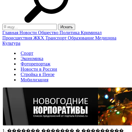
Главная
Новости
Общество
Политика
Криминал
Происшествия
ЖКХ
Транспорт
Образование
Медицина
Культура
Спорт
Экономика
Фоторепортаж
Новости в России
Стройка в Пензе
Мобилизация
1. ������� ������� � ���������