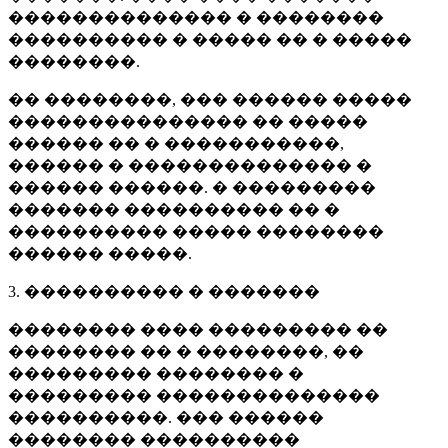
�������������� � ��������
���������� � ����� �� � �����
��������.
�� ��������, ��� ������ �����
��������������� �� �����
������ �� � �����������,
������ � �������������� �
������ ������. � ���������
������� ���������� �� �
���������� ����� ��������
������ �����.
3. ���������� � �������
�������� ���� ��������� ��
�������� �� � ��������, ��
��������� �������� �
��������� ��������������
����������. ��� ������
�������� ����������