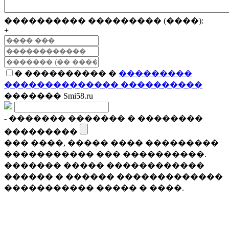
���������� ��������� (����):
+
� ���������� �
���������
�������������� ����������
������� Smi58.ru
- ������� ������� � ��������
���������
��� ����, ����� ���� ���������
����������� ��� ����������.
������� ����� ������������
������ � ������ �������������
����������� ����� � ����.