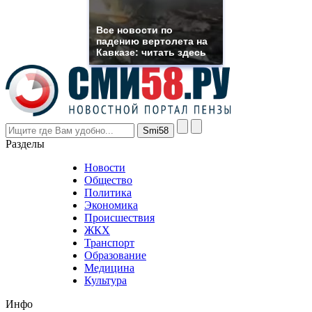
muller
rolex
Все новости по
even
падению вертолета на
though
Кавказе: читать здесь
the
prices
are
higher
however
visitors
nevertheless
Разделы
believe
that
Новости
good
Общество
value.
Политика
who
Экономика
sells
Происшествия
the
ЖКХ
best
Транспорт
phyrevape.com
Образование
vape
Медицина
store
Культура
on
the
Инфо
pursuit