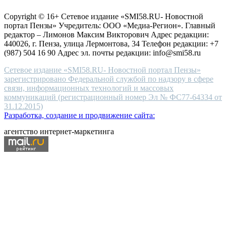
for
защите персональных данных
high-
Copyright © 16+ Сетевое издание «SMI58.RU- Новостной
end
портал Пензы» Учредитель: ООО «Медиа-Регион». Главный
people.
редактор – Лимонов Максим Викторович Адрес редакции:
440026, г. Пенза, улица Лермонтова, 34 Телефон редакции: +7
(987) 504 16 90 Адрес эл. почты редакции: info@smi58.ru
Сетевое издание «SMI58.RU- Новостной портал Пензы»
зарегистрировано Федеральной службой по надзору в сфере
связи, информационных технологий и массовых
коммуникаций (регистрационный номер Эл № ФС77-64334 от
31.12.2015)
Разработка, создание и продвижение сайта:
агентство интернет-маркетинга