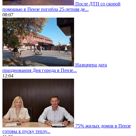
После ДТП со скорой
помощью в Пензе погибла 25-летняя де...
08:07
Назначена дата
празднования Дня города в Пензе...
12:04
75% жилых домов в Пензе
готовы к пуску теплу...