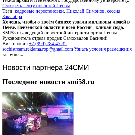
технопаркам и Пензенского государственному университету.
Смотреть ленту новостей Пензы
Тэги:
кадровые перестановки
,
Николай Симонов
,
сессия
ЗакСобра
Хочешь, чтобы о твоём бизнесе узнали миллионы людей в
Пензе, Пензенской области и всей России - кликай сюда.
SMI58.ru - ведущий новостной интернет-портал Пензы.
Руководитель отдела продаж
Самохвалов Василий
Викторович
+7 (999) 784-45-35
sochistream.reklama.rop@gmail.com
Узнать условия размещения
загрузка...
Новости партнера 24СМИ
Последние новости smi58.ru