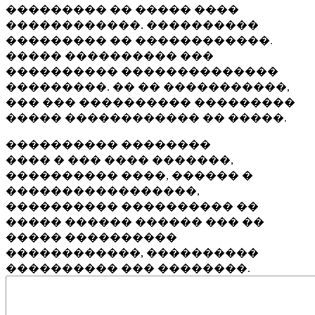
��������� �� ����� ����
������������. ����������
��������� �� ������������.
����� ���������� ���
���������� ��������������
���������. �� �� �����������,
��� ��� ���������� ���������
����� ������������ �� �����.
���������� ��������
���� � ��� ���� �������,
���������� ����, ������ �
�����������������,
���������� ���������� ��
����� ������ ������ ��� ��
����� ����������
������������, ����������
���������� ��� ��������.