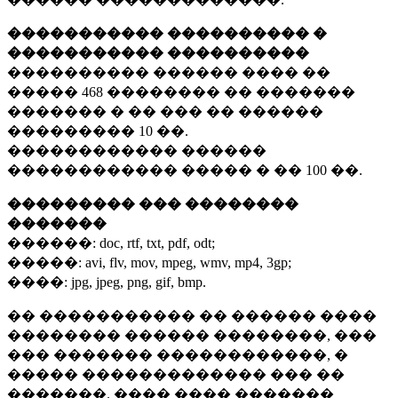
����������� ���������� �
����������� ����������
���������� ������ ���� ��
�����
468 ��������
�� �������
������� � �� ��� �� ������
���������
10 ��.
������������ ������
������������ ����� � ��
100 ��.
��������� ��� ��������
�������
������:
doc, rtf, txt, pdf, odt;
�����:
avi, flv, mov, mpeg, wmv, mp4, 3gp;
����:
jpg, jpeg, png, gif, bmp.
�� ����������� �� ������ ����
�������� ������ ��������, ���
��� ������� ������������, �
����� ������������� ��� ��
�������. ���� ���� �������