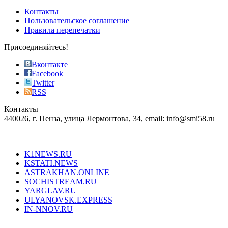
of
Контакты
the
Пользовательское соглашение
most
Правила перепечатки
effective
sophistication
Присоединяйтесь!
also
just
Вконтакте
the
Facebook
right
Twitter
blend
RSS
in
Контакты
creation
440026, г. Пенза, улица Лермонтова, 34, email: info@smi58.ru
completely
unique
Все порталы НМГ
dazzling
type.
K1NEWS.RU
reddit
KSTATI.NEWS
sevenfridayreplica.ru
ASTRAKHAN.ONLINE
sevenfriday
SOCHISTREAM.RU
outlet
YARGLAV.RU
is
ULYANOVSK.EXPRESS
the
IN-NNOV.RU
first
choice
Согласие на обработку персональных данных
Политика по