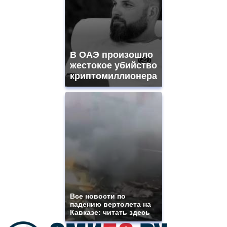
for
sale.
best
vape
shops
В ОАЭ произошло
site.
offer
жестокое убийство
all
криптомиллионера
kinds
of
high
quality
https://www.phoenix-
suns.ru/
which
you
need.
replica
franck
muller
rolex
Все новости по
even
падению вертолета на
though
Кавказе: читать здесь
the