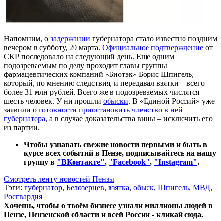
Напомним, о
задержании
губернатора стало известно поздним
вечером в субботу, 20 марта.
Официальное подтверждение
от
СКР последовало на следующий день. Еще одним
подозреваемым по делу проходит главы группы
фармацевтических компаний «Биотэк» Борис Шпигель,
который, по мнению следствия, и передавал взятки – всего
более 31 млн рублей. Всего же в подозреваемых числятся
шесть человек. У ни прошли
обыски
. В «Единой Россий» уже
заявили о
готовности приостановить членство в ней
губернатора
, а в случае доказательства вины – исключить его
из партии.
Чтобы узнавать свежие новости первыми и быть в
курсе всех событий в Пензе, подписывайтесь на нашу
группу в
"ВКонтакте"
,
"Facebook"
,
"Instagram"
.
Смотреть ленту новостей Пензы
Тэги:
губернатор
,
Белозерцев
,
взятка
,
обыск
,
Шпигель
,
МВД
,
Росгвардия
Хочешь, чтобы о твоём бизнесе узнали миллионы людей в
Пензе, Пензенской области и всей России - кликай сюда.