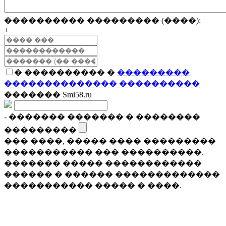
���������� ��������� (����):
+
� ���������� �
���������
�������������� ����������
������� Smi58.ru
- ������� ������� � ��������
���������
��� ����, ����� ���� ���������
����������� ��� ����������.
������� ����� ������������
������ � ������ �������������
����������� ����� � ����.