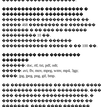
����������� ���������� �
����������� ����������
���������� ������ ���� ��
�����
468 ��������
�� �������
������� � �� ��� �� ������
���������
10 ��.
������������ ������
������������ ����� � ��
100 ��.
��������� ��� ��������
�������
������:
doc, rtf, txt, pdf, odt;
�����:
avi, flv, mov, mpeg, wmv, mp4, 3gp;
����:
jpg, jpeg, png, gif, bmp.
�� ����������� �� ������ ����
�������� ������ ��������, ���
��� ������� ������������, �
����� ������������� ��� ��
�������. ���� ���� �������