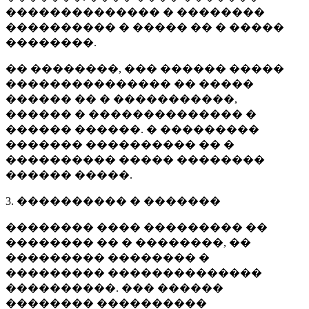
�������������� � ��������
���������� � ����� �� � �����
��������.
�� ��������, ��� ������ �����
��������������� �� �����
������ �� � �����������,
������ � �������������� �
������ ������. � ���������
������� ���������� �� �
���������� ����� ��������
������ �����.
3. ���������� � �������
�������� ���� ��������� ��
�������� �� � ��������, ��
��������� �������� �
��������� ��������������
����������. ��� ������
�������� ����������