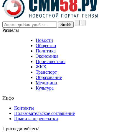
prices
are
higher
however
visitors
nevertheless
Разделы
believe
that
Новости
good
Общество
value.
Политика
who
Экономика
sells
Происшествия
the
ЖКХ
best
Транспорт
phyrevape.com
Образование
vape
Медицина
store
Культура
on
the
Инфо
pursuit
of
Контакты
the
Пользовательское соглашение
most
Правила перепечатки
effective
sophistication
Присоединяйтесь!