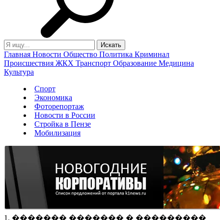
Главная
Новости
Общество
Политика
Криминал
Происшествия
ЖКХ
Транспорт
Образование
Медицина
Культура
Спорт
Экономика
Фоторепортаж
Новости в России
Стройка в Пензе
Мобилизация
1. ������� ������� � ���������