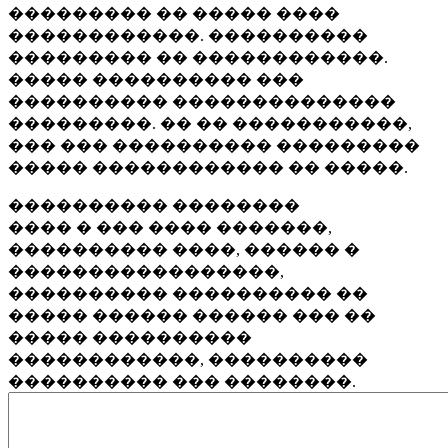
��������� �� ����� ����
������������. ����������
��������� �� ������������.
����� ���������� ���
���������� ��������������
���������. �� �� �����������,
��� ��� ���������� ���������
����� ������������ �� �����.
���������� ��������
���� � ��� ���� �������,
���������� ����, ������ �
�����������������,
���������� ���������� ��
����� ������ ������ ��� ��
����� ����������
������������, ����������
���������� ��� ��������.