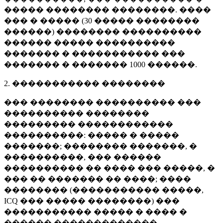
����� �������� ��������. ����
��� � ����� (
30 �����
��������
������) �������� ����������
������ ����� ����������
������� � ����������� ���
������� � �������
1000 ������
.
2. ����������� ��������
��� �������� ���������� ���
���������� ��������
��������� ������������
����������: ����� � �����
�������; �������� �������, �
����������, ��� ������
���������� �� ���� ��� �����, �
��� �� ������� �� ����; ����
�������� (����������� �����,
ICQ ��� ����� ��������) ���
����������� ����� � ���� �
������ �������������.