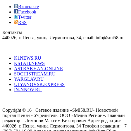
also
just
Вконтакте
the
Facebook
right
Twitter
blend
RSS
in
Контакты
creation
440026, г. Пенза, улица Лермонтова, 34, email: info@smi58.ru
completely
unique
Все порталы НМГ
dazzling
type.
K1NEWS.RU
reddit
KSTATI.NEWS
sevenfridayreplica.ru
ASTRAKHAN.ONLINE
sevenfriday
SOCHISTREAM.RU
outlet
YARGLAV.RU
is
ULYANOVSK.EXPRESS
the
IN-NNOV.RU
first
choice
Согласие на обработку персональных данных
Политика по
for
защите персональных данных
high-
Copyright © 16+ Сетевое издание «SMI58.RU- Новостной
end
портал Пензы» Учредитель: ООО «Медиа-Регион». Главный
people.
редактор – Лимонов Максим Викторович Адрес редакции:
440026, г. Пенза, улица Лермонтова, 34 Телефон редакции: +7