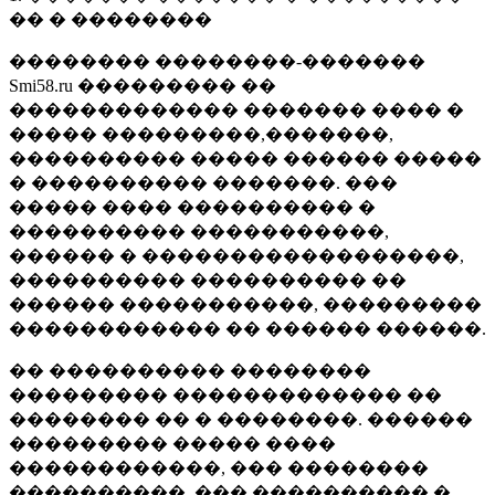
�� � ��������
�������� ��������-�������
Smi58.ru ��������� ��
������������� ������� ���� �
����� ���������,�������,
���������� ����� ������ �����
� ���������� �������. ���
����� ���� ���������� �
���������� �����������,
������ � ������������������,
���������� ���������� ��
������ �����������, ���������
������������ �� ������ ������.
�� ���������� ��������
��������� ������������� ��
�������� �� � ��������. ������
��������� ����� ����
������������, ��� ��������
����������, ��� ���������� �