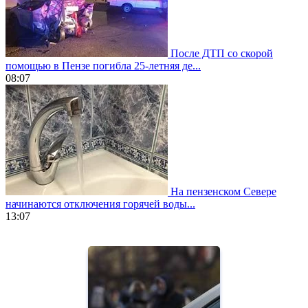
После ДТП со скорой
помощью в Пензе погибла 25-летняя де...
08:07
На пензенском Севере
начинаются отключения горячей воды...
13:07
https://www.vapesstores.fr/
meilleure
cigarette
electronique
best
quality