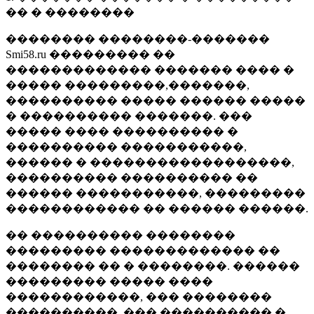
�� � ��������
�������� ��������-�������
Smi58.ru ��������� ��
������������� ������� ���� �
����� ���������,�������,
���������� ����� ������ �����
� ���������� �������. ���
����� ���� ���������� �
���������� �����������,
������ � ������������������,
���������� ���������� ��
������ �����������, ���������
������������ �� ������ ������.
�� ���������� ��������
��������� ������������� ��
�������� �� � ��������. ������
��������� ����� ����
������������, ��� ��������
����������, ��� ���������� �