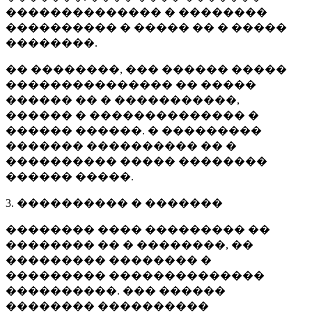
�������������� � ��������
���������� � ����� �� � �����
��������.
�� ��������, ��� ������ �����
��������������� �� �����
������ �� � �����������,
������ � �������������� �
������ ������. � ���������
������� ���������� �� �
���������� ����� ��������
������ �����.
3. ���������� � �������
�������� ���� ��������� ��
�������� �� � ��������, ��
��������� �������� �
��������� ��������������
����������. ��� ������
�������� ����������