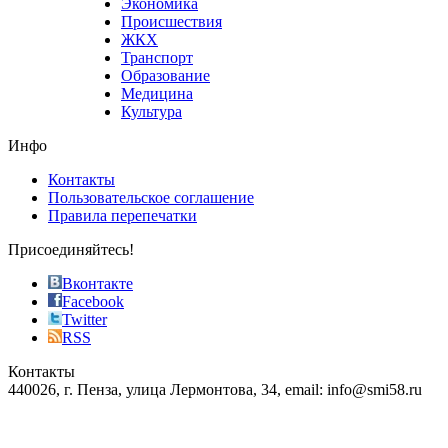
Экономика
sells
Происшествия
the
ЖКХ
best
Транспорт
phyrevape.com
Образование
vape
Медицина
store
Культура
on
the
Инфо
pursuit
of
Контакты
the
Пользовательское соглашение
most
Правила перепечатки
effective
sophistication
Присоединяйтесь!
also
just
Вконтакте
the
Facebook
right
Twitter
blend
RSS
in
Контакты
creation
440026, г. Пенза, улица Лермонтова, 34, email: info@smi58.ru
completely
unique
Все порталы НМГ
dazzling
type.