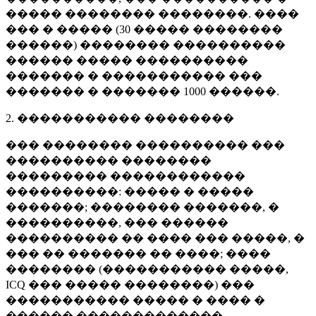
����� �������� ��������. ����
��� � ����� (
30 �����
��������
������) �������� ����������
������ ����� ����������
������� � ����������� ���
������� � �������
1000 ������
.
2. ����������� ��������
��� �������� ���������� ���
���������� ��������
��������� ������������
����������: ����� � �����
�������; �������� �������, �
����������, ��� ������
���������� �� ���� ��� �����, �
��� �� ������� �� ����; ����
�������� (����������� �����,
ICQ ��� ����� ��������) ���
����������� ����� � ���� �
������ �������������.