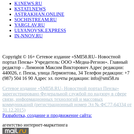
K1NEWS.RU
reddit
KSTATI.NEWS
sevenfridayreplica.ru
ASTRAKHAN.ONLINE
sevenfriday
SOCHISTREAM.RU
outlet
YARGLAV.RU
is
ULYANOVSK.EXPRESS
the
IN-NNOV.RU
first
choice
Согласие на обработку персональных данных
Политика по
for
защите персональных данных
high-
Copyright © 16+ Сетевое издание «SMI58.RU- Новостной
end
портал Пензы» Учредитель: ООО «Медиа-Регион». Главный
people.
редактор – Лимонов Максим Викторович Адрес редакции:
440026, г. Пенза, улица Лермонтова, 34 Телефон редакции: +7
(987) 504 16 90 Адрес эл. почты редакции: info@smi58.ru
Сетевое издание «SMI58.RU- Новостной портал Пензы»
зарегистрировано Федеральной службой по надзору в сфере
связи, информационных технологий и массовых
коммуникаций (регистрационный номер Эл № ФС77-64334 от
31.12.2015)
Разработка, создание и продвижение сайта:
агентство интернет-маркетинга