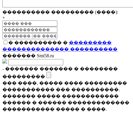
���������� ��������� (����):
+
� ���������� �
���������
�������������� ����������
������� Smi58.ru
- ������� ������� � ��������
���������
��� ����, ����� ���� ���������
����������� ��� ����������.
������� ����� ������������
������ � ������ �������������
����������� ����� � ����.