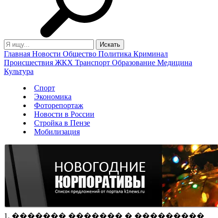
Главная
Новости
Общество
Политика
Криминал
Происшествия
ЖКХ
Транспорт
Образование
Медицина
Культура
Спорт
Экономика
Фоторепортаж
Новости в России
Стройка в Пензе
Мобилизация
1. ������� ������� � ���������