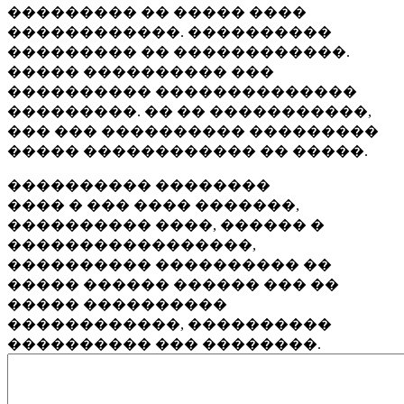
��������� �� ����� ����
������������. ����������
��������� �� ������������.
����� ���������� ���
���������� ��������������
���������. �� �� �����������,
��� ��� ���������� ���������
����� ������������ �� �����.
���������� ��������
���� � ��� ���� �������,
���������� ����, ������ �
�����������������,
���������� ���������� ��
����� ������ ������ ��� ��
����� ����������
������������, ����������
���������� ��� ��������.