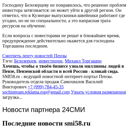
Господину Белозерцеву не понравилось, что решение проблем
инвестора затягивается: он может уйти в другой регион. Он
отметил, что в Кузнецке выпускники-швейники работают где
угодно, но не по специальности, а это напрасная трата
ресурсов на обучение.
Если вопросы с инвесторами не решат в ближайшее время,
предупреждение действительно окажется для господина
Торгашина последним.
Смотреть ленту новостей Пензы
Тэги:
Белозерцев
,
инвестиции
,
Михаил Торгашин
Хочешь, чтобы о твоём бизнесе узнали миллионы людей в
Пензе, Пензенской области и всей России - кликай сюда.
SMI58.ru - ведущий новостной интернет-портал Пензы.
Руководитель отдела продаж
Самохвалов Василий
Викторович
+7 (999) 784-45-35
sochistream.reklama.rop@gmail.com
Узнать условия размещения
загрузка...
Новости партнера 24СМИ
Последние новости smi58.ru