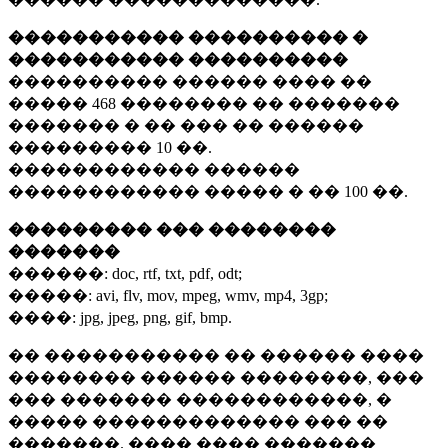
����������� ���������� �
����������� ����������
���������� ������ ���� ��
�����
468 ��������
�� �������
������� � �� ��� �� ������
���������
10 ��.
������������ ������
������������ ����� � ��
100 ��.
��������� ��� ��������
�������
������:
doc, rtf, txt, pdf, odt;
�����:
avi, flv, mov, mpeg, wmv, mp4, 3gp;
����:
jpg, jpeg, png, gif, bmp.
�� ����������� �� ������ ����
�������� ������ ��������, ���
��� ������� ������������, �
����� ������������� ��� ��
�������. ���� ���� �������