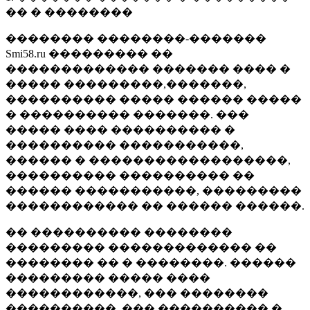
�� � ��������
�������� ��������-�������
Smi58.ru ��������� ��
������������� ������� ���� �
����� ���������,�������,
���������� ����� ������ �����
� ���������� �������. ���
����� ���� ���������� �
���������� �����������,
������ � ������������������,
���������� ���������� ��
������ �����������, ���������
������������ �� ������ ������.
�� ���������� ��������
��������� ������������� ��
�������� �� � ��������. ������
��������� ����� ����
������������, ��� ��������
����������, ��� ���������� �