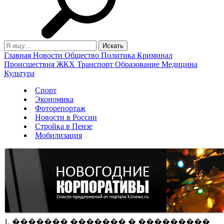
Главная
Новости
Общество
Политика
Криминал
Происшествия
ЖКХ
Транспорт
Образование
Медицина
Культура
Спорт
Экономика
Фоторепортаж
Новости в России
Стройка в Пензе
Мобилизация
1. ������� ������� � ���������