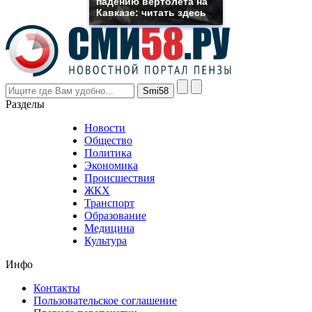
падению вертолета на
though
Кавказе: читать здесь
the
prices
are
higher
however
visitors
nevertheless
Разделы
believe
that
Новости
good
Общество
value.
Политика
who
Экономика
sells
Происшествия
the
ЖКХ
best
Транспорт
phyrevape.com
Образование
vape
Медицина
store
Культура
on
the
Инфо
pursuit
of
Контакты
the
Пользовательское соглашение
most