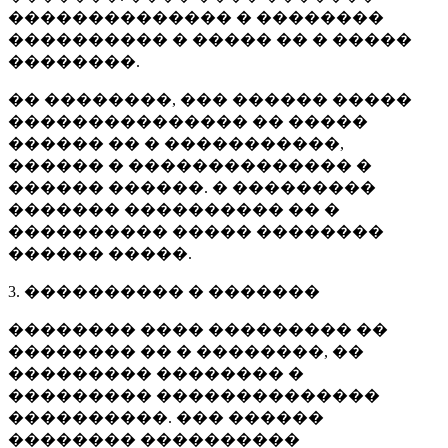
�������������� � ��������
���������� � ����� �� � �����
��������.
�� ��������, ��� ������ �����
��������������� �� �����
������ �� � �����������,
������ � �������������� �
������ ������. � ���������
������� ���������� �� �
���������� ����� ��������
������ �����.
3. ���������� � �������
�������� ���� ��������� ��
�������� �� � ��������, ��
��������� �������� �
��������� ��������������
����������. ��� ������
�������� ����������