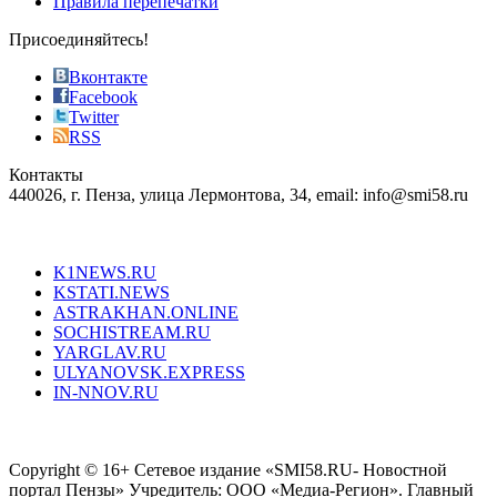
Правила перепечатки
effective
sophistication
Присоединяйтесь!
also
just
Вконтакте
the
Facebook
right
Twitter
blend
RSS
in
Контакты
creation
440026, г. Пенза, улица Лермонтова, 34, email: info@smi58.ru
completely
unique
Все порталы НМГ
dazzling
type.
K1NEWS.RU
reddit
KSTATI.NEWS
sevenfridayreplica.ru
ASTRAKHAN.ONLINE
sevenfriday
SOCHISTREAM.RU
outlet
YARGLAV.RU
is
ULYANOVSK.EXPRESS
the
IN-NNOV.RU
first
choice
Согласие на обработку персональных данных
Политика по
for
защите персональных данных
high-
Copyright © 16+ Сетевое издание «SMI58.RU- Новостной
end
портал Пензы» Учредитель: ООО «Медиа-Регион». Главный
people.