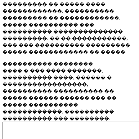
��������� �� ����� ����
������������. ����������
��������� �� ������������.
����� ���������� ���
���������� ��������������
���������. �� �� �����������,
��� ��� ���������� ���������
����� ������������ �� �����.
���������� ��������
���� � ��� ���� �������,
���������� ����, ������ �
�����������������,
���������� ���������� ��
����� ������ ������ ��� ��
����� ����������
������������, ����������
���������� ��� ��������.