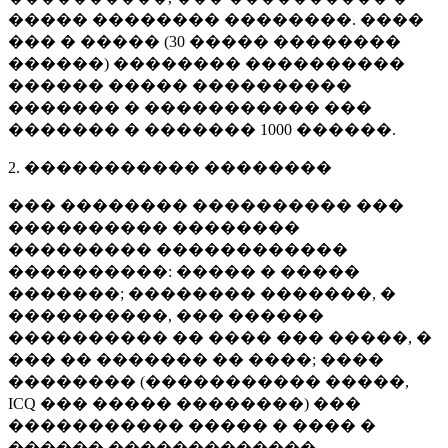
����� �������� ��������. ����
��� � ����� (
30 �����
��������
������) �������� ����������
������ ����� ����������
������� � ����������� ���
������� � �������
1000 ������
.
2. ����������� ��������
��� �������� ���������� ���
���������� ��������
��������� ������������
����������: ����� � �����
�������; �������� �������, �
����������, ��� ������
���������� �� ���� ��� �����, �
��� �� ������� �� ����; ����
�������� (����������� �����,
ICQ ��� ����� ��������) ���
����������� ����� � ���� �
������ �������������.