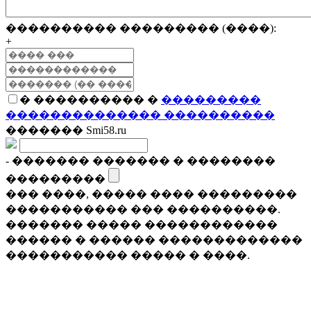
���������� ��������� (����):
+
� ���������� �
���������
�������������� ����������
������� Smi58.ru
- ������� ������� � ��������
���������
��� ����, ����� ���� ���������
����������� ��� ����������.
������� ����� ������������
������ � ������ �������������
����������� ����� � ����.