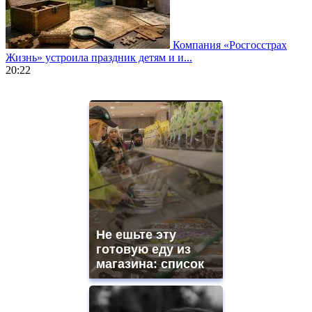
Компания «Росгосстрах
Жизнь» устроила праздник детям и и...
20:22
https://www.vapesstores.fr/
meilleure
cigarette
electronique
best
quality
aaa
swiss
movement.
https://gradewatches.to/
mens
and
Не ешьте эту
ladies
готовую еду из
watches
магазина: список
for
sale.
https://www.replicasrelojes.to/
mens