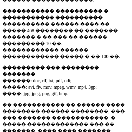
����������� ���������� �
����������� ����������
���������� ������ ���� ��
�����
468 ��������
�� �������
������� � �� ��� �� ������
���������
10 ��.
������������ ������
������������ ����� � ��
100 ��.
��������� ��� ��������
�������
������:
doc, rtf, txt, pdf, odt;
�����:
avi, flv, mov, mpeg, wmv, mp4, 3gp;
����:
jpg, jpeg, png, gif, bmp.
�� ����������� �� ������ ����
�������� ������ ��������, ���
��� ������� ������������, �
����� ������������� ��� ��
�������. ���� ���� �������