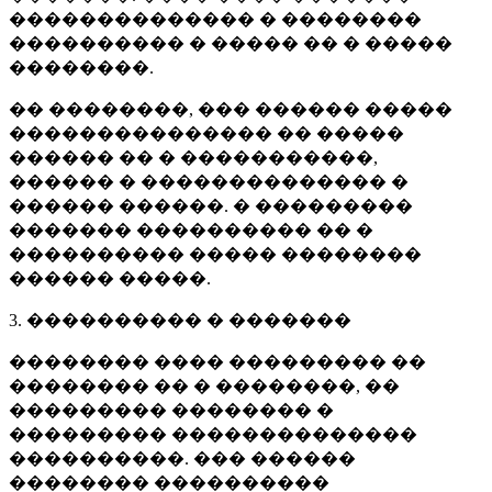
�������������� � ��������
���������� � ����� �� � �����
��������.
�� ��������, ��� ������ �����
��������������� �� �����
������ �� � �����������,
������ � �������������� �
������ ������. � ���������
������� ���������� �� �
���������� ����� ��������
������ �����.
3. ���������� � �������
�������� ���� ��������� ��
�������� �� � ��������, ��
��������� �������� �
��������� ��������������
����������. ��� ������
�������� ����������