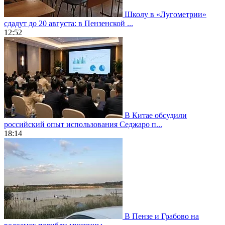
Школу в «Лугометрии»
сдадут до 20 августа: в Пензенской ...
12:52
В Китае обсудили
российский опыт использования Седжаро п...
18:14
В Пензе и Грабово на