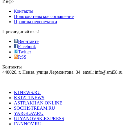
Инфо
pursuit
of
Контакты
the
Пользовательское соглашение
most
Правила перепечатки
effective
sophistication
Присоединяйтесь!
also
just
Вконтакте
the
Facebook
right
Twitter
blend
RSS
in
Контакты
creation
440026, г. Пенза, улица Лермонтова, 34, email: info@smi58.ru
completely
unique
Все порталы НМГ
dazzling
type.
K1NEWS.RU
reddit
KSTATI.NEWS
sevenfridayreplica.ru
ASTRAKHAN.ONLINE
sevenfriday
SOCHISTREAM.RU
outlet
YARGLAV.RU
is
ULYANOVSK.EXPRESS
the
IN-NNOV.RU
first
choice