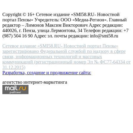
Согласие на обработку персональных данных
Политика по
for
защите персональных данных
high-
Copyright © 16+ Сетевое издание «SMI58.RU- Новостной
end
портал Пензы» Учредитель: ООО «Медиа-Регион». Главный
people.
редактор – Лимонов Максим Викторович Адрес редакции:
440026, г. Пенза, улица Лермонтова, 34 Телефон редакции: +7
(987) 504 16 90 Адрес эл. почты редакции: info@smi58.ru
Сетевое издание «SMI58.RU- Новостной портал Пензы»
зарегистрировано Федеральной службой по надзору в сфере
связи, информационных технологий и массовых
коммуникаций (регистрационный номер Эл № ФС77-64334 от
31.12.2015)
Разработка, создание и продвижение сайта:
агентство интернет-маркетинга