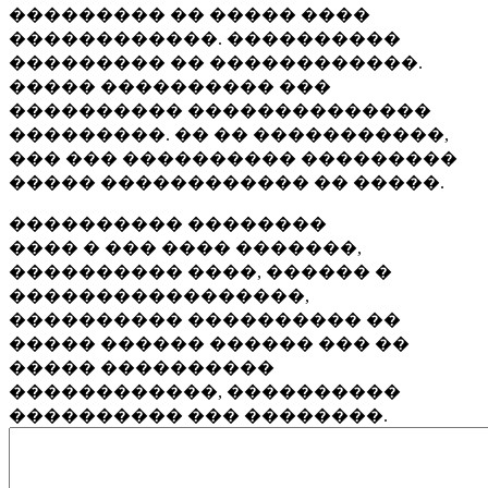
��������� �� ����� ����
������������. ����������
��������� �� ������������.
����� ���������� ���
���������� ��������������
���������. �� �� �����������,
��� ��� ���������� ���������
����� ������������ �� �����.
���������� ��������
���� � ��� ���� �������,
���������� ����, ������ �
�����������������,
���������� ���������� ��
����� ������ ������ ��� ��
����� ����������
������������, ����������
���������� ��� ��������.