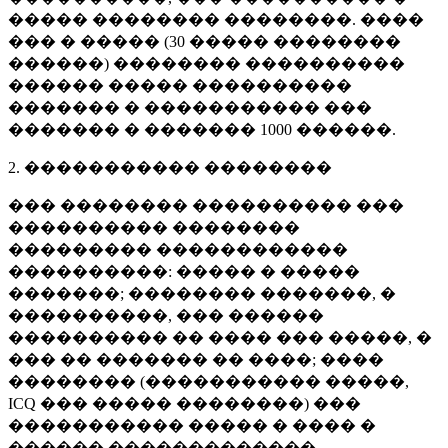
����� �������� ��������. ����
��� � ����� (
30 �����
��������
������) �������� ����������
������ ����� ����������
������� � ����������� ���
������� � �������
1000 ������
.
2. ����������� ��������
��� �������� ���������� ���
���������� ��������
��������� ������������
����������: ����� � �����
�������; �������� �������, �
����������, ��� ������
���������� �� ���� ��� �����, �
��� �� ������� �� ����; ����
�������� (����������� �����,
ICQ ��� ����� ��������) ���
����������� ����� � ���� �
������ �������������.