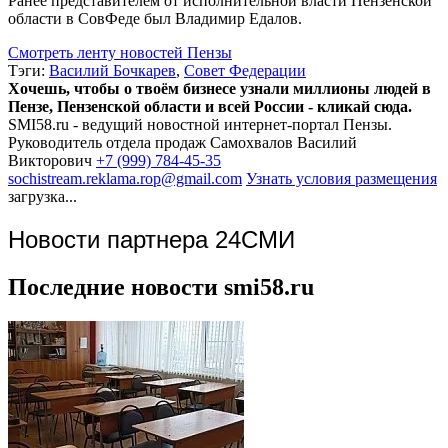
Ранее представителем от исполнительной власти Пензенской
области в СовФеде был Владимир Едалов.
Смотреть ленту новостей Пензы
Тэги:
Василий Бочкарев
,
Совет Федерации
Хочешь, чтобы о твоём бизнесе узнали миллионы людей в
Пензе, Пензенской области и всей России - кликай сюда.
SMI58.ru - ведущий новостной интернет-портал Пензы.
Руководитель отдела продаж
Самохвалов Василий
Викторович
+7 (999) 784-45-35
sochistream.reklama.rop@gmail.com
Узнать условия размещения
загрузка...
Новости партнера 24СМИ
Последние новости smi58.ru