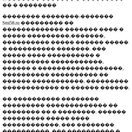
�� � ��������
�������� ��������-�������
Smi58.ru ��������� ��
������������� ������� ���� �
����� ���������,�������,
���������� ����� ������ �����
� ���������� �������. ���
����� ���� ���������� �
���������� �����������,
������ � ������������������,
���������� ���������� ��
������ �����������, ���������
������������ �� ������ ������.
�� ���������� ��������
��������� ������������� ��
�������� �� � ��������. ������
��������� ����� ����
������������, ��� ��������
����������, ��� ���������� �