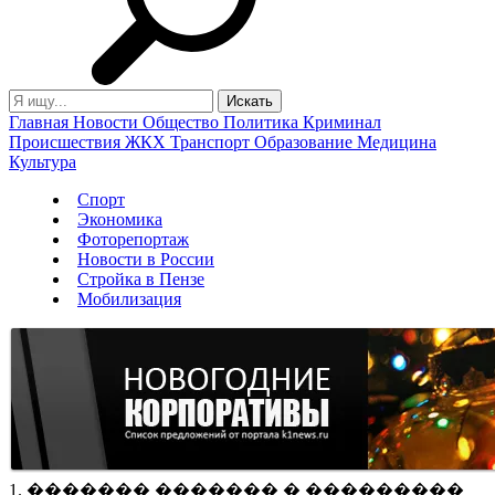
Главная
Новости
Общество
Политика
Криминал
Происшествия
ЖКХ
Транспорт
Образование
Медицина
Культура
Спорт
Экономика
Фоторепортаж
Новости в России
Стройка в Пензе
Мобилизация
1. ������� ������� � ���������