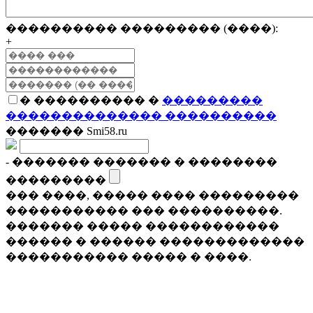
���������� ��������� (����):
+
� ���������� �
���������
�������������� ����������
������� Smi58.ru
- ������� ������� � ��������
���������
��� ����, ����� ���� ���������
����������� ��� ����������.
������� ����� ������������
������ � ������ �������������
����������� ����� � ����.