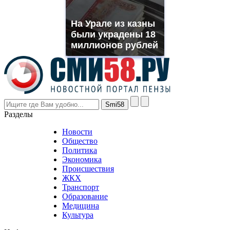
franck
muller
На Урале из казны
rolex
были украдены 18
even
though
миллионов рублей
the
prices
are
higher
however
visitors
nevertheless
Разделы
believe
that
Новости
good
Общество
value.
Политика
who
Экономика
sells
Происшествия
the
ЖКХ
best
Транспорт
phyrevape.com
Образование
vape
Медицина
store
Культура
on
the