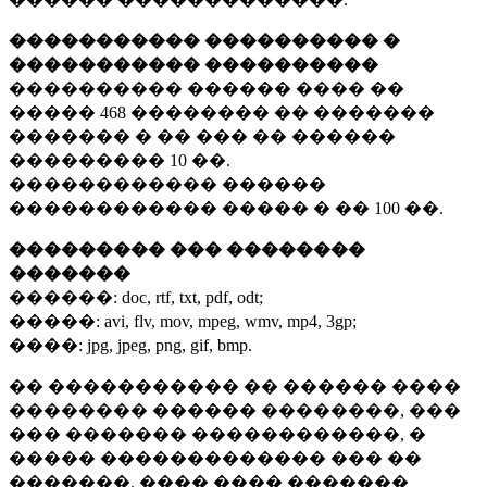
����������� ���������� �
����������� ����������
���������� ������ ���� ��
�����
468 ��������
�� �������
������� � �� ��� �� ������
���������
10 ��.
������������ ������
������������ ����� � ��
100 ��.
��������� ��� ��������
�������
������:
doc, rtf, txt, pdf, odt;
�����:
avi, flv, mov, mpeg, wmv, mp4, 3gp;
����:
jpg, jpeg, png, gif, bmp.
�� ����������� �� ������ ����
�������� ������ ��������, ���
��� ������� ������������, �
����� ������������� ��� ��
�������. ���� ���� �������