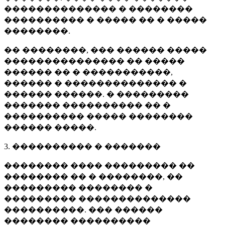
�������������� � ��������
���������� � ����� �� � �����
��������.
�� ��������, ��� ������ �����
��������������� �� �����
������ �� � �����������,
������ � �������������� �
������ ������. � ���������
������� ���������� �� �
���������� ����� ��������
������ �����.
3. ���������� � �������
�������� ���� ��������� ��
�������� �� � ��������, ��
��������� �������� �
��������� ��������������
����������. ��� ������
�������� ����������