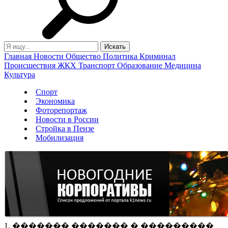
Главная
Новости
Общество
Политика
Криминал
Происшествия
ЖКХ
Транспорт
Образование
Медицина
Культура
Спорт
Экономика
Фоторепортаж
Новости в России
Стройка в Пензе
Мобилизация
1. ������� ������� � ���������