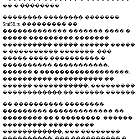
�� � ��������
�������� ��������-�������
Smi58.ru ��������� ��
������������� ������� ���� �
����� ���������,�������,
���������� ����� ������ �����
� ���������� �������. ���
����� ���� ���������� �
���������� �����������,
������ � ������������������,
���������� ���������� ��
������ �����������, ���������
������������ �� ������ ������.
�� ���������� ��������
��������� ������������� ��
�������� �� � ��������. ������
��������� ����� ����
������������, ��� ��������
����������, ��� ���������� �