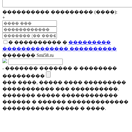
���������� ��������� (����):
+
� ���������� �
���������
�������������� ����������
������� Smi58.ru
- ������� ������� � ��������
���������
��� ����, ����� ���� ���������
����������� ��� ����������.
������� ����� ������������
������ � ������ �������������
����������� ����� � ����.