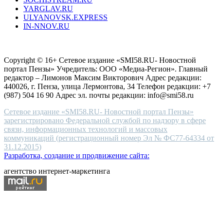
outlet
YARGLAV.RU
is
ULYANOVSK.EXPRESS
the
IN-NNOV.RU
first
choice
Согласие на обработку персональных данных
Политика по
for
защите персональных данных
high-
Copyright © 16+ Сетевое издание «SMI58.RU- Новостной
end
портал Пензы» Учредитель: ООО «Медиа-Регион». Главный
people.
редактор – Лимонов Максим Викторович Адрес редакции:
440026, г. Пенза, улица Лермонтова, 34 Телефон редакции: +7
(987) 504 16 90 Адрес эл. почты редакции: info@smi58.ru
Сетевое издание «SMI58.RU- Новостной портал Пензы»
зарегистрировано Федеральной службой по надзору в сфере
связи, информационных технологий и массовых
коммуникаций (регистрационный номер Эл № ФС77-64334 от
31.12.2015)
Разработка, создание и продвижение сайта:
агентство интернет-маркетинга