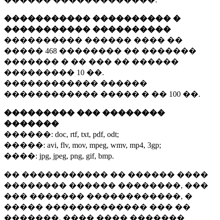
����������� ���������� �
����������� ����������
���������� ������ ���� ��
�����
468 ��������
�� �������
������� � �� ��� �� ������
���������
10 ��.
������������ ������
������������ ����� � ��
100 ��.
��������� ��� ��������
�������
������:
doc, rtf, txt, pdf, odt;
�����:
avi, flv, mov, mpeg, wmv, mp4, 3gp;
����:
jpg, jpeg, png, gif, bmp.
�� ����������� �� ������ ����
�������� ������ ��������, ���
��� ������� ������������, �
����� ������������� ��� ��
�������. ���� ���� �������