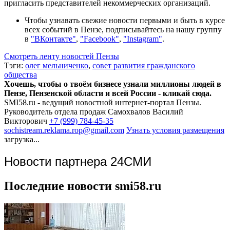
пригласить представителей некоммерческих организаций.
Чтобы узнавать свежие новости первыми и быть в курсе
всех событий в Пензе, подписывайтесь на нашу группу
в
"ВКонтакте"
,
"Facebook"
,
"Instagram"
.
Смотреть ленту новостей Пензы
Тэги:
олег мельниченко
,
совет развития гражданского
общества
Хочешь, чтобы о твоём бизнесе узнали миллионы людей в
Пензе, Пензенской области и всей России - кликай сюда.
SMI58.ru - ведущий новостной интернет-портал Пензы.
Руководитель отдела продаж
Самохвалов Василий
Викторович
+7 (999) 784-45-35
sochistream.reklama.rop@gmail.com
Узнать условия размещения
загрузка...
Новости партнера 24СМИ
Последние новости smi58.ru