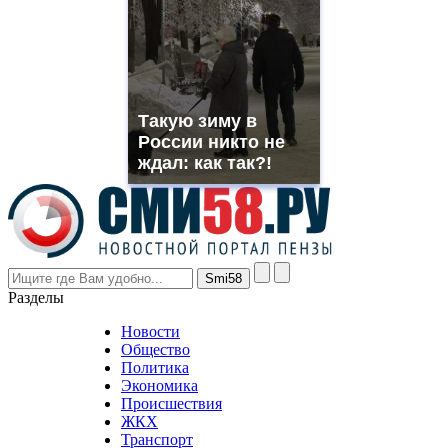
which
you
need.
replica
franck
muller
Такую зиму в
rolex
России никто не
even
though
ждал: как так?!
the
prices
are
higher
however
visitors
nevertheless
Разделы
believe
that
Новости
good
Общество
value.
Политика
who
Экономика
sells
Происшествия
the
ЖКХ
best
Транспорт