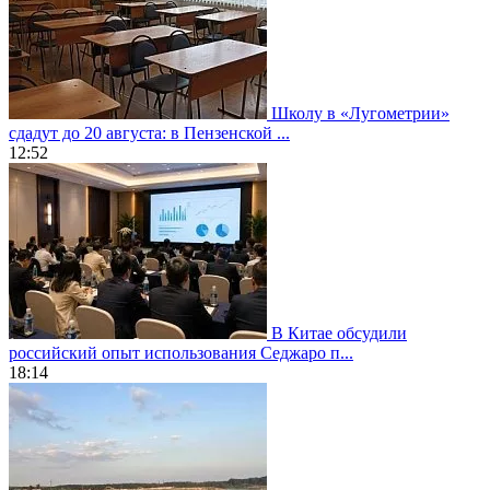
Школу в «Лугометрии»
сдадут до 20 августа: в Пензенской ...
12:52
В Китае обсудили
российский опыт использования Седжаро п...
18:14