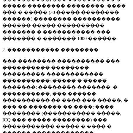
����� �������� ��������. ����
��� � ����� (
30 �����
��������
������) �������� ����������
������ ����� ����������
������� � ����������� ���
������� � �������
1000 ������
.
2. ����������� ��������
��� �������� ���������� ���
���������� ��������
��������� ������������
����������: ����� � �����
�������; �������� �������, �
����������, ��� ������
���������� �� ���� ��� �����, �
��� �� ������� �� ����; ����
�������� (����������� �����,
ICQ ��� ����� ��������) ���
����������� ����� � ���� �
������ �������������.