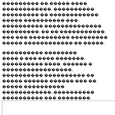
��������� �� ����� ����
������������. ����������
��������� �� ������������.
����� ���������� ���
���������� ��������������
���������. �� �� �����������,
��� ��� ���������� ���������
����� ������������ �� �����.
���������� ��������
���� � ��� ���� �������,
���������� ����, ������ �
�����������������,
���������� ���������� ��
����� ������ ������ ��� ��
����� ����������
������������, ����������
���������� ��� ��������.