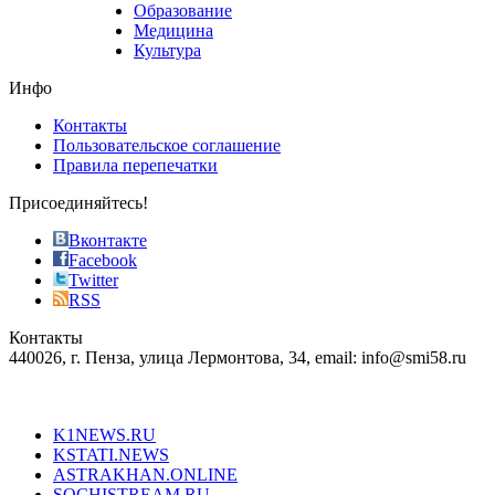
phyrevape.com
Образование
vape
Медицина
store
Культура
on
the
Инфо
pursuit
of
Контакты
the
Пользовательское соглашение
most
Правила перепечатки
effective
sophistication
Присоединяйтесь!
also
just
Вконтакте
the
Facebook
right
Twitter
blend
RSS
in
Контакты
creation
440026, г. Пенза, улица Лермонтова, 34, email: info@smi58.ru
completely
unique
Все порталы НМГ
dazzling
type.
K1NEWS.RU
reddit
KSTATI.NEWS
sevenfridayreplica.ru
ASTRAKHAN.ONLINE
sevenfriday
SOCHISTREAM.RU