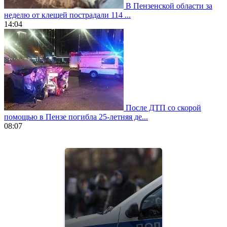
В Пензенской области за
неделю от клещей пострадали 114 ...
14:04
После ДТП со скорой
помощью в Пензе погибла 25-летняя де...
08:07
https://www.vapesstores.fr/
meilleure
cigarette
electronique
best
quality
aaa
swiss
movement.
https://gradewatches.to/