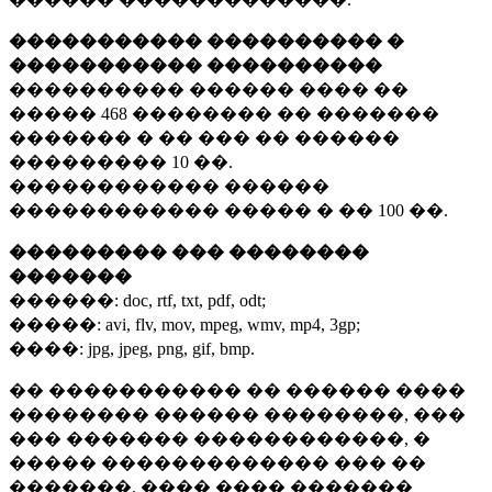
����������� ���������� �
����������� ����������
���������� ������ ���� ��
�����
468 ��������
�� �������
������� � �� ��� �� ������
���������
10 ��.
������������ ������
������������ ����� � ��
100 ��.
��������� ��� ��������
�������
������:
doc, rtf, txt, pdf, odt;
�����:
avi, flv, mov, mpeg, wmv, mp4, 3gp;
����:
jpg, jpeg, png, gif, bmp.
�� ����������� �� ������ ����
�������� ������ ��������, ���
��� ������� ������������, �
����� ������������� ��� ��
�������. ���� ���� �������