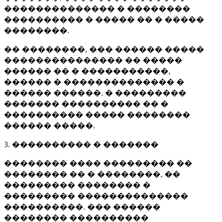
�������������� � ��������
���������� � ����� �� � �����
��������.
�� ��������, ��� ������ �����
��������������� �� �����
������ �� � �����������,
������ � �������������� �
������ ������. � ���������
������� ���������� �� �
���������� ����� ��������
������ �����.
3. ���������� � �������
�������� ���� ��������� ��
�������� �� � ��������, ��
��������� �������� �
��������� ��������������
����������. ��� ������
�������� ����������