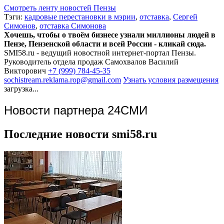
Смотреть ленту новостей Пензы
Тэги:
кадровые перестановки в мэрии
,
отставка
,
Сергей
Симонов
,
отставка Симонова
Хочешь, чтобы о твоём бизнесе узнали миллионы людей в
Пензе, Пензенской области и всей России - кликай сюда.
SMI58.ru - ведущий новостной интернет-портал Пензы.
Руководитель отдела продаж
Самохвалов Василий
Викторович
+7 (999) 784-45-35
sochistream.reklama.rop@gmail.com
Узнать условия размещения
загрузка...
Новости партнера 24СМИ
Последние новости smi58.ru