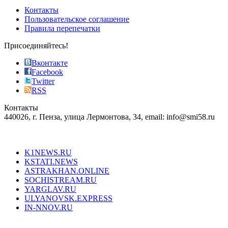
of
Контакты
the
Пользовательское соглашение
most
Правила перепечатки
effective
sophistication
Присоединяйтесь!
also
just
Вконтакте
the
Facebook
right
Twitter
blend
RSS
in
Контакты
creation
440026, г. Пенза, улица Лермонтова, 34, email: info@smi58.ru
completely
unique
Все порталы НМГ
dazzling
type.
K1NEWS.RU
reddit
KSTATI.NEWS
sevenfridayreplica.ru
ASTRAKHAN.ONLINE
sevenfriday
SOCHISTREAM.RU
outlet
YARGLAV.RU
is
ULYANOVSK.EXPRESS
the
IN-NNOV.RU
first
choice
Согласие на обработку персональных данных
Политика по
for