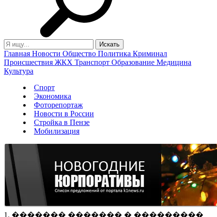
Главная
Новости
Общество
Политика
Криминал
Происшествия
ЖКХ
Транспорт
Образование
Медицина
Культура
Спорт
Экономика
Фоторепортаж
Новости в России
Стройка в Пензе
Мобилизация
1. ������� ������� � ���������