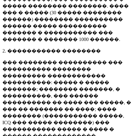
����� �������� ��������. ����
��� � ����� (
30 �����
��������
������) �������� ����������
������ ����� ����������
������� � ����������� ���
������� � �������
1000 ������
.
2. ����������� ��������
��� �������� ���������� ���
���������� ��������
��������� ������������
����������: ����� � �����
�������; �������� �������, �
����������, ��� ������
���������� �� ���� ��� �����, �
��� �� ������� �� ����; ����
�������� (����������� �����,
ICQ ��� ����� ��������) ���
����������� ����� � ���� �
������ �������������.