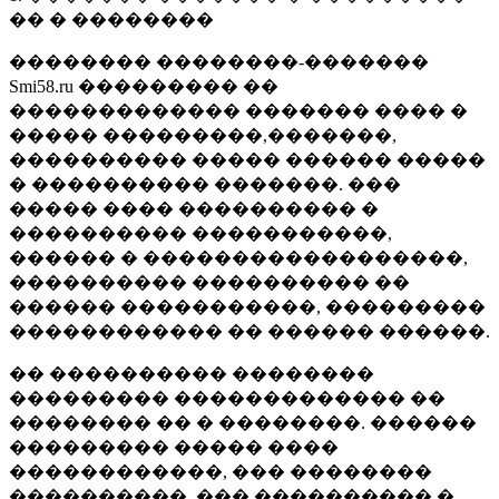
�� � ��������
�������� ��������-�������
Smi58.ru ��������� ��
������������� ������� ���� �
����� ���������,�������,
���������� ����� ������ �����
� ���������� �������. ���
����� ���� ���������� �
���������� �����������,
������ � ������������������,
���������� ���������� ��
������ �����������, ���������
������������ �� ������ ������.
�� ���������� ��������
��������� ������������� ��
�������� �� � ��������. ������
��������� ����� ����
������������, ��� ��������
����������, ��� ���������� �