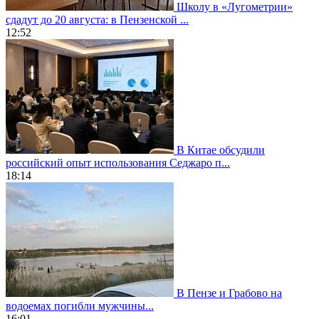
Школу в «Лугометрии»
сдадут до 20 августа: в Пензенской ...
12:52
В Китае обсудили
российский опыт использования Седжаро п...
18:14
В Пензе и Грабово на
водоемах погибли мужчины...
16:01