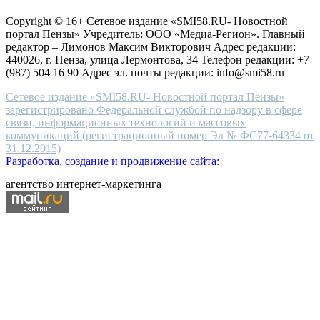
защите персональных данных
high-
Copyright © 16+ Сетевое издание «SMI58.RU- Новостной
end
портал Пензы» Учредитель: ООО «Медиа-Регион». Главный
people.
редактор – Лимонов Максим Викторович Адрес редакции:
440026, г. Пенза, улица Лермонтова, 34 Телефон редакции: +7
(987) 504 16 90 Адрес эл. почты редакции: info@smi58.ru
Сетевое издание «SMI58.RU- Новостной портал Пензы»
зарегистрировано Федеральной службой по надзору в сфере
связи, информационных технологий и массовых
коммуникаций (регистрационный номер Эл № ФС77-64334 от
31.12.2015)
Разработка, создание и продвижение сайта:
агентство интернет-маркетинга