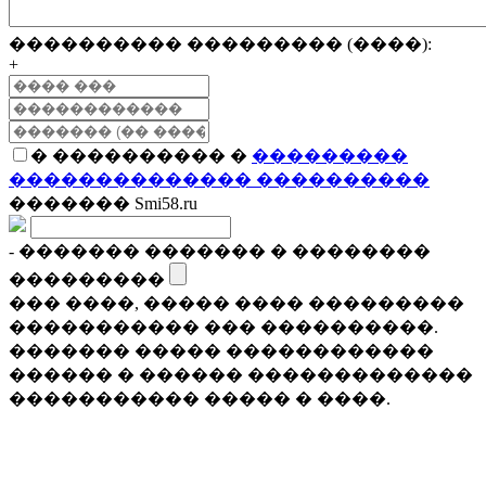
���������� ��������� (����):
+
� ���������� �
���������
�������������� ����������
������� Smi58.ru
- ������� ������� � ��������
���������
��� ����, ����� ���� ���������
����������� ��� ����������.
������� ����� ������������
������ � ������ �������������
����������� ����� � ����.