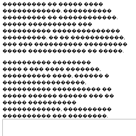
��������� �� ����� ����
������������. ����������
��������� �� ������������.
����� ���������� ���
���������� ��������������
���������. �� �� �����������,
��� ��� ���������� ���������
����� ������������ �� �����.
���������� ��������
���� � ��� ���� �������,
���������� ����, ������ �
�����������������,
���������� ���������� ��
����� ������ ������ ��� ��
����� ����������
������������, ����������
���������� ��� ��������.