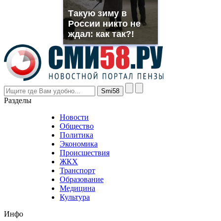
muller
Такую зиму в
rolex
России никто не
even
though
ждал: как так?!
the
prices
are
higher
however
visitors
nevertheless
Разделы
believe
that
Новости
good
Общество
value.
Политика
who
Экономика
sells
Происшествия
the
ЖКХ
best
Транспорт
phyrevape.com
Образование
vape
Медицина
store
Культура
on
the
Инфо
pursuit