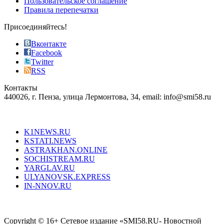
Пользовательское соглашение
most
Правила перепечатки
effective
sophistication
Присоединяйтесь!
also
just
Вконтакте
the
Facebook
right
Twitter
blend
RSS
in
Контакты
creation
440026, г. Пенза, улица Лермонтова, 34, email: info@smi58.ru
completely
unique
Все порталы НМГ
dazzling
type.
K1NEWS.RU
reddit
KSTATI.NEWS
sevenfridayreplica.ru
ASTRAKHAN.ONLINE
sevenfriday
SOCHISTREAM.RU
outlet
YARGLAV.RU
is
ULYANOVSK.EXPRESS
the
IN-NNOV.RU
first
choice
Согласие на обработку персональных данных
Политика по
for
защите персональных данных
high-
Copyright © 16+ Сетевое издание «SMI58.RU- Новостной
end