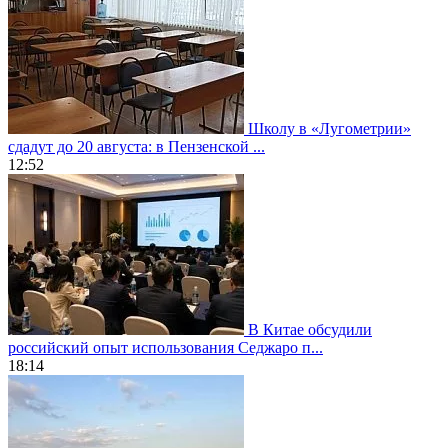
Школу в «Лугометрии»
сдадут до 20 августа: в Пензенской ...
12:52
В Китае обсудили
российский опыт использования Седжаро п...
18:14