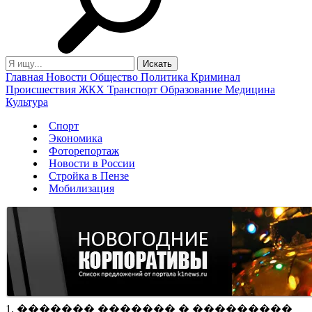
Главная
Новости
Общество
Политика
Криминал
Происшествия
ЖКХ
Транспорт
Образование
Медицина
Культура
Спорт
Экономика
Фоторепортаж
Новости в России
Стройка в Пензе
Мобилизация
1. ������� ������� � ���������