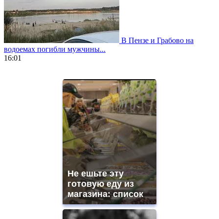
В Пензе и Грабово на
водоемах погибли мужчины...
16:01
https://www.vapesstores.fr/
meilleure
cigarette
electronique
best
quality
aaa
swiss
movement.
https://gradewatches.to/
mens
and
Не ешьте эту
ladies
готовую еду из
watches
магазина: список
for
sale.
https://www.replicasrelojes.to/