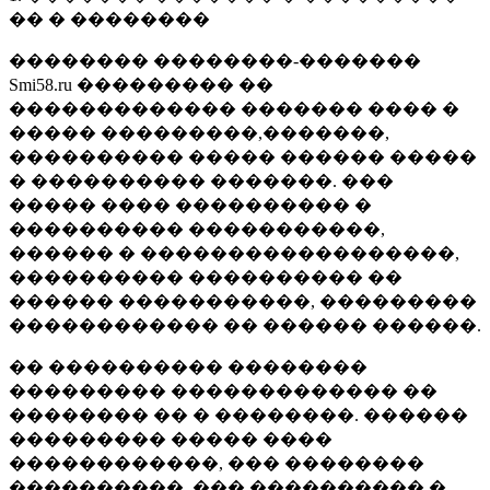
�� � ��������
�������� ��������-�������
Smi58.ru ��������� ��
������������� ������� ���� �
����� ���������,�������,
���������� ����� ������ �����
� ���������� �������. ���
����� ���� ���������� �
���������� �����������,
������ � ������������������,
���������� ���������� ��
������ �����������, ���������
������������ �� ������ ������.
�� ���������� ��������
��������� ������������� ��
�������� �� � ��������. ������
��������� ����� ����
������������, ��� ��������
����������, ��� ���������� �