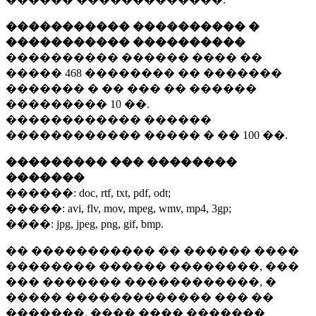
����������� ���������� �
����������� ����������
���������� ������ ���� ��
�����
468 ��������
�� �������
������� � �� ��� �� ������
���������
10 ��.
������������ ������
������������ ����� � ��
100 ��.
��������� ��� ��������
�������
������:
doc, rtf, txt, pdf, odt;
�����:
avi, flv, mov, mpeg, wmv, mp4, 3gp;
����:
jpg, jpeg, png, gif, bmp.
�� ����������� �� ������ ����
�������� ������ ��������, ���
��� ������� ������������, �
����� ������������� ��� ��
�������. ���� ���� �������