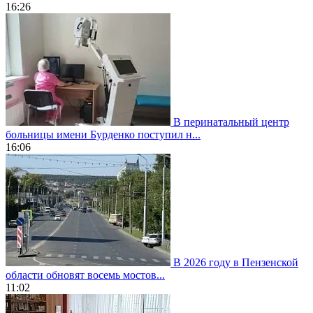
16:26
В перинатальный центр
больницы имени Бурденко поступил н...
16:06
В 2026 году в Пензенской
области обновят восемь мостов...
11:02