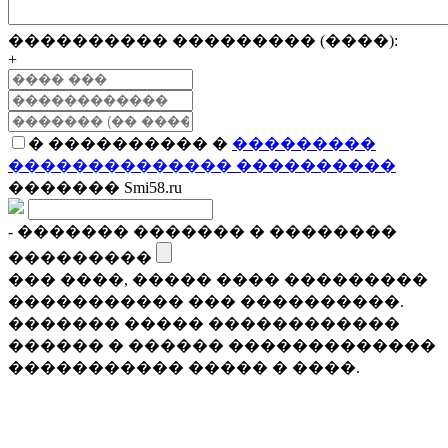
���������� ��������� (����):
+
� ���������� �
���������
�������������� ����������
������� Smi58.ru
- ������� ������� � ��������
���������
��� ����, ����� ���� ���������
����������� ��� ����������.
������� ����� ������������
������ � ������ �������������
����������� ����� � ����.