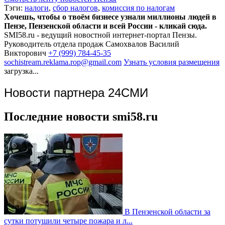
Тэги:
налоги
,
сбор налогов
,
комиссия по налогам
Хочешь, чтобы о твоём бизнесе узнали миллионы людей в
Пензе, Пензенской области и всей России - кликай сюда.
SMI58.ru - ведущий новостной интернет-портал Пензы.
Руководитель отдела продаж
Самохвалов Василий
Викторович
+7 (999) 784-45-35
sochistream.reklama.rop@gmail.com
Узнать условия размещения
загрузка...
Новости партнера 24СМИ
Последние новости smi58.ru
В Пензенской области за
сутки потушили четыре пожара и л...