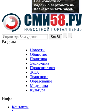
Все новости по
even
падению вертолета на
though
Кавказе: читать здесь
the
prices
are
higher
however
visitors
nevertheless
Разделы
believe
that
Новости
good
Общество
value.
Политика
who
Экономика
sells
Происшествия
the
ЖКХ
best
Транспорт
phyrevape.com
Образование
vape
Медицина
store
Культура
on
the
Инфо
pursuit
of
Контакты
the