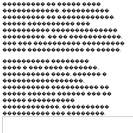
��������� �� ����� ����
������������. ����������
��������� �� ������������.
����� ���������� ���
���������� ��������������
���������. �� �� �����������,
��� ��� ���������� ���������
����� ������������ �� �����.
���������� ��������
���� � ��� ���� �������,
���������� ����, ������ �
�����������������,
���������� ���������� ��
����� ������ ������ ��� ��
����� ����������
������������, ����������
���������� ��� ��������.