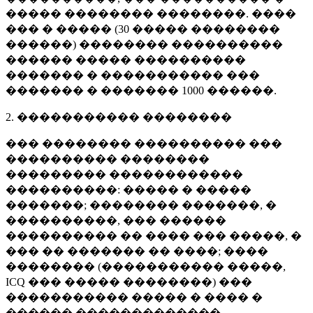
����� �������� ��������. ����
��� � ����� (
30 �����
��������
������) �������� ����������
������ ����� ����������
������� � ����������� ���
������� � �������
1000 ������
.
2. ����������� ��������
��� �������� ���������� ���
���������� ��������
��������� ������������
����������: ����� � �����
�������; �������� �������, �
����������, ��� ������
���������� �� ���� ��� �����, �
��� �� ������� �� ����; ����
�������� (����������� �����,
ICQ ��� ����� ��������) ���
����������� ����� � ���� �
������ �������������.