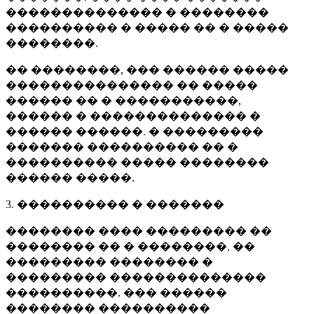
�������������� � ��������
���������� � ����� �� � �����
��������.
�� ��������, ��� ������ �����
��������������� �� �����
������ �� � �����������,
������ � �������������� �
������ ������. � ���������
������� ���������� �� �
���������� ����� ��������
������ �����.
3. ���������� � �������
�������� ���� ��������� ��
�������� �� � ��������, ��
��������� �������� �
��������� ��������������
����������. ��� ������
�������� ����������