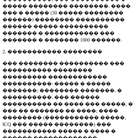
����� �������� ��������. ����
��� � ����� (
30 �����
��������
������) �������� ����������
������ ����� ����������
������� � ����������� ���
������� � �������
1000 ������
.
2. ����������� ��������
��� �������� ���������� ���
���������� ��������
��������� ������������
����������: ����� � �����
�������; �������� �������, �
����������, ��� ������
���������� �� ���� ��� �����, �
��� �� ������� �� ����; ����
�������� (����������� �����,
ICQ ��� ����� ��������) ���
����������� ����� � ���� �
������ �������������.