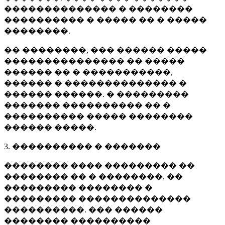
�������������� � ��������
���������� � ����� �� � �����
��������.
�� ��������, ��� ������ �����
��������������� �� �����
������ �� � �����������,
������ � �������������� �
������ ������. � ���������
������� ���������� �� �
���������� ����� ��������
������ �����.
3. ���������� � �������
�������� ���� ��������� ��
�������� �� � ��������, ��
��������� �������� �
��������� ��������������
����������. ��� ������
�������� ����������