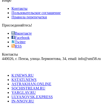
Инфо
pursuit
of
Контакты
the
Пользовательское соглашение
most
Правила перепечатки
effective
sophistication
Присоединяйтесь!
also
just
Вконтакте
the
Facebook
right
Twitter
blend
RSS
in
Контакты
creation
440026, г. Пенза, улица Лермонтова, 34, email: info@smi58.ru
completely
unique
Все порталы НМГ
dazzling
type.
K1NEWS.RU
reddit
KSTATI.NEWS
sevenfridayreplica.ru
ASTRAKHAN.ONLINE
sevenfriday
SOCHISTREAM.RU
outlet
YARGLAV.RU
is
ULYANOVSK.EXPRESS
the
IN-NNOV.RU
first
choice