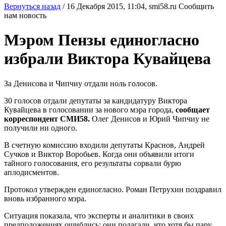
Вернуться назад
/
16 Декабря 2015, 11:04,
smi58.ru
Сообщить
нам новость
Мэром Пензы единогласно
избрали Виктора Кувайцева
За Денисова и Чипчиу отдали ноль голосов.
30 голосов отдали депутаты за кандидатуру Виктора
Кувайцева в голосовании за нового мэра города,
сообщает
корреспондент СМИ58.
Олег Денисов и Юрий Чипчиу не
получили ни одного.
В счетную комиссию входили депутаты Краснов, Андрей
Сучков и Виктор Воробьев. Когда они объявили итоги
тайного голосования, его результаты сорвали бурю
аплодисментов.
Протокол утвержден единогласно. Роман Петрухин поздравил
вновь избранного мэра.
Ситуация показала, что эксперты и аналитики в своих
предположениях ошиблись: они полагали, что хотя бы пару