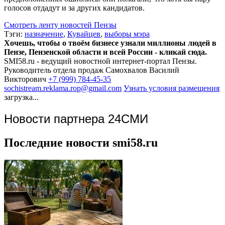
голосов отдадут и за других кандидатов.
Смотреть ленту новостей Пензы
Тэги:
назначение
,
Кувайцев
,
выборы мэра
Хочешь, чтобы о твоём бизнесе узнали миллионы людей в
Пензе, Пензенской области и всей России - кликай сюда.
SMI58.ru - ведущий новостной интернет-портал Пензы.
Руководитель отдела продаж
Самохвалов Василий
Викторович
+7 (999) 784-45-35
sochistream.reklama.rop@gmail.com
Узнать условия размещения
загрузка...
Новости партнера 24СМИ
Последние новости smi58.ru