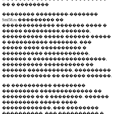
�� � ��������
�������� ��������-�������
Smi58.ru ��������� ��
������������� ������� ���� �
����� ���������,�������,
���������� ����� ������ �����
� ���������� �������. ���
����� ���� ���������� �
���������� �����������,
������ � ������������������,
���������� ���������� ��
������ �����������, ���������
������������ �� ������ ������.
�� ���������� ��������
��������� ������������� ��
�������� �� � ��������. ������
��������� ����� ����
������������, ��� ��������
����������, ��� ���������� �