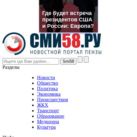
franck
muller
Где будет встреча
rolex
президентов США
even
though
и России: Европа?
the
prices
are
higher
however
visitors
nevertheless
Разделы
believe
that
Новости
good
Общество
value.
Политика
who
Экономика
sells
Происшествия
the
ЖКХ
best
Транспорт
phyrevape.com
Образование
vape
Медицина
store
Культура
on
the