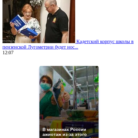
Кадетский корпус школы в
пензенской Лугометрии будет нос...
12:07
https://www.vapesstores.fr/
meilleure
cigarette
electronique
best
quality
aaa
swiss
movement.
https://gradewatches.to/
mens
and
ladies
В магазинах России
ажиотаж из-за этого
watches