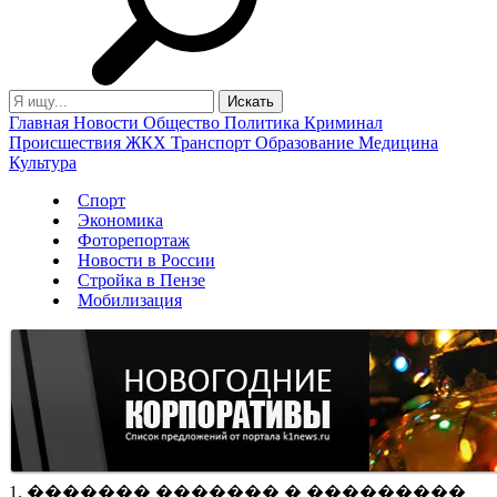
Главная
Новости
Общество
Политика
Криминал
Происшествия
ЖКХ
Транспорт
Образование
Медицина
Культура
Спорт
Экономика
Фоторепортаж
Новости в России
Стройка в Пензе
Мобилизация
1. ������� ������� � ���������