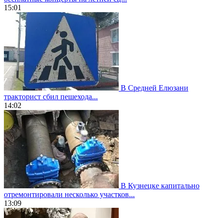
15:01
В Средней Елюзани
тракторист сбил пешехода...
14:02
В Кузнецке капитально
отремонтировали несколько участков...
13:09