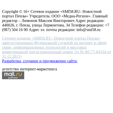
Согласие на обработку персональных данных
Политика по
for
защите персональных данных
high-
Copyright © 16+ Сетевое издание «SMI58.RU- Новостной
end
портал Пензы» Учредитель: ООО «Медиа-Регион». Главный
people.
редактор – Лимонов Максим Викторович Адрес редакции:
440026, г. Пенза, улица Лермонтова, 34 Телефон редакции: +7
(987) 504 16 90 Адрес эл. почты редакции: info@smi58.ru
Сетевое издание «SMI58.RU- Новостной портал Пензы»
зарегистрировано Федеральной службой по надзору в сфере
связи, информационных технологий и массовых
коммуникаций (регистрационный номер Эл № ФС77-64334 от
31.12.2015)
Разработка, создание и продвижение сайта:
агентство интернет-маркетинга