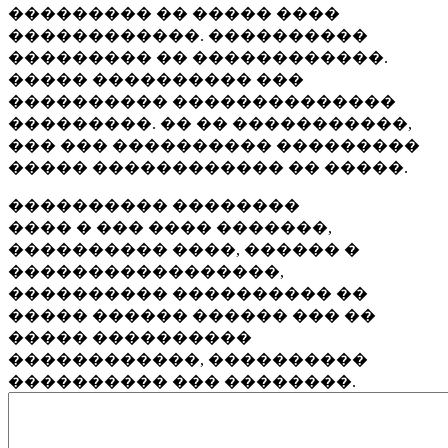
��������� �� ����� ����
������������. ����������
��������� �� ������������.
����� ���������� ���
���������� ��������������
���������. �� �� �����������,
��� ��� ���������� ���������
����� ������������ �� �����.
���������� ��������
���� � ��� ���� �������,
���������� ����, ������ �
�����������������,
���������� ���������� ��
����� ������ ������ ��� ��
����� ����������
������������, ����������
���������� ��� ��������.