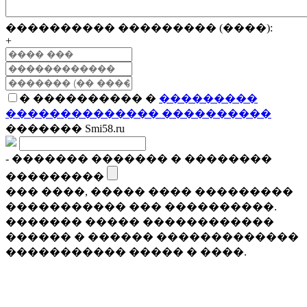
���������� ��������� (����):
+
� ���������� �
���������
�������������� ����������
������� Smi58.ru
- ������� ������� � ��������
���������
��� ����, ����� ���� ���������
����������� ��� ����������.
������� ����� ������������
������ � ������ �������������
����������� ����� � ����.