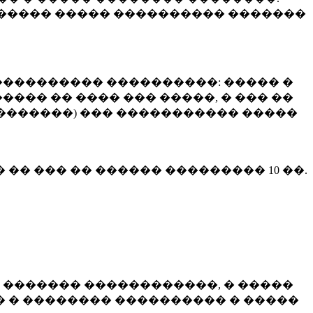
����� ����� ���������� �������
��������� ����������: ����� �
��� �� ���� ��� �����, � ��� ��
 ��������) ��� ����������� �����
� �� ��� �� ������ ���������
10 ��.
 ������� ������������, � �����
 � �������� ���������� � �����