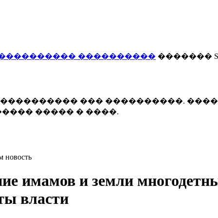
���������� ����������
������� Smi
 ����������� ��� ����������. ���
���� ����� � ����.
м новость
ние имамов и земли многодет
ты власти