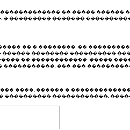
�������������� �� ����� ������ �
. � ��������� ������� ����������
���� �� � ��������, �� ��������
 ������ �������� ���������� ���
���� �� ������������. ����� ���
� �����������, ��� ��� ��������
���� ����, ������ � ������������
�� ���������� ������������, ���