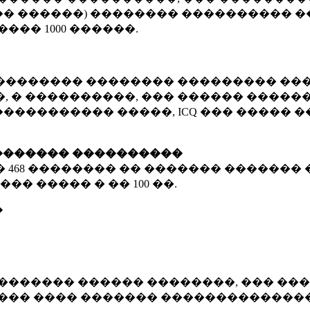
� ������) �������� ���������� �
�����
1000 ������
.
�������� �������� ��������� ���
 � ����������, ��� ������ �������
����������� �����, ICQ ��� �����
������� ����������
�
468 ��������
�� ������� ������� 
��� ����� � ��
100 ��.
�
������� ������ ��������, ��� ���
���� ���� ������� ��������������