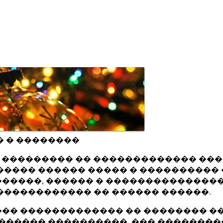
� � ��������
ru ��������� �� ������������� ��
���� ������ ����� � ���������� 
�����, ������ � ���������������
������������ �� ������ ������.
�� ������������� �� �������� ��
������ ����������, ��� ��������