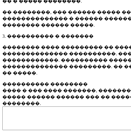
�� � ����� ��������.
�� ��������, ��� ������ ����� �
�������������� � ������ ������
�������� ������ �����.
3. ���������� � �������
�������� ���� ��������� �� ����
�������������� ����������. ���
������������. ���������� �����
�������������� ���������. �� �
�� �����.
���������� ��������
���� � ��� ���� �������, ������
����� ������ ������ ��� �� ���
��������.