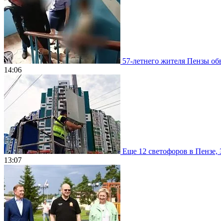
57-летнего жителя Пензы обв
14:06
Еще 12 светофоров в Пензе, 
13:07