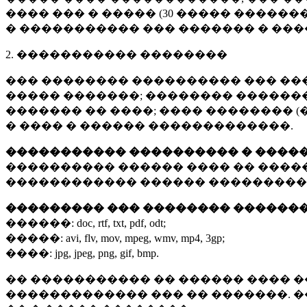
���� ��� � ����� (
30 �����
�������
� ����������� ��� ������� � ��
2. ����������� ��������
��� �������� ���������� ��� ��
����� �������; �������� �������,
������� �� ����; ���� �������� (
� ���� � ������ �������������.
����������� ���������� � ����
���������� ������ ���� �� ����
������������ ������ ���������
��������� ��� �������� ������
������:
doc, rtf, txt, pdf, odt;
�����:
avi, flv, mov, mpeg, wmv, mp4, 3gp;
����:
jpg, jpeg, png, gif, bmp.
�� ����������� �� ������ ���� �
������������� ��� �� �������. 