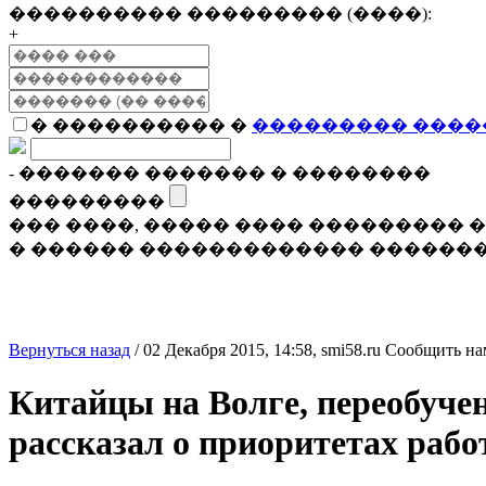
���������� ��������� (����):
+
� ���������� �
��������� ����
- ������� ������� � ��������
���������
��� ����, ����� ���� ���������
� ������ ������������� �������
Вернуться назад
/
02 Декабря 2015, 14:58,
smi58.ru
Сообщить на
Китайцы на Волге, переобуче
рассказал о приоритетах рабо