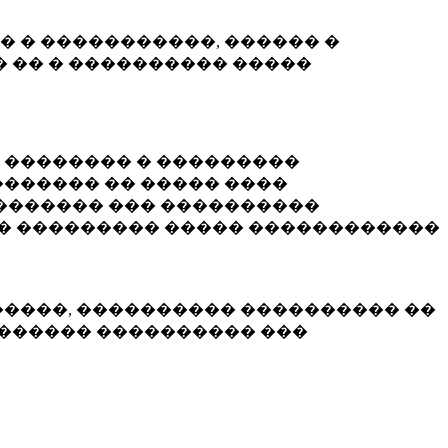
� � �����������, ������ �
 �� � ���������� �����
� �������� � ���������
������ �� ����� ����
������� ��� ����������
�� ��������� ����� ������������
�����, ���������� ���������� ��
������� ���������� ���