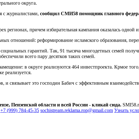
рального округа.
я с журналистами,
сообщил СМИ58 помощник главного федерал
ех регионах, причем избирательная кампания оказалась одной и
ных отношений: реформирование исламского образования, пере
оциальных гарантий. Так, 91 тысяча многодетных семей получи
 обеспечили всего пару десятков таких семей.
мещение: в округе реализуются 464 инвестпроекта. Крмое того
е реализуется.
, и связывает это господин Бабич с эффективным взаимодействи
зе, Пензенской области и всей России - кликай сюда.
SMI58.r
+7 (999) 784-45-35
sochistream.reklama.rop@gmail.com
Узнать усл