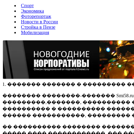
Спорт
Экономика
Фоторепортаж
Новости в России
Стройка в Пензе
Мобилизация
1. ������� ������� � ��������� �
�������� ��������-������� Smi58.
���������,�������, ���������� �
���������� � ���������� ������
������ �����������, ��������� 
�� ���������� �������� �������
����� ���� ������������, ��� ��