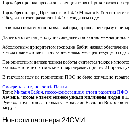
1 декабря прошла пресс-конференция главы Приволжского феде
1 декабря полпред Президента в ПФО Михаил Бабич встретилс
Обсудили итоги развития ПФО в уходящем году.
Главным событием он назвал выборы, прошедшие сразу в четыр
Далее он отметил работу по совершенствованию межнациональ
Абсолютным приоритетом господин Бабич назвал обеспечение с
в этом плане отстает – там за несколько месяцев текущего года
Приоритетным направлением работы считается также импортоза
взаимодействие с китайскими партнерами, причем 21 проект уж
В текущем году на территории ПФО не было допущено терактов
Смотреть ленту новостей Пензы
Тэги:
Михаил Бабич
,
пресс-конференция
,
итоги развития ПФО
Хочешь, чтобы о твоём бизнесе узнали миллионы людей в Пен
Руководитель отдела продаж
Самохвалов Василий Викторович
загрузка...
Новости партнера 24СМИ