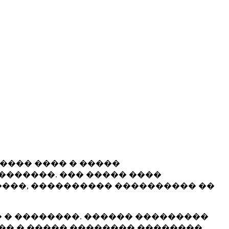
����� ���� � �����
�������. ��� ����� ����
���, ���������� ���������� ��
 � ��������. ������ ���������
�� � ����� �������� ��������.