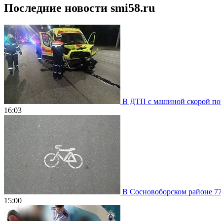
Последние новости smi58.ru
В ДТП с машиной скорой пом
16:03
В Сосновоборском районе 77
15:00