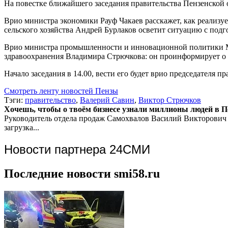
На повестке ближайшего заседания правительства Пензенской 
Врио министра экономики Рауф Чакаев расскажет, как реализу
сельского хозяйства Андрей Бурлаков осветит ситуацию с под
Врио министра промышленности и инновационной политики Ми
здравоохранения Владимира Стрючкова: он проинформирует о 
Начало заседания в 14.00, вести его будет врио председателя п
Смотреть ленту новостей Пензы
Тэги:
правительство
,
Валерий Савин
,
Виктор Стрючков
Хочешь, чтобы о твоём бизнесе узнали миллионы людей в Пен
Руководитель отдела продаж
Самохвалов Василий Викторович
загрузка...
Новости партнера 24СМИ
Последние новости smi58.ru