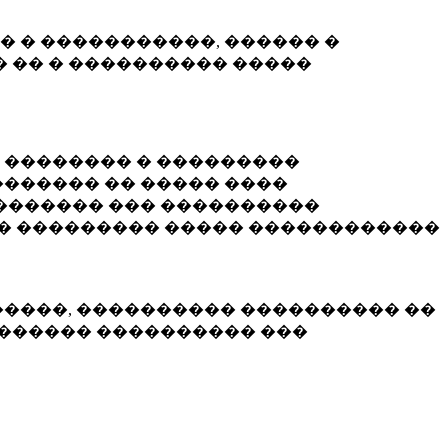
� � �����������, ������ �
 �� � ���������� �����
� �������� � ���������
������ �� ����� ����
������� ��� ����������
�� ��������� ����� ������������
�����, ���������� ���������� ��
������� ���������� ���