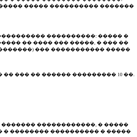
����� ����� ���������� �������
��������� ����������: ����� �
��� �� ���� ��� �����, � ��� ��
 ��������) ��� ����������� �����
� �� ��� �� ������ ���������
10 ��.
 ������� ������������, � �����
 � �������� ���������� � �����