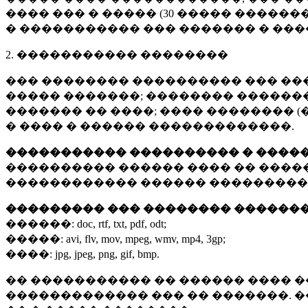
���� ��� � ����� (
30 �����
�������
� ����������� ��� ������� � ��
2. ����������� ��������
��� �������� ���������� ��� ��
����� �������; �������� �������,
������� �� ����; ���� �������� (
� ���� � ������ �������������.
����������� ���������� � ����
���������� ������ ���� �� ����
������������ ������ ���������
��������� ��� �������� ������
������:
doc, rtf, txt, pdf, odt;
�����:
avi, flv, mov, mpeg, wmv, mp4, 3gp;
����:
jpg, jpeg, png, gif, bmp.
�� ����������� �� ������ ���� �
������������� ��� �� �������. 