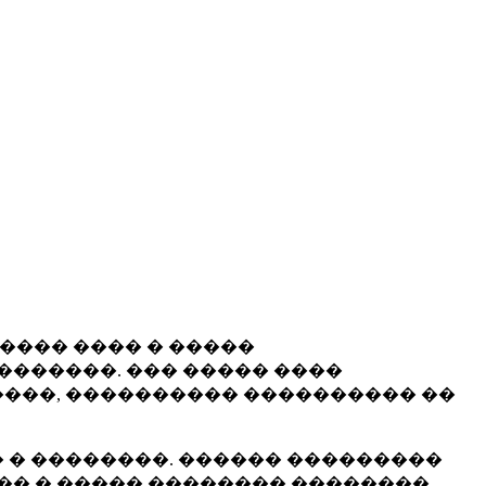
����� ���� � �����
�������. ��� ����� ����
���, ���������� ���������� ��
 � ��������. ������ ���������
�� � ����� �������� ��������.