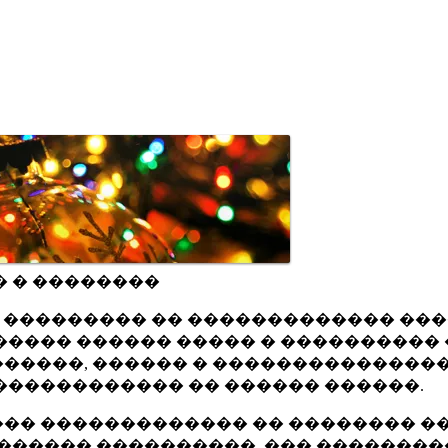
� � ��������
ru ��������� �� ������������� ��
���� ������ ����� � ���������� 
�����, ������ � ���������������
������������ �� ������ ������.
�� ������������� �� �������� ��
������ ����������, ��� ��������