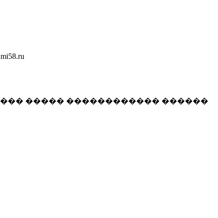
58.ru
���� ����� ������������ ������