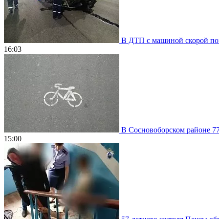
В ДТП с машиной скорой пом
16:03
В Сосновоборском районе 77
15:00