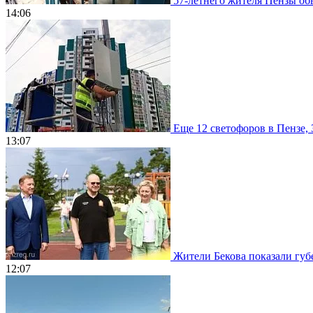
57-летнего жителя Пензы обв
14:06
Еще 12 светофоров в Пензе, 
13:07
Жители Бекова показали губе
12:07