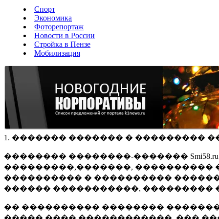
Спорт
Экономика
Фоторепортаж
Новости в России
Стройка в Пензе
Мобилизация
1. ������� ������� � ��������� �
�������� ��������-������� Smi58.
���������,�������, ���������� �
���������� � ���������� ������
������ �����������, ��������� 
�� ���������� �������� �������
����� ���� ������������, ��� ��