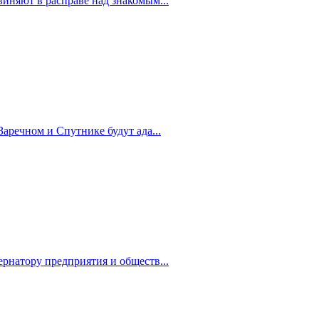
иняют в расправе над знакомым...
Заречном и Спутнике будут ада...
рнатору предприятия и обществ...