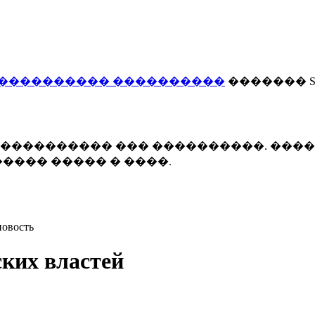
���������� ����������
������� Smi
 ����������� ��� ����������. ���
���� ����� � ����.
новость
ских властей