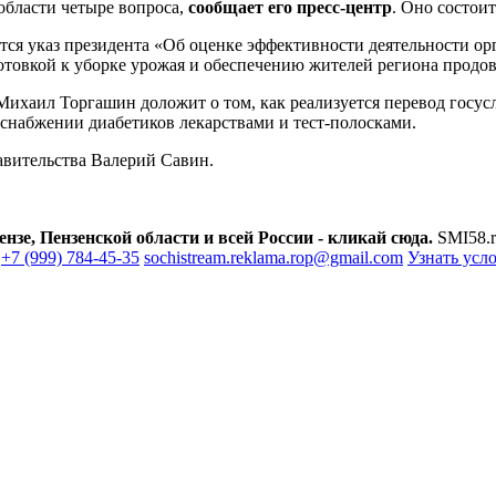
области четыре вопроса,
сообщает его пресс-центр
. Оно состоит
ется указ президента «Об оценке эффективности деятельности о
готовкой к уборке урожая и обеспечению жителей региона продо
хаил Торгашин доложит о том, как реализуется перевод госус
снабжении диабетиков лекарствами и тест-полосками.
равительства Валерий Савин.
зе, Пензенской области и всей России - кликай сюда.
SMI58.r
+7 (999) 784-45-35
sochistream.reklama.rop@gmail.com
Узнать усл