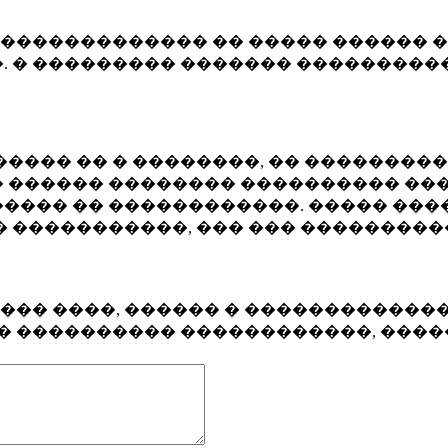
�������������� �� ����� ������ �
. � ��������� ������� ����������
���� �� � ��������, �� ��������
 ������ �������� ���������� ���
���� �� ������������. ����� ���
� �����������, ��� ��� ��������
���� ����, ������ � ������������
�� ���������� ������������, ���