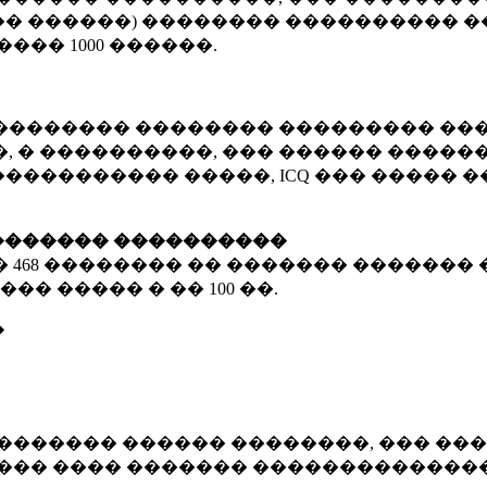
� ������) �������� ���������� �
�����
1000 ������
.
�������� �������� ��������� ���
 � ����������, ��� ������ �������
����������� �����, ICQ ��� �����
������� ����������
�
468 ��������
�� ������� ������� 
��� ����� � ��
100 ��.
�
������� ������ ��������, ��� ���
���� ���� ������� ��������������