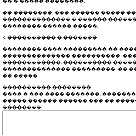
�� � ����� ��������.
�� ��������, ��� ������ ����� �
�������������� � ������ ������
�������� ������ �����.
3. ���������� � �������
�������� ���� ��������� �� ����
�������������� ����������. ���
������������. ���������� �����
�������������� ���������. �� �
�� �����.
���������� ��������
���� � ��� ���� �������, ������
����� ������ ������ ��� �� ���
��������.