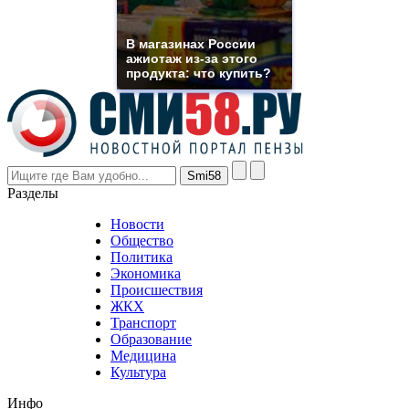
franck
muller
rolex
В магазинах России
even
ажиотаж из-за этого
though
продукта: что купить?
the
prices
are
higher
however
visitors
nevertheless
Разделы
believe
that
Новости
good
Общество
value.
Политика
who
Экономика
sells
Происшествия
the
ЖКХ
best
Транспорт
phyrevape.com
Образование
vape
Медицина
store
Культура
on
the
Инфо