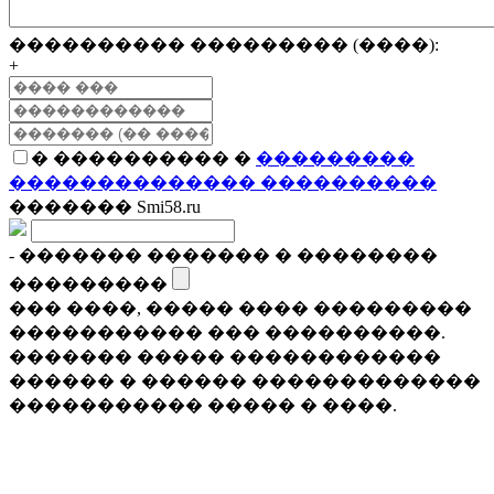
���������� ��������� (����):
+
� ���������� �
���������
�������������� ����������
������� Smi58.ru
- ������� ������� � ��������
���������
��� ����, ����� ���� ���������
����������� ��� ����������.
������� ����� ������������
������ � ������ �������������
����������� ����� � ����.