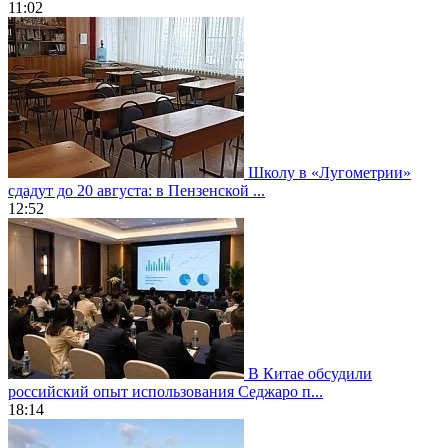
11:02
Школу в «Лугометрии»
сдадут до 20 августа: в Пензенской ...
12:52
В Китае обсудили
российский опыт использования Седжаро п...
18:14