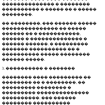
�������������� � ��������
���������� � ����� �� � �����
��������.
�� ��������, ��� ������ �����
��������������� �� �����
������ �� � �����������,
������ � �������������� �
������ ������. � ���������
������� ���������� �� �
���������� ����� ��������
������ �����.
3. ���������� � �������
�������� ���� ��������� ��
�������� �� � ��������, ��
��������� �������� �
��������� ��������������
����������. ��� ������
�������� ����������