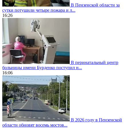
В Пензенской области за
сутки потушили четыре пожара и л...
16:26
В перинатальный центр
больницы имени Бурденко поступил н...
16:06
В 2026 году в Пензенской
области обновят восемь мостов...