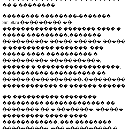
�� � ��������
�������� ��������-�������
Smi58.ru ��������� ��
������������� ������� ���� �
����� ���������,�������,
���������� ����� ������ �����
� ���������� �������. ���
����� ���� ���������� �
���������� �����������,
������ � ������������������,
���������� ���������� ��
������ �����������, ���������
������������ �� ������ ������.
�� ���������� ��������
��������� ������������� ��
�������� �� � ��������. ������
��������� ����� ����
������������, ��� ��������
����������, ��� ���������� �