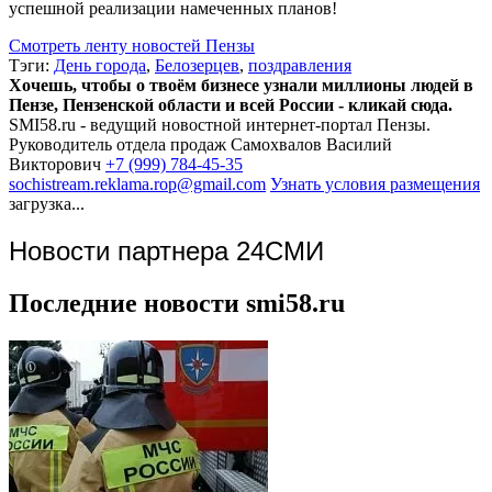
успешной реализации намеченных планов!
Смотреть ленту новостей Пензы
Тэги:
День города
,
Белозерцев
,
поздравления
Хочешь, чтобы о твоём бизнесе узнали миллионы людей в
Пензе, Пензенской области и всей России - кликай сюда.
SMI58.ru - ведущий новостной интернет-портал Пензы.
Руководитель отдела продаж
Самохвалов Василий
Викторович
+7 (999) 784-45-35
sochistream.reklama.rop@gmail.com
Узнать условия размещения
загрузка...
Новости партнера 24СМИ
Последние новости smi58.ru