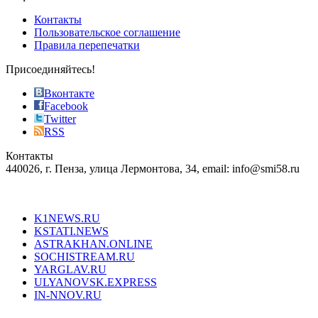
pursuit
of
Контакты
the
Пользовательское соглашение
most
Правила перепечатки
effective
sophistication
Присоединяйтесь!
also
just
Вконтакте
the
Facebook
right
Twitter
blend
RSS
in
Контакты
creation
440026, г. Пенза, улица Лермонтова, 34, email: info@smi58.ru
completely
unique
Все порталы НМГ
dazzling
type.
K1NEWS.RU
reddit
KSTATI.NEWS
sevenfridayreplica.ru
ASTRAKHAN.ONLINE
sevenfriday
SOCHISTREAM.RU
outlet
YARGLAV.RU
is
ULYANOVSK.EXPRESS
the
IN-NNOV.RU
first
choice