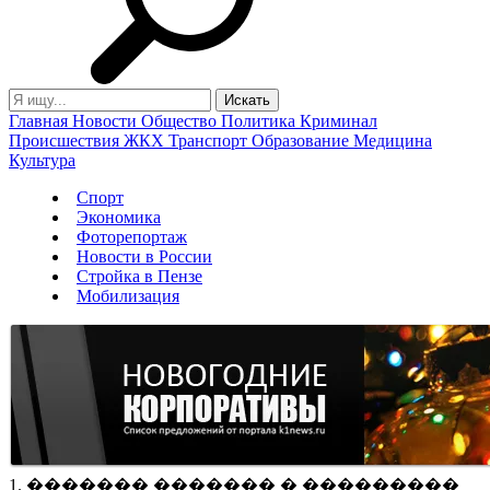
Главная
Новости
Общество
Политика
Криминал
Происшествия
ЖКХ
Транспорт
Образование
Медицина
Культура
Спорт
Экономика
Фоторепортаж
Новости в России
Стройка в Пензе
Мобилизация
1. ������� ������� � ���������