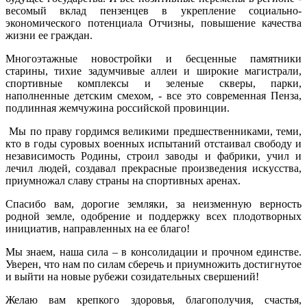
весомый вклад пензенцев в укрепление социально-
экономического потенциала Отчизны, повышение качества
жизни ее граждан.
Многоэтажные новостройки и бесценные памятники
старины, тихие задумчивые аллеи и широкие магистрали,
спортивные комплексы и зеленые скверы, парки,
наполненные детским смехом, - все это современная Пенза,
подлинная жемчужина российской провинции.
Мы по праву гордимся великими предшественниками, теми,
кто в годы суровых военных испытаний отстаивал свободу и
независимость Родины, строил заводы и фабрики, учил и
лечил людей, создавал прекрасные произведения искусства,
приумножал славу страны на спортивных аренах.
Спасибо вам, дорогие земляки, за неизменную верность
родной земле, одобрение и поддержку всех плодотворных
инициатив, направленных на ее благо!
Мы знаем, наша сила – в консолидации и прочном единстве.
Уверен, что нам по силам сберечь и приумножить достигнутое
и выйти на новые рубежи созидательных свершений!
Желаю вам крепкого здоровья, благополучия, счастья,