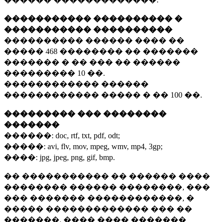
����������� ���������� �
����������� ����������
���������� ������ ���� ��
�����
468 ��������
�� �������
������� � �� ��� �� ������
���������
10 ��.
������������ ������
������������ ����� � ��
100 ��.
��������� ��� ��������
�������
������:
doc, rtf, txt, pdf, odt;
�����:
avi, flv, mov, mpeg, wmv, mp4, 3gp;
����:
jpg, jpeg, png, gif, bmp.
�� ����������� �� ������ ����
�������� ������ ��������, ���
��� ������� ������������, �
����� ������������� ��� ��
�������. ���� ���� �������