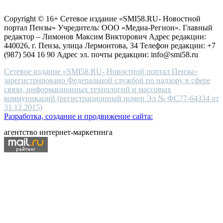
Согласие на обработку персональных данных
Политика по
for
защите персональных данных
high-
Copyright © 16+ Сетевое издание «SMI58.RU- Новостной
end
портал Пензы» Учредитель: ООО «Медиа-Регион». Главный
people.
редактор – Лимонов Максим Викторович Адрес редакции:
440026, г. Пенза, улица Лермонтова, 34 Телефон редакции: +7
(987) 504 16 90 Адрес эл. почты редакции: info@smi58.ru
Сетевое издание «SMI58.RU- Новостной портал Пензы»
зарегистрировано Федеральной службой по надзору в сфере
связи, информационных технологий и массовых
коммуникаций (регистрационный номер Эл № ФС77-64334 от
31.12.2015)
Разработка, создание и продвижение сайта:
агентство интернет-маркетинга