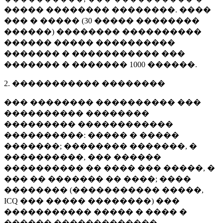
����� �������� ��������. ����
��� � ����� (
30 �����
��������
������) �������� ����������
������ ����� ����������
������� � ����������� ���
������� � �������
1000 ������
.
2. ����������� ��������
��� �������� ���������� ���
���������� ��������
��������� ������������
����������: ����� � �����
�������; �������� �������, �
����������, ��� ������
���������� �� ���� ��� �����, �
��� �� ������� �� ����; ����
�������� (����������� �����,
ICQ ��� ����� ��������) ���
����������� ����� � ���� �
������ �������������.