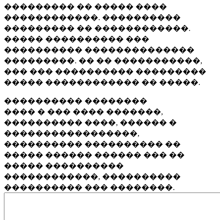
��������� �� ����� ����
������������. ����������
��������� �� ������������.
����� ���������� ���
���������� ��������������
���������. �� �� �����������,
��� ��� ���������� ���������
����� ������������ �� �����.
���������� ��������
���� � ��� ���� �������,
���������� ����, ������ �
�����������������,
���������� ���������� ��
����� ������ ������ ��� ��
����� ����������
������������, ����������
���������� ��� ��������.