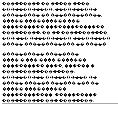
��������� �� ����� ����
������������. ����������
��������� �� ������������.
����� ���������� ���
���������� ��������������
���������. �� �� �����������,
��� ��� ���������� ���������
����� ������������ �� �����.
���������� ��������
���� � ��� ���� �������,
���������� ����, ������ �
�����������������,
���������� ���������� ��
����� ������ ������ ��� ��
����� ����������
������������, ����������
���������� ��� ��������.