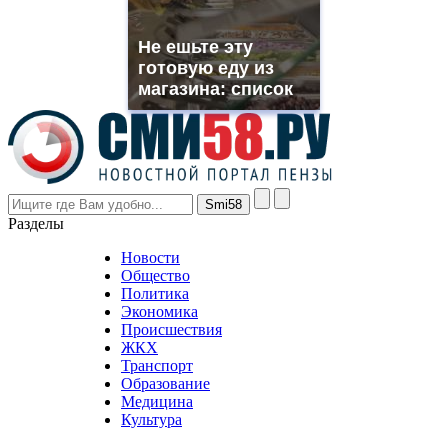
franck
muller
Не ешьте эту
rolex
готовую еду из
even
though
магазина: список
the
prices
are
higher
however
visitors
nevertheless
Разделы
believe
that
Новости
good
Общество
value.
Политика
who
Экономика
sells
Происшествия
the
ЖКХ
best
Транспорт
phyrevape.com
Образование
vape
Медицина
store
Культура
on
the