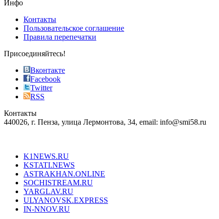
Инфо
pursuit
of
Контакты
the
Пользовательское соглашение
most
Правила перепечатки
effective
sophistication
Присоединяйтесь!
also
just
Вконтакте
the
Facebook
right
Twitter
blend
RSS
in
Контакты
creation
440026, г. Пенза, улица Лермонтова, 34, email: info@smi58.ru
completely
unique
Все порталы НМГ
dazzling
type.
K1NEWS.RU
reddit
KSTATI.NEWS
sevenfridayreplica.ru
ASTRAKHAN.ONLINE
sevenfriday
SOCHISTREAM.RU
outlet
YARGLAV.RU
is
ULYANOVSK.EXPRESS
the
IN-NNOV.RU
first