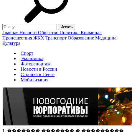
Главная
Новости
Общество
Политика
Криминал
Происшествия
ЖКХ
Транспорт
Образование
Медицина
Культура
Спорт
Экономика
Фоторепортаж
Новости в России
Стройка в Пензе
Мобилизация
1. ������� ������� � ���������