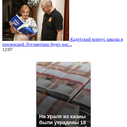
Кадетский корпус школы в
пензенской Лугометрии будет нос...
12:07
https://www.vapesstores.fr/
meilleure
cigarette
electronique
best
quality
aaa
swiss
movement.
https://gradewatches.to/
mens
and
На Урале из казны
ladies
были украдены 18
watches