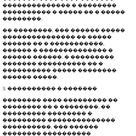
�������������� � ��������
���������� � ����� �� � �����
��������.
�� ��������, ��� ������ �����
��������������� �� �����
������ �� � �����������,
������ � �������������� �
������ ������. � ���������
������� ���������� �� �
���������� ����� ��������
������ �����.
3. ���������� � �������
�������� ���� ��������� ��
�������� �� � ��������, ��
��������� �������� �
��������� ��������������
����������. ��� ������
�������� ����������