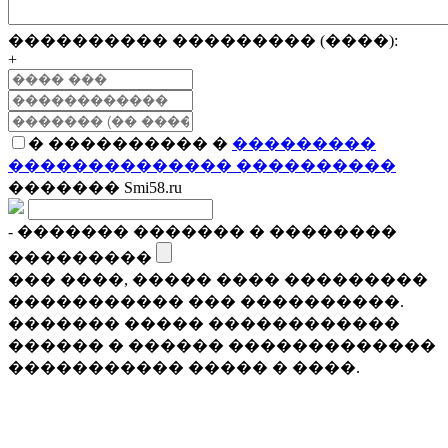
���������� ��������� (����):
+
� ���������� �
���������
�������������� ����������
������� Smi58.ru
- ������� ������� � ��������
���������
��� ����, ����� ���� ���������
����������� ��� ����������.
������� ����� ������������
������ � ������ �������������
����������� ����� � ����.