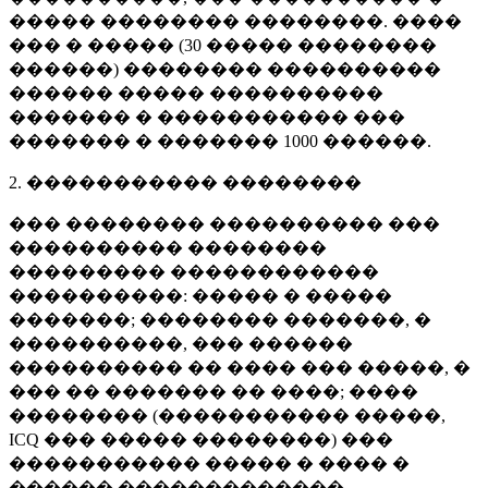
����� �������� ��������. ����
��� � ����� (
30 �����
��������
������) �������� ����������
������ ����� ����������
������� � ����������� ���
������� � �������
1000 ������
.
2. ����������� ��������
��� �������� ���������� ���
���������� ��������
��������� ������������
����������: ����� � �����
�������; �������� �������, �
����������, ��� ������
���������� �� ���� ��� �����, �
��� �� ������� �� ����; ����
�������� (����������� �����,
ICQ ��� ����� ��������) ���
����������� ����� � ���� �
������ �������������.