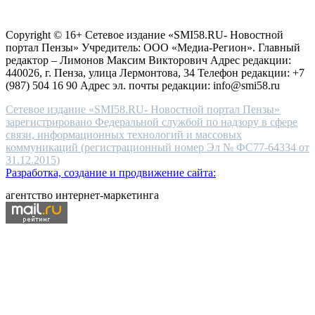
choice
Согласие на обработку персональных данных
Политика по
for
защите персональных данных
high-
Copyright © 16+ Сетевое издание «SMI58.RU- Новостной
end
портал Пензы» Учредитель: ООО «Медиа-Регион». Главный
people.
редактор – Лимонов Максим Викторович Адрес редакции:
440026, г. Пенза, улица Лермонтова, 34 Телефон редакции: +7
(987) 504 16 90 Адрес эл. почты редакции: info@smi58.ru
Сетевое издание «SMI58.RU- Новостной портал Пензы»
зарегистрировано Федеральной службой по надзору в сфере
связи, информационных технологий и массовых
коммуникаций (регистрационный номер Эл № ФС77-64334 от
31.12.2015)
Разработка, создание и продвижение сайта:
агентство интернет-маркетинга