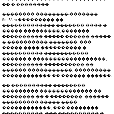
�� � ��������
�������� ��������-�������
Smi58.ru ��������� ��
������������� ������� ���� �
����� ���������,�������,
���������� ����� ������ �����
� ���������� �������. ���
����� ���� ���������� �
���������� �����������,
������ � ������������������,
���������� ���������� ��
������ �����������, ���������
������������ �� ������ ������.
�� ���������� ��������
��������� ������������� ��
�������� �� � ��������. ������
��������� ����� ����
������������, ��� ��������
����������, ��� ���������� �