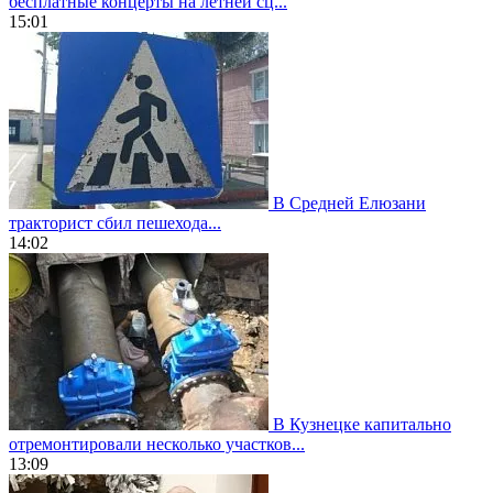
бесплатные концерты на летней сц...
15:01
В Средней Елюзани
тракторист сбил пешехода...
14:02
В Кузнецке капитально
отремонтировали несколько участков...
13:09