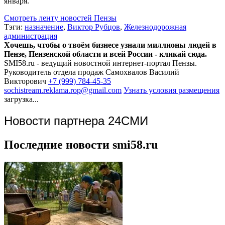
января.
Смотреть ленту новостей Пензы
Тэги:
назначение
,
Виктор Рубцов
,
Железнодорожная
администрация
Хочешь, чтобы о твоём бизнесе узнали миллионы людей в
Пензе, Пензенской области и всей России - кликай сюда.
SMI58.ru - ведущий новостной интернет-портал Пензы.
Руководитель отдела продаж
Самохвалов Василий
Викторович
+7 (999) 784-45-35
sochistream.reklama.rop@gmail.com
Узнать условия размещения
загрузка...
Новости партнера 24СМИ
Последние новости smi58.ru