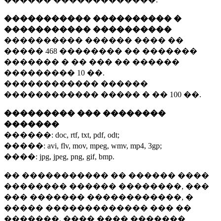
����������� ���������� �
����������� ����������
���������� ������ ���� ��
�����
468 ��������
�� �������
������� � �� ��� �� ������
���������
10 ��.
������������ ������
������������ ����� � ��
100 ��.
��������� ��� ��������
�������
������:
doc, rtf, txt, pdf, odt;
�����:
avi, flv, mov, mpeg, wmv, mp4, 3gp;
����:
jpg, jpeg, png, gif, bmp.
�� ����������� �� ������ ����
�������� ������ ��������, ���
��� ������� ������������, �
����� ������������� ��� ��
�������. ���� ���� �������