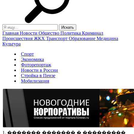
Главная
Новости
Общество
Политика
Криминал
Происшествия
ЖКХ
Транспорт
Образование
Медицина
Культура
Спорт
Экономика
Фоторепортаж
Новости в России
Стройка в Пензе
Мобилизация
1. ������� ������� � ���������