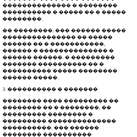
�������������� � ��������
���������� � ����� �� � �����
��������.
�� ��������, ��� ������ �����
��������������� �� �����
������ �� � �����������,
������ � �������������� �
������ ������. � ���������
������� ���������� �� �
���������� ����� ��������
������ �����.
3. ���������� � �������
�������� ���� ��������� ��
�������� �� � ��������, ��
��������� �������� �
��������� ��������������
����������. ��� ������
�������� ����������