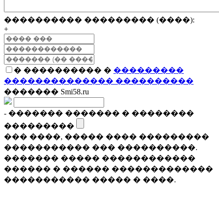
���������� ��������� (����):
+
� ���������� �
���������
�������������� ����������
������� Smi58.ru
- ������� ������� � ��������
���������
��� ����, ����� ���� ���������
����������� ��� ����������.
������� ����� ������������
������ � ������ �������������
����������� ����� � ����.