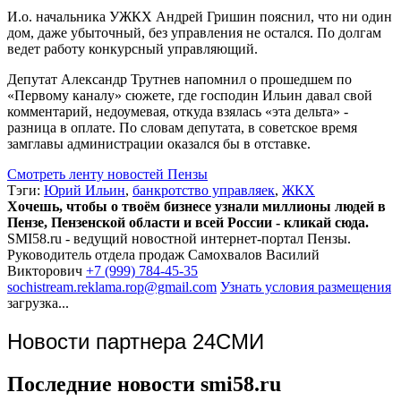
И.о. начальника УЖКХ Андрей Гришин пояснил, что ни один
дом, даже убыточный, без управления не остался. По долгам
ведет работу конкурсный управляющий.
Депутат Александр Трутнев напомнил о прошедшем по
«Первому каналу» сюжете, где господин Ильин давал свой
комментарий, недоумевая, откуда взялась «эта дельта» -
разница в оплате. По словам депутата, в советское время
замглавы администрации оказался бы в отставке.
Смотреть ленту новостей Пензы
Тэги:
Юрий Ильин
,
банкротство управляек
,
ЖКХ
Хочешь, чтобы о твоём бизнесе узнали миллионы людей в
Пензе, Пензенской области и всей России - кликай сюда.
SMI58.ru - ведущий новостной интернет-портал Пензы.
Руководитель отдела продаж
Самохвалов Василий
Викторович
+7 (999) 784-45-35
sochistream.reklama.rop@gmail.com
Узнать условия размещения
загрузка...
Новости партнера 24СМИ
Последние новости smi58.ru