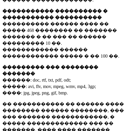
����������� ���������� �
����������� ����������
���������� ������ ���� ��
�����
468 ��������
�� �������
������� � �� ��� �� ������
���������
10 ��.
������������ ������
������������ ����� � ��
100 ��.
��������� ��� ��������
�������
������:
doc, rtf, txt, pdf, odt;
�����:
avi, flv, mov, mpeg, wmv, mp4, 3gp;
����:
jpg, jpeg, png, gif, bmp.
�� ����������� �� ������ ����
�������� ������ ��������, ���
��� ������� ������������, �
����� ������������� ��� ��
�������. ���� ���� �������