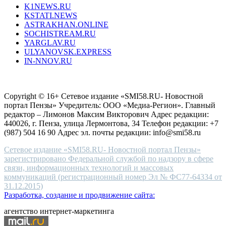
K1NEWS.RU
reddit
KSTATI.NEWS
sevenfridayreplica.ru
ASTRAKHAN.ONLINE
sevenfriday
SOCHISTREAM.RU
outlet
YARGLAV.RU
is
ULYANOVSK.EXPRESS
the
IN-NNOV.RU
first
choice
Согласие на обработку персональных данных
Политика по
for
защите персональных данных
high-
Copyright © 16+ Сетевое издание «SMI58.RU- Новостной
end
портал Пензы» Учредитель: ООО «Медиа-Регион». Главный
people.
редактор – Лимонов Максим Викторович Адрес редакции:
440026, г. Пенза, улица Лермонтова, 34 Телефон редакции: +7
(987) 504 16 90 Адрес эл. почты редакции: info@smi58.ru
Сетевое издание «SMI58.RU- Новостной портал Пензы»
зарегистрировано Федеральной службой по надзору в сфере
связи, информационных технологий и массовых
коммуникаций (регистрационный номер Эл № ФС77-64334 от
31.12.2015)
Разработка, создание и продвижение сайта:
агентство интернет-маркетинга