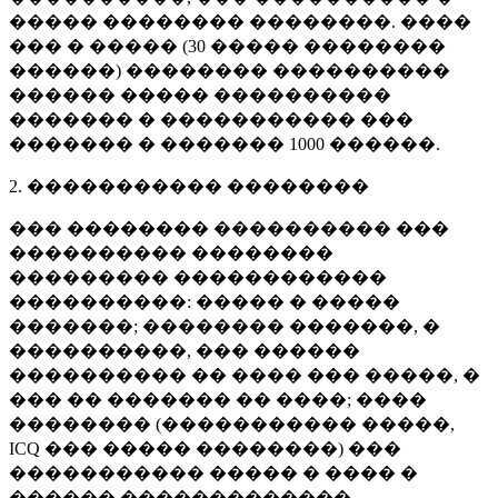
����� �������� ��������. ����
��� � ����� (
30 �����
��������
������) �������� ����������
������ ����� ����������
������� � ����������� ���
������� � �������
1000 ������
.
2. ����������� ��������
��� �������� ���������� ���
���������� ��������
��������� ������������
����������: ����� � �����
�������; �������� �������, �
����������, ��� ������
���������� �� ���� ��� �����, �
��� �� ������� �� ����; ����
�������� (����������� �����,
ICQ ��� ����� ��������) ���
����������� ����� � ���� �
������ �������������.