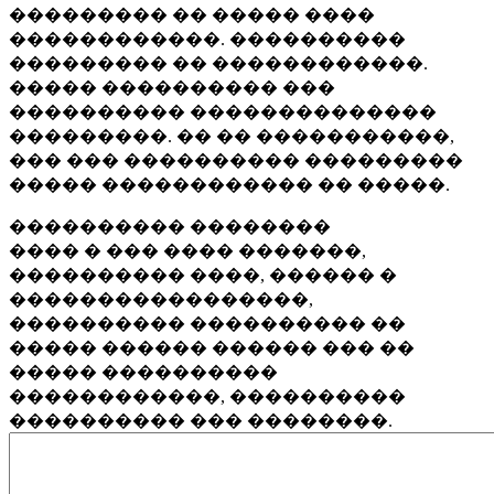
��������� �� ����� ����
������������. ����������
��������� �� ������������.
����� ���������� ���
���������� ��������������
���������. �� �� �����������,
��� ��� ���������� ���������
����� ������������ �� �����.
���������� ��������
���� � ��� ���� �������,
���������� ����, ������ �
�����������������,
���������� ���������� ��
����� ������ ������ ��� ��
����� ����������
������������, ����������
���������� ��� ��������.