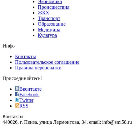
Экономика
sells
Происшествия
the
ЖКХ
best
Транспорт
phyrevape.com
Образование
vape
Медицина
store
Культура
on
the
Инфо
pursuit
of
Контакты
the
Пользовательское соглашение
most
Правила перепечатки
effective
sophistication
Присоединяйтесь!
also
just
Вконтакте
the
Facebook
right
Twitter
blend
RSS
in
Контакты
creation
440026, г. Пенза, улица Лермонтова, 34, email: info@smi58.ru
completely
unique
Все порталы НМГ
dazzling
type.