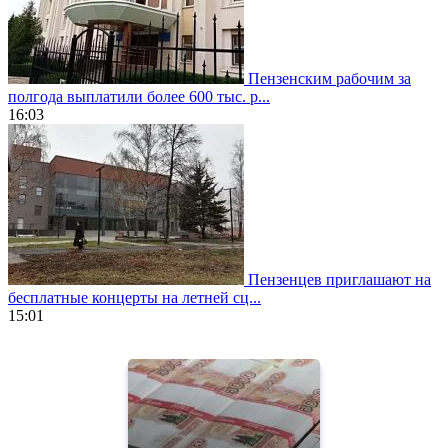
Пензенским рабочим за
полгода выплатили более 600 тыс. р...
16:03
Пензенцев приглашают на
бесплатные концерты на летней сц...
15:01
https://www.vapesstores.fr/
meilleure
cigarette
electronique
best
quality