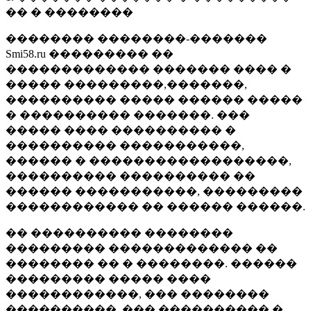
�� � ��������
�������� ��������-�������
Smi58.ru ��������� ��
������������� ������� ���� �
����� ���������,�������,
���������� ����� ������ �����
� ���������� �������. ���
����� ���� ���������� �
���������� �����������,
������ � ������������������,
���������� ���������� ��
������ �����������, ���������
������������ �� ������ ������.
�� ���������� ��������
��������� ������������� ��
�������� �� � ��������. ������
��������� ����� ����
������������, ��� ��������
����������, ��� ���������� �