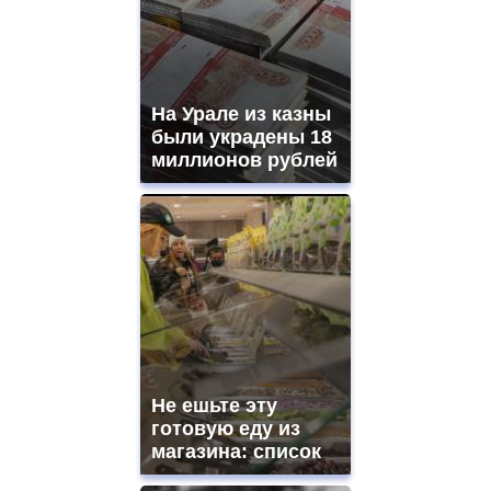
aaa
swiss
movement.
https://gradewatches.to/
mens
and
На Урале из казны
ladies
были украдены 18
watches
миллионов рублей
for
sale.
https://www.replicasrelojes.to/
mens
and
ladies
watches
for
sale.
best
vape
shops
Не ешьте эту
site.
offer
готовую еду из
all
магазина: список
kinds
of